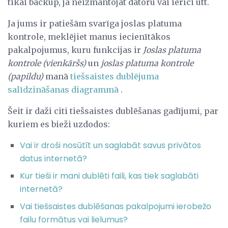
tikai backup, ja neizmantojat datoru vai ierīci utt.
Ja jums ir patiešām svarīga joslas platuma
kontrole, meklējiet manus iecienītākos
pakalpojumus, kuru funkcijas ir
Joslas platuma
kontrole (vienkāršs)
un
joslas platuma kontrole
(papildu)
manā
tiešsaistes dublējuma
salīdzināšanas diagrammā
.
Šeit ir daži citi tiešsaistes dublēšanas gadījumi, par
kuriem es bieži uzdodos:
Vai ir droši nosūtīt un saglabāt savus privātos
datus internetā?
Kur tieši ir mani dublēti faili, kas tiek saglabāti
internetā?
Vai tiešsaistes dublēšanas pakalpojumi ierobežo
failu formātus vai lielumus?