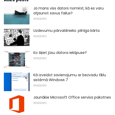
Ja mans viss dators nomirst, kā es varu
atjaunot savus failus?
WINDOWS
Uzdevumu pārvaldnieks: pilnīga kārta
WINDOWS
Ko šķiet jūsu datora iekšpuse?
WINDOWS
Kā izveidot savienojumu ar bezvadu tīklu
sistēmā Windows 7
WINDOWS
Jaunākie Microsoft Office servisa pakotnes
WINDOWS