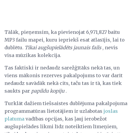
Tālāk, pieņemsim, ka pievienojat 6,971,827 baitu
MP3 failu mapei, kuru iepriekš esat atlasījis, lai to
dublētu.
Tikai augšupielādēts jaunais fails
, nevis
visa mūzikas kolekcija.
Tas faktiski ir nedaudz sarežģītāks nekā tas, un
viens mākonis rezerves pakalpojums to var darīt
nedaudz savādāk nekā cits, taču tas ir tā, kas tiek
saukts par
papildu kopiju
.
Turklāt dažiem tiešsaistes dublējuma pakalpojuma
programmatūras lietotājiem ir uzlabotas
joslas
platuma
vadības opcijas, kas ļauj ierobežot
augšupielādes likmi līdz noteiktiem līmeņiem,