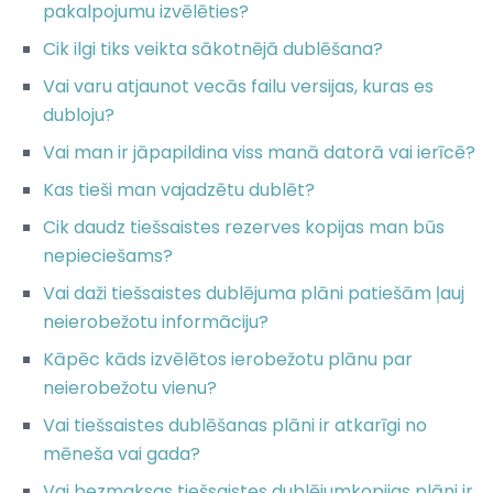
pakalpojumu izvēlēties?
Cik ilgi tiks veikta sākotnējā dublēšana?
Vai varu atjaunot vecās failu versijas, kuras es
dubloju?
Vai man ir jāpapildina viss manā datorā vai ierīcē?
Kas tieši man vajadzētu dublēt?
Cik daudz tiešsaistes rezerves kopijas man būs
nepieciešams?
Vai daži tiešsaistes dublējuma plāni patiešām ļauj
neierobežotu informāciju?
Kāpēc kāds izvēlētos ierobežotu plānu par
neierobežotu vienu?
Vai tiešsaistes dublēšanas plāni ir atkarīgi no
mēneša vai gada?
Vai bezmaksas tiešsaistes dublējumkopijas plāni ir