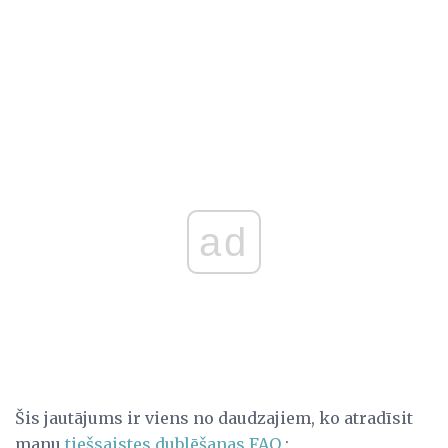
ad
Šis jautājums ir viens no daudzajiem, ko atradīsit
manu
tiešsaistes dublēšanas FAQ
: