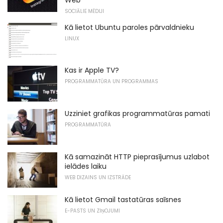
SOCIĀLIE MĒDIJI
Kā lietot Ubuntu paroles pārvaldnieku
LINUX
Kas ir Apple TV?
PROGRAMMATŪRA UN PROGRAMMAS
Uzziniet grafikas programmatūras pamati
PROGRAMMATŪRA
Kā samazināt HTTP pieprasījumus uzlabot
ielādes laiku
WEB DIZAINS UN IZSTRĀDE
Kā lietot Gmail tastatūras saīsnes
E-PASTS UN ZIŅOJUMI