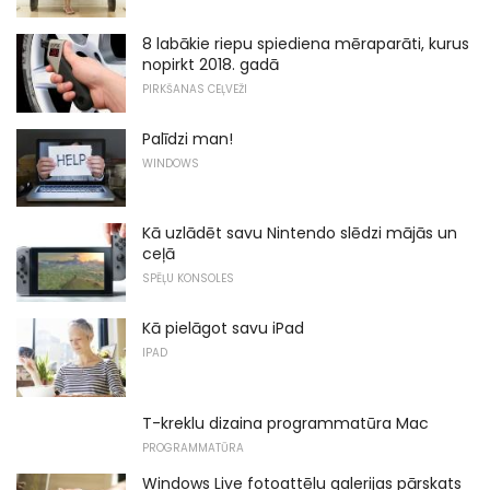
8 labākie riepu spiediena mēraparāti, kurus
nopirkt 2018. gadā
PIRKŠANAS CEĻVEŽI
Palīdzi man!
WINDOWS
Kā uzlādēt savu Nintendo slēdzi mājās un
ceļā
SPĒĻU KONSOLES
Kā pielāgot savu iPad
IPAD
T-kreklu dizaina programmatūra Mac
PROGRAMMATŪRA
Windows Live fotoattēlu galerijas pārskats