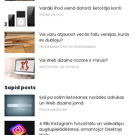
Vairāki iPod vienā datorā: lietotāja konti
IPHONE UN IPOD
Vai varu atjaunot vecās failu versijas, kuras
es dubloju?
PROGRAMMATŪRA UN PROGRAMMAS
Vai Web dizaina nozare ir mirusi?
WEB DIZAINS UN IZSTRĀDE
Sapid posts
Soli pa solim lietošanas norādes izdrukas
un Web dizaina jomā
PROGRAMMATŪRA
4 Rīki Instagram fotoattēlu un videoklipu
augšupielādēšanai, izmantojot Desktop
Web