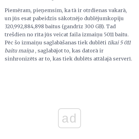
Piemēram, pieņemsim, ka tā ir otrdienas vakarā,
un jūs esat pabeidzis sākotnējo dublējumkopiju
320,992,884,898 baitus (gandrīz 300 GB). Tad
trešdien no rīta jūs veicat faila izmaiņu 5011 baitu.
Pēc šo izmaiņu saglabāšanas tiek dublēti
tikai 5 011
baitu maiņa
, saglabājot to, kas datorā ir
sinhronizēts ar to, kas tiek dublēts attālajā serverī.
ad