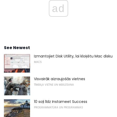
ad
See Newest
Izmantojiet Disk Utility, lai kloķētu Mac disku
MACS
Visvairāk aizraujošās vietnes
TĪMEKĻA VIETNE UN MEKLĒŠANA
10 soļi līdz Instameet Success
PROGRAMMATŪRA UN PROGRAMMAS