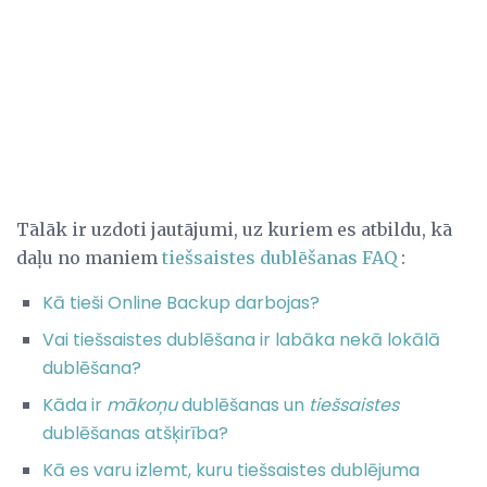
Tālāk ir uzdoti jautājumi, uz kuriem es atbildu, kā
daļu no maniem
tiešsaistes dublēšanas FAQ
:
Kā tieši Online Backup darbojas?
Vai tiešsaistes dublēšana ir labāka nekā lokālā
dublēšana?
Kāda ir
mākoņu
dublēšanas un
tiešsaistes
dublēšanas atšķirība?
Kā es varu izlemt, kuru tiešsaistes dublējuma