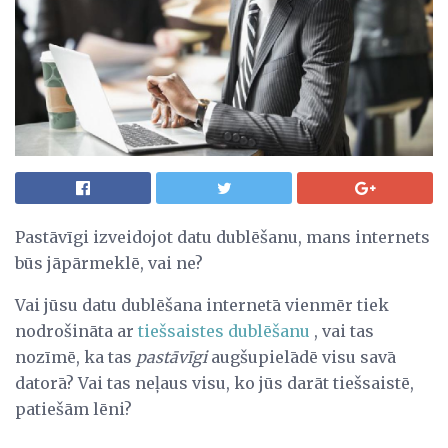
Pastāvīgi izveidojot datu dublēšanu, mans internets
būs jāpārmeklē, vai ne?
Vai jūsu datu dublēšana internetā vienmēr tiek
nodrošināta ar
tiešsaistes dublēšanu
, vai tas
nozīmē, ka tas
pastāvīgi
augšupielādē visu savā
datorā? Vai tas neļaus visu, ko jūs darāt tiešsaistē,
patiešām lēni?