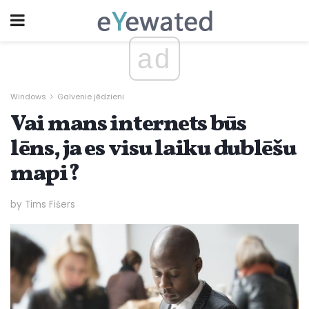
ad
Windows
Galvenie jēdzieni
Vai mans internets būs
lēns, ja es visu laiku dublēšu
mapi?
by Tims Fišers