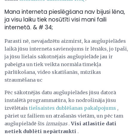
Mana interneta pieslēgšana nav bijusi lēna,
ja visu laiku tiek nosūtīti visi mani faili
internetā. & # 34;
Parasti nē, nevajadzētu aizmirst, ka augšupielādes
laikā jūsu interneta savienojums ir lēnāks, jo īpaši,
ja jūsu lielais sākotnējais augšupielāde jau ir
pabeigta un tiek veikta normāla tīmekļa
pārlūkošana, video skatīšanās, mūzikas
straumēšana uc
Pēc sākotnējās datu augšupielādes jūsu datorā
instalētā programmatūra, ko nodrošināja jūsu
izvēlētais
tiešsaistes dublēšanas pakalpojums
,
pāriet uz failiem un atrašanās vietām, un pēc tam
augšupielādē šīs
izmaiņas
.
Visi atlasītie dati
netiek dublēti nepārtraukti
.