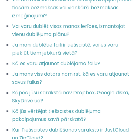
tiešām bezmaksas vai vienkārši bezmaksas
izmēģinājumi?
Vai varu dublēt visas manas ierīces, izmantojot
vienu dublējuma plānu?
Ja mani dublētie faili ir tiešsaistē, vai es varu
piekļūt tiem jebkurā vietā?
Kā es varu atjaunot dublējamo failu?
Ja mans viss dators nomirst, kā es varu atjaunot
savus failus?
Kāpēc jūsu sarakstā nav Dropbox, Google diska,
SkyDrive uc?
Kā jūs vērtējat tiešsaistes dublējuma
pakalpojumus savā pārskatā?
Kur Tiešsaistes dublēšanas saraksts ir JustCloud
un ZipCloud?