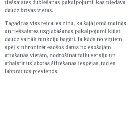
tiešsaistes dublēšanas pakalpojumi, kas piedāvā
daudz brīvas vietas.
Tagad tas viss teica: es zinu, ka šajā jomā mainās,
un tiešsaistes uzglabāšanas pakalpojumi kļūst
daudz vairāk funkciju bagāti. Ja kāds no viņiem
spēj sinhronizēt esošos datus no esošajām
atrašanās vietām, nodrošināt failu versiju un
atbalstīt uzlabotas šifrēšanas iespējas, tad es
labprāt tos pievienos.