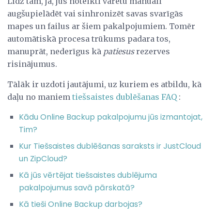
Līdz tam, jā, jūs noteikti varētu manuāli
augšupielādēt vai sinhronizēt savas svarīgās
mapes un failus ar šiem pakalpojumiem. Tomēr
automātiskā procesa trūkums padara tos,
manuprāt, nederīgus kā
patiesus
rezerves
risinājumus.
Tālāk ir uzdoti jautājumi, uz kuriem es atbildu, kā
daļu no maniem
tiešsaistes dublēšanas FAQ
:
Kādu Online Backup pakalpojumu jūs izmantojat,
Tim?
Kur Tiešsaistes dublēšanas saraksts ir JustCloud
un ZipCloud?
Kā jūs vērtējat tiešsaistes dublējuma
pakalpojumus savā pārskatā?
Kā tieši Online Backup darbojas?