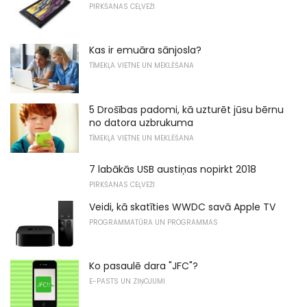
PIRKŠANAS CEĻVEŽI
Kas ir emuāra sānjosla?
TĪMEKĻA VIETNE UN MEKLĒŠANA
5 Drošības padomi, kā uzturēt jūsu bērnu
no datora uzbrukuma
TĪMEKĻA VIETNE UN MEKLĒŠANA
7 labākās USB austiņas nopirkt 2018
PIRKŠANAS CEĻVEŽI
Veidi, kā skatīties WWDC savā Apple TV
PROGRAMMATŪRA UN PROGRAMMAS
Ko pasaulē dara "JFC"?
E-PASTS UN ZIŅOJUMI