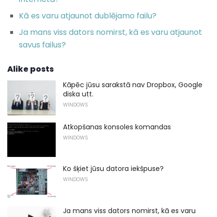
Kā es varu atjaunot dublējamo failu?
Ja mans viss dators nomirst, kā es varu atjaunot
savus failus?
Alike posts
Kāpēc jūsu sarakstā nav Dropbox, Google
diska utt.
WINDOWS
Atkopšanas konsoles komandas
WINDOWS
Ko šķiet jūsu datora iekšpuse?
WINDOWS
Ja mans viss dators nomirst, kā es varu