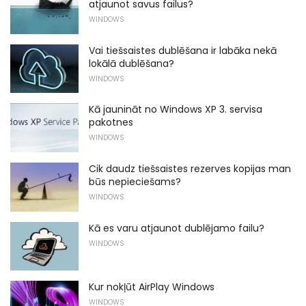
atjaunot savus failus?
WINDOWS
Vai tiešsaistes dublēšana ir labāka nekā
lokālā dublēšana?
WINDOWS
Kā jaunināt no Windows XP 3. servisa
pakotnes
WINDOWS
Cik daudz tiešsaistes rezerves kopijas man
būs nepieciešams?
WINDOWS
Kā es varu atjaunot dublējamo failu?
WINDOWS
Kur nokļūt AirPlay Windows
WINDOWS