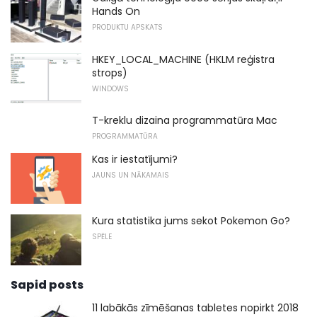
Hands On
PRODUKTU APSKATS
HKEY_LOCAL_MACHINE (HKLM reģistra
strops)
WINDOWS
T-kreklu dizaina programmatūra Mac
PROGRAMMATŪRA
Kas ir iestatījumi?
JAUNS UN NĀKAMAIS
Kura statistika jums sekot Pokemon Go?
SPĒLE
Sapid posts
11 labākās zīmēšanas tabletes nopirkt 2018