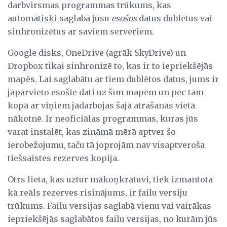
darbvirsmas programmas trūkums, kas
automātiski saglabā jūsu
esošos
datus dublētus vai
sinhronizētus ar saviem serveriem.
Google disks, OneDrive (agrāk SkyDrive) un
Dropbox tikai sinhronizē to, kas ir to iepriekšējās
mapēs. Lai saglabātu ar tiem dublētos datus, jums ir
jāpārvieto esošie dati uz šīm mapēm un pēc tam
kopā ar viņiem jādarbojas šajā atrašanās vietā
nākotnē. Ir neoficiālas programmas, kuras jūs
varat instalēt, kas zināmā mērā aptver šo
ierobežojumu, taču tā joprojām nav visaptveroša
tiešsaistes rezerves kopija.
Otrs lieta, kas uztur mākoņkrātuvi, tiek izmantota
kā reāls rezerves risinājums, ir failu versiju
trūkums. Failu versijas saglabā vienu vai vairākas
iepriekšējās saglabātos failu versijas, no kurām jūs