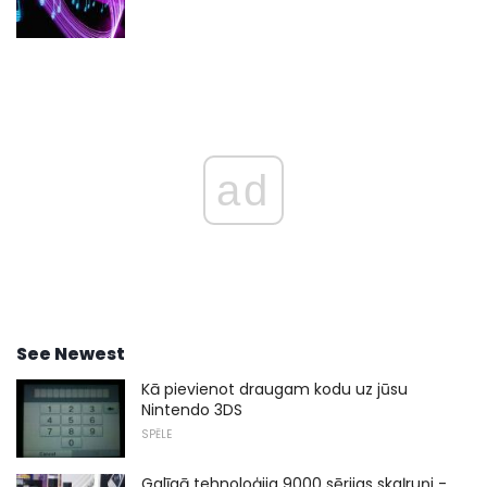
ad
See Newest
Kā pievienot draugam kodu uz jūsu
Nintendo 3DS
SPĒLE
Galīgā tehnoloģija 9000 sērijas skaļruņi -