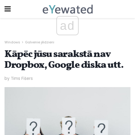
ad
Windows
Galvenie jēdzieni
Kāpēc jūsu sarakstā nav
Dropbox, Google diska utt.
by Tims Fišers