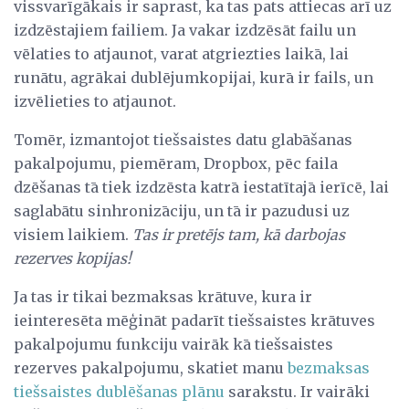
vissvarīgākais ir saprast, ka tas pats attiecas arī uz
izdzēstajiem failiem. Ja vakar izdzēsāt failu un
vēlaties to atjaunot, varat atgriezties laikā, lai
runātu, agrākai dublējumkopijai, kurā ir fails, un
izvēlieties to atjaunot.
Tomēr, izmantojot tiešsaistes datu glabāšanas
pakalpojumu, piemēram, Dropbox, pēc faila
dzēšanas tā tiek izdzēsta katrā iestatītajā ierīcē, lai
saglabātu sinhronizāciju, un tā ir pazudusi uz
visiem laikiem.
Tas ir pretējs tam, kā darbojas
rezerves kopijas!
Ja tas ir tikai bezmaksas krātuve, kura ir
ieinteresēta mēģināt padarīt tiešsaistes krātuves
pakalpojumu funkciju vairāk kā tiešsaistes
rezerves pakalpojumu, skatiet manu
bezmaksas
tiešsaistes dublēšanas plānu
sarakstu. Ir vairāki