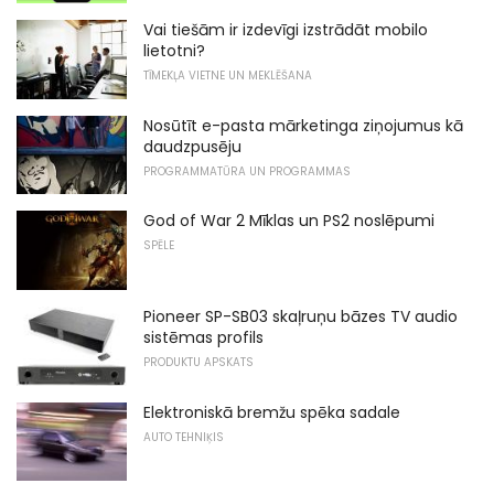
Vai tiešām ir izdevīgi izstrādāt mobilo
lietotni?
TĪMEKĻA VIETNE UN MEKLĒŠANA
Nosūtīt e-pasta mārketinga ziņojumus kā
daudzpusēju
PROGRAMMATŪRA UN PROGRAMMAS
God of War 2 Mīklas un PS2 noslēpumi
SPĒLE
Pioneer SP-SB03 skaļruņu bāzes TV audio
sistēmas profils
PRODUKTU APSKATS
Elektroniskā bremžu spēka sadale
AUTO TEHNIĶIS