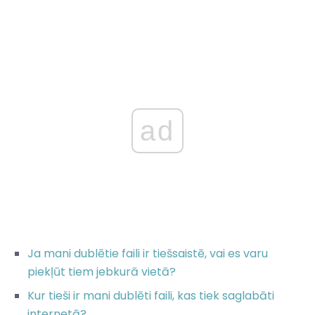
ad
Ja mani dublētie faili ir tiešsaistē, vai es varu
piekļūt tiem jebkurā vietā?
Kur tieši ir mani dublēti faili, kas tiek saglabāti
internetā?