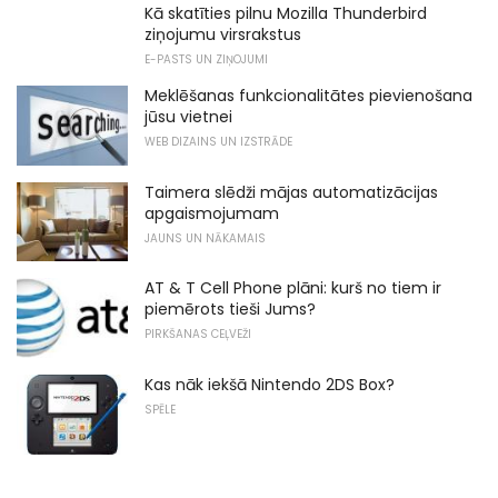
Kā skatīties pilnu Mozilla Thunderbird
ziņojumu virsrakstus
E-PASTS UN ZIŅOJUMI
Meklēšanas funkcionalitātes pievienošana
jūsu vietnei
WEB DIZAINS UN IZSTRĀDE
Taimera slēdži mājas automatizācijas
apgaismojumam
JAUNS UN NĀKAMAIS
AT & T Cell Phone plāni: kurš no tiem ir
piemērots tieši Jums?
PIRKŠANAS CEĻVEŽI
Kas nāk iekšā Nintendo 2DS Box?
SPĒLE