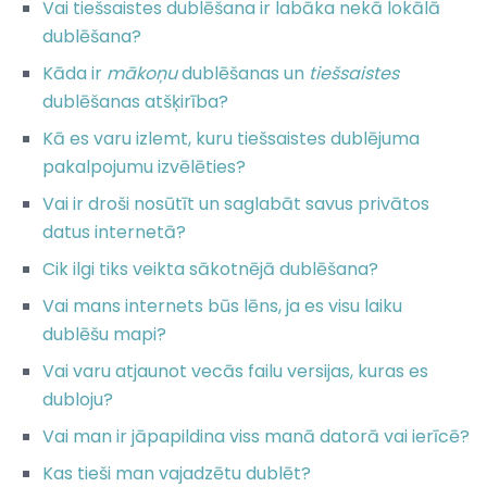
Vai tiešsaistes dublēšana ir labāka nekā lokālā
dublēšana?
Kāda ir
mākoņu
dublēšanas un
tiešsaistes
dublēšanas atšķirība?
Kā es varu izlemt, kuru tiešsaistes dublējuma
pakalpojumu izvēlēties?
Vai ir droši nosūtīt un saglabāt savus privātos
datus internetā?
Cik ilgi tiks veikta sākotnējā dublēšana?
Vai mans internets būs lēns, ja es visu laiku
dublēšu mapi?
Vai varu atjaunot vecās failu versijas, kuras es
dubloju?
Vai man ir jāpapildina viss manā datorā vai ierīcē?
Kas tieši man vajadzētu dublēt?