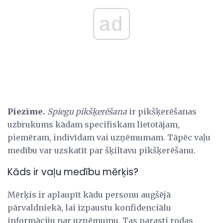
ad
Piezīme.
Spiegu pikšķerēšana
ir pikšķerēšanas
uzbrukums kādam specifiskam lietotājam,
piemēram, indivīdam vai uzņēmumam. Tāpēc vaļu
medību var uzskatīt par šķiltavu pikšķerēšanu.
Kāds ir vaļu medību mērķis?
Mērķis ir aplaupīt kādu personu augšējā
pārvaldniekā, lai izpaustu konfidenciālu
informāciju par uzņēmumu. Tas parasti rodas