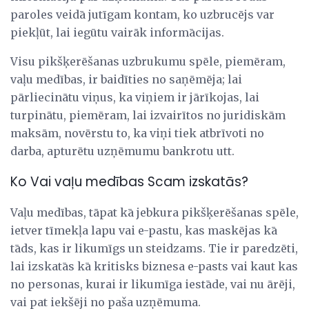
paroles veidā jutīgam kontam, ko uzbrucējs var
piekļūt, lai iegūtu vairāk informācijas.
Visu pikšķerēšanas uzbrukumu spēle, piemēram,
vaļu medības, ir baidīties no saņēmēja; lai
pārliecinātu viņus, ka viņiem ir jārīkojas, lai
turpinātu, piemēram, lai izvairītos no juridiskām
maksām, novērstu to, ka viņi tiek atbrīvoti no
darba, apturētu uzņēmumu bankrotu utt.
Ko Vai vaļu medības Scam izskatās?
Vaļu medības, tāpat kā jebkura pikšķerēšanas spēle,
ietver tīmekļa lapu vai e-pastu, kas maskējas kā
tāds, kas ir likumīgs un steidzams. Tie ir paredzēti,
lai izskatās kā kritisks biznesa e-pasts vai kaut kas
no personas, kurai ir likumīga iestāde, vai nu ārēji,
vai pat iekšēji no paša uzņēmuma.