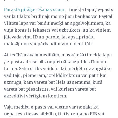
Parastā pikšķerēšanas scam
, tīmekļa lapa / e-pasts
var būt fakts brīdinājums no jūsu bankas vai PayPal.
Viltotā lapa var baidīt mērķi ar apgalvojumiem, ka
viņu konts ir iekasēts vai uzbrukots, un ka viņiem
jāievada viņu ID un parole, lai apstiprinātu
maksājumu vai pārbaudītu viņu identitāti.
Attiecībā uz vaļu medībām, maskējošā tīmekļa lapa
/ e-pasta adrese būs nopietnāka izpildes līmeņa
forma. Saturs tiks veidots, lai mērķētu uz augstāko
vadītāju, piemēram, izpilddirektoru vai pat tikai
uzraugu, kam varētu būt liels uzņēmums, kurš
varētu būt piesaistīts, vai kuriem varētu būt
akreditīvi vērtīgiem kontiem.
Vaļu medību e-pasts vai vietne var nonākt kā
nepatiesa tiesas sūdzība, fiktīva ziņa no FIB vai