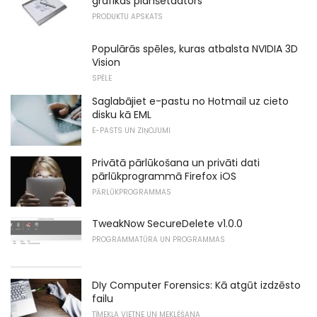
grafikas planšetdators
PRODUKTU APSKATS
Populārās spēles, kuras atbalsta NVIDIA 3D
Vision
SPĒLE
Saglabājiet e-pastu no Hotmail uz cieto
disku kā EML
E-PASTS UN ZIŅOJUMI
Privātā pārlūkošana un privāti dati
pārlūkprogrammā Firefox iOS
PĀRLŪKPROGRAMMAS
TweakNow SecureDelete v1.0.0
PROGRAMMATŪRA UN PROGRAMMAS
DIy Computer Forensics: Kā atgūt izdzēsto
failu
TĪMEKĻA VIETNE UN MEKLĒŠANA