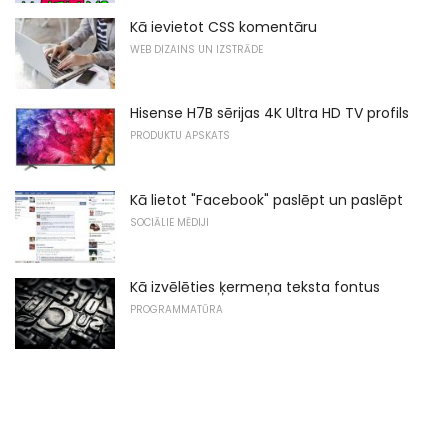
Kā ievietot CSS komentāru
WEB DIZAINS UN IZSTRĀDE
Hisense H7B sērijas 4K Ultra HD TV profils
PRODUKTU APSKATS
Kā lietot "Facebook" paslēpt un paslēpt
SOCIĀLIE MĒDIJI
Kā izvēlēties ķermeņa teksta fontus
PROGRAMMATŪRA