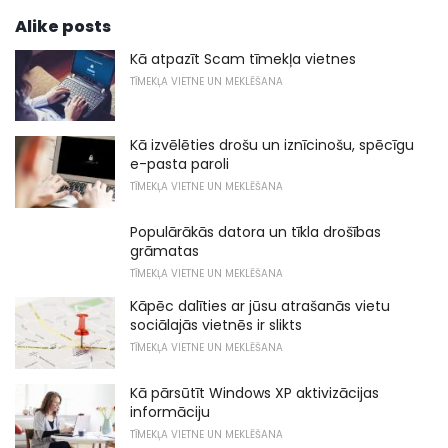
Alike posts
Kā atpazīt Scam tīmekļa vietnes
TĪMEKĻA VIETNE UN MEKLĒŠANA
Kā izvēlēties drošu un iznīcinošu, spēcīgu
e-pasta paroli
TĪMEKĻA VIETNE UN MEKLĒŠANA
Populārākās datora un tīkla drošības
grāmatas
TĪMEKĻA VIETNE UN MEKLĒŠANA
Kāpēc dalīties ar jūsu atrašanās vietu
sociālajās vietnēs ir slikts
TĪMEKĻA VIETNE UN MEKLĒŠANA
Kā pārsūtīt Windows XP aktivizācijas
informāciju
TĪMEKĻA VIETNE UN MEKLĒŠANA