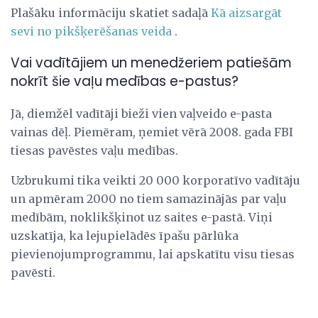
Plašāku informāciju skatiet sadaļā
Kā aizsargāt
sevi no pikšķerēšanas veida
.
Vai vadītājiem un menedžeriem patiešām
nokrīt šie vaļu medības e-pastus?
Jā, diemžēl vadītāji bieži vien vaļveido e-pasta
vainas dēļ. Piemēram, ņemiet vērā 2008. gada FBI
tiesas pavēstes vaļu medības.
Uzbrukumi tika veikti 20 000 korporatīvo vadītāju
un apmēram 2000 no tiem samazinājās par vaļu
medībām, noklikšķinot uz saites e-pastā. Viņi
uzskatīja, ka lejupielādēs īpašu pārlūka
pievienojumprogrammu, lai apskatītu visu tiesas
pavēsti.