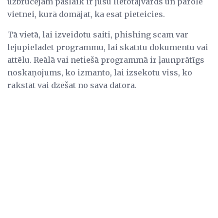
uzbrucējam pašlaik ir jūsu lietotājvārds un parole
vietnei, kurā domājat, ka esat pieteicies.
Tā vietā, lai izveidotu saiti, phishing scam var
lejupielādēt programmu, lai skatītu dokumentu vai
attēlu. Reālā vai netiešā programmā ir ļaunprātīgs
noskaņojums, ko izmanto, lai izsekotu viss, ko
rakstāt vai dzēšat no sava datora.