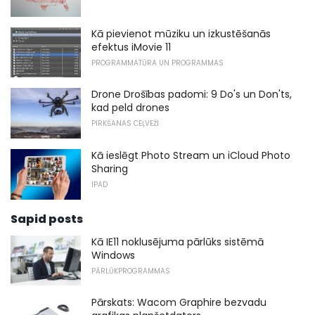
Kā pievienot mūziku un izkustēšanās
efektus iMovie 11
PROGRAMMATŪRA UN PROGRAMMAS
Drone Drošības padomi: 9 Do's un Don'ts,
kad peld drones
PIRKŠANAS CEĻVEŽI
Kā ieslēgt Photo Stream un iCloud Photo
Sharing
IPAD
Sapid posts
Kā IE11 noklusējuma pārlūks sistēmā
Windows
PĀRLŪKPROGRAMMAS
Pārskats: Wacom Graphire bezvadu