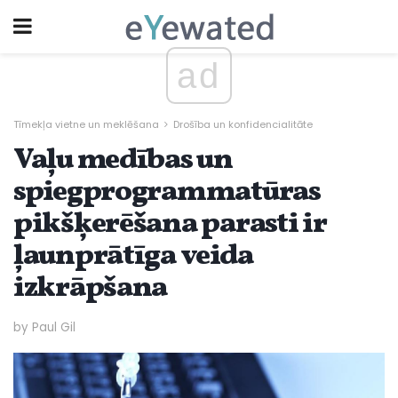
ad
Tīmekļa vietne un meklēšana
Drošība un konfidencialitāte
Vaļu medības un
spiegprogrammatūras
pikšķerēšana parasti ir
ļaunprātīga veida
izkrāpšana
by Paul Gil