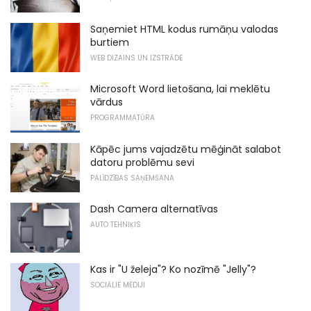
Saņemiet HTML kodus rumāņu valodas
burtiem
WEB DIZAINS UN IZSTRĀDE
Microsoft Word lietošana, lai meklētu
vārdus
PROGRAMMATŪRA
Kāpēc jums vajadzētu mēģināt salabot
datoru problēmu sevi
PALĪDZĪBAS SAŅEMŠANA
Dash Camera alternatīvas
AUTO TEHNIĶIS
Kas ir "U želeja"? Ko nozīmē "Jelly"?
SOCIĀLIE MĒDIJI