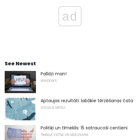
ad
See Newest
Palīdzi man!
WINDOWS
Aptaujas rezultāti: labākie tērzēšanas čata
SOCIĀLIE MĒDIJI
Politiķi un tīmeklis: 15 satraucoši centieni
TĪMEKĻA VIETNE UN MEKLĒŠANA