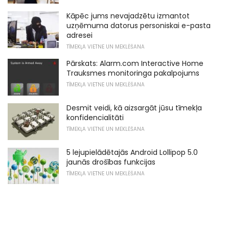
Kāpēc jums nevajadzētu izmantot
uzņēmuma datorus personiskai e-pasta
adresei
TĪMEKĻA VIETNE UN MEKLĒŠANA
Pārskats: Alarm.com Interactive Home
Trauksmes monitoringa pakalpojums
TĪMEKĻA VIETNE UN MEKLĒŠANA
Desmit veidi, kā aizsargāt jūsu tīmekļa
konfidencialitāti
TĪMEKĻA VIETNE UN MEKLĒŠANA
5 lejupielādētajās Android Lollipop 5.0
jaunās drošības funkcijas
TĪMEKĻA VIETNE UN MEKLĒŠANA