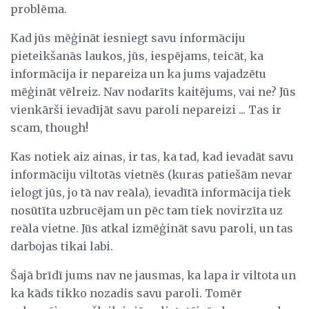
problēma.
Kad jūs mēģināt iesniegt savu informāciju
pieteikšanās laukos, jūs, iespējams, teicāt, ka
informācija ir nepareiza un ka jums vajadzētu
mēģināt vēlreiz. Nav nodarīts kaitējums, vai ne? Jūs
vienkārši ievadījāt savu paroli nepareizi ... Tas ir
scam, though!
Kas notiek aiz ainas, ir tas, ka tad, kad ievadāt savu
informāciju viltotās vietnēs (kuras patiešām nevar
ielogt jūs, jo tā nav reāla), ievadītā informācija tiek
nosūtīta uzbrucējam un pēc tam tiek novirzīta uz
reāla vietne. Jūs atkal izmēģināt savu paroli, un tas
darbojas tikai labi.
Šajā brīdī jums nav ne jausmas, ka lapa ir viltota un
ka kāds tikko nozadis savu paroli. Tomēr