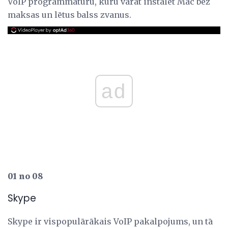
VoIP programmatūru, kuru varat instalēt Mac bez
maksas un lētus balss zvanus.
ad
01 no 08
Skype
Skype ir vispopulārākais VoIP pakalpojums, un tā