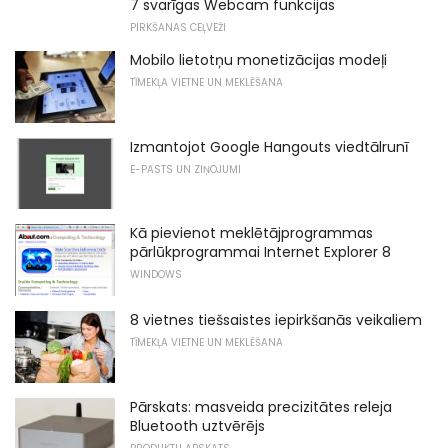
7 svarīgas Webcam funkcijas
PIRKŠANAS CEĻVEŽI
Mobilo lietotņu monetizācijas modeļi
TĪMEKĻA VIETNE UN MEKLĒŠANA
Izmantojot Google Hangouts viedtālrunī
E-PASTS UN ZIŅOJUMI
Kā pievienot meklētājprogrammas
pārlūkprogrammai Internet Explorer 8
WINDOWS
8 vietnes tiešsaistes iepirkšanās veikaliem
TĪMEKĻA VIETNE UN MEKLĒŠANA
Pārskats: masveida precizitātes releja
Bluetooth uztvērējs