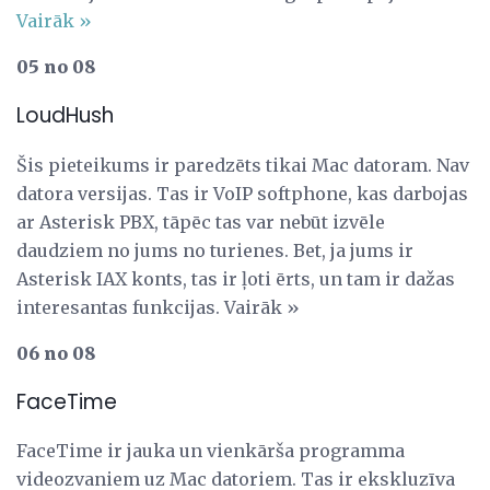
Vairāk »
05 no 08
LoudHush
Šis pieteikums ir paredzēts tikai Mac datoram. Nav
datora versijas. Tas ir VoIP softphone, kas darbojas
ar Asterisk PBX, tāpēc tas var nebūt izvēle
daudziem no jums no turienes. Bet, ja jums ir
Asterisk IAX konts, tas ir ļoti ērts, un tam ir dažas
interesantas funkcijas. Vairāk »
06 no 08
FaceTime
FaceTime ir jauka un vienkārša programma
videozvaniem uz Mac datoriem. Tas ir ekskluzīva