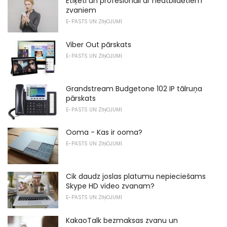
Etiķeti un profesionāli ar neatbildētiem
zvaniem
E-PASTS UN ZIŅOJUMI
Viber Out pārskats
E-PASTS UN ZIŅOJUMI
Grandstream Budgetone 102 IP tālruņa
pārskats
E-PASTS UN ZIŅOJUMI
Ooma - Kas ir ooma?
E-PASTS UN ZIŅOJUMI
Cik daudz joslas platumu nepieciešams
Skype HD video zvanam?
E-PASTS UN ZIŅOJUMI
KakaoTalk bezmaksas zvanu un