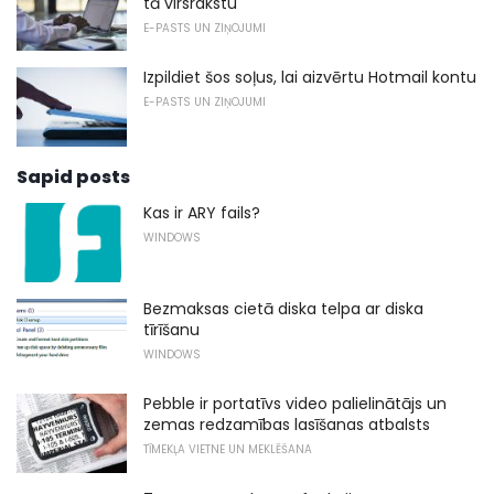
tā virsrakstu
E-PASTS UN ZIŅOJUMI
Izpildiet šos soļus, lai aizvērtu Hotmail kontu
E-PASTS UN ZIŅOJUMI
Sapid posts
Kas ir ARY fails?
WINDOWS
Bezmaksas cietā diska telpa ar diska
tīrīšanu
WINDOWS
Pebble ir portatīvs video palielinātājs un
zemas redzamības lasīšanas atbalsts
TĪMEKĻA VIETNE UN MEKLĒŠANA