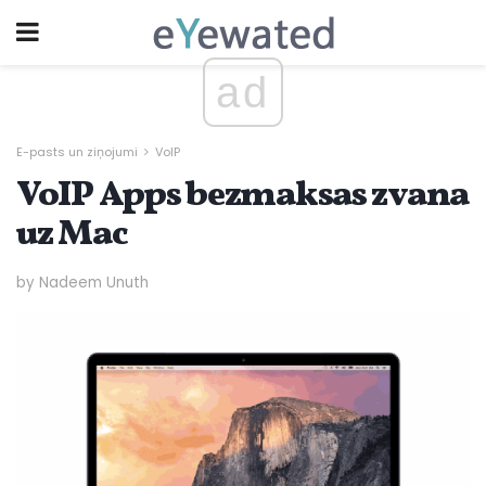
ad
E-pasts un ziņojumi
VoIP
VoIP Apps bezmaksas zvana
uz Mac
by Nadeem Unuth