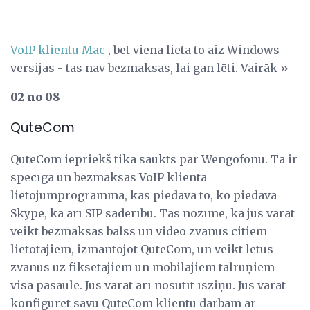
VoIP klientu Mac
, bet viena lieta to aiz Windows
versijas - tas nav bezmaksas, lai gan lēti. Vairāk »
02 no 08
QuteCom
QuteCom iepriekš tika saukts par Wengofonu. Tā ir
spēcīga un bezmaksas VoIP klienta
lietojumprogramma, kas piedāvā to, ko piedāvā
Skype, kā arī SIP saderību. Tas nozīmē, ka jūs varat
veikt bezmaksas balss un video zvanus citiem
lietotājiem, izmantojot QuteCom, un veikt lētus
zvanus uz fiksētajiem un mobilajiem tālruņiem
visā pasaulē. Jūs varat arī nosūtīt īsziņu. Jūs varat
konfigurēt savu QuteCom klientu darbam ar