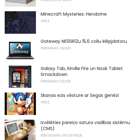
PRODUKTU APSKATS
Minecraft Mysteries: Herobrine
SPĒLE
Gateway NE56R12u 15,6 collu klēpjdatoru
PIRKŠANAS CEĻVEŽI
Galaxy Tab, Kindle Fire un Nook Tablet
Smackdown
PIRKŠANAS CEĻVEŽI
Skaņas ezis vēsture ar Segas ģenēzi
SPĒLE
Izvēlēties pareizo satura vadības sistēmu
(CMS)
WEB DIZAINS UN IZSTRĀDE