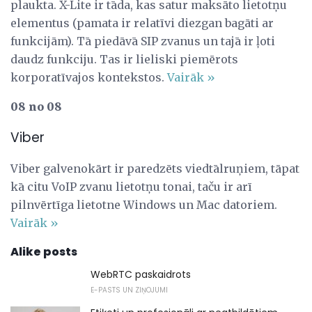
plaukta. X-Lite ir tāda, kas satur maksāto lietotņu
elementus (pamata ir relatīvi diezgan bagāti ar
funkcijām). Tā piedāvā SIP zvanus un tajā ir ļoti
daudz funkciju. Tas ir lieliski piemērots
korporatīvajos kontekstos.
Vairāk »
08 no 08
Viber
Viber galvenokārt ir paredzēts viedtālruņiem, tāpat
kā citu VoIP zvanu lietotņu tonai, taču ir arī
pilnvērtīga lietotne Windows un Mac datoriem.
Vairāk »
Alike posts
WebRTC paskaidrots
E-PASTS UN ZIŅOJUMI