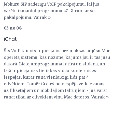
jebkuru SIP saderīgu VoIP pakalpojumu, lai jūs
varētu izmantot programmu kā tālruni ar šo
pakalpojumu. Vairāk »
03 no 08
iChat
Šis VoIP klients ir pieejams bez maksas ar jūsu Mac
operētājsistēmu, kas nozīmē, ka jums jau ir tas jūsu
datorā. Lietojumprogramma ir tīra un slidena, un
tajā ir pieejamas lieliskas video konferences
iespējas, kurās runā vienlaicīgi līdz pat 4
cilvēkiem. Tomēr tā cieš no nespēja veikt zvanus
uz fiksētajiem un mobilajiem tālruņiem - jūs varat
runāt tikai ar cilvēkiem viņu Mac datoros. Vairāk »