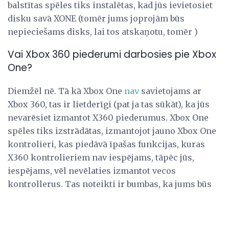
balstītas spēles tiks instalētas, kad jūs ievietosiet
disku savā XONE (tomēr jums joprojām būs
nepieciešams disks, lai tos atskaņotu, tomēr )
Vai Xbox 360 piederumi darbosies pie Xbox
One?
Diemžēl nē. Tā kā Xbox One
nav
savietojams ar
Xbox 360, tas ir lietderīgi (pat ja tas sūkāt), ka jūs
nevarēsiet izmantot X360 piederumus. Xbox One
spēles tiks izstrādātas, izmantojot jauno Xbox One
kontrolieri, kas piedāvā īpašas funkcijas, kuras
X360 kontrolieriem nav iespējams, tāpēc jūs,
iespējams, vēl nevēlaties izmantot vecos
kontrollerus. Tas noteikti ir bumbas, ka jums būs