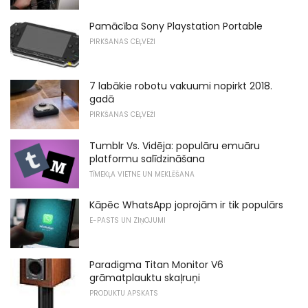
Pamācība Sony Playstation Portable
PIRKŠANAS CEĻVEŽI
7 labākie robotu vakuumi nopirkt 2018.
gadā
PIRKŠANAS CEĻVEŽI
Tumblr Vs. Vidēja: populāru emuāru
platformu salīdzināšana
TĪMEKĻA VIETNE UN MEKLĒŠANA
Kāpēc WhatsApp joprojām ir tik populārs
E-PASTS UN ZIŅOJUMI
Paradigma Titan Monitor V6
grāmatplauktu skaļruņi
PRODUKTU APSKATS