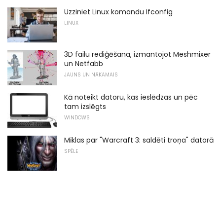
Uzziniet Linux komandu Ifconfig
LINUX
3D failu rediģēšana, izmantojot Meshmixer
un Netfabb
JAUNS UN NĀKAMAIS
Kā noteikt datoru, kas ieslēdzas un pēc
tam izslēgts
WINDOWS
Mīklas par "Warcraft 3: saldēti troņa" datorā
SPĒLE