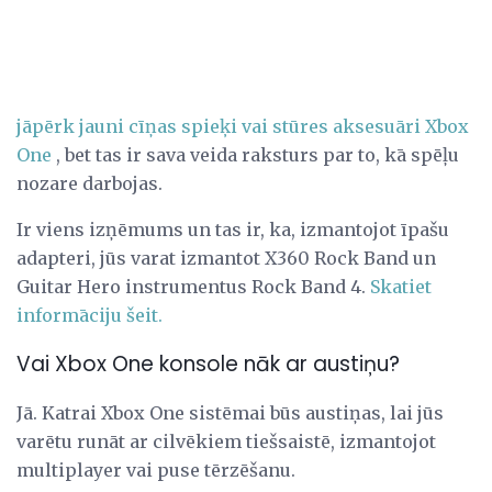
jāpērk jauni cīņas spieķi vai stūres aksesuāri Xbox
One
, bet tas ir sava veida raksturs par to, kā spēļu
nozare darbojas.
Ir viens izņēmums un tas ir, ka, izmantojot īpašu
adapteri, jūs varat izmantot X360 Rock Band un
Guitar Hero instrumentus Rock Band 4.
Skatiet
informāciju šeit.
Vai Xbox One konsole nāk ar austiņu?
Jā. Katrai Xbox One sistēmai būs austiņas, lai jūs
varētu runāt ar cilvēkiem tiešsaistē, izmantojot
multiplayer vai puse tērzēšanu.