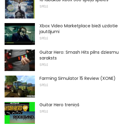
SPĒLE
Xbox Video Marketplace bieži uzdotie
jautājumi
SPĒLE
Guitar Hero: Smash Hits pilns dziesmu
saraksts
SPĒLE
Farming Simulator 15 Review (XONE)
SPĒLE
Guitar Hero treniņš
SPĒLE