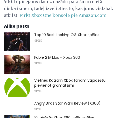
500. Ir pieejams daudz dažādu pakešu un cietā
diska izmēru, tādēļ izvēlieties to, kas jums vislabāk
atbilst.
Pirkt Xbox One konsole pie Amazon.com
Alike posts
Top 10 Best Looking OG Xbox spēles
SPĒLE
Fable 2 Mīklas - Xbox 360
SPĒLE
Vietnes Katram Xbox fanam vajadzētu
pievienot grāmatzīmi
SPĒLE
Angry Birds Star Wars Review (X360)
SPĒLE
10 labākās Xbox 360 spēļu spēles