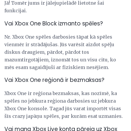
Jā! Tomēr jums ir jālejupielādē lietotne šai
funkcijai.
Vai Xbox One Block izmanto spēles?
Nr. Xbox One spēles darbosies tāpat kā spēles
vienmēr ir strādājušas. Jūs varēsit aizdot spēļu
diskus draugiem, pārdot, pārdot tos
mazumtirgotājiem, iznomāt tos un visu citu, ko
mēs esam sagaidījuši ar fiziskiem nesējiem.
Vai Xbox One reģionā ir bezmaksas?
Xbox One ir reģiona bezmaksas, kas nozīmē, ka
spēles no jebkura reģiona darbosies uz jebkura
Xbox One konsole. Tagad jūs varat importēt visas
šīs crazy japāņu spēles, par kurām esat uzmanies.
Vai mana Xbox Live konta pāreja uz Xbox