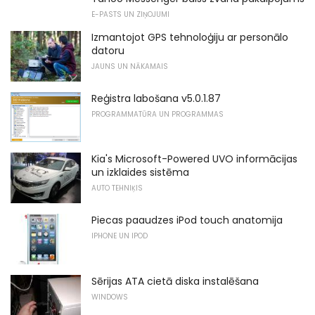
E-PASTS UN ZIŅOJUMI
Izmantojot GPS tehnoloģiju ar personālo
datoru
JAUNS UN NĀKAMAIS
Reģistra labošana v5.0.1.87
PROGRAMMATŪRA UN PROGRAMMAS
Kia's Microsoft-Powered UVO informācijas
un izklaides sistēma
AUTO TEHNIĶIS
Piecas paaudzes iPod touch anatomija
IPHONE UN IPOD
Sērijas ATA cietā diska instalēšana
WINDOWS