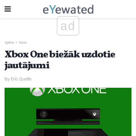
ad
Spēle
Xbox
Xbox One biežāk uzdotie
jautājumi
by Eric Qualls