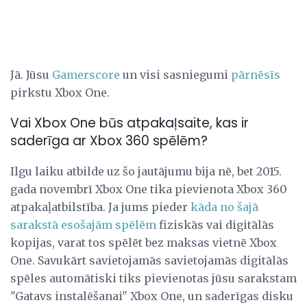
Jā. Jūsu
Gamerscore
un visi sasniegumi
pārnēsīs
pirkstu Xbox One.
Vai Xbox One būs atpakaļsaite, kas ir
saderīga ar Xbox 360 spēlēm?
Ilgu laiku atbilde uz šo jautājumu bija nē, bet 2015.
gada novembrī Xbox One tika pievienota Xbox 360
atpakaļatbilstība. Ja jums pieder
kāda no šajā
sarakstā esošajām spēlēm
fiziskās vai digitālās
kopijas, varat tos spēlēt bez maksas vietnē Xbox
One. Savukārt savietojamās savietojamās digitālās
spēles automātiski tiks pievienotas jūsu sarakstam
"Gatavs instalēšanai" Xbox One, un saderīgas disku