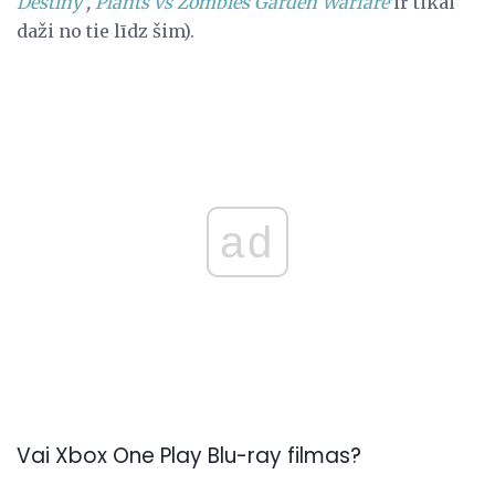
Destiny
,
Plants vs Zombies Garden Warfare
ir tikai
daži no tie līdz šim).
ad
Vai Xbox One Play Blu-ray filmas?