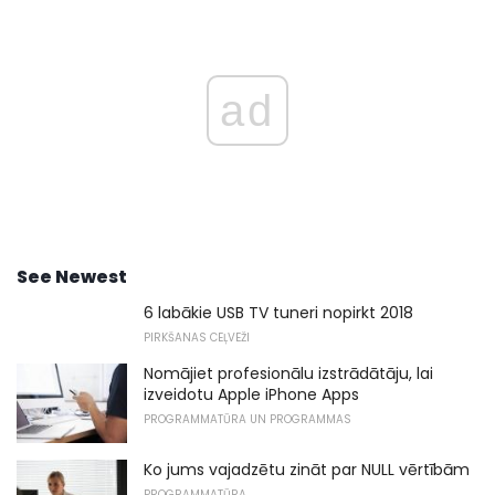
ad
See Newest
6 labākie USB TV tuneri nopirkt 2018
PIRKŠANAS CEĻVEŽI
Nomājiet profesionālu izstrādātāju, lai
izveidotu Apple iPhone Apps
PROGRAMMATŪRA UN PROGRAMMAS
Ko jums vajadzētu zināt par NULL vērtībām
PROGRAMMATŪRA