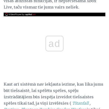
visas atdzistās funkcijas, ir nepieciešama Xbox
Live, taču vismaz tie jums vairs neliek.
ad
Kaut arī sistēmā nav iekļauta iezīme, kas lika jums
būt tiešsaistē, lai spēlētu spēles, spēļu
izstrādātājiem būs iespēja izveidot tiešsaistes
spēles tikai tad, ja viņi izvēlēsies (
Titanfall
,