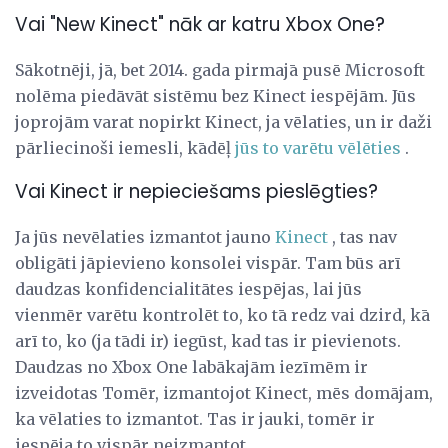
Vai "New Kinect" nāk ar katru Xbox One?
Sākotnēji, jā, bet 2014. gada pirmajā pusē Microsoft
nolēma piedāvāt sistēmu bez Kinect iespējām. Jūs
joprojām varat nopirkt Kinect, ja vēlaties, un ir daži
pārliecinoši iemesli, kādēļ
jūs to varētu vēlēties
.
Vai Kinect ir nepieciešams pieslēgties?
Ja jūs nevēlaties izmantot jauno
Kinect
, tas nav
obligāti jāpievieno konsolei vispār. Tam būs arī
daudzas konfidencialitātes iespējas, lai jūs
vienmēr varētu kontrolēt to, ko tā redz vai dzird, kā
arī to, ko (ja tādi ir) iegūst, kad tas ir pievienots.
Daudzas no Xbox One labākajām iezīmēm ir
izveidotas Tomēr, izmantojot Kinect, mēs domājam,
ka vēlaties to izmantot. Tas ir jauki, tomēr ir
iespēja to vispār neizmantot.