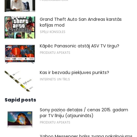
Grand Theft Auto San Andreas karstās
kafijas mod
SPĒĻU KONSOLES
Kāpēc Panasonic atstāj ASV TV tirgu?
PRODUKTU APSKATS
Kas ir bezvadu piekļuves punkts?
INTERNETS UN TĪKLS
Sapid posts
Sony paziņo detaļas / cenas 2015. gadam
par TV līniju (atjaunināts)
PRODUKTU APSKATS
Yahoo Messenger balss zvana pakalpojums