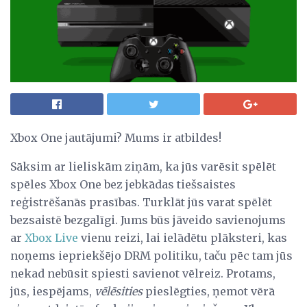
Xbox One jautājumi? Mums ir atbildes!
Sāksim ar lieliskām ziņām, ka jūs varēsit spēlēt
spēles Xbox One bez jebkādas tiešsaistes
reģistrēšanās prasības. Turklāt jūs varat spēlēt
bezsaistē bezgalīgi. Jums būs jāveido savienojums
ar
Xbox Live
vienu reizi, lai ielādētu plāksteri, kas
noņems iepriekšējo DRM politiku, taču pēc tam jūs
nekad nebūsit spiesti savienot vēlreiz. Protams,
jūs, iespējams,
vēlēsities
pieslēgties, ņemot vērā