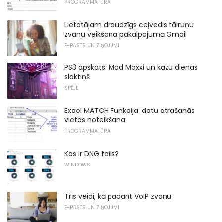
PROGRAMMATŪRA
Lietotājam draudzīgs ceļvedis tālruņu
zvanu veikšanā pakalpojumā Gmail
E-PASTS UN ZIŅOJUMI
PS3 apskats: Mad Moxxi un kāzu dienas
slaktiņš
SPĒLE
Excel MATCH Funkcija: datu atrašanās
vietas noteikšana
PROGRAMMATŪRA
Kas ir DNG fails?
WINDOWS
Trīs veidi, kā padarīt VoIP zvanu
E-PASTS UN ZIŅOJUMI