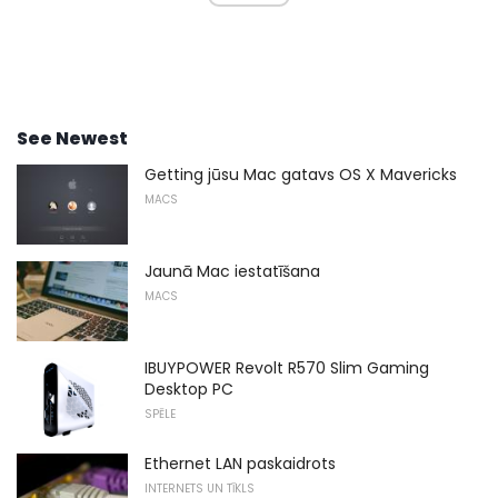
See Newest
Getting jūsu Mac gatavs OS X Mavericks
MACS
Jaunā Mac iestatīšana
MACS
IBUYPOWER Revolt R570 Slim Gaming
Desktop PC
SPĒLE
Ethernet LAN paskaidrots
INTERNETS UN TĪKLS