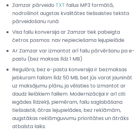
Zamzar pārveido
TXT
failus MP3 formātā,
nodrošinot augstas kvalitātes tiešsaistes teksta
pārveidošanu runā
Visa failu konversija ar Zamzar tiek pabeigta
četros posmos: nav nepieciešama lejupielāde
Ar Zamzar var izmantot arī failu pārvēršanu pa e-
pastu (bez maksas līdz 1 MB)
Regulāra, bez e-pasta konversija ir bezmaksas
jebkuram failam līdz 50 MB, bet jūs varat jaunināt
uz maksājumu plānu, ja vēlaties to izmantot ar
daudz lielākiem failiem. Modernizācijai ir arī citi
iegādes līdzekļi, piemēram, failu saglabāšana
tiešsaistē, ātras lejupielādes, bez reklāmām,
augstākas reklāmguvumu prioritātes un ātrāks
atbalsta laiks.