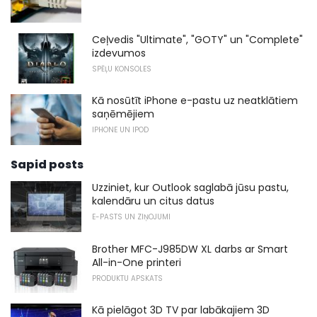
Ceļvedis "Ultimate", "GOTY" un "Complete"
izdevumos
SPĒĻU KONSOLES
Kā nosūtīt iPhone e-pastu uz neatklātiem
saņēmējiem
IPHONE UN IPOD
Sapid posts
Uzziniet, kur Outlook saglabā jūsu pastu,
kalendāru un citus datus
E-PASTS UN ZIŅOJUMI
Brother MFC-J985DW XL darbs ar Smart
All-in-One printeri
PRODUKTU APSKATS
Kā pielāgot 3D TV par labākajiem 3D