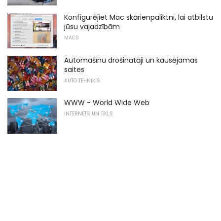
Konfigurējiet Mac skārienpaliktni, lai atbilstu
jūsu vajadzībām
MACS
Automašīnu drošinātāji un kausējamas
saites
AUTO TEHNIĶIS
WWW - World Wide Web
INTERNETS UN TĪKLS