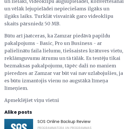
un lielāki, videoklipu augšupielādei, konvertēšanai
un vēlāk lejupielādei nepieciešams ilgāks un
ilgāks laiks. Turklāt visvairāk garo videoklipu
skaits pārsniedz 50 MB.
Būtu arī jāatceras, ka Zamzar piedāvā papildu
pakalpojums - Basic, Pro un Business - ar
palielinātu faila lielumu, tiešsaistes krātuves vietu,
reklāmguvumu ātrumu un tā tālāk. Es testēju tikai
bezmaksas pakalpojumu, tāpēc daži no maniem
pieredzes ar Zamzar var būt vai nav uzlabojušies, ja
es būtu izmantojis vienu no augstākā līmeņa
līmeņiem.
Apmeklējiet viņu vietni
Alike posts
SOS Online Backup Review
PROGRAMMATŪRA UN PROGRAMMAS