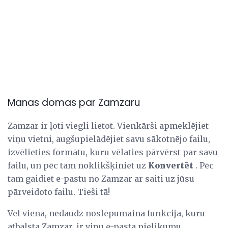
Manas domas par Zamzaru
Zamzar ir ļoti viegli lietot. Vienkārši apmeklējiet
viņu vietni, augšupielādējiet savu sākotnējo failu,
izvēlieties formātu, kuru vēlaties pārvērst par savu
failu, un pēc tam noklikšķiniet uz
Konvertēt
. Pēc
tam gaidiet e-pastu no Zamzar ar saiti uz jūsu
pārveidoto failu. Tieši tā!
Vēl viena, nedaudz noslēpumaina funkcija, kuru
atbalsta Zamzar, ir viņu e-pasta pielikumu