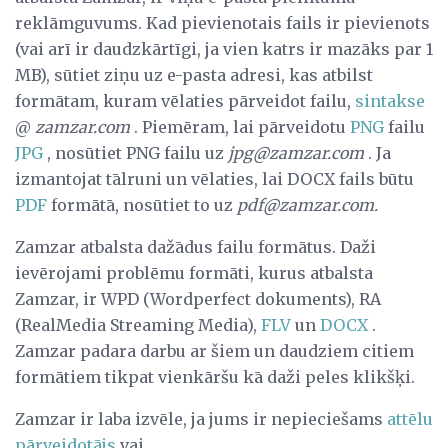
reklāmguvums. Kad pievienotais fails ir pievienots
(vai arī ir daudzkārtīgi, ja vien katrs ir mazāks par 1
MB), sūtiet ziņu uz e-pasta adresi, kas atbilst
formātam, kuram vēlaties pārveidot failu,
sintakse
@
zamzar.com
. Piemēram, lai pārveidotu
PNG
failu
JPG
, nosūtiet PNG failu uz
jpg@zamzar.com
. Ja
izmantojat tālruni un vēlaties, lai DOCX fails būtu
PDF
formātā, nosūtiet to uz
pdf@zamzar.com.
Zamzar atbalsta dažādus failu formātus. Daži
ievērojami problēmu formāti, kurus atbalsta
Zamzar, ir WPD (Wordperfect dokuments), RA
(RealMedia Streaming Media),
FLV
un
DOCX
.
Zamzar padara darbu ar šiem un daudziem citiem
formātiem tikpat vienkāršu kā daži peles klikšķi.
Zamzar ir laba izvēle, ja jums ir nepieciešams
attēlu
pārveidotājs
vai