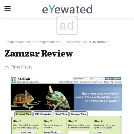
ad
Programmatūra un programmas
Rezerves kopija un utilītas
Zamzar Review
by Tims Fišers