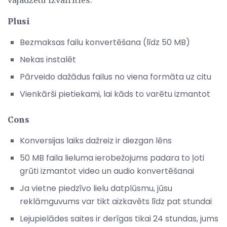
vajadzētu izvairīties.
Plusi
Bezmaksas failu konvertēšana (līdz 50 MB)
Nekas instalēt
Pārveido dažādus failus no viena formāta uz citu
Vienkārši pietiekami, lai kāds to varētu izmantot
Cons
Konversijas laiks dažreiz ir diezgan lēns
50 MB faila lieluma ierobežojums padara to ļoti
grūti izmantot video un audio konvertēšanai
Ja vietne piedzīvo lielu datplūsmu, jūsu
reklāmguvums var tikt aizkavēts līdz pat stundai
Lejupielādes saites ir derīgas tikai 24 stundas, jums