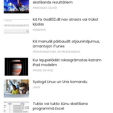
skatīšanās rezultātiem
PIRKŠANAS CEĻVEŽI
Kā Fix Gsdll32.dll nav atrasts vai trūkst
kļūdas
WINDOWS
Kā manuāli pārbaudīt atjauninājumus,
izmantojot iTunes
PROGRAMMATŪRA UN PROGRAMMAS
Kur lejupielādēt rokasgrāmatas katram
iPad modelim
IPHONE UN IPOD
Syslogd Linux un Unix komandu
LINUX
Tukšo vai tukšo šūnu skaitīšana
programmā Excel