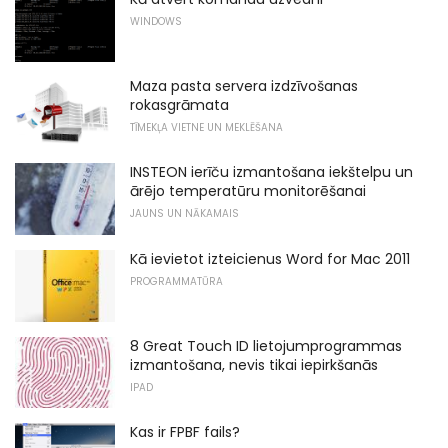
WINDOWS
Maza pasta servera izdzīvošanas
rokasgrāmata
TĪMEKĻA VIETNE UN MEKLĒŠANA
INSTEON ierīču izmantošana iekštelpu un
ārējo temperatūru monitorēšanai
JAUNS UN NĀKAMAIS
Kā ievietot izteicienus Word for Mac 2011
PROGRAMMATŪRA
8 Great Touch ID lietojumprogrammas
izmantošana, nevis tikai iepirkšanās
IPAD
Kas ir FPBF fails?