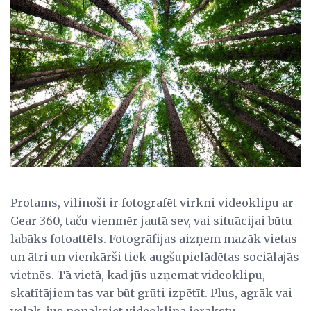
Protams, vilinoši ir fotografēt virkni videoklipu ar
Gear 360, taču vienmēr jautā sev, vai situācijai būtu
labāks fotoattēls. Fotogrāfijas aizņem mazāk vietas
un ātri un vienkārši tiek augšupielādētas sociālajās
vietnēs. Tā vietā, kad jūs uzņemat videoklipu,
skatītājiem tas var būt grūti izpētīt. Plus, agrāk vai
vēlāk, jūs nonāksiet videoklipa ierakstu