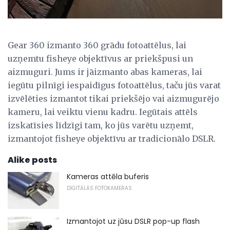
Gear 360 izmanto 360 grādu fotoattēlus, lai
uzņemtu fisheye objektīvus ar priekšpusi un
aizmuguri. Jums ir jāizmanto abas kameras, lai
iegūtu pilnīgi iespaidīgus fotoattēlus, taču jūs varat
izvēlēties izmantot tikai priekšējo vai aizmugurējo
kameru, lai veiktu vienu kadru. Iegūtais attēls
izskatīsies līdzīgi tam, ko jūs varētu uzņemt,
izmantojot fisheye objektīvu ar tradicionālo DSLR.
Alike posts
Kameras attēla buferis
DIGITĀLĀS FOTOKAMERAS
Izmantojot uz jūsu DSLR pop-up flash