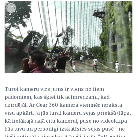
Turot kameru virs jums ir viens no tiem
padomiem, kas šķiet tik acīmredzami, kad
dzirdējāt. Ar Gear 360 kamera vienmēr ieraksta
visu apkārt. Ja jūs turat kameru sejas priekšā (tāpat
kā lielākajā daļā citu kameru), puse no videoklipa
būs tuvu un personīgi izskatīsies sejas pusē - ne
tieši optimāla pieredze, it īpaši, ja jūs "VR austiņu