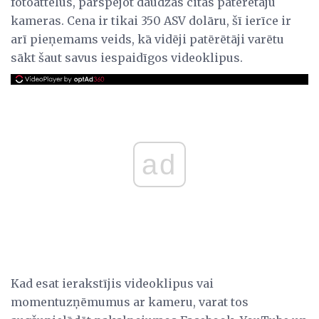
fotoattēlus, pārspējot daudzas citas patērētāju
kameras. Cena ir tikai 350 ASV dolāru, šī ierīce ir
arī pieņemams veids, kā vidēji patērētāji varētu
sākt šaut savus iespaidīgos videoklipus.
ad
Kad esat ierakstījis videoklipus vai
momentuzņēmumus ar kameru, varat tos