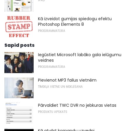
IPAD
Kā izveidot gumijas spiedogu efektu
Photoshop Elements 8
PROGRAMMATŪRA
Sapid posts
Iegūstiet Microsoft labāko gala ielūgumu
veidnes
PROGRAMMATŪRA
Pievienot MP3 failus vietnēm
TĪMEKĻA VIETNE UN MEKLĒŠANA
Pārvaldiet TWC DVR no jebkuras vietas
PRODUKTU APSKATS
Kā atvērt komandu uzvedni