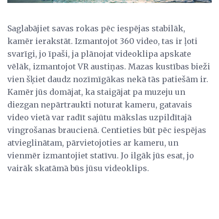
Saglabājiet savas rokas pēc iespējas stabilāk,
kamēr ierakstāt. Izmantojot 360 video, tas ir ļoti
svarīgi, jo īpaši, ja plānojat videoklipa apskate
vēlāk, izmantojot VR austiņas. Mazas kustības bieži
vien šķiet daudz nozīmīgākas nekā tās patiešām ir.
Kamēr jūs domājat, ka staigājat pa muzeju un
diezgan nepārtraukti noturat kameru, gatavais
video vietā var radīt sajūtu mākslas uzpildītajā
vingrošanas braucienā. Centieties būt pēc iespējas
atvieglinātam, pārvietojoties ar kameru, un
vienmēr izmantojiet statīvu. Jo ilgāk jūs esat, jo
vairāk skatāmā būs jūsu videoklips.