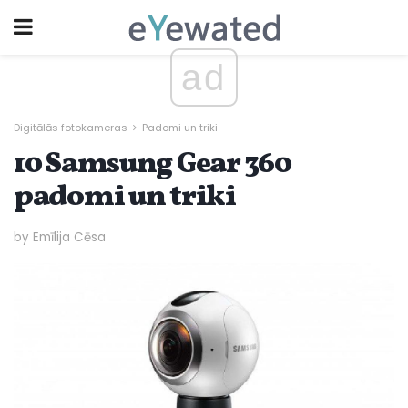
ad
Digitālās fotokameras
Padomi un triki
10 Samsung Gear 360
padomi un triki
by Emīlija Cēsa