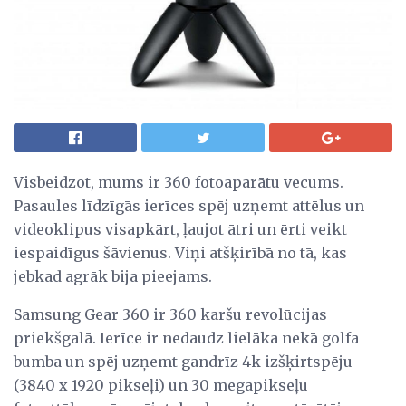
Visbeidzot, mums ir 360 fotoaparātu vecums.
Pasaules līdzīgās ierīces spēj uzņemt attēlus un
videoklipus visapkārt, ļaujot ātri un ērti veikt
iespaidīgus šāvienus. Viņi atšķirībā no tā, kas
jebkad agrāk bija pieejams.
Samsung Gear 360 ir 360 karšu revolūcijas
priekšgalā. Ierīce ir nedaudz lielāka nekā golfa
bumba un spēj uzņemt gandrīz 4k izšķirtspēju
(3840 x 1920 pikseļi) un 30 megapikseļu