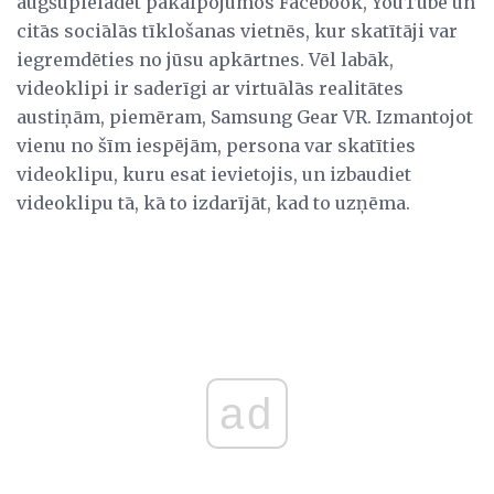
augšupielādēt pakalpojumos Facebook, YouTube un
citās sociālās tīklošanas vietnēs, kur skatītāji var
iegremdēties no jūsu apkārtnes. Vēl labāk,
videoklipi ir saderīgi ar virtuālās realitātes
austiņām, piemēram, Samsung Gear VR. Izmantojot
vienu no šīm iespējām, persona var skatīties
videoklipu, kuru esat ievietojis, un izbaudiet
videoklipu tā, kā to izdarījāt, kad to uzņēma.
ad