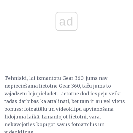
ad
Tehniski, lai izmantotu Gear 360, jums nav
nepieciešama lietotne Gear 360, taču jums to
vajadzētu lejupielādēt. Lietotne dod iespēju veikt
tādas darbības kā attālināti, bet tam ir arī vēl viens
bonuss: fotoattēlu un videoklipu apvienošana
lidojuma laikā. Izmantojot lietotni, varat
nekavējoties kopīgot savus fotoattēlus un
videoklipus.