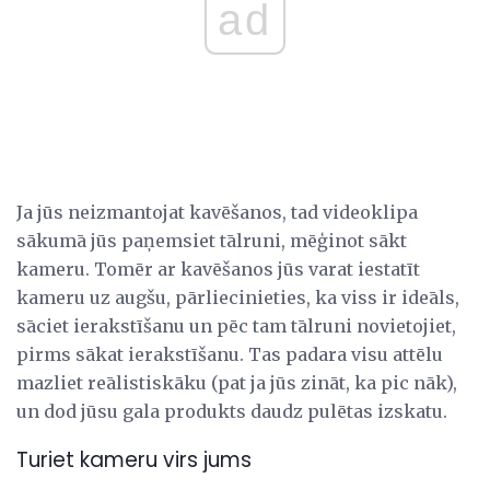
ad
Ja jūs neizmantojat kavēšanos, tad videoklipa
sākumā jūs paņemsiet tālruni, mēģinot sākt
kameru. Tomēr ar kavēšanos jūs varat iestatīt
kameru uz augšu, pārliecinieties, ka viss ir ideāls,
sāciet ierakstīšanu un pēc tam tālruni novietojiet,
pirms sākat ierakstīšanu. Tas padara visu attēlu
mazliet reālistiskāku (pat ja jūs zināt, ka pic nāk),
un dod jūsu gala produkts daudz pulētas izskatu.
Turiet kameru virs jums