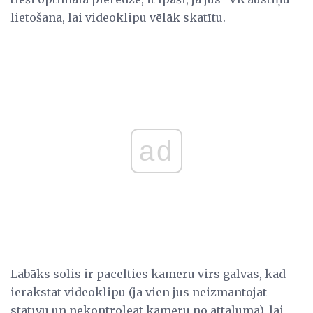
lietošana, lai videoklipu vēlāk skatītu.
ad
Labāks solis ir pacelties kameru virs galvas, kad
ierakstāt videoklipu (ja vien jūs neizmantojat
statīvu un nekontrolēat kameru no attāluma), lai