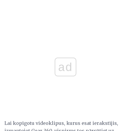
ad
Lai kopīgotu videoklipus, kurus esat ierakstījis,
izmantojot Gear 360, vispirms tos pārsūtiet uz