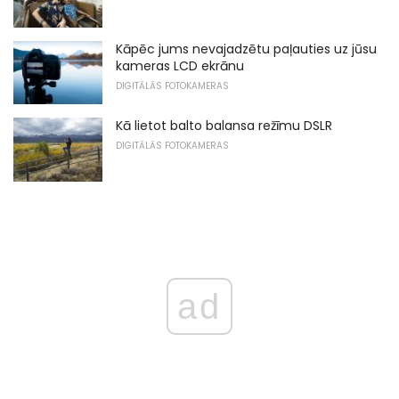
Kāpēc jums nevajadzētu paļauties uz jūsu
kameras LCD ekrānu
DIGITĀLĀS FOTOKAMERAS
Kā lietot balto balansa režīmu DSLR
DIGITĀLĀS FOTOKAMERAS
ad