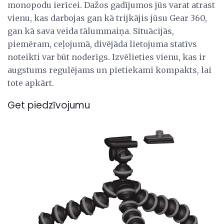
monopodu ierīcei. Dažos gadījumos jūs varat atrast
vienu, kas darbojas gan kā trijkājis jūsu Gear 360,
gan kā sava veida tālummaiņa. Situācijās,
piemēram, ceļojumā, divējāda lietojuma statīvs
noteikti var būt noderīgs. Izvēlieties vienu, kas ir
augstums regulējams un pietiekami kompakts, lai
tote apkārt.
Get piedzīvojumu