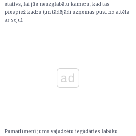
statīvs, lai jūs neuzglabātu kameru, kad tas
piespiež kadru (un tādējādi uzņemas pusi no attēla
ar seju).
ad
Pamatlīmenī jums vajadzētu iegādāties labāku