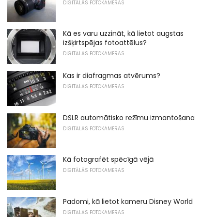
DIGITĀLĀS FOTOKAMERAS
Kā es varu uzzināt, kā lietot augstas
izšķirtspējas fotoattēlus?
DIGITĀLĀS FOTOKAMERAS
Kas ir diafragmas atvērums?
DIGITĀLĀS FOTOKAMERAS
DSLR automātisko režīmu izmantošana
DIGITĀLĀS FOTOKAMERAS
Kā fotografēt spēcīgā vējā
DIGITĀLĀS FOTOKAMERAS
Padomi, kā lietot kameru Disney World
DIGITĀLĀS FOTOKAMERAS