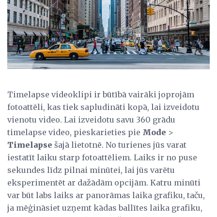
Timelapse videoklipi ir būtībā vairāki joprojām
fotoattēli, kas tiek sapludināti kopā, lai izveidotu
vienotu video. Lai izveidotu savu 360 grādu
timelapse video, pieskarieties pie
Mode
>
Timelapse
šajā lietotnē. No turienes jūs varat
iestatīt laiku starp fotoattēliem. Laiks ir no puse
sekundes līdz pilnai minūtei, lai jūs varētu
eksperimentēt ar dažādām opcijām. Katru minūti
var būt labs laiks ar panorāmas laika grafiku, taču,
ja mēģināsiet uzņemt kādas ballītes laika grafiku,