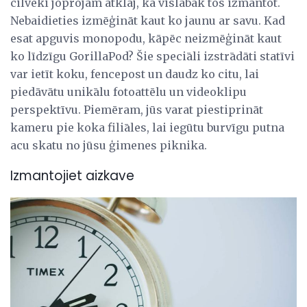
cilvēki joprojām atklāj, kā vislabāk tos izmantot.
Nebaidieties izmēģināt kaut ko jaunu ar savu. Kad
esat apguvis monopodu, kāpēc neizmēģināt kaut
ko līdzīgu GorillaPod? Šie speciāli izstrādāti statīvi
var ietīt koku, fencepost un daudz ko citu, lai
piedāvātu unikālu fotoattēlu un videoklipu
perspektīvu. Piemēram, jūs varat piestiprināt
kameru pie koka filiāles, lai iegūtu burvīgu putna
acu skatu no jūsu ģimenes piknika.
Izmantojiet aizkave