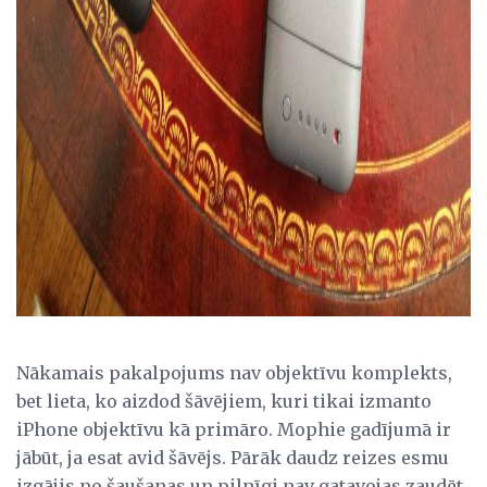
Nākamais pakalpojums nav objektīvu komplekts,
bet lieta, ko aizdod šāvējiem, kuri tikai izmanto
iPhone objektīvu kā primāro. Mophie gadījumā ir
jābūt, ja esat avid šāvējs. Pārāk daudz reizes esmu
izgājis no šaušanas un pilnīgi nav gatavojas zaudēt