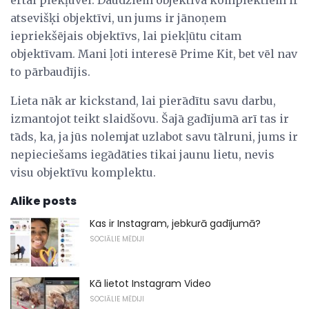
atsevišķi objektīvi, un jums ir jānoņem
iepriekšējais objektīvs, lai piekļūtu citam
objektīvam. Mani ļoti interesē Prime Kit, bet vēl nav
to pārbaudījis.
Lieta nāk ar kickstand, lai pierādītu savu darbu,
izmantojot teikt slaidšovu. Šajā gadījumā arī tas ir
tāds, ka, ja jūs nolemjat uzlabot savu tālruni, jums ir
nepieciešams iegādāties tikai jaunu lietu, nevis
visu objektīvu komplektu.
Alike posts
Kas ir Instagram, jebkurā gadījumā?
SOCIĀLIE MĒDIJI
Kā lietot Instagram Video
SOCIĀLIE MĒDIJI