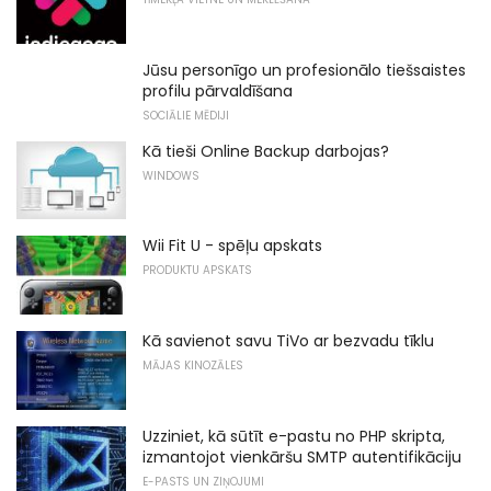
Jūsu personīgo un profesionālo tiešsaistes
profilu pārvaldīšana
SOCIĀLIE MĒDIJI
Kā tieši Online Backup darbojas?
WINDOWS
Wii Fit U - spēļu apskats
PRODUKTU APSKATS
Kā savienot savu TiVo ar bezvadu tīklu
MĀJAS KINOZĀLES
Uzziniet, kā sūtīt e-pastu no PHP skripta,
izmantojot vienkāršu SMTP autentifikāciju
E-PASTS UN ZIŅOJUMI