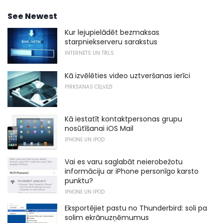
See Newest
Kur lejupielādēt bezmaksas
starpniekserveru sarakstus
INTERNETS UN TĪKLS
Kā izvēlēties video uztveršanas ierīci
PIRKŠANAS CEĻVEŽI
Kā iestatīt kontaktpersonas grupu
nosūtīšanai iOS Mail
IPHONE UN IPOD
Vai es varu saglabāt neierobežotu
informāciju ar iPhone personīgo karsto
punktu?
IPHONE UN IPOD
Eksportējiet pastu no Thunderbird: soli pa
solim ekrānuzņēmumus