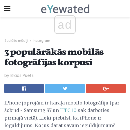
ad
Sociālie mēdiji
Instagram
3 populārākās mobilās
fotogrāfijas korpusi
by Brads Puets
IPhone joprojām ir karaļa mobilo fotogrāfiju (par
šobrīd - Samsung S7 un
HTC 10
sāk darboties
pirmajā vietā). Lieki piebilst, ka iPhone ir
ieguldījums. Ko jūs darāt savam ieguldījumam?