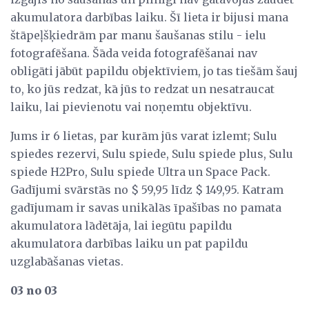
akumulatora darbības laiku. Šī lieta ir bijusi mana
štāpeļšķiedrām par manu šaušanas stilu - ielu
fotografēšana. Šāda veida fotografēšanai nav
obligāti jābūt papildu objektīviem, jo ​​tas tiešām šauj
to, ko jūs redzat, kā jūs to redzat un nesatraucat
laiku, lai pievienotu vai noņemtu objektīvu.
Jums ir 6 lietas, par kurām jūs varat izlemt; Sulu
spiedes rezervi, Sulu spiede, Sulu spiede plus, Sulu
spiede H2Pro, Sulu spiede Ultra un Space Pack.
Gadījumi svārstās no $ 59,95 līdz $ 149,95. Katram
gadījumam ir savas unikālās īpašības no pamata
akumulatora lādētāja, lai iegūtu papildu
akumulatora darbības laiku un pat papildu
uzglabāšanas vietas.
03 no 03