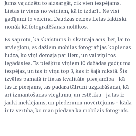
Jums vajadzētu to aizsargāt, cik vien iespējams.
Lietas ir viens no veidiem, kā to izdarīt. Ne visi
gadījumi to veicina. Daudzas reizes lietas faktiski
nonāk kā fotografēšanas nolūkos.
Es saprotu, ka skaistums ir skatītāja acīs, bet, lai to
atvieglotu, es dažiem mobilās fotogrāfijas kopienās
lūdza, ko viņi domāja par lietu, un vai viņi tos
iegādāsies. Es piešķīru viņiem 10 dažādas gadījuma
iespējas, un tas ir viņu top 3, kas ir šajā rakstā. Šīs
izvēles pamatā ir lietas kvalitāte, pieejamība - kā
tas ir pieejams, tas padara tālruni uzglabāšanai, kā
arī izmantošanas vieglumu, un estētiku - ja tas ir
jauki meklējams, un piederumu novērtējums - kāda
ir tā vērtība, ko man piedāvā kā mobilais fotogrāfs.