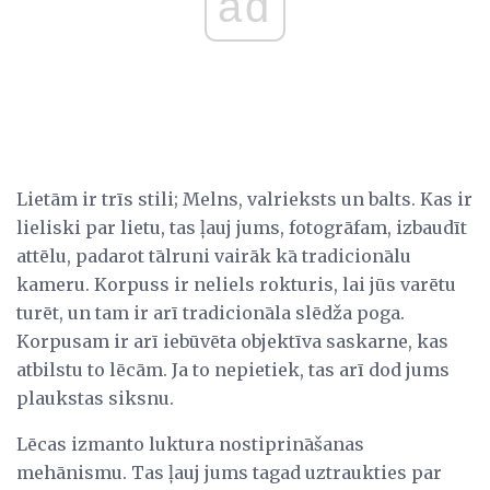
ad
Lietām ir trīs stili; Melns, valrieksts un balts. Kas ir
lieliski par lietu, tas ļauj jums, fotogrāfam, izbaudīt
attēlu, padarot tālruni vairāk kā tradicionālu
kameru. Korpuss ir neliels rokturis, lai jūs varētu
turēt, un tam ir arī tradicionāla slēdža poga.
Korpusam ir arī iebūvēta objektīva saskarne, kas
atbilstu to lēcām. Ja to nepietiek, tas arī dod jums
plaukstas siksnu.
Lēcas izmanto luktura nostiprināšanas
mehānismu. Tas ļauj jums tagad uztraukties par