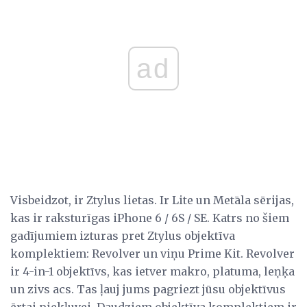
ad
Visbeidzot, ir Ztylus lietas. Ir Lite un Metāla sērijas,
kas ir raksturīgas iPhone 6 / 6S / SE. Katrs no šiem
gadījumiem izturas pret Ztylus objektīva
komplektiem: Revolver un viņu Prime Kit. Revolver
ir 4-in-1 objektīvs, kas ietver makro, platuma, leņķa
un zivs acs. Tas ļauj jums pagriezt jūsu objektīvus
ērtai piekļuvei. Daudziem objektīva komplektiem ir