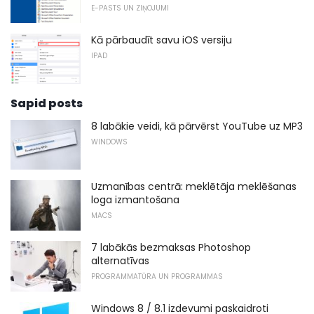
E-PASTS UN ZIŅOJUMI
Kā pārbaudīt savu iOS versiju
IPAD
Sapid posts
8 labākie veidi, kā pārvērst YouTube uz MP3
WINDOWS
Uzmanības centrā: meklētāja meklēšanas
loga izmantošana
MACS
7 labākās bezmaksas Photoshop
alternatīvas
PROGRAMMATŪRA UN PROGRAMMAS
Windows 8 / 8.1 izdevumi paskaidroti