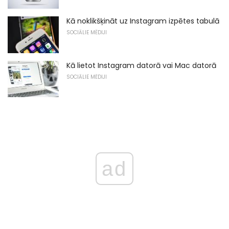
Kā noklikšķināt uz Instagram izpētes tabulā
SOCIĀLIE MĒDIJI
Kā lietot Instagram datorā vai Mac datorā
SOCIĀLIE MĒDIJI
ad