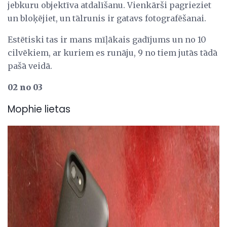
jebkuru objektīva atdalīšanu. Vienkārši pagrieziet
un bloķējiet, un tālrunis ir gatavs fotografēšanai.
Estētiski tas ir mans mīļākais gadījums un no 10
cilvēkiem, ar kuriem es runāju, 9 no tiem jutās tādā
pašā veidā.
02 no 03
Mophie lietas