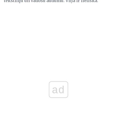
tekstiliju un vadošu audumu. Viņa ir lieliska.
ad