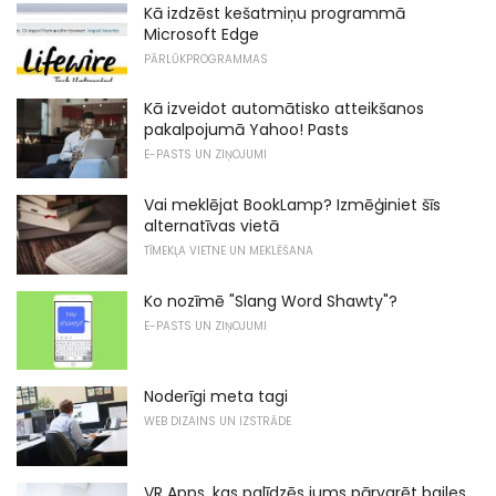
Kā izdzēst kešatmiņu programmā
Microsoft Edge
PĀRLŪKPROGRAMMAS
Kā izveidot automātisko atteikšanos
pakalpojumā Yahoo! Pasts
E-PASTS UN ZIŅOJUMI
Vai meklējat BookLamp? Izmēģiniet šīs
alternatīvas vietā
TĪMEKĻA VIETNE UN MEKLĒŠANA
Ko nozīmē "Slang Word Shawty"?
E-PASTS UN ZIŅOJUMI
Noderīgi meta tagi
WEB DIZAINS UN IZSTRĀDE
VR Apps, kas palīdzēs jums pārvarēt bailes