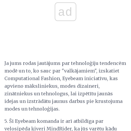
ad
Ja jums rodas jautājums par tehnoloģiju tendencēm
modē un to, ko sauc par "valkājamiem", izskatiet
Computational Fashion, Eyebeam iniciatīvu, kas
apvieno māksliniekus, modes dizaineri,
zinātniekus un tehnologus, lai izpētītu jaunās
idejas un izstrādātu jaunus darbus pie krustojuma
modes un tehnoloģijas.
5. Šī Eyebeam komanda ir arī atbildīga par
velosipēda ķiveri MindRider, ka jūs varētu kādu