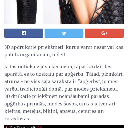
3D apdrukātie priekšmeti, kurus varat nēsāt vai kas
palīdz organismam, ir šeit.
Ja tas notiek uz jūsu ķermeņa, tāpat kā dzirdes
aparātā, es to uzskatu par apģērbu. Tātad, pirmkārt,
atruna - ne viss šajā sarakstā ir "apģērbs", jo mēs
varētu tradicionāli domāt par modes priekšmetu.
3D drukātie priekšmeti neapšaubāmi parādās
apģērba aprindās, modes šovos, un tas ietver arī
kleitas, mēteļus, bikini, apavus, cepures un
rotaslietas.