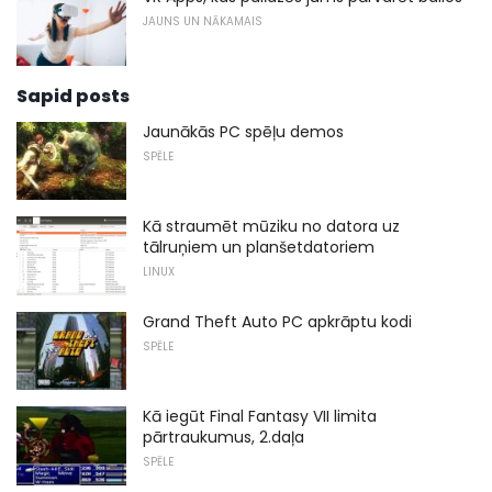
JAUNS UN NĀKAMAIS
Sapid posts
Jaunākās PC spēļu demos
SPĒLE
Kā straumēt mūziku no datora uz
tālruņiem un planšetdatoriem
LINUX
Grand Theft Auto PC apkrāptu kodi
SPĒLE
Kā iegūt Final Fantasy VII limita
pārtraukumus, 2.daļa
SPĒLE