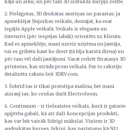
kāju un arku, un pēc tam 3D izdrukās kurpju zolīte.
2. Pielāgotas, 3D drukātas austiņas no parastas: ja
apmeklējat Ņujorkas veikalu, domājat, ka esat
iegājis Apple veikalā. Veikals ir elegants un
intensīvi (pēc iespējas labāk) orientēts uz klientu.
Kad es apmeklēju, mani uzreiz uzņēma un jautāja,
vai es gribētu kaut ko dzert (tā bija karstā diena) un
pēc tam vēl daži jautājumi. Varat redzēt Stratasys 3D
printerus, kas strādā prom veikalā. Par to rakstīju
detalizētu rakstu šeit 3DRV.com.
3. Šobrīd tas ir tikai prototipa mašīna, bet mani
aizrauj tas, ko cenšas darīt Electroloom.
4. Continuum - ir tiešsaistes veikals, kurā ir gatavie
apģērba gabali, kā arī daži koncepcijas produkti,
kas var būt vairāk līdzīgi mākslai. Viņiem ir 3D
apdrukātas kurpes, bikini, kas pazīstams kā N12