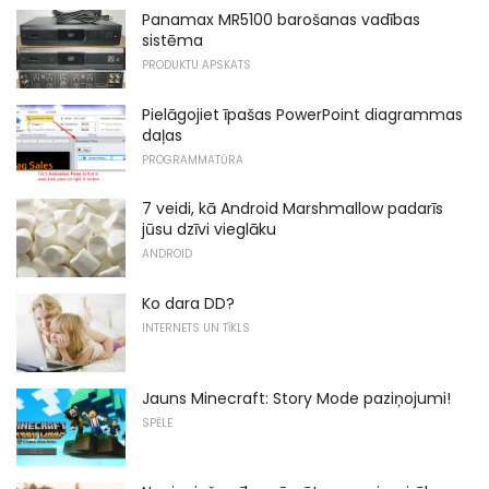
Panamax MR5100 barošanas vadības
sistēma
PRODUKTU APSKATS
Pielāgojiet īpašas PowerPoint diagrammas
daļas
PROGRAMMATŪRA
7 veidi, kā Android Marshmallow padarīs
jūsu dzīvi vieglāku
ANDROID
Ko dara DD?
INTERNETS UN TĪKLS
Jauns Minecraft: Story Mode paziņojumi!
SPĒLE