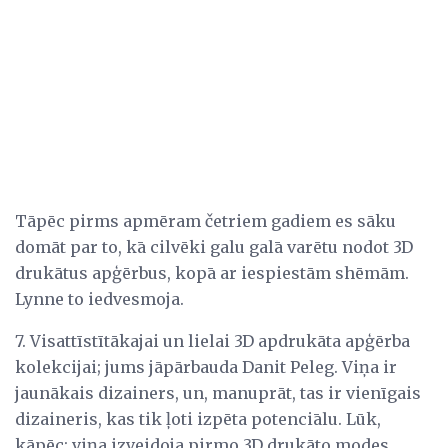
Tāpēc pirms apmēram četriem gadiem es sāku
domāt par to, kā cilvēki galu galā varētu nodot 3D
drukātus apģērbus, kopā ar iespiestām shēmām.
Lynne to iedvesmoja.
7. Visattīstītākajai un lielai 3D apdrukāta apģērba
kolekcijai; jums jāpārbauda Danit Peleg. Viņa ir
jaunākais dizainers, un, manuprāt, tas ir vienīgais
dizaineris, kas tik ļoti izpēta potenciālu. Lūk,
kāpēc: viņa izveidoja pirmo 3D drukāto modes