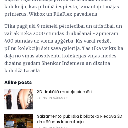
kolekciju, kas pilnībā iespiesta, izmantojot mājas
printerus, Witbox un FilaFlex pavedienu.
Tika pagājuši 9 mēneši pētniecībai un attīstībai, un
vairāk nekā 2000 stundas drukāšanai - apmēram
400 stundas uz vienu apģērbu. Jūs varat redzēt
pilnu kolekciju šeit savā galerijā. Tas tika veikts kā
daļa no viņas absolventu kolekcijas viņas modes
dizaina grādam Shenkar Inženieru un dizaina
koledžā Izraēlā.
Alike posts
3D drukātā modeļa piemēri
JAUNS UN NĀKAMAIS
Sakramento publiskā bibliotēka Piedāvā 3D
drukāšanas laboratoriju