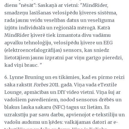
dienu "nēsāt": Saskaņā ar vietni: "MindRider,
smadzeņu lasīšanas velosipēdu ķiveres sistēma,
rada jaunu veidu veselības datus un veselīguma
izjūtu individuālā un reģionālā mērogā. Katrā
MindRider ķiverē tiek izmantota divu vadāmu
apvalku tehnoloģiju, velosipēdu ķivere un EEG
(elektroencefalogrāfijas) sensors, kas sniedz
lietotājiem jaunu izpratni par viņu garīgo pieredzi,
kad viņi brauc. "
6. Lynne Bruning un es tikāmies, kad es pirmo reizi
sāka rakstīt
Forbes
2011. gadā. Viņa vada eTextile
Lounge, apmācības un DIY video vietni. Viņa šuj ar
vadošiem pavedieniem, nodod sensorus drēbēs un
blakus lauka sakaru (NFC) tagus uz lietām. Es
uzrakstīju par savu darbu, apvienojot e-tekstiliju un
vadošu audumu un ķēdes: valkājamas datori ar e-