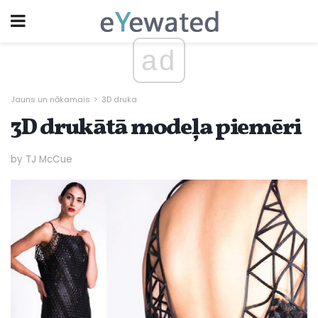
ad
Jauns un nākamais
3D druka
3D drukātā modeļa piemēri
by TJ McCue