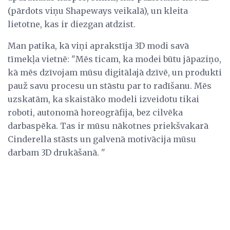
(pārdots viņu Shapeways veikalā), un kleita
lietotne, kas ir diezgan atdzist.
Man patika, kā viņi aprakstīja 3D modi savā
tīmekļa vietnē: "Mēs ticam, ka modei būtu jāpaziņo,
kā mēs dzīvojam mūsu digitālajā dzīvē, un produkti
pauž savu procesu un stāstu par to radīšanu. Mēs
uzskatām, ka skaistāko modeli izveidotu tikai
roboti, autonomā horeogrāfija, bez cilvēka
darbaspēka. Tas ir mūsu nākotnes priekšvakarā
Cinderella stāsts un galvenā motivācija mūsu
darbam 3D drukāšanā. "