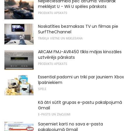
Nepieciešamība pēc ātruma: visvairāk
meklējat U - Wii U spēles pārskats
PRODUKTU APSKATS
Noskatīties bezmaksas TV un filmas pie
SurfTheChannel
TĪMEKĻA VIETNE UN MEKLĒŠANA
ARCAM FMJ-AVR450 tīkla mājas kinozāles
uztvērējs pārskats
PRODUKTU APSKATS
Essential padomi un triki par jauniem Xbox
īpašniekiem
SPĒLE
Kā ātri sūtīt grupas e-pastu pakalpojumā
Gmail
E-PASTS UN ZIŅOJUMI
Saņemiet karti no sava e-pasta
pakalpojumā Gmail