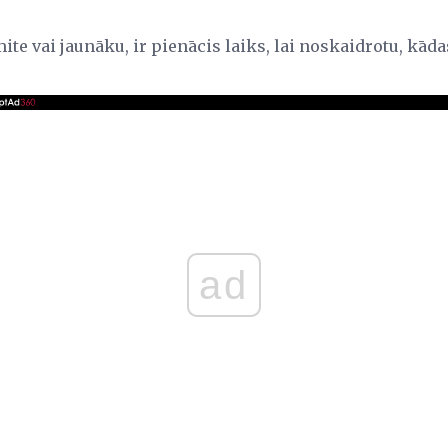
ite vai jaunāku, ir pienācis laiks, lai noskaidrotu, kād
ad