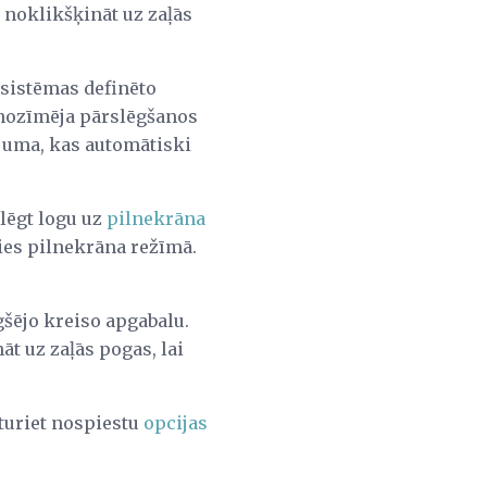
 noklikšķināt uz zaļās
 sistēmas definēto
i nozīmēja pārslēgšanos
ējuma, kas automātiski
lēgt logu uz
pilnekrāna
ties pilnekrāna režīmā.
gšējo kreiso apgabalu.
t uz zaļās pogas, lai
 turiet nospiestu
opcijas