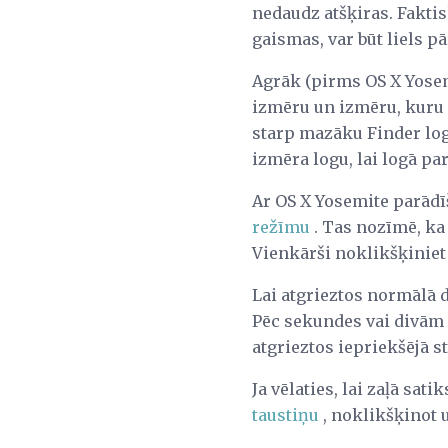
nedaudz atšķiras. Faktis
gaismas, var būt liels p
Agrāk (pirms OS X Yosemi
izmēru un izmēru, kuru l
starp mazāku Finder log
izmēra logu, lai logā pa
Ar OS X Yosemite parādī
režīmu
. Tas nozīmē, ka 
Vienkārši noklikšķiniet
Lai atgrieztos normālā 
Pēc sekundes vai divām g
atgrieztos iepriekšējā s
Ja vēlaties, lai zaļā sat
taustiņu
, noklikšķinot 