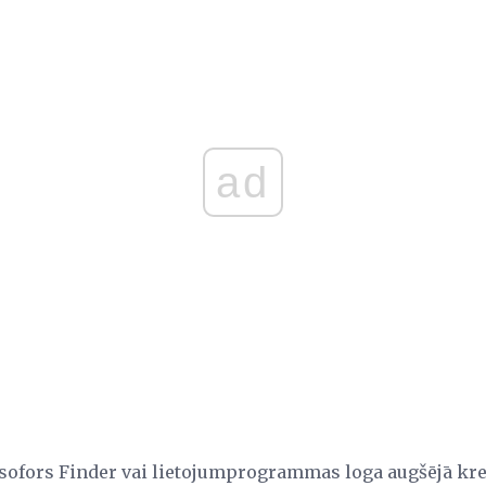
ad
ksofors Finder vai lietojumprogrammas loga augšējā krei