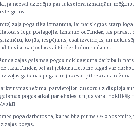
ki, ja neesat dzirdējis par luksofora izmaiņām, mēģinot
ārsteigums.
te) zaļā poga tika izmantota, lai pārslēgtos starp loga
ietotājs logu pielāgojis. Izmantojot Finder, tas parast
a izmēru, ko jūs, iespējams, esat izveidojis, un noklus
rādītu visu sānjoslas vai Finder kolonnu datus.
šanos zaļās gaismas pogas noklusējuma darbība ir pārs
ne tikai Finder, bet arī jebkura lietotne tagad var darbo
 uz zaļās gaismas pogas un jūs esat pilnekrāna režīmā.
darbvirsmas režīmā, pārvietojiet kursoru uz displeja au
aismas pogas atkal parādīsies, un jūs varat noklikšķinā
tāvoklī.
iksmes poga darbotos tā, kā tas bija pirms OS X Yosemite,
uz zaļās pogas.