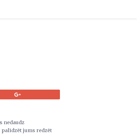
jūs nedaudz
r palīdzēt jums redzēt