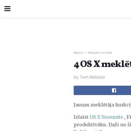
Macs
Padomi un triki
4 OS X meklē
by Tom Nelsons
Jaunas meklētāja funkcij
Izlaist
OS X Yosemite
, F
produktīvāku. Daži no ši