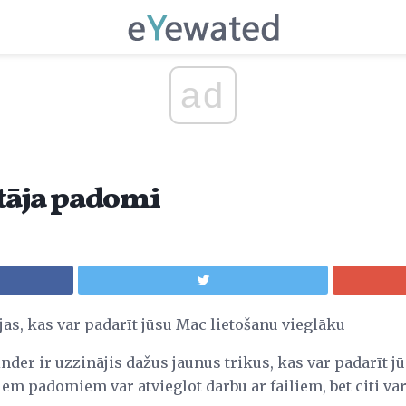
ad
tāja padomi
as, kas var padarīt jūsu Mac lietošanu vieglāku
inder ir uzzinājis dažus jaunus trikus, kas var padarīt 
em padomiem var atvieglot darbu ar failiem, bet citi va