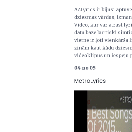
AZLyrics ir bijusi aptuven
dziesmas vārdus, izmant
Video, kur var atrast ly
datu bāzē burtiski simti
vietne ir ļoti vienkārša 
zinām kaut kādu dziesmu
videoklipus un iespēju p
04 no 05
MetroLyrics