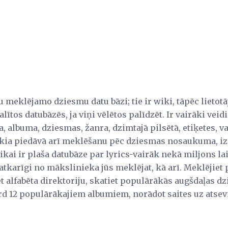
 meklējamo dziesmu datu bāzi; tie ir wiki, tāpēc lietotā
alītos datubāzēs, ja viņi vēlētos palīdzēt. Ir vairāki veid
a, albuma, dziesmas, žanra, dzimtajā pilsētā, etiķetes, v
a piedāvā arī meklēšanu pēc dziesmas nosaukuma, izpi
ikai ir plaša datubāze par lyrics-vairāk nekā miljons lai
atkarīgi no mākslinieka jūs meklējat, kā arī. Meklējiet 
t alfabēta direktoriju, skatiet populārākās augšdaļas d
oard 12 populārākajiem albumiem, norādot saites uz atse