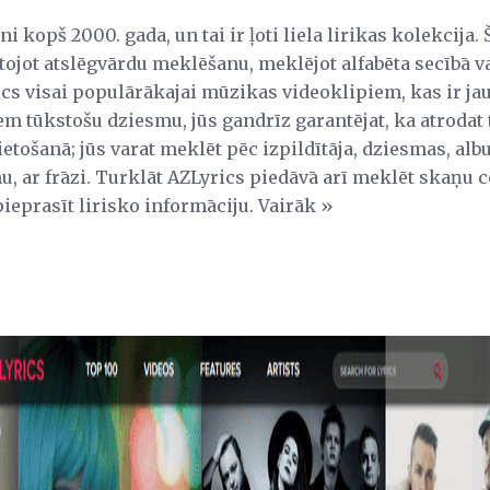
i kopš 2000. gada, un tai ir ļoti liela lirikas kolekcija. Š
ojot atslēgvārdu meklēšanu, meklējot alfabēta secībā va
rics visai populārākajai mūzikas videoklipiem, kas ir ja
em tūkstošu dziesmu, jūs gandrīz garantējat, ka atrodat t
lietošanā; jūs varat meklēt pēc izpildītāja, dziesmas, albu
, ar frāzi. Turklāt AZLyrics piedāvā arī meklēt skaņu 
ieprasīt lirisko informāciju. Vairāk »