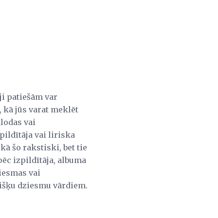
ji patiešām var
i, kā jūs varat meklēt
alodas vai
ldītāja vai liriska
kā šo rakstiski, bet tie
pēc izpildītāja, albuma
ziesmas vai
višķu dziesmu vārdiem.