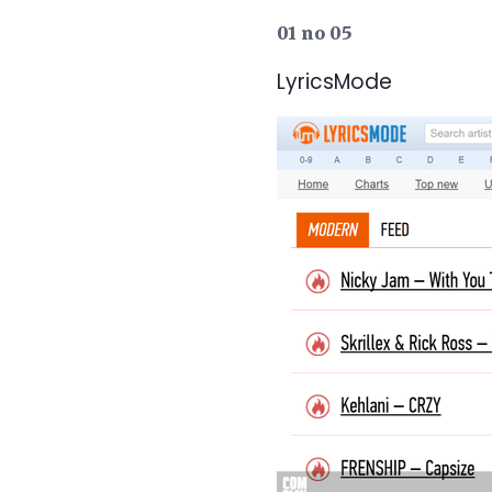
01 no 05
LyricsMode