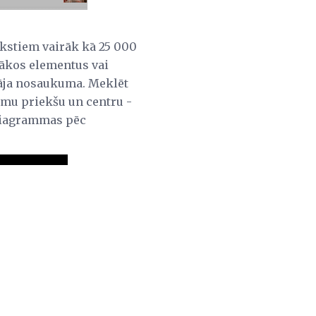
akstiem vairāk kā 25 000
rākos elementus vai
tāja nosaukuma. Meklēt
umu priekšu un centru -
diagrammas pēc