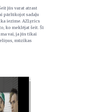
eit jūs varat atrast
i pārlūkojot sadaļu
uka iezīme. AZLyrics
o, ko meklējat šeit. Šī
ma vai, ja jūs tikai
celiņus, mūzikas