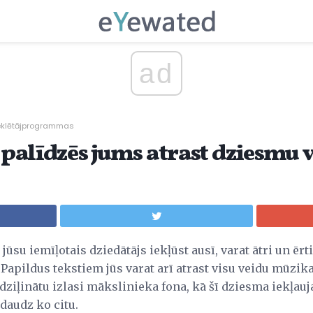
ad
klētājprogrammas
s palīdzēs jums atrast dziesmu 
o jūsu iemīļotais dziedātājs iekļūst ausī, varat ātri un ēr
 Papildus tekstiem jūs varat arī atrast visu veidu mūzik
adziļinātu izlasi mākslinieka fona, kā šī dziesma iekļa
daudz ko citu.