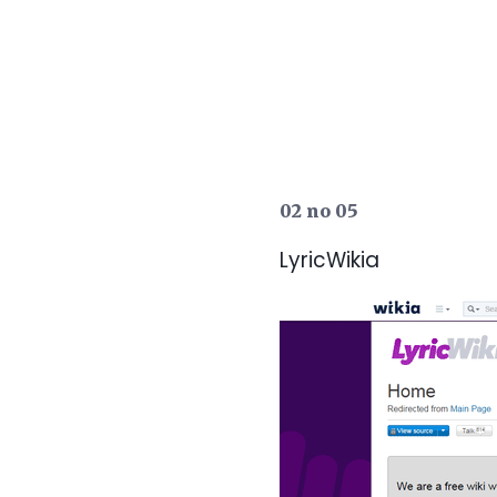
02 no 05
LyricWikia