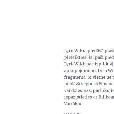
LyricWikia piedāvā plašu
pieteikties, lai paši pied
LyricWiki: pēc izpildītāj
apkopojumiem. LyricWiki
fragmenta. Šī vietne ne t
piedāvā segtu attēlus ne
vai dziesmas, pārlūkojie
iepazīstieties ar Billb
Vairāk »