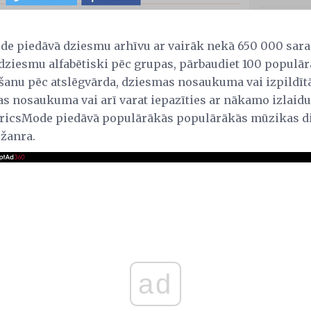
ode piedāvā dziesmu arhīvu ar vairāk nekā 650 000 sar
dziesmu alfabētiski pēc grupas, pārbaudiet 100 populā
šanu pēc atslēgvārda, dziesmas nosaukuma vai izpildī
as nosaukuma vai arī varat iepazīties ar nākamo izlaid
LyricsMode piedāvā populārākās populārākās mūzikas 
 žanra.
ad