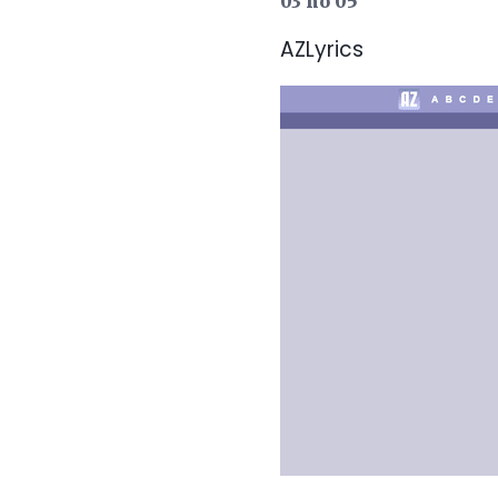
03 no 05
AZLyrics