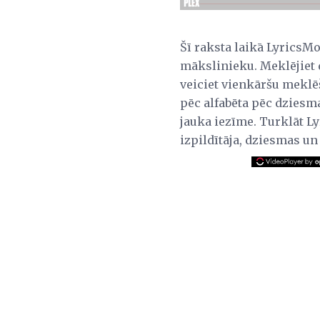
Šī raksta laikā LyricsM
mākslinieku. Meklējiet 
veiciet vienkāršu meklē
pēc alfabēta pēc dziesm
jauka iezīme. Turklāt 
izpildītāja, dziesmas un