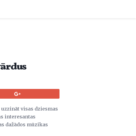
vārdus
ti uzzināt visas dziesmas
as interesantas
ujas dažādos mūzikas