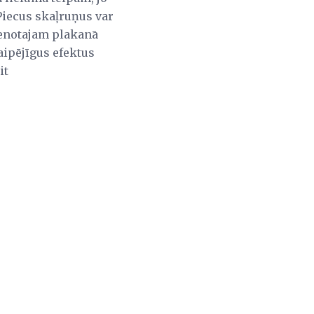
 Piecus skaļruņus var
evienotajam plakanā
aipējīgus efektus
it