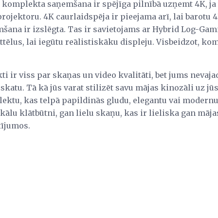
ē komplekta saņemšana ir spējīga pilnībā uzņemt 4K, ja t
projektoru. 4K caurlaidspēja ir pieejama arī, lai barotu 
ana ir izslēgta. Tas ir savietojams ar Hybrid Log-Gam
attēlus, lai iegūtu reālistiskāku displeju. Visbeidzot, k
 ir viss par skaņas un video kvalitāti, bet jums nevaja
katu. Tā kā jūs varat stilizēt savu mājas kinozāli uz jū
ektu, kas telpā papildinās gludu, elegantu vai modernu
lu klātbūtni, gan lielu skaņu, kas ir lieliska gan māja
tījumos.