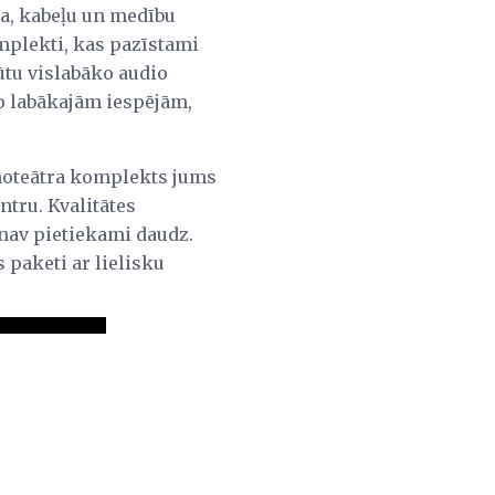
ja, kabeļu un medību
omplekti, kas pazīstami
ūtu vislabāko audio
o labākajām iespējām,
inoteātra komplekts jums
ntru. Kvalitātes
 nav pietiekami daudz.
 paketi ar lielisku