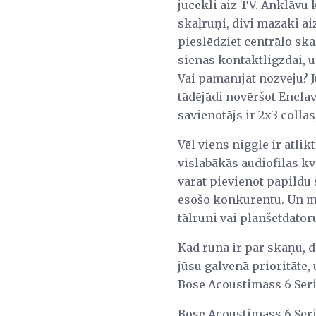
jucekli aiz TV. Anklāvu 
skaļruņi, divi mazāki a
pieslēdziet centrālo sk
sienas kontaktligzdai, u
Vai pamanījāt nozveju? J
tādējādi novēršot Enclav
savienotājs ir 2x3 collas
Vēl viens niggle ir atli
vislabākās audiofilas k
varat pievienot papildu s
esošo konkurentu. Un mū
tālruni vai planšetdator
Kad runa ir par skaņu, d
jūsu galvenā prioritāte,
Bose Acoustimass 6 Seri
Bose Acoustimass 6 Seri