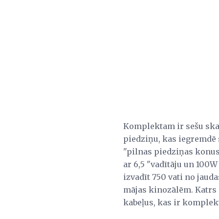
Komplektam ir sešu skaļ
piedziņu, kas iegremdē 
"pilnas piedziņas konus
ar 6,5 "vadītāju un 100W
izvadīt 750 vati no jaud
mājas kinozālēm. Katrs 
kabeļus, kas ir komplekt