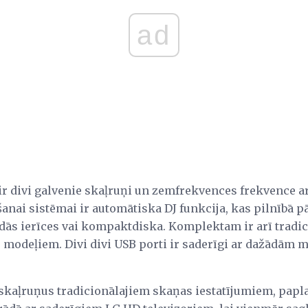
ad
r divi galvenie skaļruņi un zemfrekvences frekvence ar
nai sistēmai ir automātiska DJ funkcija, kas pilnībā 
edās ierīces vai kompaktdiska. Komplektam ir arī tradic
 modeļiem. Divi divi USB porti ir saderīgi ar dažādām 
 skaļruņus tradicionālajiem skaņas iestatījumiem, papl