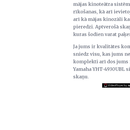
mājas kinoteātra sistēma
rīkošanas, kā arī ieviet
arī kā mājas kinozāli ka
pieredzi. Aptverošā ska
kuras šodien varat paķer
Ja jums ir kvalitātes k
sniedz visu, kas jums ne
komplekti arī dos jums 
Yamaha YHT-4930UBL sist
skaņu.