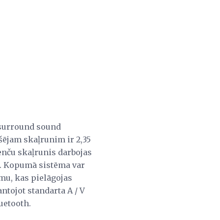
 surround sound
šējam skaļrunim ir 2,35
enču skaļrunis darbojas
en. Kopumā sistēma var
ēmu, kas pielāgojas
tojot standarta A / V
uetooth.