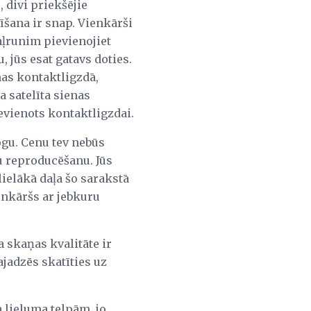
, divi priekšējie
īšana ir snap. Vienkārši
aļrunim pievienojiet
, jūs esat gatavs doties.
nas kontaktligzdā,
a satelīta sienas
ievienots kontaktligzdai.
pogu. Cenu tev nebūs
u reproducēšanu. Jūs
lielākā daļa šo sarakstā
enkāršs ar jebkuru
a skaņas kvalitāte ir
ajadzēs skatīties uz
ieluma telpām, jo ​​