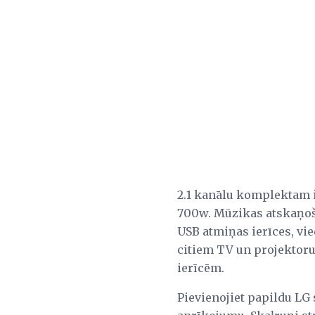
2.1 kanālu komplektam i
700w. Mūzikas atskaņoša
USB atmiņas ierīces, vi
citiem TV un projektoru
ierīcēm.
Pievienojiet papildu LG