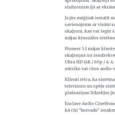
aprīkojumu. Skaļruņi st
sinhronizācijā ar ekrānu
Ja jūs mēģināt iestatīt 
savienojumu ar visām s
skaļruni, kas var iegūt s
mājas kinozāles sistēmu 
Pioneer 5.1 mājas kinote
skaļruņus un zemfrekvenc
Ultra HD (4K / 60p / 4: 4
mūziku vai citus audio v
Klienti teica, ka sistēma
televizoru un spēļu sist
plašsaziņas līdzekļus jū
Enclave Audio CineHome 
kā citi "bezvadu" ieraks