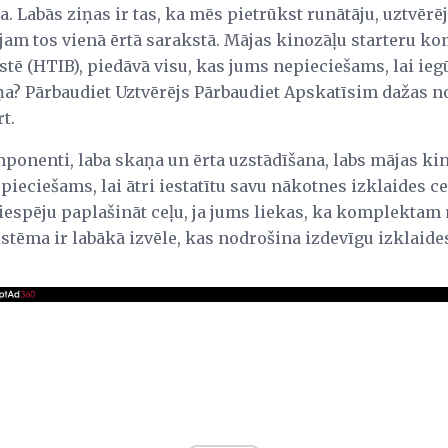
. Labās ziņas ir tas, ka mēs pietrūkst runātāju, uztvērē
ojam tos vienā ērtā sarakstā. Mājas kinozāļu starteru k
stē (HTIB), piedāvā visu, kas jums nepieciešams, lai ieg
ņa? Pārbaudiet Uztvērējs Pārbaudiet Apskatīsim dažas n
t.
omponenti, laba skaņa un ērta uzstādīšana, labs mājas k
pieciešams, lai ātri iestatītu savu nākotnes izklaides ce
iespēju paplašināt ceļu, ja jums liekas, ka komplektam
ēma ir labākā izvēle, kas nodrošina izdevīgu izklaides