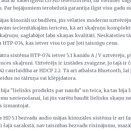
rādā ar saderīgiem LG HD televizoriem, lai vienmēr sag
. Par bojājumiem ierobežotā garantija ilgst visu gadu 
mājas kinozāli uz budžetu, jūs vēlaties modernu uztvērēju
avām iecienītākajām ierīcēm, kā arī skaļruņu komplek
kaļruņu, saglabājot labu skaņas kvalitāti. Neskatoties tā
HTP-074, kas ietver visu to par ļoti taisnīgu cenu.
ātra sistēma HTP-074 ietver 5.1 kanālu A / V uztvērēju,
es skaļruni. Uztvērējs ir izstādes zvaigzne, jo tajā ir 
: 4) caurlaidība ar HDCP 2.2. Tā arī atbalsta Bluetooth, la
eidus no tālruņa vai klēpjdatora.
 bija "lielisks produkts par naudu" un teica, ka tas bija 
ēmu savienošanai, lai jūs varētu baudīt lielisku skaņu n
s izmantojat.
HD 5.1 bezvadu audio mājas kinozāles sistēma ir arī fa
ti šajā sarakstā, nav taisnības bezvadu risinājumu, maz