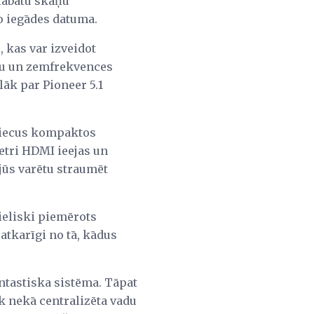
labātu skaņu
no iegādes datuma.
, kas var izveidot
tu un zemfrekvences
lāk par Pioneer 5.1
 piecus kompaktos
četri HDMI ieejas un
i jūs varētu straumēt
lieliski piemērots
eatkarīgi no tā, kādus
ntastiska sistēma. Tāpat
āk nekā centralizēta vadu