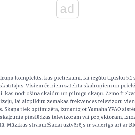
ad
ruņu komplekts, kas pietiekami, lai iegūtu tipisku 5.1
skatītājus. Visiem četriem satelīta skaļruņiem un priek
i, kas nodrošina skaidru un pilnīgu skaņu. Zemo frekv
 izeju, lai aizpildītu zemākās frekvences televizoru vi
as. Skaņa tiek optimizēta, izmantojot Yamaha YPAO sist
skaļrunis pieslēdzas televizoram vai projektoram, izman
ā. Mūzikas straumēšanai uztvērējs ir saderīgs arī ar Bl