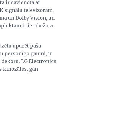
ā ir savienota ar
4K signālu televizoram,
ma un Dolby Vision, un
omplektam ir ierobežota
dzētu upurēt paša
su personīgo gaumi, ir
 dekoru. LG Electronics
s kinozāles, gan