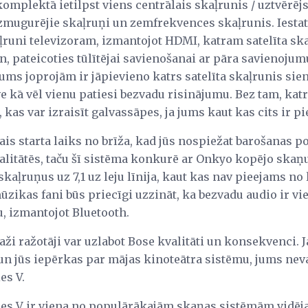
komplektā ietilpst viens centrālais skaļrunis / uztvērējs
izmugurējie skaļruņi un zemfrekvences skaļrunis. Iestat
aļruni televizoram, izmantojot HDMI, katram satelīta sk
n, pateicoties tūlītējai savienošanai ar pāra savienojumu
ums joprojām ir jāpievieno katrs satelīta skaļrunis sie
e kā vēl vienu patiesi bezvadu risinājumu. Bez tam, katr
, kas var izraisīt galvassāpes, ja jums kaut kas cits ir p
ktais starta laiks no brīža, kad jūs nospiežat barošanas 
valitātēs, taču šī sistēma konkurē ar Onkyo kopējo skaņ
kaļruņus uz 7,1 uz leju līnija, kaut kas nav pieejams no 
zikas fani būs priecīgi uzzināt, ka bezvadu audio ir vi
u, izmantojot Bluetooth.
aži ražotāji var uzlabot Bose kvalitāti un konsekvenci. J
 un jūs iepērkas par mājas kinoteātra sistēmu, jums nev
es V.
es V ir viena no populārākajām skaņas sistēmām vidēja l