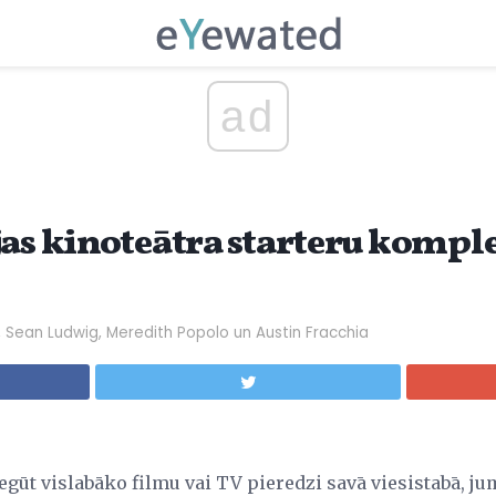
ad
jas kinoteātra starteru komple
, Sean Ludwig, Meredith Popolo un Austin Fracchia
 iegūt vislabāko filmu vai TV pieredzi savā viesistabā, j