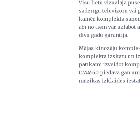
Visu lietu vizuālajā pus
saderīgu televizoru vai 
kamēr komplekta saņemš
abi no tiem var uzlabot 
divu gadu garantija.
Mājas kinozāļu komplekti
komplekta izskatu un izs
patīkami izveidot kompl
CM4550 piedāvā gan unikā
mūzikas izklaides iesta