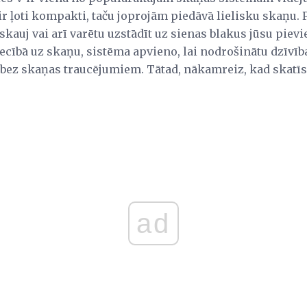
 ir ļoti kompakti, taču joprojām piedāvā lielisku skaņu.
 ieskauj vai arī varētu uzstādīt uz sienas blakus jūsu pi
ecībā uz skaņu, sistēma apvieno, lai nodrošinātu dzīvīb
bez skaņas traucējumiem. Tātad, nākamreiz, kad skatīs
ad