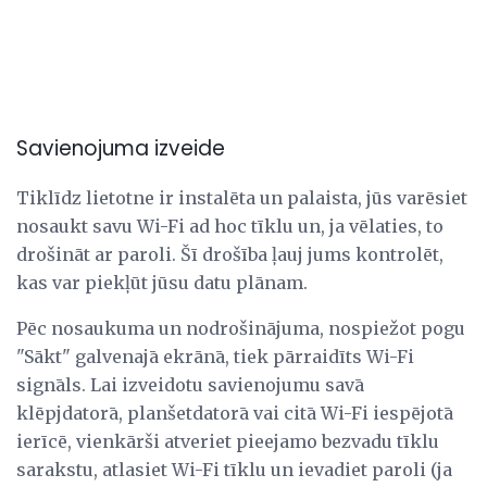
Savienojuma izveide
Tiklīdz lietotne ir instalēta un palaista, jūs varēsiet
nosaukt savu Wi-Fi ad hoc tīklu un, ja vēlaties, to
drošināt ar paroli. Šī drošība ļauj jums kontrolēt,
kas var piekļūt jūsu datu plānam.
Pēc nosaukuma un nodrošinājuma, nospiežot pogu
"Sākt" galvenajā ekrānā, tiek pārraidīts Wi-Fi
signāls. Lai izveidotu savienojumu savā
klēpjdatorā, planšetdatorā vai citā Wi-Fi iespējotā
ierīcē, vienkārši atveriet pieejamo bezvadu tīklu
sarakstu, atlasiet Wi-Fi tīklu un ievadiet paroli (ja