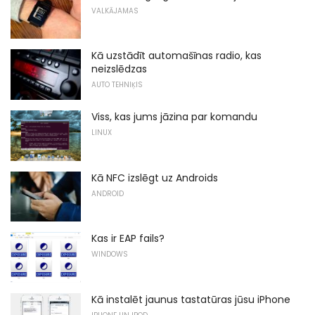
VALKĀJAMAS
Kā uzstādīt automašīnas radio, kas
neizslēdzas
AUTO TEHNIĶIS
Viss, kas jums jāzina par komandu
LINUX
Kā NFC izslēgt uz Androids
ANDROID
Kas ir EAP fails?
WINDOWS
Kā instalēt jaunus tastatūras jūsu iPhone