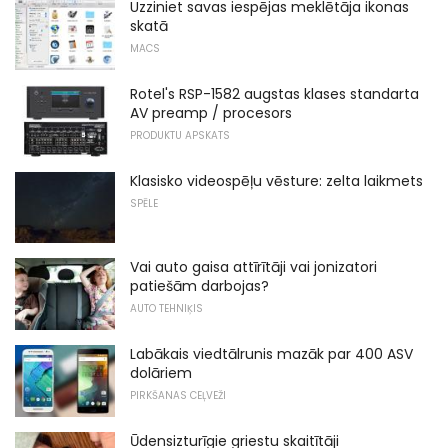
Uzziniet savas iespējas meklētāja ikonas
skatā
MACS
Rotel's RSP-1582 augstas klases standarta
AV preamp / procesors
PRODUKTU APSKATS
Klasisko videospēļu vēsture: zelta laikmets
SPĒLE
Vai auto gaisa attīrītāji vai jonizatori
patiešām darbojas?
AUTO TEHNIĶIS
Labākais viedtālrunis mazāk par 400 ASV
dolāriem
PIRKŠANAS CEĻVEŽI
Ūdensizturīgie griestu skaitītāji