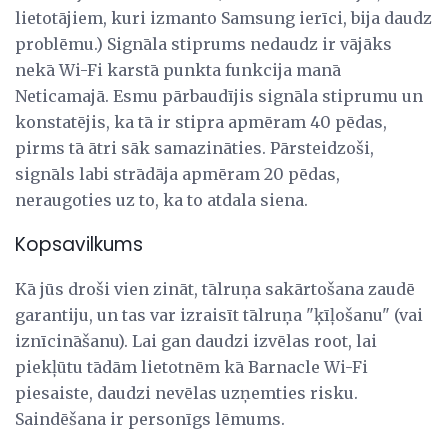
lietotājiem, kuri izmanto Samsung ierīci, bija daudz
problēmu.) Signāla stiprums nedaudz ir vājāks
nekā Wi-Fi karstā punkta funkcija manā
Neticamajā. Esmu pārbaudījis signāla stiprumu un
konstatējis, ka tā ir stipra apmēram 40 pēdas,
pirms tā ātri sāk samazināties. Pārsteidzoši,
signāls labi strādāja apmēram 20 pēdas,
neraugoties uz to, ka to atdala siena.
Kopsavilkums
Kā jūs droši vien zināt, tālruņa sakārtošana zaudē
garantiju, un tas var izraisīt tālruņa "ķīļošanu" (vai
iznīcināšanu). Lai gan daudzi izvēlas root, lai
piekļūtu tādām lietotnēm kā Barnacle Wi-Fi
piesaiste, daudzi nevēlas uzņemties risku.
Saindēšana ir personīgs lēmums.