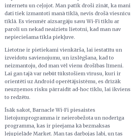
internetu un ceļojot. Man patīk droši zināt, ka mani
dati tiek izmantoti manā tīklā, nevis drošā viesnīcu
tīklā. Es vienmēr aizsargāju savu Wi-Fi tīklu ar
paroli un nekad neaizietu lietotni, kad man nav
nepieciešama tīkla piekļuve.
Lietotne ir pietiekami vienkārša, lai iestatītu un
izveidotu savienojumu, un izslēgšana, kad to
neizmantoju, dod man vēl vienu drošības līmeni.
Lai gan tajā var nebūt tūkstošiem vīrusu, kuri ir
orientēti uz Android operētājsistēmu, es drīzāk
neuzņemos risku pārraidīt ad-hoc tīklu, lai ikviens
to redzētu.
Īsāk sakot, Barnacle Wi-Fi piesaistes
lietojumprogramma ir neierobežota un noderīga
programma, kas ir pieejama kā bezmaksas
lejupielāde Market. Man tas darbojas labi, un tas