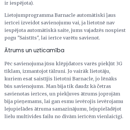
ir iespējota).
Lietojumprogramma Barnacle automātiski ļaus
ierīcei izveidot savienojumu vai, ja lietotnē nav
iespējota automātiskā saite, jums vajadzēs nospiest
pogu "Saistīts", lai ierīce varētu savienot.
Ātrums un uzticamība
Pēc savienojuma jūsu klēpjdators varēs piekļūt 3G
tīklam, izmantojot tālruni. Jo vairāk lietotāju,
kuriem esat saistījis lietotni Barnacle, jo lēnāks
būs savienojums. Man bija tik daudz kā četras
savienotas ierīces, un piekļuves ātrums joprojām
bija pieņemams, lai gan esmu ievērojis ievērojamu
lejupielādes ātruma samazinājumu, lejupielādējot
lielu multivides failu no divām ierīcēm vienlaicīgi.