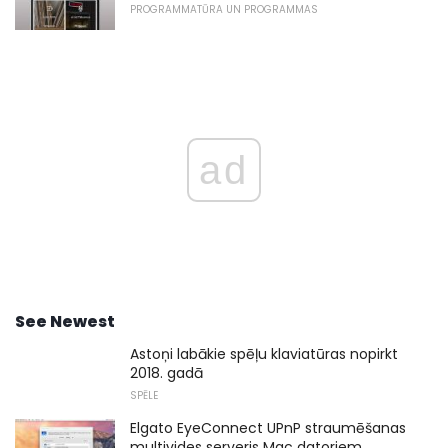
PROGRAMMATŪRA UN PROGRAMMAS
ad
See Newest
Astoņi labākie spēļu klaviatūras nopirkt
2018. gadā
SPĒLE
Elgato EyeConnect UPnP straumēšanas
multivides serveris Mac datoriem