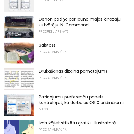
IPHONE UN IPOD
Denon paziņo par jauno mājas kinozāļu
uztvērēju IN-Command
PRODUKTU APSKATS
Saistošs
PROGRAMMATŪRA
Drukāšanas dizaina pamatojums
PROGRAMMATŪRA
Paziņojumu preferenču panelis -
kontrolējiet, kā darbojas OS X brīdinājumi
MACS
Izdrukājiet stilizētu grafiku Illustratorā
PROGRAMMATŪRA