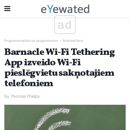
ad
Programmatūra un programmas
Android tikai
Barnacle Wi-Fi Tethering
App izveido Wi-Fi
pieslēgvietu sakņotajiem
telefoniem
by Thomas Fhelps