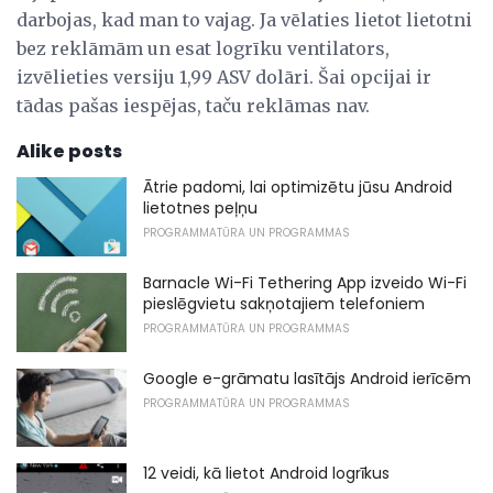
darbojas, kad man to vajag. Ja vēlaties lietot lietotni
bez reklāmām un esat logrīku ventilators,
izvēlieties versiju 1,99 ASV dolāri. Šai opcijai ir
tādas pašas iespējas, taču reklāmas nav.
Alike posts
Ātrie padomi, lai optimizētu jūsu Android
lietotnes peļņu
PROGRAMMATŪRA UN PROGRAMMAS
Barnacle Wi-Fi Tethering App izveido Wi-Fi
pieslēgvietu sakņotajiem telefoniem
PROGRAMMATŪRA UN PROGRAMMAS
Google e-grāmatu lasītājs Android ierīcēm
PROGRAMMATŪRA UN PROGRAMMAS
12 veidi, kā lietot Android logrīkus