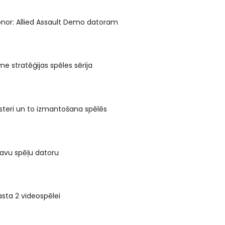
nor: Allied Assault Demo datoram
me stratēģijas spēles sērija
teri un to izmantošana spēlēs
 savu spēļu datoru
asta 2 videospēlei