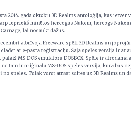
aista 2014. gada oktobrī 3D Realms antoloģijā, kas ietver
starp iepriekš minētos hercogus Nukem, hercogs Nukem:
 Carnage, lai nosaukt dažus.
ecembrī atbrīvoja Freeware spēli 3D Realms un joprojā
lādēt ar e-pasta reģistrāciju. Šajā spēles versijā ir atja
 palaiž MS-DOS emulatoru DOSBOX. Spēle ir atrodama a
ļa no tām ir oriģinālā MS-DOS spēles versija, kurā būs n
i no spēles. Tālāk varat atrast saites uz 3D Realms un 