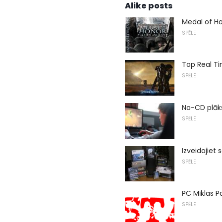
Alike posts
Medal of Ho
SPĒLE
Top Real Ti
SPĒLE
No-CD plāks
SPĒLE
Izveidojiet
SPĒLE
PC Mīklas P
SPĒLE