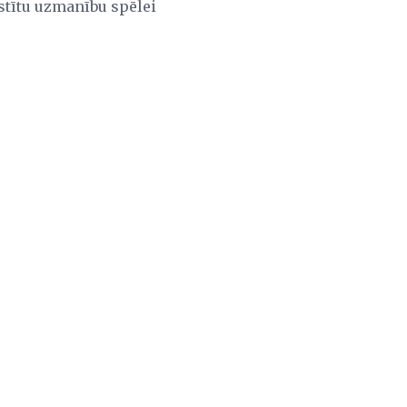
istītu uzmanību spēlei