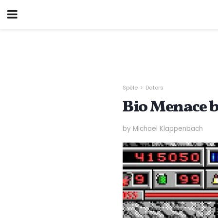
Spēle
Dators
Bio Menace b
by Michael Klappenbach