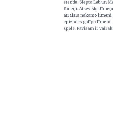
stendu, Slēpto Lab un Mas
līmeņi. Atsevišķu līmeņu
atraisīs nākamo līmeni.
epizodes galīgo līmeni,
spēlē. Pavisam ir vairāk