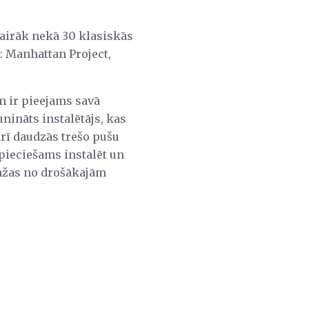
 vairāk nekā 30 klasiskās
 Manhattan Project,
m ir pieejams savā
unināts instalētājs, kas
rī daudzās trešo pušu
epieciešams instalēt un
dažas no drošākajām