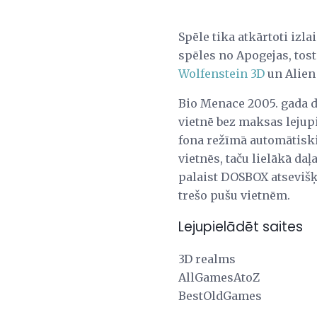
Spēle tika atkārtoti izl
spēles no Apogejas, to
Wolfenstein 3D
un Alien
Bio Menace 2005. gada d
vietnē bez maksas lejupie
fona režīmā automātiski
vietnēs, taču lielākā da
palaist DOSBOX atsevišķ
trešo pušu vietnēm.
Lejupielādēt saites
3D realms
AllGamesAtoZ
BestOldGames