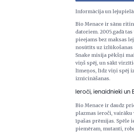
Informācija un lejupie
Bio Menace ir sānu riti
datoriem. 2005.gadā tas 
pieejams bez maksas lej
nosūtīts uz izlūkošanas
Snake misija pēkšņi main
viņš spēj, un sākt virzī
līmeņos, līdz viņi spēj 
iznīcināšanas.
Ieroči, ienaidnieki u
Bio Menace ir daudz prie
plazmas ieroči, vairāku
īpašas prēmijas. Spēle i
piemēram, mutanti, robo