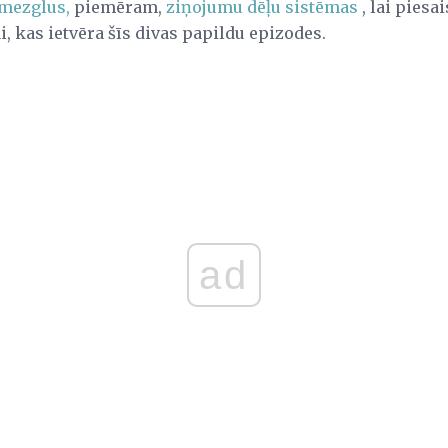
 mezglus,
piemēram,
ziņojumu dēļu sistēmas
, lai piesa
i, kas ietvēra šīs divas papildu epizodes.
ad