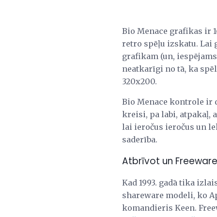
Bio Menace grafikas ir 
retro spēļu izskatu. Lai
grafikam (un, iespējams, 
neatkarīgi no tā, ka spē
320x200.
Bio Menace kontrole ir d
kreisi, pa labi, atpakaļ,
lai ieročus ieročus un l
saderība.
Atbrīvot un Freeware
Kad 1993. gadā tika izla
shareware modeli, ko A
komandieris Keen. Freew