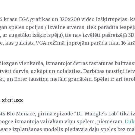
16 krāsu EGA grafikas un 320x200 video izšķirtspējas, k
 gan spēles opcijas / izvēlne atveras, tiek parādīta iesp
ar augstāku izšķirtspēju), tie nav izvēlēti pašreizējā 3D
le, kas palaista VGA režīmā, joprojām parāda tikai 16 k
iezgan vienkārša, izmantojot četras tastatūras bulttaust
 atvērt durvis, uzkāpt un nolaisties. Darbības taustiņi ietv
ekt, un Enter taustiņu metālu granātēm. Spēlei ir arī ier
 statuss
ists Bio Menace, pirmā epizode "Dr. Mangle's Lab" tika i
pogee izmantoja vairākām viņu spēlēm, piemēram,
Duk
are izplatīšanas modelis piedāvāja daļu spēles bez ma