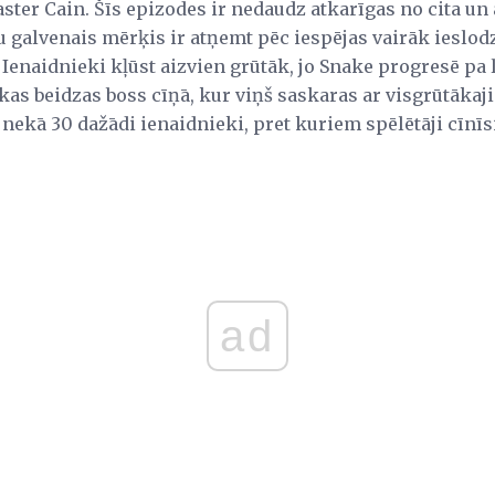
ter Cain. Šīs epizodes ir nedaudz atkarīgas no cita un att
 galvenais mērķis ir atņemt pēc iespējas vairāk ieslodz
 Ienaidnieki kļūst aizvien grūtāk, jo Snake progresē pa
 kas beidzas boss cīņā, kur viņš saskaras ar visgrūtāka
 nekā 30 dažādi ienaidnieki, pret kuriem spēlētāji cīnīs
ad