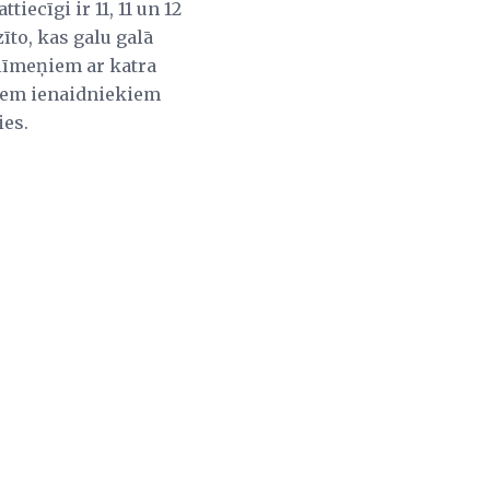
iecīgi ir 11, 11 un 12
īto, kas galu galā
 līmeņiem ar katra
jiem ienaidniekiem
ies.