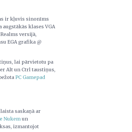
as ir kļuvis sinonīms
ēja augstākās klases VGA
 Realms versijā,
rāsu EGA grafika @
iņus, lai pārvietotu pa
er Alt un Ctrl taustiņus,
obežota
PC Gamepad
zlaista saskaņā ar
e Nukem
un
ksas, izmantojot