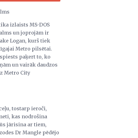
alms
tika izlaists MS-DOS
ealms un joprojām ir
ake Logan, kurš tiek
gajai Metro pilsētai.
spiests paķert to, ko
cīņām un vairāk daudzos
iz Metro City
ļu, tostarp ieroči,
meti, kas nodrošina
s jārisina ar tiem,
pizodes Dr Mangle pēdējo