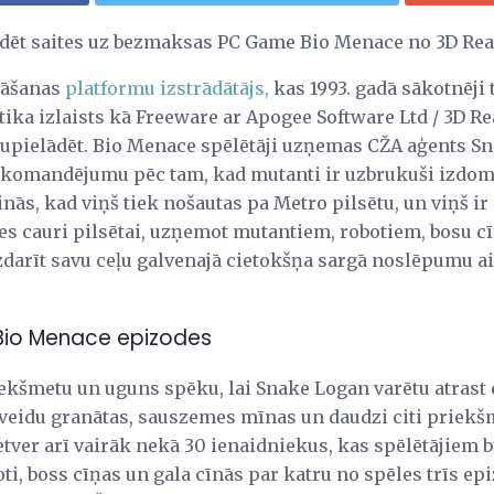
lādēt saites uz bezmaksas PC Game Bio Menace no 3D Re
nāšanas
platformu izstrādātājs,
kas 1993. gadā sākotnēji 
tika izlaists kā Freeware ar Apogee Software Ltd / 3D R
upielādēt. Bio Menace spēlētāji uzņemas CŽA aģents Sn
 komandējumu pēc tam, kad mutanti ir uzbrukuši izdomī
ās, kad viņš tiek nošautas pa Metro pilsētu, un viņš ir 
ties cauri pilsētai, uzņemot mutantiem, robotiem, bosu 
izdarīt savu ceļu galvenajā cietokšņa sargā noslēpumu a
n Bio Menace epizodes
kšmetu un uguns spēku, lai Snake Logan varētu atrast ce
 veidu granātas, sauszemes mīnas un daudzi citi priekš
etver arī vairāk nekā 30 ienaidniekus, kas spēlētājiem bū
ti, boss cīņas un gala cīnās par katru no spēles trīs e