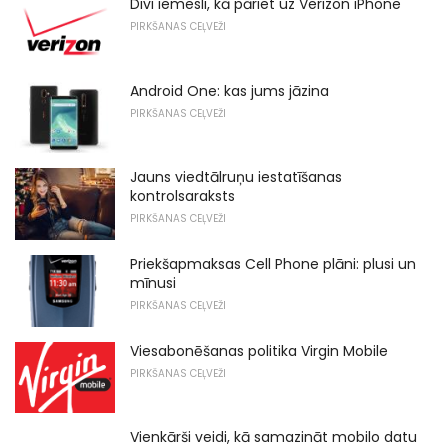
Divi iemesli, kā pāriet uz Verizon iPhone
PIRKŠANAS CEĻVEŽI
Android One: kas jums jāzina
PIRKŠANAS CEĻVEŽI
Jauns viedtālruņu iestatīšanas
kontrolsaraksts
PIRKŠANAS CEĻVEŽI
Priekšapmaksas Cell Phone plāni: plusi un
mīnusi
PIRKŠANAS CEĻVEŽI
Viesabonēšanas politika Virgin Mobile
PIRKŠANAS CEĻVEŽI
Vienkārši veidi, kā samazināt mobilo datu