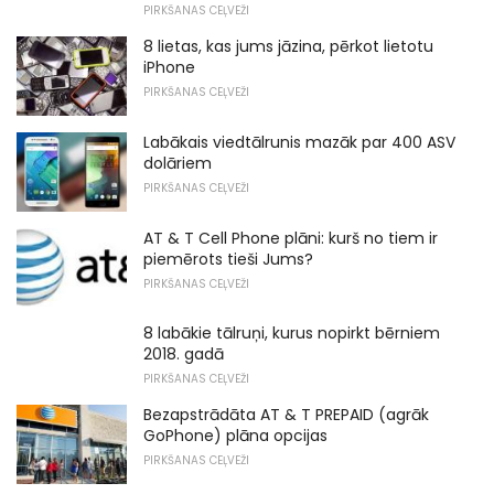
PIRKŠANAS CEĻVEŽI
8 lietas, kas jums jāzina, pērkot lietotu
iPhone
PIRKŠANAS CEĻVEŽI
Labākais viedtālrunis mazāk par 400 ASV
dolāriem
PIRKŠANAS CEĻVEŽI
AT & T Cell Phone plāni: kurš no tiem ir
piemērots tieši Jums?
PIRKŠANAS CEĻVEŽI
8 labākie tālruņi, kurus nopirkt bērniem
2018. gadā
PIRKŠANAS CEĻVEŽI
Bezapstrādāta AT & T PREPAID (agrāk
GoPhone) plāna opcijas
PIRKŠANAS CEĻVEŽI