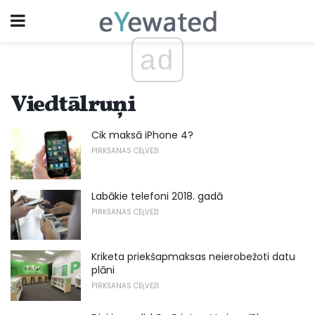
ad
Viedtālruņi
Cik maksā iPhone 4?
PIRKŠANAS CEĻVEŽI
Labākie telefoni 2018. gadā
PIRKŠANAS CEĻVEŽI
Kriketa priekšapmaksas neierobežoti datu
plāni
PIRKŠANAS CEĻVEŽI