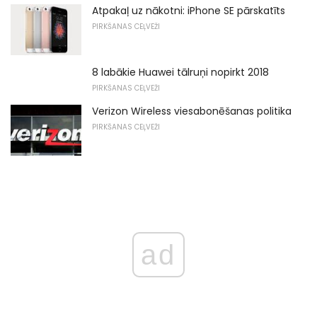
Atpakaļ uz nākotni: iPhone SE pārskatīts
PIRKŠANAS CEĻVEŽI
8 labākie Huawei tālruņi nopirkt 2018
PIRKŠANAS CEĻVEŽI
Verizon Wireless viesabonēšanas politika
PIRKŠANAS CEĻVEŽI
ad