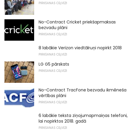
PIRKŠANAS CEĻVEŽI
No-Contract Cricket priekšapmaksas
bezvadu plāni
PIRKŠANAS CEĻVEŽI
8 labākie Verizon viedtālruņi nopirkt 2018
PIRKŠANAS CEĻVEŽI
LG G5 pārskats
PIRKŠANAS CEĻVEŽI
No-Contract TracFone bezvadu ikmēneša
vērtības plāni
PIRKŠANAS CEĻVEŽI
6 labākie teksta ziņojumapmaiņas telefoni,
lai nopirktos 2018. gadā
PIRKŠANAS CEĻVEŽI