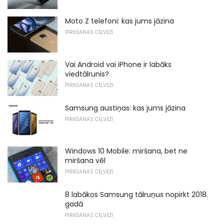
Moto Z telefoni: kas jums jāzina
PIRKŠANAS CEĻVEŽI
Vai Android vai iPhone ir labāks
viedtālrunis?
PIRKŠANAS CEĻVEŽI
Samsung austiņas: kas jums jāzina
PIRKŠANAS CEĻVEŽI
Windows 10 Mobile: miršana, bet ne
miršana vēl
PIRKŠANAS CEĻVEŽI
8 labākos Samsung tālruņus nopirkt 2018.
gadā
PIRKŠANAS CEĻVEŽI