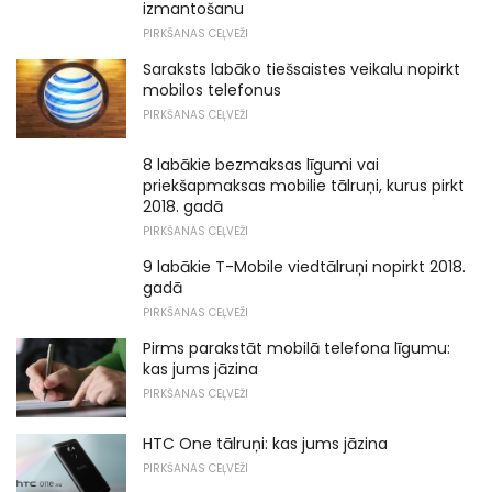
izmantošanu
PIRKŠANAS CEĻVEŽI
Saraksts labāko tiešsaistes veikalu nopirkt
mobilos telefonus
PIRKŠANAS CEĻVEŽI
8 labākie bezmaksas līgumi vai
priekšapmaksas mobilie tālruņi, kurus pirkt
2018. gadā
PIRKŠANAS CEĻVEŽI
9 labākie T-Mobile viedtālruņi nopirkt 2018.
gadā
PIRKŠANAS CEĻVEŽI
Pirms parakstāt mobilā telefona līgumu:
kas jums jāzina
PIRKŠANAS CEĻVEŽI
HTC One tālruņi: kas jums jāzina
PIRKŠANAS CEĻVEŽI