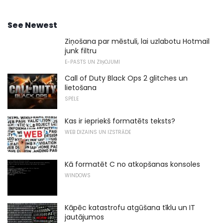
See Newest
Ziņošana par mēstuli, lai uzlabotu Hotmail
junk filtru
E-PASTS UN ZIŅOJUMI
Call of Duty Black Ops 2 glitches un
lietošana
SPĒLE
Kas ir iepriekš formatēts teksts?
WEB DIZAINS UN IZSTRĀDE
Kā formatēt C no atkopšanas konsoles
WINDOWS
Kāpēc katastrofu atgūšana tīklu un IT
jautājumos