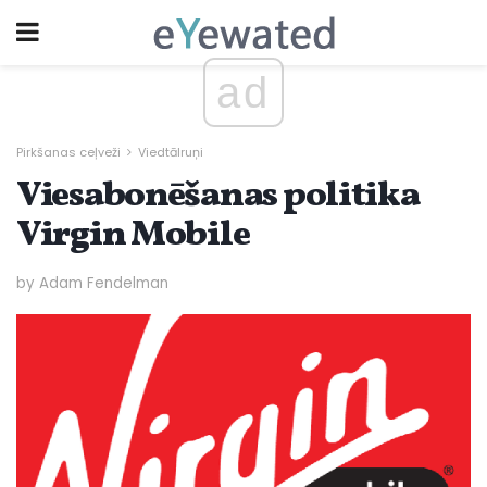
ad
Pirkšanas ceļveži
Viedtālruņi
Viesabonēšanas politika
Virgin Mobile
by Adam Fendelman