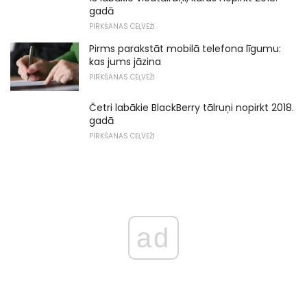
gadā
PIRKŠANAS CEĻVEŽI
Pirms parakstāt mobilā telefona līgumu:
kas jums jāzina
PIRKŠANAS CEĻVEŽI
Četri labākie BlackBerry tālruņi nopirkt 2018.
gadā
PIRKŠANAS CEĻVEŽI
ad