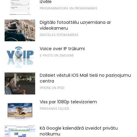
izvēle
PROGRAMMATŪRA UN PROGRAMMAS
Digitālo fotoattēlu uzņemšana ar
videokameru
DIGITĀLĀS FOTOKAMERAS
Voice over IP trūkumi
E-PASTS UN ZIŅOJUMI
Dzēsiet vēstuli iOS Mail tieši no paziņojumu
centra
IPHONE UN IPOD
Viss par 1080p televizoriem
PIRKŠANAS CEĻVEŽI
Kā Google kalendārā izveidot privātu
notikumu