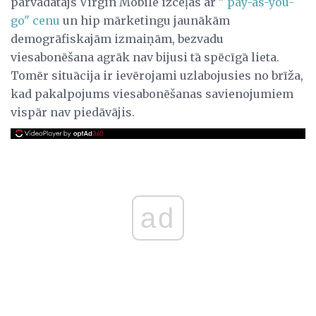
pārvadātājs Virgin Mobile izceļas ar "
pay-as-you-
go" cenu
un hip mārketingu jaunākām
demogrāfiskajām izmaiņām, bezvadu
viesabonēšana agrāk nav bijusi tā spēcīgā lieta.
Tomēr situācija ir ievērojami uzlabojusies no brīža,
kad pakalpojums viesabonēšanas savienojumiem
vispār nav piedāvājis.
ad