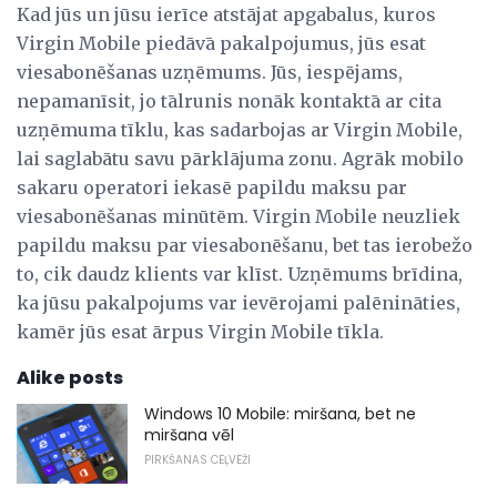
Kad jūs un jūsu ierīce atstājat apgabalus, kuros
Virgin Mobile piedāvā pakalpojumus, jūs esat
viesabonēšanas uzņēmums. Jūs, iespējams,
nepamanīsit, jo tālrunis nonāk kontaktā ar cita
uzņēmuma tīklu, kas sadarbojas ar Virgin Mobile,
lai saglabātu savu pārklājuma zonu. Agrāk mobilo
sakaru operatori iekasē papildu maksu par
viesabonēšanas minūtēm. Virgin Mobile neuzliek
papildu maksu par viesabonēšanu, bet tas ierobežo
to, cik daudz klients var klīst. Uzņēmums brīdina,
ka jūsu pakalpojums var ievērojami palēnināties,
kamēr jūs esat ārpus Virgin Mobile tīkla.
Alike posts
Windows 10 Mobile: miršana, bet ne
miršana vēl
PIRKŠANAS CEĻVEŽI