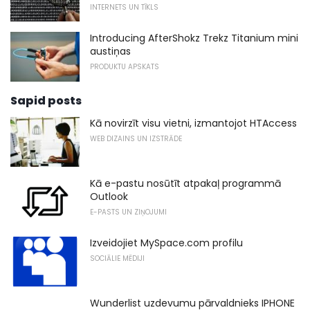
INTERNETS UN TĪKLS
Introducing AfterShokz Trekz Titanium mini
austiņas
PRODUKTU APSKATS
Sapid posts
Kā novirzīt visu vietni, izmantojot HTAccess
WEB DIZAINS UN IZSTRĀDE
Kā e-pastu nosūtīt atpakaļ programmā
Outlook
E-PASTS UN ZIŅOJUMI
Izveidojiet MySpace.com profilu
SOCIĀLIE MĒDIJI
Wunderlist uzdevumu pārvaldnieks IPHONE