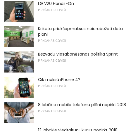
LG V20 Hands-On
PIRKŠANAS CEĻVEŽI
Kriketa priekšapmaksas neierobežoti datu
plāni
PIRKŠANAS CEĻVEŽI
Bezvadu viesabonēšanas politika Sprint
PIRKŠANAS CEĻVEŽI
Cik maksā iPhone 4?
PIRKŠANAS CEĻVEŽI
8 labākie mobilo telefonu plāni nopirkt 2018
PIRKŠANAS CEĻVEŽI
13 labākie viedtālruņi, kurus nopirkt 2018.