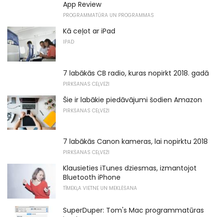
App Review
PROGRAMMATŪRA UN PROGRAMMAS
Kā ceļot ar iPad
IPAD
7 labākās CB radio, kuras nopirkt 2018. gadā
PIRKŠANAS CEĻVEŽI
Šie ir labākie piedāvājumi šodien Amazon
PIRKŠANAS CEĻVEŽI
7 labākās Canon kameras, lai nopirktu 2018
PIRKŠANAS CEĻVEŽI
Klausieties iTunes dziesmas, izmantojot
Bluetooth iPhone
TĪMEKĻA VIETNE UN MEKLĒŠANA
SuperDuper: Tom's Mac programmatūras