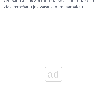
veikšanu ārpus Sprint tīkla ASV Tomēr par datu
viesabonēšanu jūs varat saņemt samaksu.
ad