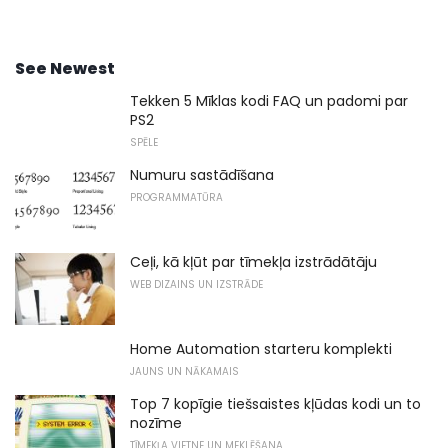
See Newest
Tekken 5 Mīklas kodi FAQ un padomi par
PS2
SPĒLE
Numuru sastādīšana
PROGRAMMATŪRA
Ceļi, kā kļūt par tīmekļa izstrādātāju
WEB DIZAINS UN IZSTRĀDE
Home Automation starteru komplekti
JAUNS UN NĀKAMAIS
Top 7 kopīgie tiešsaistes kļūdas kodi un to
nozīme
TĪMEKĻA VIETNE UN MEKLĒŠANA