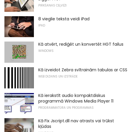
PIRKŠANAS CEĻVEŽI
8 vieglie teksta veidi iPad
IPAD
Kā atvērt, rediģēt un konvertēt HGT failus
WINDOWS
Kā izveidot Zebra svītrainām tabulas ar CSS
WEB DIZAINS UN IZSTRĀDE
Kā ierakstīt audio kompaktdiskus
programmā Windows Media Player 11
PROGRAMMATŪRA UN PROGRAMMAS
Kā Fix Jscript.dll nav atrasts vai trūkst
kļūdas