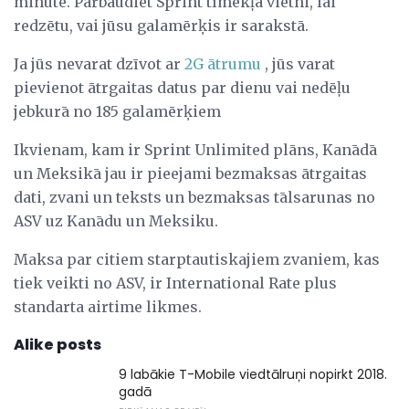
minūtē. Pārbaudiet Sprint tīmekļa vietni, lai
redzētu, vai jūsu galamērķis ir sarakstā.
Ja jūs nevarat dzīvot ar
2G ātrumu
, jūs varat
pievienot ātrgaitas datus par dienu vai nedēļu
jebkurā no 185 galamērķiem
Ikvienam, kam ir Sprint Unlimited plāns, Kanādā
un Meksikā jau ir pieejami bezmaksas ātrgaitas
dati, zvani un teksts un bezmaksas tālsarunas no
ASV uz Kanādu un Meksiku.
Maksa par citiem starptautiskajiem zvaniem, kas
tiek veikti no ASV, ir International Rate plus
standarta airtime likmes.
Alike posts
9 labākie T-Mobile viedtālruņi nopirkt 2018.
gadā