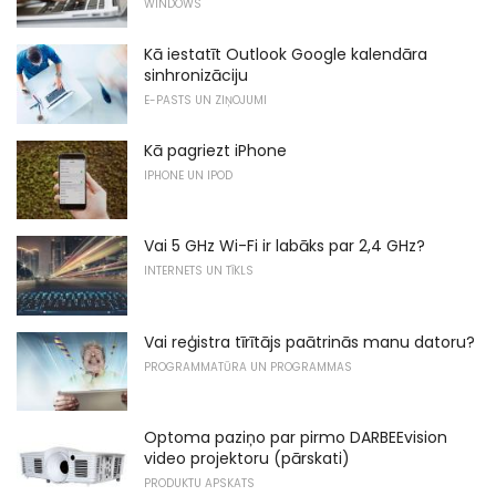
WINDOWS
Kā iestatīt Outlook Google kalendāra
sinhronizāciju
E-PASTS UN ZIŅOJUMI
Kā pagriezt iPhone
IPHONE UN IPOD
Vai 5 GHz Wi-Fi ir labāks par 2,4 GHz?
INTERNETS UN TĪKLS
Vai reģistra tīrītājs paātrinās manu datoru?
PROGRAMMATŪRA UN PROGRAMMAS
Optoma paziņo par pirmo DARBEEvision
video projektoru (pārskati)
PRODUKTU APSKATS