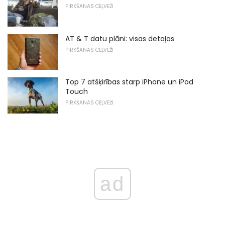
PIRKŠANAS CEĻVEŽI
AT & T datu plāni: visas detaļas
PIRKŠANAS CEĻVEŽI
Top 7 atšķirības starp iPhone un iPod
Touch
PIRKŠANAS CEĻVEŽI
ad