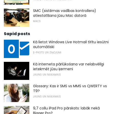
SMC (sistēmas vadības kontrollera)
atiestatīšana jūsu Mac datorā
MACS
Sapid posts
Kā lietot Windows Live Hotmail tīrītu iesūtni
automātiski
E-PASTS UN ZIŅOJUMI
Kā interneta pārlūkošana var nelabvēlīgi
ietekmēt jūsu ķermeni
JAUNS UN NĀKAMAIS
Glossary: ​​Kas ir SMS vs MMS vs QWERTY vs
T9?
JAUNS UN NĀKAMAIS
9,7 collu iPad Pro pārskats: labāk nekā
Bigger Pro?