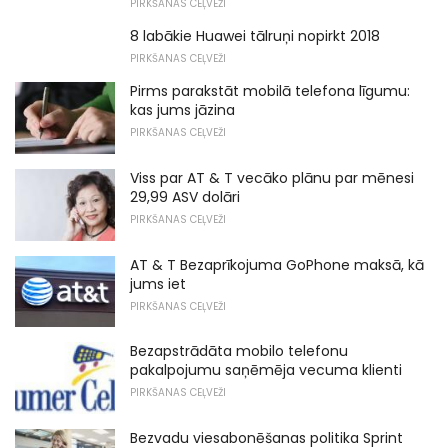
PIRKŠANAS CEĻVEŽI
8 labākie Huawei tālruņi nopirkt 2018
PIRKŠANAS CEĻVEŽI
Pirms parakstāt mobilā telefona līgumu:
kas jums jāzina
PIRKŠANAS CEĻVEŽI
Viss par AT & T vecāko plānu par mēnesi
29,99 ASV dolāri
PIRKŠANAS CEĻVEŽI
AT & T Bezaprīkojuma GoPhone maksā, kā
jums iet
PIRKŠANAS CEĻVEŽI
Bezapstrādāta mobilo telefonu
pakalpojumu saņēmēja vecuma klienti
PIRKŠANAS CEĻVEŽI
Bezvadu viesabonēšanas politika Sprint