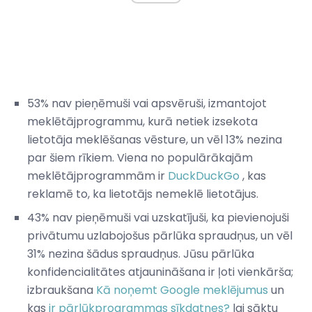
53% nav pieņēmuši vai apsvēruši, izmantojot
meklētājprogrammu, kurā netiek izsekota
lietotāja meklēšanas vēsture, un vēl 13% nezina
par šiem rīkiem. Viena no populārākajām
meklētājprogrammām ir
DuckDuckGo
, kas
reklamē to, ka lietotājs nemeklē lietotājus.
43% nav pieņēmuši vai uzskatījuši, ka pievienojuši
privātumu uzlabojošus pārlūka spraudņus, un vēl
31% nezina šādus spraudņus. Jūsu pārlūka
konfidencialitātes atjaunināšana ir ļoti vienkārša;
izbraukšana
Kā noņemt Google meklējumus
un
kas
ir pārlūkprogrammas sīkdatnes?
lai sāktu