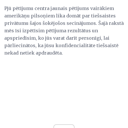
Pjū pētījumu centra jaunais pētījums vairākiem
amerikāņu pilsoņiem lika domāt par tiešsaistes
privātumu šajos šokējošos secinājumos. Šajā rakstā
mēs īsi izpētīsim pētījuma rezultātus un
apspriedīsim, ko jūs varat darīt personīgi, lai
pārliecinātos, ka jūsu konfidencialitāte tiešsaistē
nekad netiek apdraudēta.