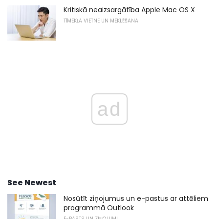
Kritiskā neaizsargātība Apple Mac OS X
TĪMEKĻA VIETNE UN MEKLĒŠANA
ad
See Newest
Nosūtīt ziņojumus un e-pastus ar attēliem
programmā Outlook
E-PASTS UN ZIŅOJUMI