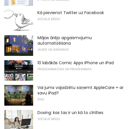
Kā pievienot Twitter uz Facebook
SOCIĀLIE MĒDIJI
Mājas ārējo apgaismojumu
automatizēšana
JAUNS UN NĀKAMAIS
10 labākās Comic Apps iPhone un iPad
PROGRAMMATŪRA UN PROGRAMMAS
Vai jums vajadzētu saņemt AppleCare + ar
savu iPad?
IPAD
Doxing: kas tas ir un kā to cīnīties
SOCIĀLIE MĒDIJI