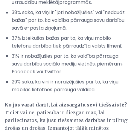
uzraudzību meklētājprogrammās.
38% saka, ka viņi ir "ļoti nobažījušies" vai "nedaudz
bažas" par to, ka valdība pārrauga savu darbību
savā e-pasta ziņojumā.
37% izteikušas bažas par to, ka viņu mobilo
telefonu darbība tiek pārraudzīta valsts līmenī.
31% ir nobažījušies par to, ka valdība pārrauga
savu darbību sociālo mediju vietnēs, piemēram,
Facebook vai Twitter.
29% saka, ka viņi ir noraizējušies par to, ka viņu
mobilās lietotnes pārrauga valdība.
Ko jūs varat darīt, lai aizsargātu sevi tiešsaistē?
Ticiet vai nē, patiesībā ir diezgan maz, lai
pārliecinātos, ka jūsu tiešsaistes darbības ir pilnīgi
drošas un drošas. Izmantojot tālāk minētos