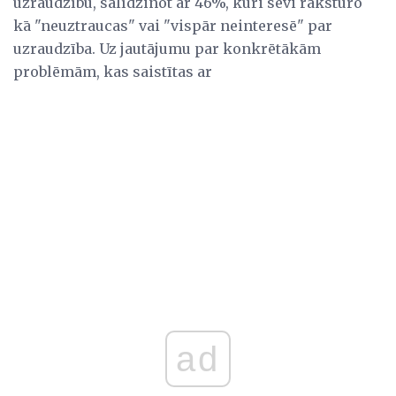
uzraudzību, salīdzinot ar 46%, kuri sevi raksturo
kā "neuztraucas" vai "vispār neinteresē" par
uzraudzība. Uz jautājumu par konkrētākām
problēmām, kas saistītas ar
ad