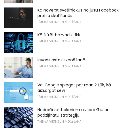
Kā novērst svešiniekus no jūsu Facebook
profila skatīšanās
TĪMEKĻA VIETNE UN MEKLĒŠANA
Kā šifrēt bezvadu tīklu
TĪMEKĻA VIETNE UN MEKLĒŠANA
Ievads ostas skenēšanā
TĪMEKĻA VIETNE UN MEKLĒŠANA
Vai Google spiegot par mani? Lūk, kā
aizsargāt sevi
TĪMEKĻA VIETNE UN MEKLĒŠANA
Nodrošiniet hakeriem aizsardzību ar
padziļinātu stratēģiju
TĪMEKĻA VIETNE UN MEKLĒŠANA