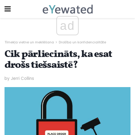
ad
Tīmekļa vietne un meklēšana
Drošība un konfidencialitāte
Cik pārliecināts, ka esat
drošs tiešsaistē?
by Jerri Collins