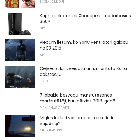
SOCIĀLIE MĒDIJI
Kāpēc sākotnējās Xbox spēles nedarbosies
360?
SPĒLE
Piecām lietām, ko Sony ventilatori gaidītu
no E3 2015
SPĒLE
Ceļvedis, lai izveidotu un izmantotu Kaira
dokstaciju
LINUX
7 labākie bezvadu maršrutēšanas
maršrutētāji, kuri pērkies 2018. gadā
PIRKŠANAS CEĻVEŽI
Miglas lukturi vai lampas: kam tie ir
vajadzīgi?
AUTO TEHNIĶIS