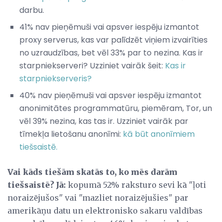
darbu.
41% nav pieņēmuši vai apsver iespēju izmantot
proxy serverus, kas var palīdzēt viņiem izvairīties
no uzraudzības, bet vēl 33% par to nezina. Kas ir
starpniekserveri? Uzziniet vairāk šeit:
Kas ir
starpniekserveris?
40% nav pieņēmuši vai apsver iespēju izmantot
anonimitātes programmatūru, piemēram, Tor, un
vēl 39% nezina, kas tas ir. Uzziniet vairāk par
tīmekļa lietošanu anonīmi:
kā būt anonīmiem
tiešsaistē.
Vai kāds tiešām skatās to, ko mēs darām
tiešsaistē?
Jā:
kopumā 52% raksturo sevi kā "ļoti
noraizējušos" vai "mazliet noraizējušies" par
amerikāņu datu un elektronisko sakaru valdības