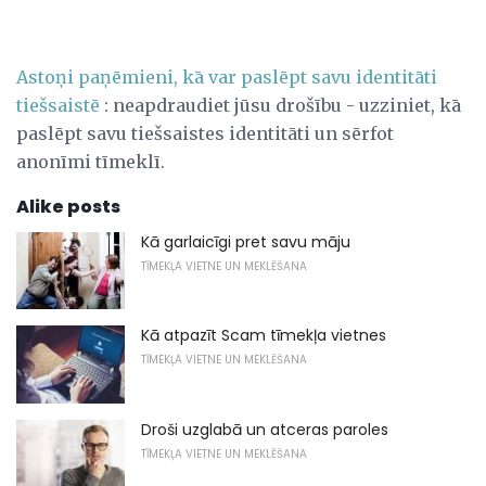
Astoņi paņēmieni, kā var paslēpt savu identitāti
tiešsaistē
: neapdraudiet jūsu drošību - uzziniet, kā
paslēpt savu tiešsaistes identitāti un sērfot
anonīmi tīmeklī.
Alike posts
Kā garlaicīgi pret savu māju
TĪMEKĻA VIETNE UN MEKLĒŠANA
Kā atpazīt Scam tīmekļa vietnes
TĪMEKĻA VIETNE UN MEKLĒŠANA
Droši uzglabā un atceras paroles
TĪMEKĻA VIETNE UN MEKLĒŠANA