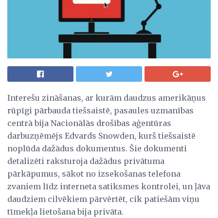
Interešu zināšanas, ar kurām daudzus amerikāņus
rūpīgi pārbauda tiešsaistē, pasaules uzmanības
centrā bija Nacionālās drošības aģentūras
darbuzņēmējs Edvards Snowden, kurš tiešsaistē
noplūda dažādus dokumentus. Šie dokumenti
detalizēti raksturoja dažādus privātuma
pārkāpumus, sākot no izsekošanas telefona
zvaniem līdz interneta satiksmes kontrolei, un ļāva
daudziem cilvēkiem pārvērtēt, cik patiešām viņu
tīmekļa lietošana bija privāta.