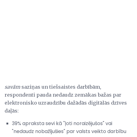
savām
saziņas un tiešsaistes darbībām,
respondenti pauda nedaudz zemākas bažas par
elektronisko uzraudzību dažādās digitālās dzīves
daļās:
39% apraksta sevi kā "ļoti noraizējušos" vai
"nedaudz nobažījušies" par valsts veikto darbību