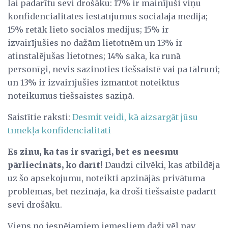
lai padarītu sevi drošāku: 17% ir mainījuši viņu
konfidencialitātes iestatījumus sociālajā medijā;
15% retāk lieto sociālos medijus; 15% ir
izvairījušies no dažām lietotnēm un 13% ir
atinstalējušas lietotnes; 14% saka, ka runā
personīgi, nevis sazinoties tiešsaistē vai pa tālruni;
un 13% ir izvairījušies izmantot noteiktus
noteikumus tiešsaistes saziņā.
Saistītie raksti:
Desmit veidi, kā aizsargāt jūsu
tīmekļa konfidencialitāti
Es zinu, ka tas ir svarīgi, bet es neesmu
pārliecināts, ko darīt!
Daudzi cilvēki, kas atbildēja
uz šo apsekojumu, noteikti apzinājās privātuma
problēmas, bet nezināja, kā droši tiešsaistē padarīt
sevi drošāku.
Viens no iespējamiem iemesliem daži vēl nav