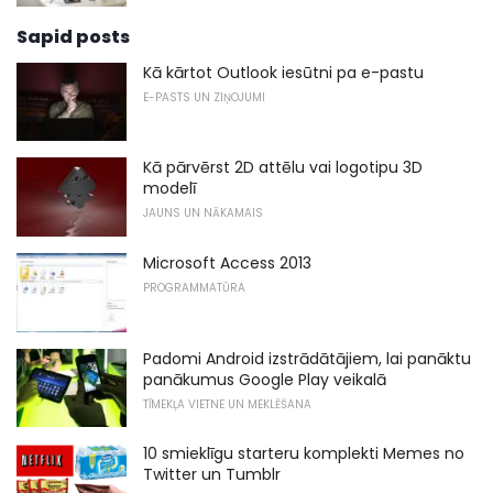
Sapid posts
Kā kārtot Outlook iesūtni pa e-pastu
E-PASTS UN ZIŅOJUMI
Kā pārvērst 2D attēlu vai logotipu 3D
modelī
JAUNS UN NĀKAMAIS
Microsoft Access 2013
PROGRAMMATŪRA
Padomi Android izstrādātājiem, lai panāktu
panākumus Google Play veikalā
TĪMEKĻA VIETNE UN MEKLĒŠANA
10 smieklīgu starteru komplekti Memes no
Twitter un Tumblr