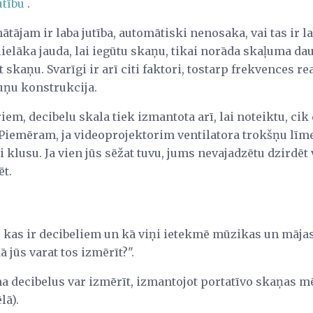
utību
.
ātājam ir laba jutība, automātiski nenosaka, vai tas ir l
elāka jauda, ​​lai iegūtu skaņu, tikai norāda skaļuma d
t skaņu. Svarīgi ir arī citi faktori, tostarp frekvences r
uņu konstrukcija.
iem, decibelu skala tiek izmantota arī, lai noteiktu, ci
 Piemēram, ja videoprojektorim ventilatora trokšņu līme
ti klusu. Ja vien jūs sēžat tuvu, jums nevajadzētu dzirdēt v
ēt.
a, kas ir decibeliem un kā viņi ietekmē mūzikas un māja
ā jūs varat tos izmērīt?".
a decibelus var izmērīt, izmantojot portatīvo skaņas mē
lā).