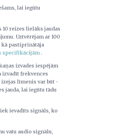
ešams, lai iegūtu
s 10 reizes lielāks jaudas
kaļumu. Uztvērējam ar 100
 kā pastiprinātāja
s specifikācijām
.
skaņas izvades iespējām
 izvadīt frekvences
izejas līmenis var būt -
jauda, ​​lai iegūtu tādu
iek ievadīts signāls, ko
nu vatu audio signālu,