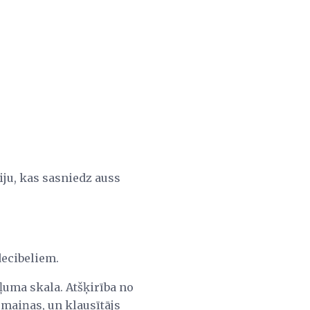
ju, kas sasniedz auss
decibeliem.
ļuma skala. Atšķirība no
rmaiņas, un klausītājs