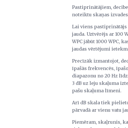
Pastiprinātājiem, decibe
noteiktu skaņas izvades 
Lai viens pastiprinātājs 
jauda. Uztvērējs ar 100 
WPC jābūt 1000 WPC, kas 
jaudas vērtējumi ietekmē
Precīzāk izmantojot, de
īpašās frekvencēs, īpaš
diapazonu no 20 Hz līdz 
3 dB uz leju skaļuma izt
pašu skaļuma līmeni.
Arī dB skala tiek pielie
pārvadā ar vienu vatu ja
Piemēram, skaļrunis, kas