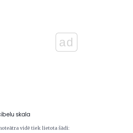
ad
cibelu skala
teātra vidē tiek lietota šādi: