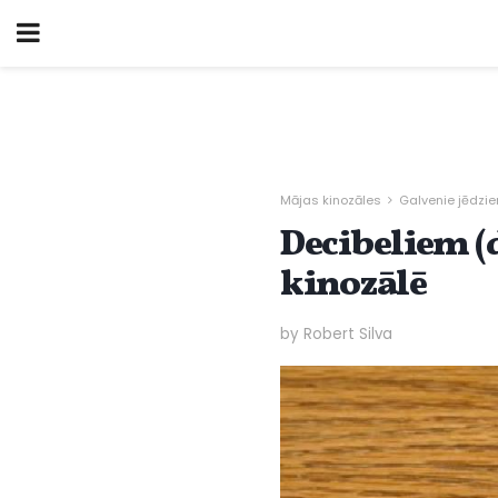
Mājas kinozāles
Galvenie jēdzie
Decibeliem (
kinozālē
by Robert Silva