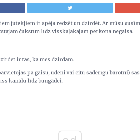
iem jutekļiem ir spēja redzēt un dzirdēt. Ar mūsu ausī
stajām čukstīm līdz visskaļākajam pērkona negaisa.
zirdēt ir tas, kā mēs dzirdam.
 pārvietojas pa gaisu, ūdeni vai citu saderīgu barotni) s
auss kanālu līdz bungādei.