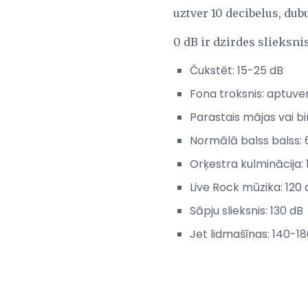
uztver 10 decibelus, dub
0 dB ir dzirdes slieksnis
Čukstēt: 15-25 dB
Fona troksnis: aptuve
Parastais mājas vai bi
Normālā balss balss:
Orķestra kulminācija: 
Live Rock mūzika: 120 
Sāpju slieksnis: 130 dB
Jet lidmašīnas: 140-1