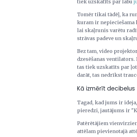
tiek uzskatīts par labu
j
Tomēr tikai tādēļ, ka run
kuram ir nepieciešama li
lai skaļrunis varētu radī
strāvas padeve un skaļr
Bez tam, video projektor
dzesēšanas ventilators.
tas tiek uzskatīts par ļo
darāt, tas nedrīkst trauc
Kā izmērīt decibelus
Tagad, kad jums ir idej
pieredzi, jautājums ir "K
Patērētājiem vienvirzien
attēlam pievienotajā attē