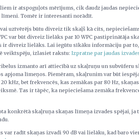
liem ir atspoguļots mērījums, cik daudz jaudas nepieci
līmeni. Tomēr ir interesanti norādīt.
vai uztvērējs būtu divreiz tik skaļš kā cits, nepieciešam
WPC var būt divreiz lielāks par 10 WPC pastiprinātāja s
ir divreiz lielāks. Lai iegūtu sīkāku informāciju par to,
 veiktspēju, izlasiet rakstu:
Izpratne par jaudas izvade
cibelus izmanto arī attiecībā uz skaļruņu un subvūferu 
os apjoma līmeņos. Piemēram, skaļrunim var būt iespēja
20 kHz, bet frekvencēs, kas zemākas par 80 Hz, skaņas 
eiksmē. Tas ir tāpēc, ka nepieciešama zemāka frekvences 
tota konkrētā skaļruņa skaņas līmeņa izvades spējai, ja t
udu.
 var radīt skaņas izvadi 90 dB vai lielāku, kad baro vie