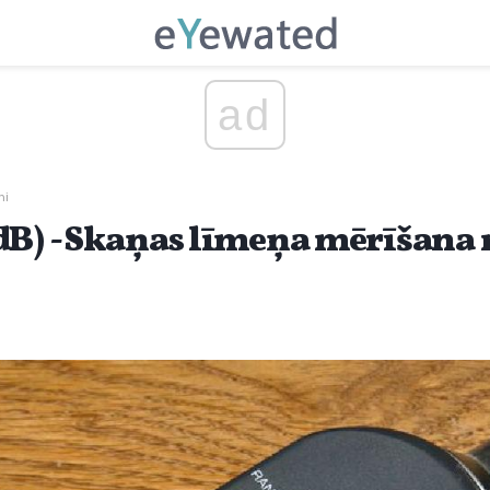
ad
ni
dB) - Skaņas līmeņa mērīšana