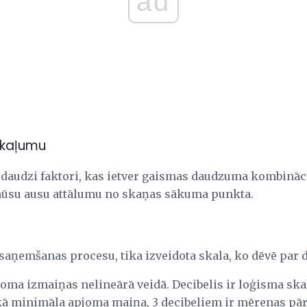
ad
skaļumu
daudzi faktori, kas ietver gaismas daudzuma kombināci
 mūsu ausu attālumu no skaņas sākuma punkta.
 saņemšanas procesu, tika izveidota skala, ko dēvē par 
oma izmaiņas nelineārā veidā. Decibelis ir loģisma ska
a kā minimāla apjoma maiņa, 3 decibeliem ir mērenas pā