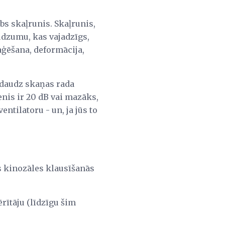
abs skaļrunis. Skaļrunis,
audzumu, kas vajadzīgs,
eaģēšana, deformācija,
k daudz skaņas rada
nis ir 20 dB vai mazāks,
entilatoru - un, ja jūs to
s kinozāles klausīšanās
rītāju (līdzīgu šim