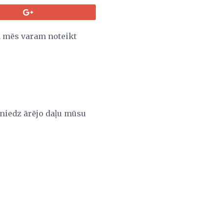
m mēs varam noteikt
asniedz ārējo daļu mūsu