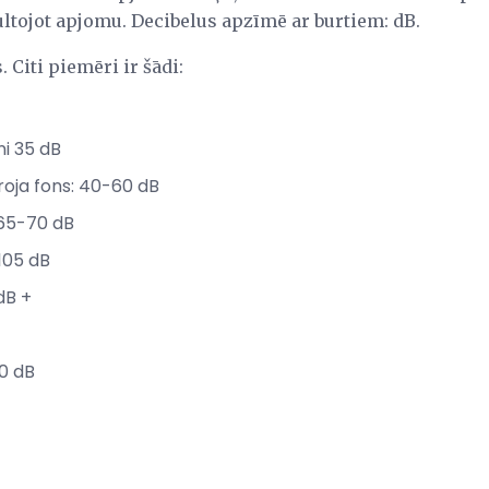
ultojot apjomu. Decibelus apzīmē ar burtiem: dB.
. Citi piemēri ir šādi:
ni 35 dB
roja fons: 40-60 dB
 65-70 dB
105 dB
dB +
80 dB