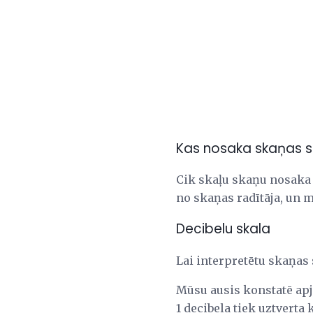
Kas nosaka skaņas 
Cik skaļu skaņu nosaka 
no skaņas radītāja, un
Decibelu skala
Lai interpretētu skaņas
Mūsu ausis konstatē apj
1 decibela tiek uztvert