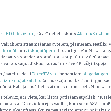
tra HD televizoru
, kā arī neliels skaits
4K un 4K uzlabot
o vairākiem straumēšanas avotiem, piemēram, Netflix, 
ka formātu
un
atskaņotājiem
. Ir svarīgi atzīmēt, ka, lai 
īdz pat 4K standarta standarta 1080p Blu-ray diska paau
s var atskaņot diskus, kuros ir native 4K izšķirtspēja.
/ satelīta daļai
DirecTV var
abonentiem
piegādāt gan i
u, izmantojot satelītu
(ar nosacījumu, ka tiem ir gan sade
plāns). Kabeļa pusē lietas atrodas darbos, bet vēl nekas 
 televīzijā ir vieta, kur lietas patiešām atpaliek. 4K tel
 laukos ar Dienvidkorejas vadību, kam seko ASV. Tomēr v
ektroniskā infrastruktūra nav savietojama ar pašreizēj