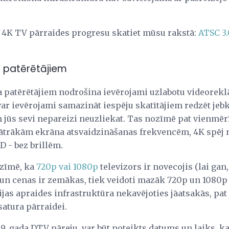
 4K TV pārraides progresu skatiet mūsu rakstā:
ATSC 3.
 patērētājiem
 patērētājiem nodrošina ievērojami uzlabotu videorekl
ar ievērojami samazināt iespēju skatītājiem redzēt je
en jūs sevi nepareizi neuzliekat. Tas nozīmē pat vienmē
 ātrākām ekrāna atsvaidzināšanas frekvencēm, 4K spēj 
D - bez brillēm.
ozīmē, ka
720p vai 1080p
televizors ir novecojis (lai gan
 cenas ir zemākas, tiek veidoti mazāk 720p un 1080p t
jas apraides infrastruktūra nekavējoties jāatsakās, pat 
atura pārraidei.
9. gada DTV pāreju, var būt noteikts datums un laiks, ka