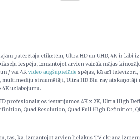
ajām patērētāju etiķetēm, Ultra HD un UHD, 4K ir labi i
ikseļu iespēju, izmantojot arvien vairāk mājas kinozāļu
 un / vai 4K
video augšupielāde
spējas, kā arī televizori,
 multimediju straumētāji, Ultra HD Blu-ray atskaņotāji 
o 4K uzlabojumu.
D profesionālajos iestatījumos 4K x 2K, Ultra High Defi
finition, Quad Resolution, Quad Full High Definition, 
, tas, ka, izmantojot arvien lielākus TV ekrāna izmērus