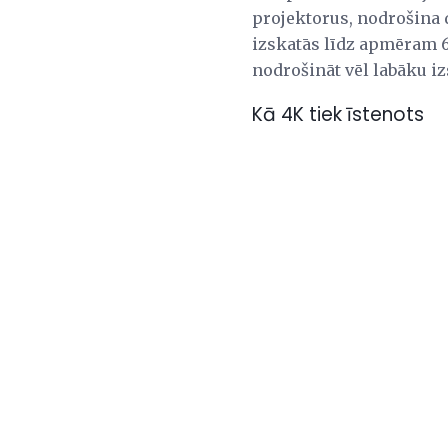
projektorus, nodrošina 
izskatās līdz apmēram 65
nodrošināt vēl labāku iz
Kā 4K tiek īstenots