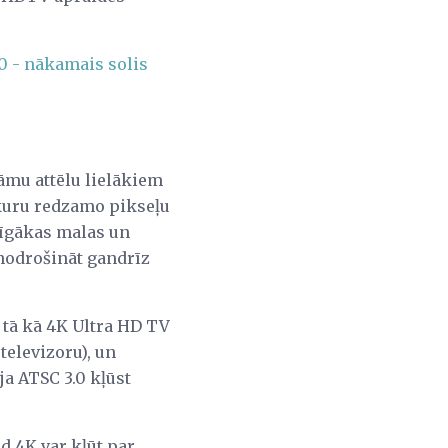
0 - nākamais solis
āmu attēlu lielākiem
bkuru redzamo pikseļu
rīgākas malas un
nodrošināt gandrīz
, tā kā 4K Ultra HD TV
elevizoru), un
ja ATSC 3.0 kļūst
d 4K var kļūt par