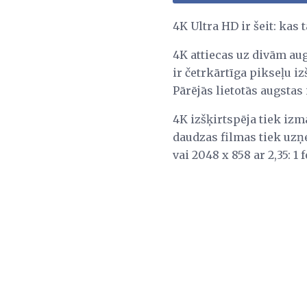
4K Ultra HD ir šeit: kas
4K attiecas uz divām aug
ir četrkārtīga pikseļu iz
Pārējās lietotās augstas 
4K izšķirtspēja tiek izm
daudzas filmas tiek uzņe
vai 2048 x 858 ar 2,35: 1 