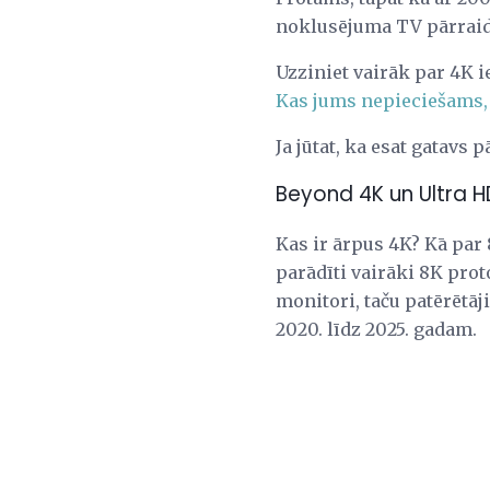
noklusējuma TV pārraide
Uzziniet vairāk par 4K 
Kas jums nepieciešams, 
Ja jūtat, ka esat gatavs 
Beyond 4K un Ultra H
Kas ir ārpus 4K? Kā par
parādīti vairāki 8K prot
monitori, taču patērētā
2020. līdz 2025. gadam.