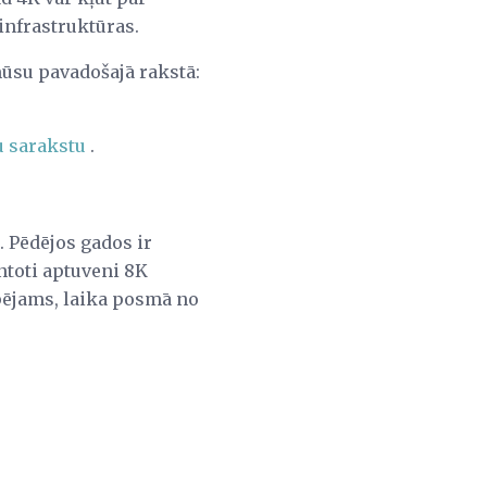
infrastruktūras.
ūsu pavadošajā rakstā:
u sarakstu
.
. Pēdējos gados ir
ntoti aptuveni 8K
spējams, laika posmā no