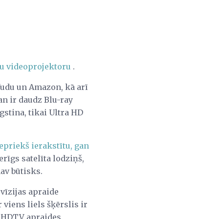
u videoprojektoru
.
Vudu un Amazon, kā arī
gan ir daudz Blu-ray
gstina, tikai Ultra HD
epriekš ierakstītu, gan
rīgs satelīta lodziņš,
nav būtisks.
evīzijas apraide
iens liels šķērslis ir
o HDTV apraides