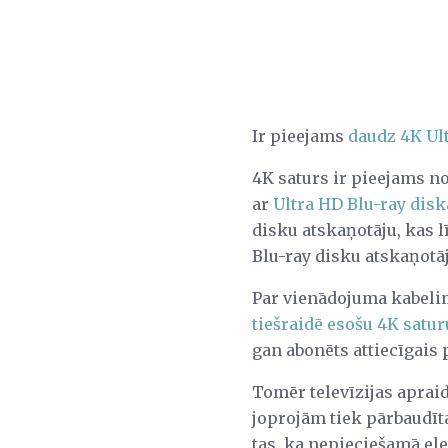
Ir pieejams
daudz 4K Ul
4K saturs ir pieejams n
ar
Ultra HD Blu-ray dis
disku atskaņotāju, kas l
Blu-ray disku atskaņotāj
Par vienādojuma kabelim 
tiešraidē esošu 4K satur
gan abonēts attiecīgais 
Tomēr televīzijas apraide
joprojām tiek pārbaudīta
tas, ka nepieciešamā el