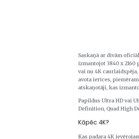
Saskaņā ar divām oficiāl
izmantojot 3840 x 2160 p
vai nu 4K caurlaidspēja,
avota ierīces, piemēram,
atskaņotāji, kas izmant
Papildus Ultra HD vai UH
Definition, Quad High De
Kāpēc 4K?
Kas padara 4K ievērojamu