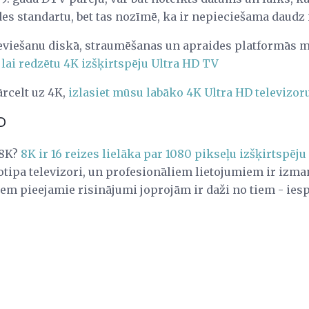
s standartu, bet tas nozīmē, ka ir nepieciešama daudz 
ieviešanu diskā, straumēšanas un apraides platformās m
lai redzētu 4K izšķirtspēju Ultra HD TV
pārcelt uz 4K,
izlasiet mūsu labāko 4K Ultra HD televizor
D
 8K?
8K ir 16 reizes lielāka par 1080 pikseļu izšķirtspēju
otipa televizori, un profesionāliem lietojumiem ir izma
jiem pieejamie risinājumi joprojām ir daži no tiem - ie