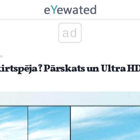
ad
ni
ķirtspēja? Pārskats un Ultra H