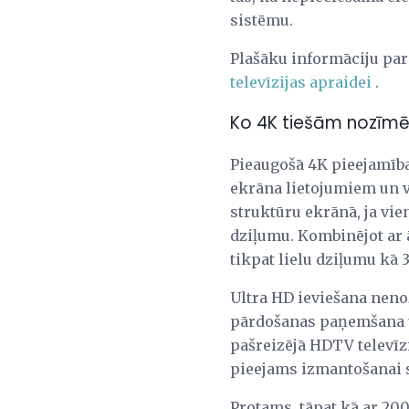
sistēmu.
Plašāku informāciju par
televīzijas apraidei
.
Ko 4K tiešām nozīmē
Pieaugošā 4K pieejamība
ekrāna lietojumiem un v
struktūru ekrānā, ja vi
dziļumu. Kombinējot ar
tikpat lielu dziļumu kā 3
Ultra HD ieviešana nen
pārdošanas paņemšana un
pašreizējā HDTV televīzi
pieejams izmantošanai s
Protams, tāpat kā ar 200