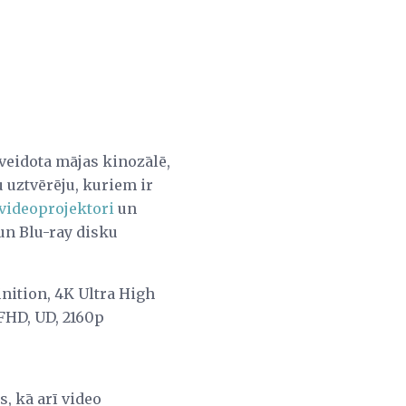
zveidota mājas kinozālē,
 uztvērēju, kuriem ir
videoprojektori
un
un Blu-ray disku
nition, 4K Ultra High
QFHD, UD, 2160p
, kā arī video