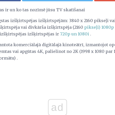
 tas ir un ko tas nozīmē jūsu TV skatīšanai
stas izšķirtspējas izšķirtspējām: 3840 x 2160 pikseļi va
šķirtspēja vai divkārša izšķirtspēja (2160
pikseļi) 1080p 
izšķirtspējas izšķirtspējas ir
720p un 1080i
.
antota komerciālajā digitālajā kinoteātrī, izmantojot op
mtas vai apgūtas 4K, palielinot no 2K (1998 x 1080 par 1
formātu) .
ad