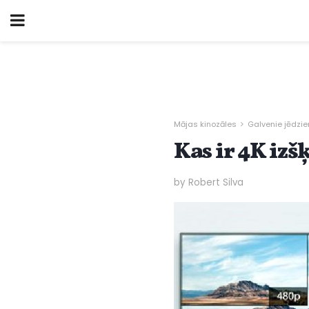
Mājas kinozāles
Galvenie jēdzie
Kas ir 4K izš
by Robert Silva