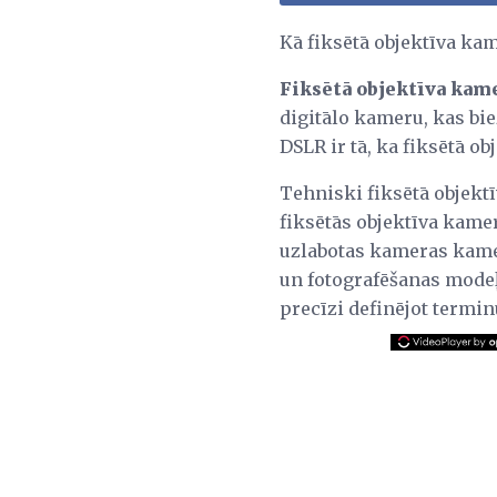
Kā fiksētā objektīva ka
Fiksētā objektīva kam
digitālo kameru, kas bie
DSLR ir tā, ka fiksētā 
Tehniski fiksētā objekt
fiksētās objektīva kame
uzlabotas kameras kame
un fotografēšanas modeļ
precīzi definējot termin