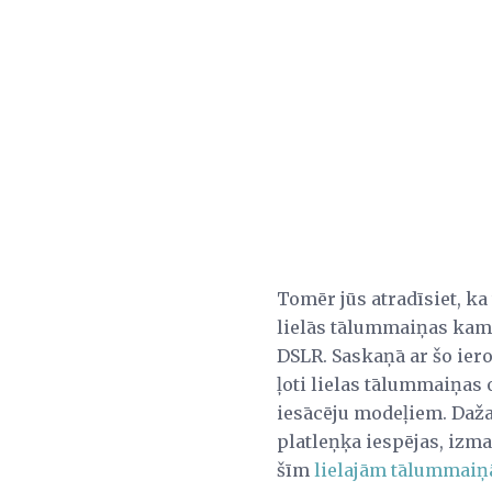
Tomēr jūs atradīsiet, ka
lielās tālummaiņas kame
DSLR. Saskaņā ar šo iero
ļoti lielas tālummaiņas
iesācēju modeļiem. Daža
platleņķa iespējas, izman
šīm
lielajām tālummai