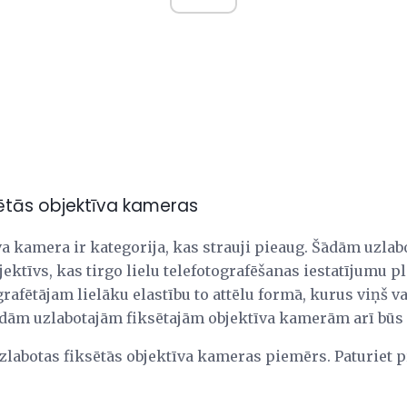
sētās objektīva kameras
īva kamera ir kategorija, kas strauji pieaug. Šādām uzl
ktīvs, kas tirgo lielu telefotografēšanas iestatījumu p
afētājam lielāku elastību to attēlu formā, kurus viņš vai
ādām uzlabotajām fiksētajām objektīva kamerām arī būs l
zlabotas fiksētās objektīva kameras piemērs. Paturiet p