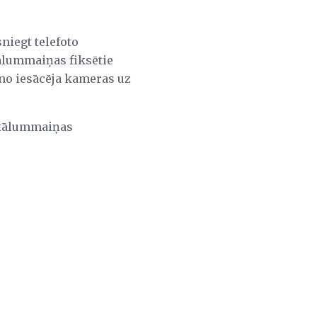
niegt telefoto
 tālummaiņas fiksētie
 no iesācēja kameras uz
 tālummaiņas