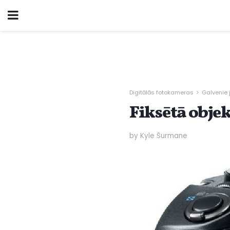
Digitālās fotokameras
Galvenie 
Fiksētā obje
by Kyle Šurmane