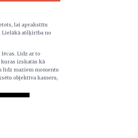
tots, lai aprakstītu
. Lielākā atšķirība no
ēcas. Līdz ar to
 kuras izskatās kā
em līdz maziem momentu
ksētu objektīva kameru,