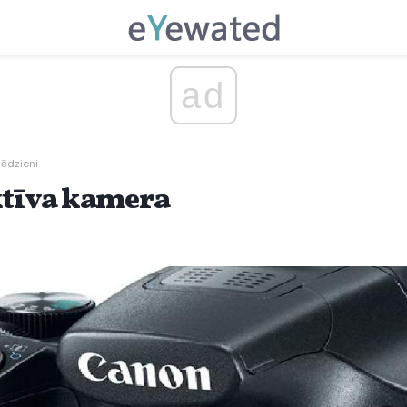
ad
jēdzieni
ktīva kamera