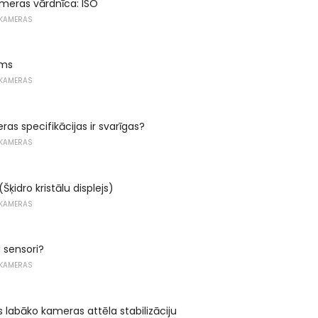
ameras vārdnīca: ISO
OKAMERAS
ums
OKAMERAS
as specifikācijas ir svarīgas?
OKAMERAS
(Šķidro kristālu displejs)
OKAMERAS
a sensori?
OKAMERAS
s labāko kameras attēla stabilizāciju