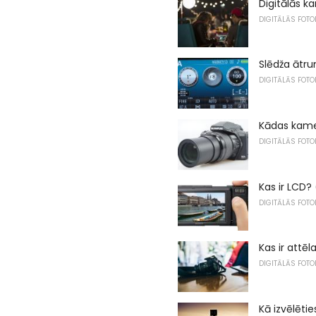
Digitālās k
DIGITĀLĀS FOT
Slēdža ātr
DIGITĀLĀS FOT
Kādas kamer
DIGITĀLĀS FOT
Kas ir LCD? 
DIGITĀLĀS FOT
Kas ir attēl
DIGITĀLĀS FOT
Kā izvēlētie