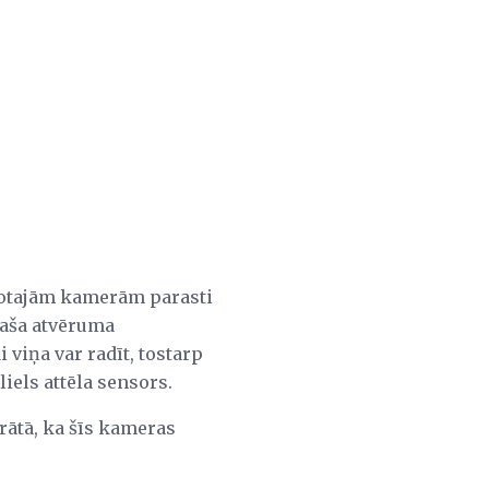
abotajām kamerām parasti
laša atvēruma
 viņa var radīt, tostarp
iels attēla sensors.
rātā, ka šīs kameras