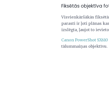
Fiksētās objektīva 
Visvienkāršākās fiksētā
parasti ir ļoti plānas 
izslēgta, ļaujot to ieviet
Canon PowerShot SX610
tālummaiņas objektīvu.