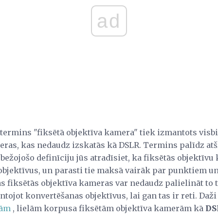
ad
 termins "fiksētā objektīva kamera" tiek izmantots visbi
ras, kas nedaudz izskatās kā DSLR. Termins palīdz at
bežojošo definīciju jūs atradīsiet, ka fiksētās objektīv
 objektīvus, un parasti tie maksā vairāk par punktiem u
s fiksētās objektīva kameras var nedaudz palielināt t
tojot konvertēšanas objektīvus, lai gan tas ir reti. Daži
ņām
, lielām korpusa fiksētām objektīva kamerām kā
DS