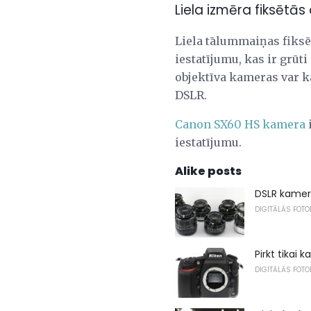
Liela izmēra fiksētā
Liela tālummaiņas fiksēt
iestatījumu, kas ir grūt
objektīva kameras var k
DSLR.
Canon SX60 HS kamera
iestatījumu.
Alike posts
DSLR kamer
DIGITĀLĀS FOT
Pirkt tikai 
DIGITĀLĀS FOT