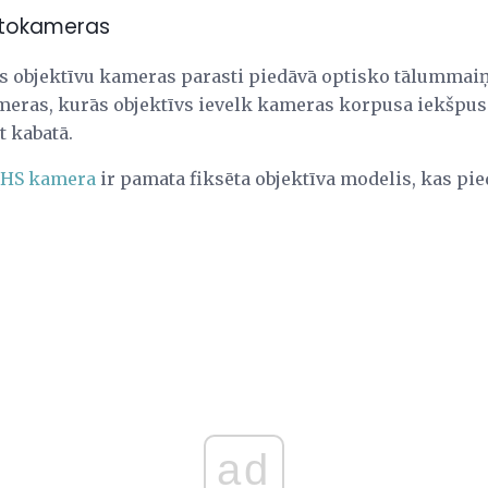
fotokameras
s objektīvu kameras parasti piedāvā optisko tālummaiņa
kameras, kurās objektīvs ievelk kameras korpusa iekšpus
ot kabatā.
 HS kamera
ir pamata fiksēta objektīva modelis, kas pi
ad