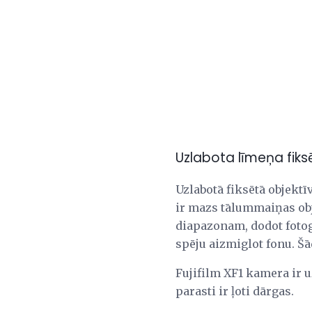
Uzlabota līmeņa fik
Uzlabotā fiksētā objekt
ir mazs tālummaiņas obje
diapazonam, dodot fotogr
spēju aizmiglot fonu. Š
Fujifilm XF1 kamera ir u
parasti ir ļoti dārgas.