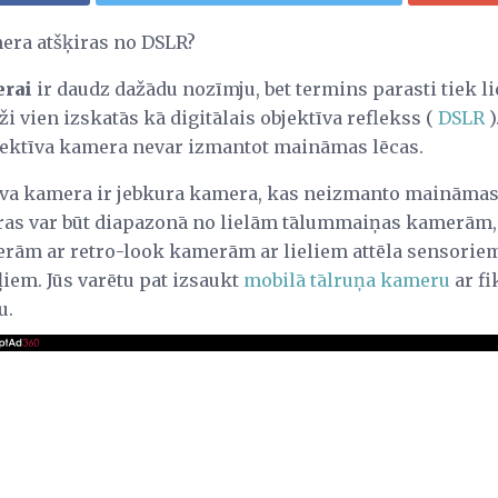
mera atšķiras no DSLR?
erai
ir daudz dažādu nozīmju, bet termins parasti tiek lie
ži vien izskatās kā digitālais objektīva reflekss (
DSLR
)
objektīva kamera nevar izmantot maināmas lēcas.
īva kamera ir jebkura kamera, kas neizmanto maināmas l
ras var būt diapazonā no lielām tālummaiņas kamerām,
rām ar retro-look kamerām ar lieliem attēla sensori
iem. Jūs varētu pat izsaukt
mobilā tālruņa kameru
ar fi
u.