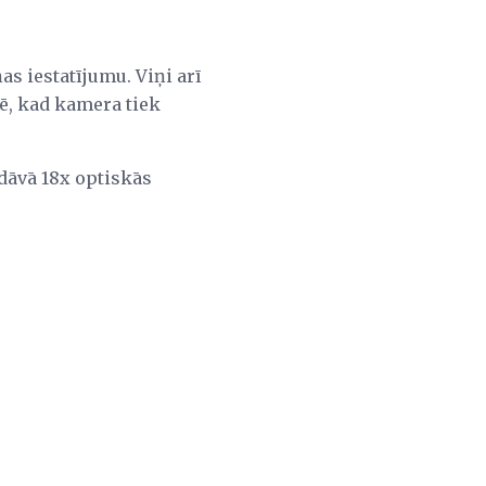
s iestatījumu. Viņi arī
ē, kad kamera tiek
edāvā 18x optiskās