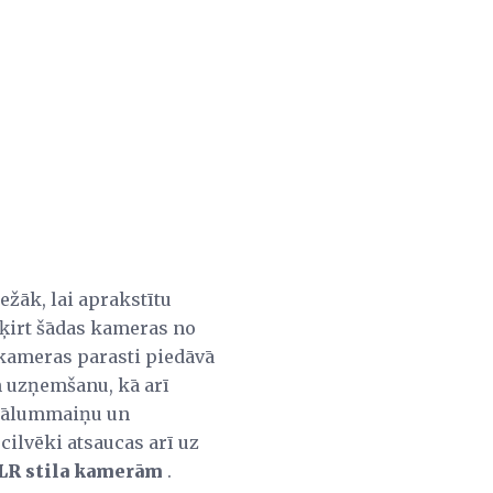
ežāk, lai aprakstītu
šķirt šādas kameras no
u kameras parasti piedāvā
n uzņemšanu, kā arī
o tālummaiņu un
 cilvēki atsaucas arī uz
LR stila kamerām
.