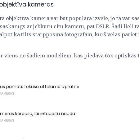
s objektīva kameras
ā objektīva kamera var būt populāra izvēle, jo tā var sas
i saskanīgs ar jebkuru citu kameru, pat DSLR. Šādi lieli
alpot kā tilts starpposma fotogrāfam, kurš vēlas pāriet
ir viens no šādiem modeļiem, kas piedāvā 65x optiskās
as pamati: fokusa attāluma izpratne
OKAMERAS
kameras korpusu, lai ietaupītu naudu
OKAMERAS