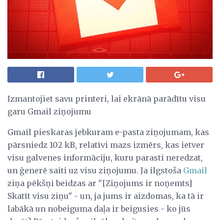
Izmantojiet savu printeri, lai ekrānā parādītu visu
garu Gmail ziņojumu
Gmail pieskaras jebkuram e-pasta ziņojumam, kas
pārsniedz 102 kB, relatīvi mazs izmērs, kas ietver
visu galvenes informāciju, kuru parasti neredzat,
un ģenerē saiti uz visu ziņojumu. Ja ilgstoša
Gmail
ziņa pēkšņi beidzas ar "[Ziņojums ir noņemts]
Skatīt visu ziņu" - un, ja jums ir aizdomas, ka tā ir
labākā un nobeiguma daļa ir beigusies - ko jūs