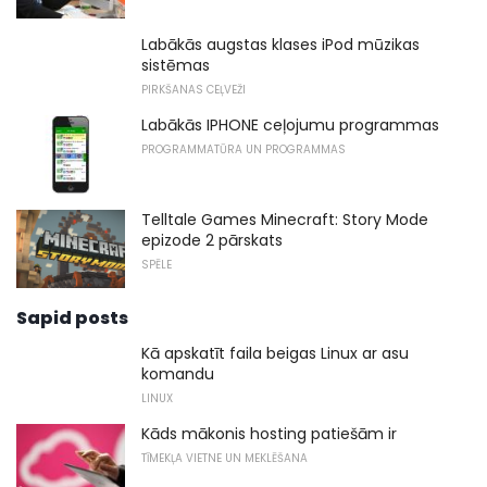
Labākās augstas klases iPod mūzikas
sistēmas
PIRKŠANAS CEĻVEŽI
Labākās IPHONE ceļojumu programmas
PROGRAMMATŪRA UN PROGRAMMAS
Telltale Games Minecraft: Story Mode
epizode 2 pārskats
SPĒLE
Sapid posts
Kā apskatīt faila beigas Linux ar asu
komandu
LINUX
Kāds mākonis hosting patiešām ir
TĪMEKĻA VIETNE UN MEKLĒŠANA