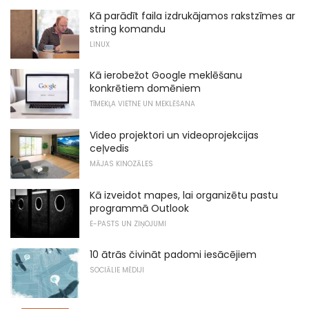
Kā parādīt faila izdrukājamos rakstzīmes ar
string komandu
LINUX
Kā ierobežot Google meklēšanu
konkrētiem domēniem
TĪMEKĻA VIETNE UN MEKLĒŠANA
Video projektori un videoprojekcijas
ceļvedis
MĀJAS KINOZĀLES
Kā izveidot mapes, lai organizētu pastu
programmā Outlook
E-PASTS UN ZIŅOJUMI
10 ātrās čivināt padomi iesācējiem
SOCIĀLIE MĒDIJI