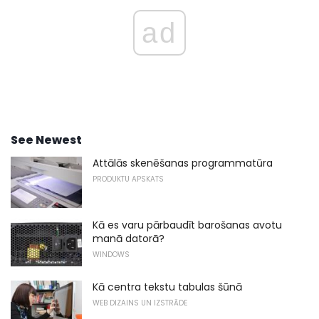
ad
See Newest
Attālās skenēšanas programmatūra
PRODUKTU APSKATS
Kā es varu pārbaudīt barošanas avotu
manā datorā?
WINDOWS
Kā centra tekstu tabulas šūnā
WEB DIZAINS UN IZSTRĀDE