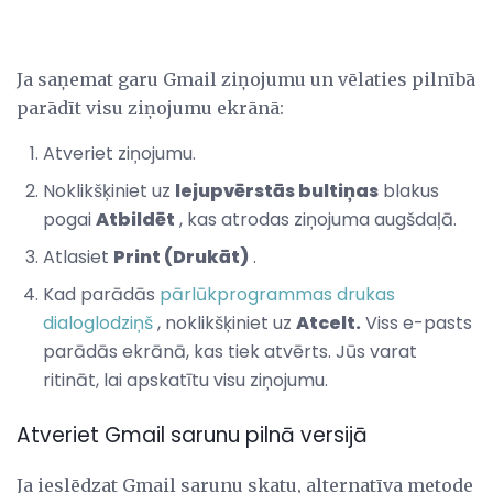
Ja saņemat garu Gmail ziņojumu un vēlaties pilnībā
parādīt visu ziņojumu ekrānā:
Atveriet ziņojumu.
Noklikšķiniet uz
lejupvērstās bultiņas
blakus
pogai
Atbildēt
, kas atrodas ziņojuma augšdaļā.
Atlasiet
Print (Drukāt)
.
Kad parādās
pārlūkprogrammas drukas
dialoglodziņš
, noklikšķiniet uz
Atcelt.
Viss e-pasts
parādās ekrānā, kas tiek atvērts. Jūs varat
ritināt, lai apskatītu visu ziņojumu.
Atveriet Gmail sarunu pilnā versijā
Ja ieslēdzat Gmail sarunu skatu, alternatīva metode