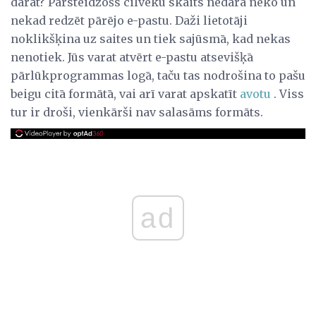
darāt? Pārsteidzošs cilvēku skaits nedara neko un
nekad redzēt pārējo e-pastu. Daži lietotāji
noklikšķina uz saites un tiek sajūsmā, kad nekas
nenotiek. Jūs varat atvērt e-pastu atsevišķā
pārlūkprogrammas logā, taču tas nodrošina to pašu
beigu citā formātā, vai arī varat apskatīt
avotu
. Viss
tur ir droši, vienkārši nav salasāms formāts.
ad