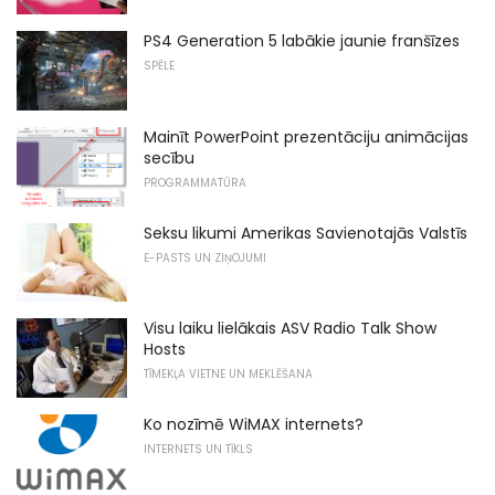
PS4 Generation 5 labākie jaunie franšīzes
SPĒLE
Mainīt PowerPoint prezentāciju animācijas
secību
PROGRAMMATŪRA
Seksu likumi Amerikas Savienotajās Valstīs
E-PASTS UN ZIŅOJUMI
Visu laiku lielākais ASV Radio Talk Show
Hosts
TĪMEKĻA VIETNE UN MEKLĒŠANA
Ko nozīmē WiMAX internets?
INTERNETS UN TĪKLS