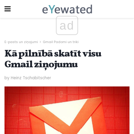
ad
E-pasts un ziņojumi
Gmail Padomi un triki
Kā pilnībā skatīt visu
Gmail ziņojumu
by Heinz Tschabitscher