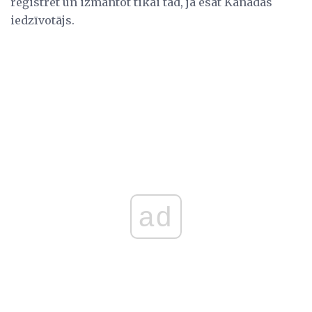
reģistrēt un izmantot tikai tad, ja esat Kanādas
iedzīvotājs.
ad