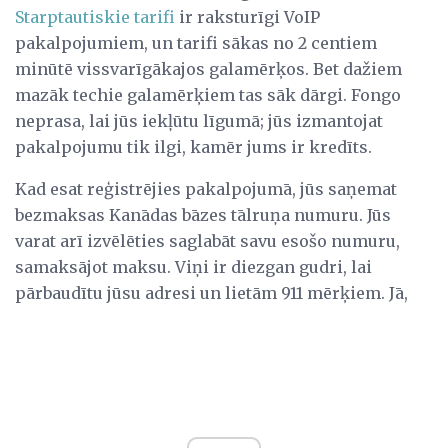
Starptautiskie tarifi
ir raksturīgi VoIP
pakalpojumiem, un tarifi sākas no 2 centiem
minūtē vissvarīgākajos galamērķos. Bet dažiem
mazāk techie galamērķiem tas sāk dārgi. Fongo
neprasa, lai jūs iekļūtu līgumā; jūs izmantojat
pakalpojumu tik ilgi, kamēr jums ir kredīts.
Kad esat reģistrējies pakalpojumā, jūs saņemat
bezmaksas Kanādas bāzes tālruņa numuru. Jūs
varat arī izvēlēties saglabāt savu esošo numuru,
samaksājot maksu. Viņi ir diezgan gudri, lai
pārbaudītu jūsu adresi un lietām 911 mērķiem. Jā,