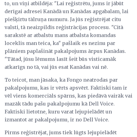
to, un viņi atbildēja: "Lai reģistrētu, jums ir jābūt
derīgai adresei Kanādā un Kanādas apgabalam, lai
piešķirtu tālruņa numuru. Ja jūs reģistrējat citu
valsti, tā neaizpildīs reģistrācijas procesu. "Citā
sarakstē ar atbalstu mans atbalsta komandas
loceklis man teica, ka" pašlaik es nezinu par
plāniem paplašināt pakalpojums ārpus Kanādas.
"Tātad, jūsu lēmums lasīt šeit būs visticamāk
atkarīgs no tā, vai jūs esat Kanādas vai nē.
To teicot, man jāsaka, ka Fongo neatrodas par
pakalpojumu, kas ir vērts apsvērt. Faktiski tam ir
vēl viens komerciāls spārns, kas piedāvā vairāk vai
mazāk tādu pašu pakalpojumu kā Dell Voice.
Faktiski lietotne, kuru varat lejupielādēt un
izmantot ar pakalpojumu, ir no Dell Voice.
Pirms reģistrējat, jums tiek lūgts lejupielādēt