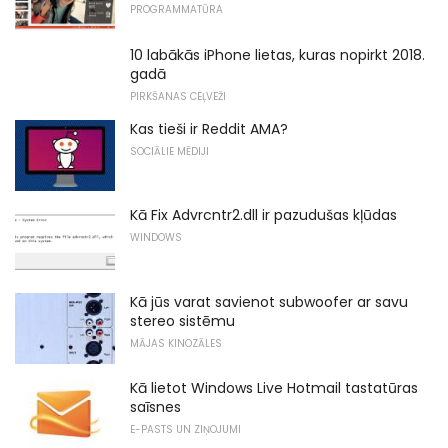
PROGRAMMATŪRA
10 labākās iPhone lietas, kuras nopirkt 2018.
gadā
PIRKŠANAS CEĻVEŽI
Kas tieši ir Reddit AMA?
SOCIĀLIE MĒDIJI
Kā Fix Advrcntr2.dll ir pazudušas kļūdas
WINDOWS
Kā jūs varat savienot subwoofer ar savu
stereo sistēmu
MĀJAS KINOZĀLES
Kā lietot Windows Live Hotmail tastatūras
saīsnes
E-PASTS UN ZIŅOJUMI