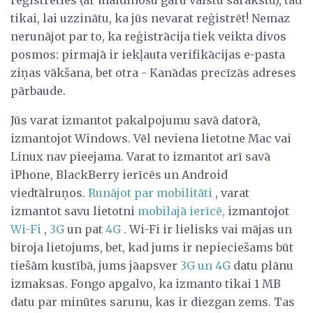
reģistrēties (ar maldinošu garu valstu sarakstu), tad
tikai, lai uzzinātu, ka jūs nevarat reģistrēt! Nemaz
nerunājot par to, ka reģistrācija tiek veikta divos
posmos: pirmajā ir iekļauta verifikācijas e-pasta
ziņas vākšana, bet otra - Kanādas precīzās adreses
pārbaude.
Jūs varat izmantot pakalpojumu savā datorā,
izmantojot Windows. Vēl neviena lietotne Mac vai
Linux nav pieejama. Varat to izmantot arī savā
iPhone, BlackBerry ierīcēs un Android
viedtālruņos.
Runājot par mobilitāti
, varat
izmantot savu lietotni
mobilajā ierīcē,
izmantojot
Wi-Fi
,
3G
un pat
4G
. Wi-Fi ir lielisks vai mājas un
biroja lietojums, bet, kad jums ir nepieciešams būt
tiešām kustībā, jums jāapsver
3G un 4G
datu plānu
izmaksas. Fongo apgalvo, ka izmanto tikai 1 MB
datu par minūtes sarunu, kas ir diezgan zems. Tas