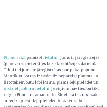
Pirmo reizi
palaižot
lietotni
, jums ir jāreģistrējas
(jo nevarat pieteikties bez akreditācijas datiem).
Tikai tad jums ir jāreģistrējas par pakalpojumu.
Man šķiet, ka tas ir nedaudz nepareizi plānots, jo
lietotājiem būtu labi jāzina, pirms lejupielādēt un
instalēt jebkuru lietotni,
ja viņiem nav tiesību tikt
reģistrētam un izmantot to. Šķiet, ka tas ir slazds -
jums ir spiesti lejupielādēt, instalēt, sākt