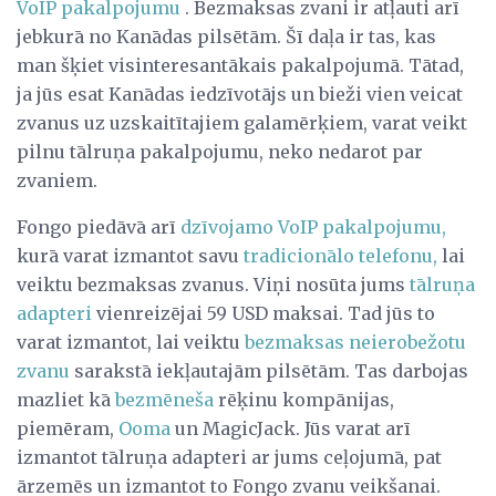
VoIP pakalpojumu
. Bezmaksas zvani ir atļauti arī
jebkurā no Kanādas pilsētām. Šī daļa ir tas, kas
man šķiet visinteresantākais pakalpojumā. Tātad,
ja jūs esat Kanādas iedzīvotājs un bieži vien veicat
zvanus uz uzskaitītajiem galamērķiem, varat veikt
pilnu tālruņa pakalpojumu, neko nedarot par
zvaniem.
Fongo piedāvā arī
dzīvojamo VoIP pakalpojumu,
kurā varat izmantot savu
tradicionālo telefonu,
lai
veiktu bezmaksas zvanus. Viņi nosūta jums
tālruņa
adapteri
vienreizējai 59 USD maksai. Tad jūs to
varat izmantot, lai veiktu
bezmaksas neierobežotu
zvanu
sarakstā iekļautajām pilsētām. Tas darbojas
mazliet kā
bezmēneša
rēķinu kompānijas,
piemēram,
Ooma
un MagicJack. Jūs varat arī
izmantot tālruņa adapteri ar jums ceļojumā, pat
ārzemēs un izmantot to Fongo zvanu veikšanai.