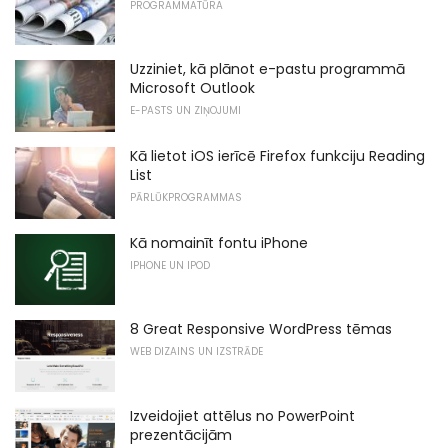
PROGRAMMATŪRA
Uzziniet, kā plānot e-pastu programmā
Microsoft Outlook
E-PASTS UN ZIŅOJUMI
Kā lietot iOS ierīcē Firefox funkciju Reading
List
PĀRLŪKPROGRAMMAS
Kā nomainīt fontu iPhone
IPHONE UN IPOD
8 Great Responsive WordPress tēmas
WEB DIZAINS UN IZSTRĀDE
Izveidojiet attēlus no PowerPoint
prezentācijām