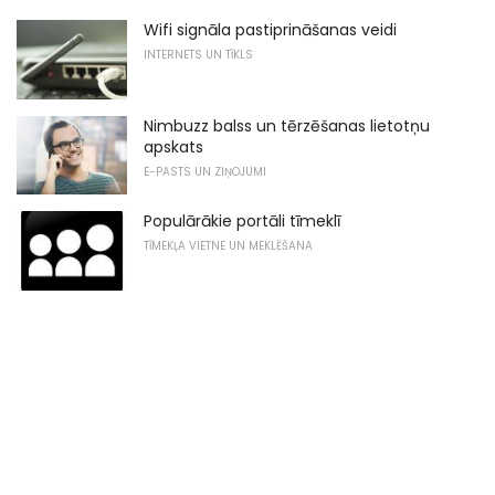
Wifi signāla pastiprināšanas veidi
INTERNETS UN TĪKLS
Nimbuzz balss un tērzēšanas lietotņu
apskats
E-PASTS UN ZIŅOJUMI
Populārākie portāli tīmeklī
TĪMEKĻA VIETNE UN MEKLĒŠANA