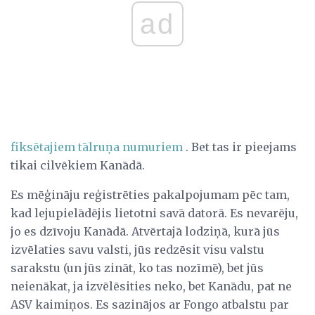
ad
fiksētajiem tālruņa numuriem
. Bet tas ir pieejams
tikai cilvēkiem Kanādā.
Es mēģināju reģistrēties pakalpojumam pēc tam,
kad lejupielādējis lietotni savā datorā. Es nevarēju,
jo es dzīvoju Kanādā. Atvērtajā lodziņā, kurā jūs
izvēlaties savu valsti, jūs redzēsit visu valstu
sarakstu (un jūs zināt, ko tas nozīmē), bet jūs
neienākat, ja izvēlēsities neko, bet Kanādu, pat ne
ASV kaimiņos. Es sazinājos ar Fongo atbalstu par