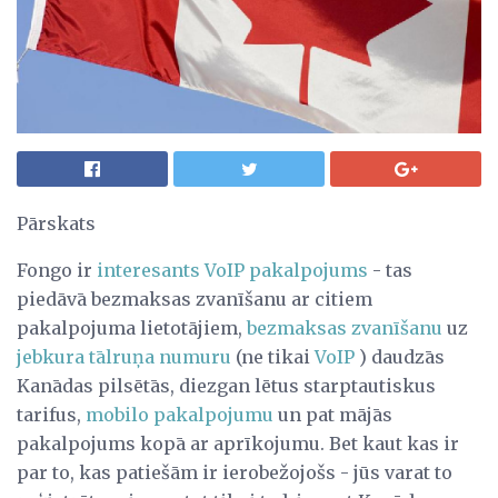
Pārskats
Fongo ir
interesants VoIP pakalpojums
- tas
piedāvā bezmaksas zvanīšanu ar citiem
pakalpojuma lietotājiem,
bezmaksas zvanīšanu
uz
jebkura tālruņa numuru
(ne tikai
VoIP
) daudzās
Kanādas pilsētās, diezgan lētus starptautiskus
tarifus,
mobilo pakalpojumu
un pat mājās
pakalpojums kopā ar aprīkojumu. Bet kaut kas ir
par to, kas patiešām ir ierobežojošs - jūs varat to