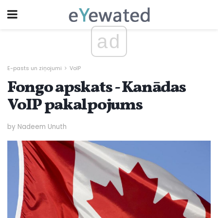
ad
E-pasts un ziņojumi
VoIP
Fongo apskats - Kanādas
VoIP pakalpojums
by Nadeem Unuth