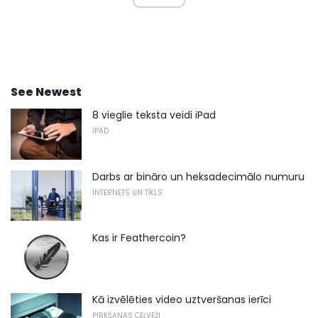
See Newest
8 vieglie teksta veidi iPad
IPAD
Darbs ar bināro un heksadecimālo numuru
INTERNETS UN TĪKLS
Kas ir Feathercoin?
Kā izvēlēties video uztveršanas ierīci
PIRKŠANAS CEĻVEŽI