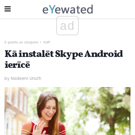
ad
E-pasts un ziņojumi
VoIP
Kā instalēt Skype Android
ierīcē
by Nadeem Unuth