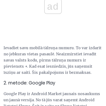
ad
Ievadiet savu mobilā tālruņa numuru. To var izdarīt
no jebkuras vietas pasaulē. Neaizmirstiet ievadīt
savas valsts kodu, pirms tālruņa numurs ir
pievienots +. Kad esat iesniedzis, jūs saņemsit
īsziņu ar saiti. Šis pakalpojums ir bezmaksas.
2. metode: Google Play
Google Play ir Android Market jaunais nosaukums
un jaunā versija. No tā jūs varat saņemt Android
lietotni Skype. Šeit ir saite uz Skype lietotni