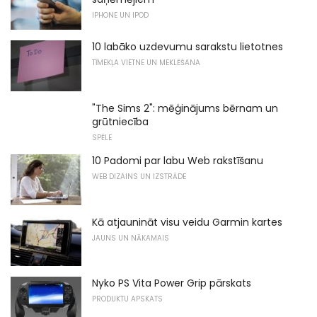
IPHONE UN IPOD
10 labāko uzdevumu sarakstu lietotnes
TĪMEKĻA VIETNE UN MEKLĒŠANA
"The Sims 2": mēģinājums bērnam un
grūtniecība
SPĒLE
10 Padomi par labu Web rakstīšanu
WEB DIZAINS UN IZSTRĀDE
Kā atjaunināt visu veidu Garmin kartes
JAUNS UN NĀKAMAIS
Nyko PS Vita Power Grip pārskats
PRODUKTU APSKATS