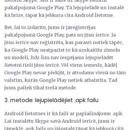
pakalpojumā Google Play. Tā lejupielādē un instalē
kā brīze, tāpat kā jebkura cita Android lietotne.
Bet, lai to izdarītu, jums ir jāreģistrējas
pakalpojumā Google Play, pats un jūsu ierīce. Ja
jūsu ierīce nav reģistrēta, kas parasti notiek tāpēc,
ka Google Play neatpazīst to kā uzskaitītu zīmolu
un modeli, līdz šim nav iespējams lejupielādēt
lietotni tieši jūsu ierīcē. Vēl viens iemesls, kādēļ
Google Play nevar piekļūt, ir atrodams vienā no tām
valstīm, kurās Google Play netiek atbalstīta. Tad
jums paliek tikai trešā metode.
3. metode: lejupielādējiet .apk failu
Android lietotnes ir kā faili ar paplašinājumu .apk.
Lai instalētu Skype savā Android ierīcē, jums ir
jāmeklē .apk fails un jāinstalē tāpat kā jebkurā citā