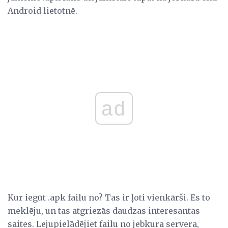
Android lietotnē.
ad
Kur iegūt .apk failu no? Tas ir ļoti vienkārši. Es to
meklēju, un tas atgriezās daudzas interesantas
saites. Lejupielādējiet failu no jebkura servera,