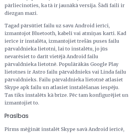
pārliecinoties, ka tā ir jaunākā versija. Šādi faili ir
diezgan mazi.
Tagad pārsūtiet failu uz savu Android ierīci,
izmantojot Bluetooth, kabeli vai atmiņas karti. Kad
ierīce ir instalēta, izmantojiet trešās puses failu
pārvaldnieka lietotni, lai to instalētu, jo jūs
nevarēsiet to darīt vietējā Android failu
pārvaldnieka lietotnē. Populārākās Google Play
lietotnes ir Astro failu pārvaldnieks vai Linda failu
pārvaldnieks. Failu pārvaldnieka lietotnē atlasiet
Skype apk failu un atlasiet instalēšanas iespēju.
Tas tiks instalēts kā brīze. Pēc tam konfigurējiet un
izmantojiet to.
Prasības
Pirms mēģināt instalēt Skype savā Android ierīcē,