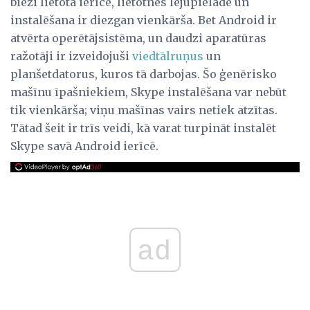
bieži lietotā ierīce, lietotnes lejupielāde un
instalēšana ir diezgan vienkārša. Bet Android ir
atvērta operētājsistēma, un daudzi aparatūras
ražotāji ir izveidojuši
viedtālruņus
un
planšetdatorus, kuros tā darbojas. Šo ģenērisko
mašīnu īpašniekiem, Skype instalēšana var nebūt
tik vienkārša; viņu mašīnas vairs netiek atzītas.
Tātad šeit ir trīs veidi, kā varat turpināt instalēt
Skype savā Android ierīcē.
ad