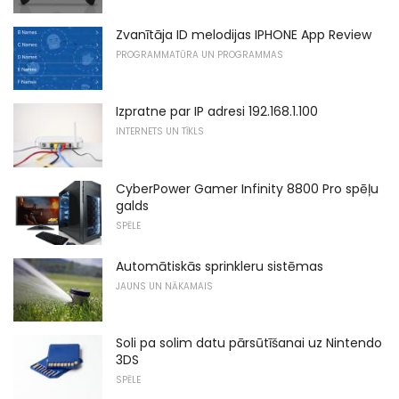
Zvanītāja ID melodijas IPHONE App Review
PROGRAMMATŪRA UN PROGRAMMAS
Izpratne par IP adresi 192.168.1.100
INTERNETS UN TĪKLS
CyberPower Gamer Infinity 8800 Pro spēļu
galds
SPĒLE
Automātiskās sprinkleru sistēmas
JAUNS UN NĀKAMAIS
Soli pa solim datu pārsūtīšanai uz Nintendo
3DS
SPĒLE