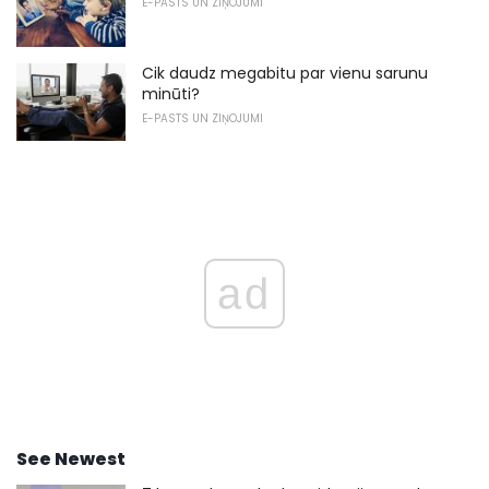
E-PASTS UN ZIŅOJUMI
Cik daudz megabitu par vienu sarunu
minūti?
E-PASTS UN ZIŅOJUMI
ad
See Newest