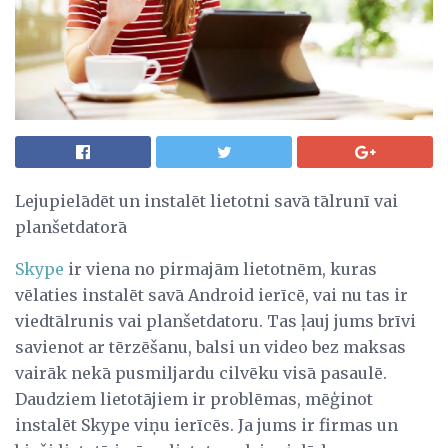
Lejupielādēt un instalēt lietotni savā tālrunī vai
planšetdatorā
Skype
ir viena no pirmajām lietotnēm, kuras
vēlaties instalēt savā Android ierīcē, vai nu tas ir
viedtālrunis vai planšetdatoru. Tas ļauj jums brīvi
savienot ar tērzēšanu, balsi un video bez maksas
vairāk nekā pusmiljardu cilvēku visā pasaulē.
Daudziem lietotājiem ir problēmas, mēģinot
instalēt Skype viņu ierīcēs. Ja jums ir firmas un