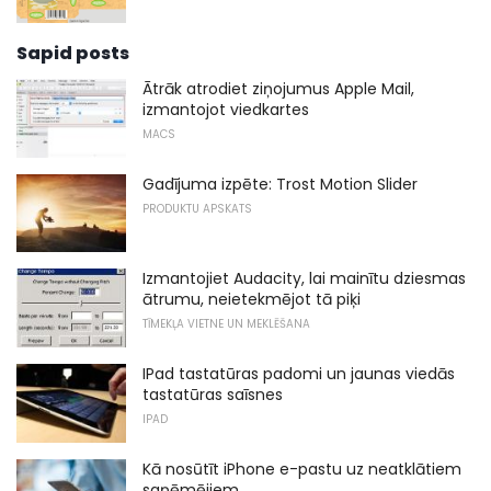
Sapid posts
Ātrāk atrodiet ziņojumus Apple Mail,
izmantojot viedkartes
MACS
Gadījuma izpēte: Trost Motion Slider
PRODUKTU APSKATS
Izmantojiet Audacity, lai mainītu dziesmas
ātrumu, neietekmējot tā piķi
TĪMEKĻA VIETNE UN MEKLĒŠANA
IPad tastatūras padomi un jaunas viedās
tastatūras saīsnes
IPAD
Kā nosūtīt iPhone e-pastu uz neatklātiem
saņēmējiem