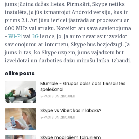
jums jāzina dažas lietas. Pirmkārt, Skype netiks
instalēts, ja jūs izmantojat Android versiju, kas ir
pirms 2.1. Arī jūsu ierīcei jāstrādā ar procesoru ar
600 MHz vai ātrāku. Noteikti arī savā savienojumā
-
Wi-Fi
vai
3G
ierīcē, jo, ja ar to nevarēsit izveidot
savienojumu ar internetu, Skype būs bezjēdzīgi. Ja
jums ir tas, ko Skype uzņem, jums vajadzētu būt
izveidotai un darboties dažu minūšu laikā. Izbaudi.
Alike posts
Mumble - Grupas balss čats tiešsaistes
spēlēšanai
E-PASTS UN ZIŅOJUMI
Skype vs Viber: kas ir labāks?
E-PASTS UN ZIŅOJUMI
Skype mobilajiem tālruņiem