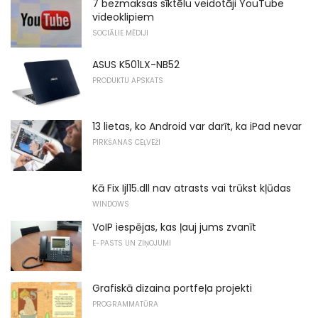
7 bezmaksas sīktēlu veidotāji YouTube
videoklipiem
SOCIĀLIE MĒDIJI
ASUS K501LX-NB52
PRODUKTU APSKATS
13 lietas, ko Android var darīt, ka iPad nevar
PIRKŠANAS CEĻVEŽI
Kā Fix Ijl15.dll nav atrasts vai trūkst kļūdas
WINDOWS
VoIP iespējas, kas ļauj jums zvanīt
E-PASTS UN ZIŅOJUMI
Grafiskā dizaina portfeļa projekti
PROGRAMMATŪRA