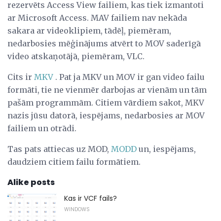
rezervēts Access View failiem, kas tiek izmantoti
ar Microsoft Access. MAV failiem nav nekāda
sakara ar videoklipiem, tādēļ, piemēram,
nedarbosies mēģinājums atvērt to MOV saderīgā
video atskaņotājā, piemēram, VLC.
Cits ir
MKV
. Pat ja MKV un MOV ir gan video failu
formāti, tie ne vienmēr darbojas ar vienām un tām
pašām programmām. Citiem vārdiem sakot, MKV
nazis jūsu datorā, iespējams, nedarbosies ar MOV
failiem un otrādi.
Tas pats attiecas uz MOD,
MODD
un, iespējams,
daudziem citiem failu formātiem.
Alike posts
Kas ir VCF fails?
WINDOWS