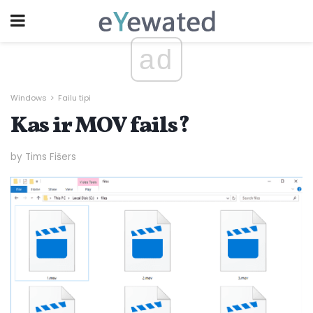
ad
Windows
Failu tipi
Kas ir MOV fails?
by Tims Fišers