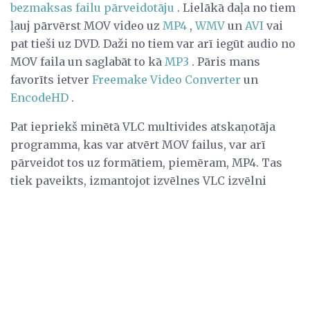
bezmaksas failu pārveidotāju
. Lielākā daļa no tiem
ļauj pārvērst MOV video uz
MP4
,
WMV
un
AVI
vai
pat tieši uz DVD. Daži no tiem var arī iegūt audio no
MOV faila un saglabāt to kā
MP3
. Pāris mans
favorīts ietver
Freemake Video Converter
un
EncodeHD
.
Pat iepriekš minētā VLC multivides atskaņotāja
programma, kas var atvērt MOV failus, var arī
pārveidot tos uz formātiem, piemēram, MP4. Tas
tiek paveikts, izmantojot izvēlnes VLC izvēlni