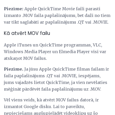
Piezīme:
Apple QuickTime Movie faili parasti
izmanto .MOV faila paplašinājumu, bet daži no tiem
var tikt saglabāti ar paplašinājumu .QT vai .MOVIE.
Kā atvērt MOV failu
Apple iTunes un QuickTime programmas, VLC,
Windows Media Player un Elmedia Player visi var
atskaņot MOV failus.
Piezīme.
Ja jūsu Apple QuickTime filmas failam ir
faila paplašinājums .QT vai .MOVIE, iespējams,
jums vajadzēs lietot QuickTime, ja vien nevēlaties
mēģināt pārdēvēt faila paplašinājumu uz .MOV.
Vēl viens veids, kā atvērt MOV failus datorā, ir
izmantot Google disku. Lai to paveiktu,
nepieciešams augšupielādēt videoklipu uz šo