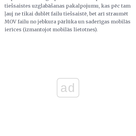
tiešsaistes uzglabāšanas pakalpojumu, kas pēc tam
ļauj ne tikai dublēt failu tiešsaistē, bet arī straumēt
MOV failu no jebkura pārlūka un saderīgas mobilās
ierīces (izmantojot mobilās lietotnes).
ad