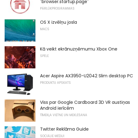
"browser.startup.page"
PĀRLŪKPROGRAMMAS
OS X izvēlņu josla
MACS
Kā veikt ekrānuzņēmumu Xbox One
SPĒLE
Acer Aspire AX3950-U2042 Slim desktop PC
PRODUKTU APSKATS
Viss par Google Cardboard 3D VR austiņas
Android ierīcēm
TĪMEKĻA VIETNE UN MEKLĒŠANA
Twitter Reklāma Guide
SOCIĀLIE MĒDIJI