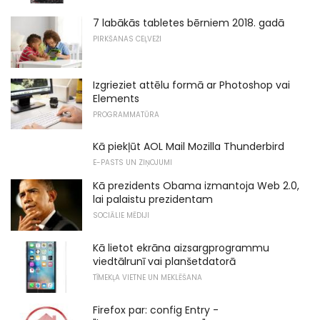
7 labākās tabletes bērniem 2018. gadā
PIRKŠANAS CEĻVEŽI
Izgrieziet attēlu formā ar Photoshop vai
Elements
PROGRAMMATŪRA
Kā piekļūt AOL Mail Mozilla Thunderbird
E-PASTS UN ZIŅOJUMI
Kā prezidents Obama izmantoja Web 2.0,
lai palaistu prezidentam
SOCIĀLIE MĒDIJI
Kā lietot ekrāna aizsargprogrammu
viedtālrunī vai planšetdatorā
TĪMEKĻA VIETNE UN MEKLĒŠANA
Firefox par: config Entry -