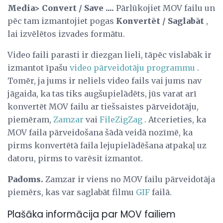
Media> Convert / Save ....
Pārlūkojiet MOV failu un
pēc tam izmantojiet pogas
Konvertēt / Saglabāt
,
lai izvēlētos izvades formātu.
Video faili parasti ir diezgan lieli, tāpēc vislabāk ir
izmantot īpašu
video pārveidotāju programmu
.
Tomēr, ja jums ir neliels video fails vai jums nav
jāgaida, ka tas tiks augšupielādēts, jūs varat arī
konvertēt MOV failu ar tiešsaistes pārveidotāju,
piemēram,
Zamzar
vai
FileZigZag
. Atcerieties, ka
MOV faila pārveidošana šādā veidā nozīmē, ka
pirms konvertētā faila lejupielādēšana atpakaļ uz
datoru, pirms to varēsit izmantot.
Padoms.
Zamzar ir viens no MOV failu pārveidotāja
piemērs, kas var saglabāt filmu
GIF
failā.
Plašāka informācija par MOV failiem