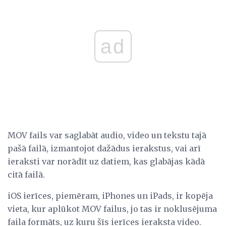
ad
MOV fails var saglabāt audio, video un tekstu tajā
pašā failā, izmantojot dažādus ierakstus, vai arī
ieraksti var norādīt uz datiem, kas glabājas kādā
citā failā.
iOS ierīces, piemēram, iPhones un iPads, ir kopēja
vieta, kur aplūkot MOV failus, jo tas ir noklusējuma
faila formāts, uz kuru šīs ierīces ieraksta video.