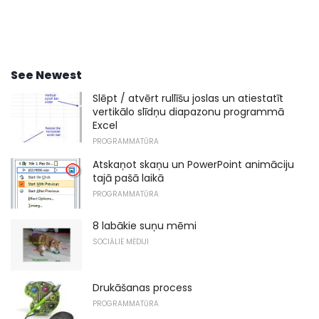
See Newest
Slēpt / atvērt rullīšu joslas un atiestatīt
vertikālo slīdņu diapazonu programmā
Excel
PROGRAMMATŪRA
Atskaņot skaņu un PowerPoint animāciju
tajā pašā laikā
PROGRAMMATŪRA
8 labākie suņu mēmi
SOCIĀLIE MĒDIJI
Drukāšanas process
PROGRAMMATŪRA