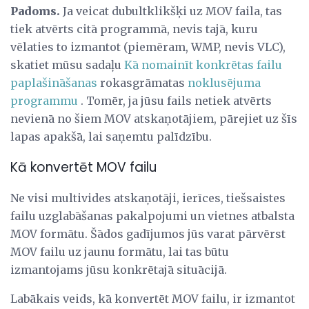
Padoms.
Ja veicat dubultklikšķi uz MOV faila, tas
tiek atvērts citā programmā, nevis tajā, kuru
vēlaties to izmantot (piemēram, WMP, nevis VLC),
skatiet mūsu sadaļu
Kā nomainīt konkrētas failu
paplašināšanas
rokasgrāmatas
noklusējuma
programmu
. Tomēr, ja jūsu fails netiek atvērts
nevienā no šiem MOV atskaņotājiem, pārejiet uz šīs
lapas apakšā, lai saņemtu palīdzību.
Kā konvertēt MOV failu
Ne visi multivides atskaņotāji, ierīces, tiešsaistes
failu uzglabāšanas pakalpojumi un vietnes atbalsta
MOV formātu. Šādos gadījumos jūs varat pārvērst
MOV failu uz jaunu formātu, lai tas būtu
izmantojams jūsu konkrētajā situācijā.
Labākais veids, kā konvertēt MOV failu, ir izmantot