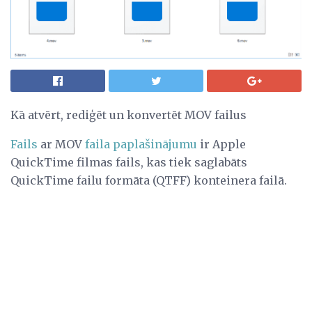
Kā atvērt, rediģēt un konvertēt MOV failus
Fails
ar MOV
faila paplašinājumu
ir Apple
QuickTime filmas fails, kas tiek saglabāts
QuickTime failu formāta (QTFF) konteinera failā.