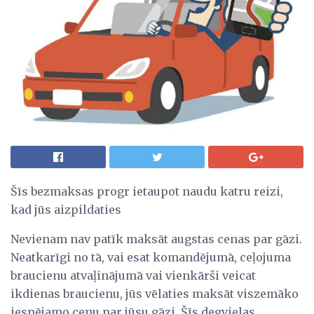
Šīs bezmaksas progr ietaupot naudu katru reizi,
kad jūs aizpildaties
Nevienam nav patīk maksāt augstas cenas par gāzi.
Neatkarīgi no tā, vai esat komandējumā, ceļojuma
braucienu atvaļinājumā vai vienkārši veicat
ikdienas braucienu, jūs vēlaties maksāt viszemāko
iespējamo cenu par jūsu gāzi. Šīs degvielas