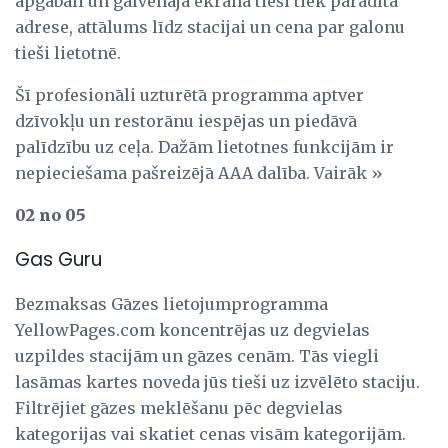
apgabali un galvenajā ekrānā tieši tiek parādīta
adrese, attālums līdz stacijai un cena par galonu
tieši lietotnē.
Šī profesionāli uzturētā programma aptver
dzīvokļu un restorānu iespējas un piedāvā
palīdzību uz ceļa. Dažām lietotnes funkcijām ir
nepieciešama pašreizējā AAA dalība. Vairāk »
02 no 05
Gas Guru
Bezmaksas Gāzes lietojumprogramma
YellowPages.com koncentrējas uz degvielas
uzpildes stacijām un gāzes cenām. Tās viegli
lasāmas kartes noveda jūs tieši uz izvēlēto staciju.
Filtrējiet gāzes meklēšanu pēc degvielas
kategorijas vai skatiet cenas visām kategorijām.