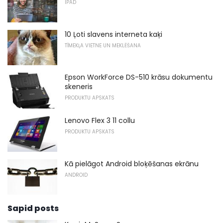
IPAD
10 Ļoti slavens interneta kaķi
TĪMEKĻA VIETNE UN MEKLĒŠANA
Epson WorkForce DS-510 krāsu dokumentu
skeneris
PRODUKTU APSKATS
Lenovo Flex 3 11 collu
PRODUKTU APSKATS
Kā pielāgot Android bloķēšanas ekrānu
ANDROID
Sapid posts