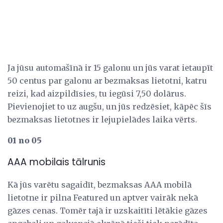
Ja jūsu automašīnā ir 15 galonu un jūs varat ietaupīt
50 centus par galonu ar bezmaksas lietotni, katru
reizi, kad aizpildīsies, tu iegūsi 7,50 dolārus.
Pievienojiet to uz augšu, un jūs redzēsiet, kāpēc šīs
bezmaksas lietotnes ir lejupielādes laika vērts.
01 no 05
AAA mobilais tālrunis
Kā jūs varētu sagaidīt, bezmaksas AAA mobilā
lietotne ir pilna Featured un aptver vairāk nekā
gāzes cenas. Tomēr tajā ir uzskaitīti lētākie gāzes