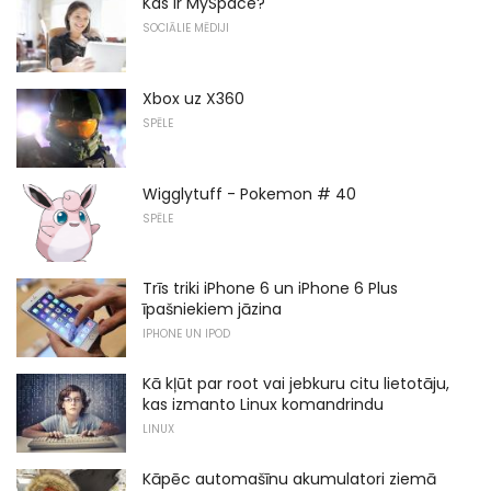
Kas ir MySpace?
SOCIĀLIE MĒDIJI
Xbox uz X360
SPĒLE
Wigglytuff - Pokemon # 40
SPĒLE
Trīs triki iPhone 6 un iPhone 6 Plus
īpašniekiem jāzina
IPHONE UN IPOD
Kā kļūt par root vai jebkuru citu lietotāju,
kas izmanto Linux komandrindu
LINUX
Kāpēc automašīnu akumulatori ziemā