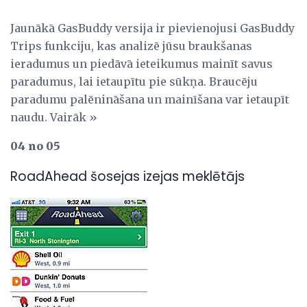
Jaunākā GasBuddy versija ir pievienojusi GasBuddy
Trips funkciju, kas analizē jūsu braukšanas
ieradumus un piedāvā ieteikumus mainīt savus
paradumus, lai ietaupītu pie sūkņa. Braucēju
paradumu palēnināšana un mainīšana var ietaupīt
naudu. Vairāk »
04 no 05
RoadAhead šosejas izejas meklētājs