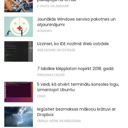
E-PASTS UN ZIŅOJUMI
Jaunākās Windows servisa pakotnes un
atjauninājumi
WINDOWS
Uzziniet, ko IDE nozīmē Web izstrāde
WEB DIZAINS UN IZSTRĀDE
7 labākie klēpjdatori nopirkt 2018. gadā
PIRKŠANAS CEĻVEŽI
5 veidi, kā atvērt terminālu konsoles logu,
izmantojot Ubuntu
LINUX
Iegūstiet bezmaksas mākoņu krātuvi ar
Dropbox
TĪMEKĻA VIETNE UN MEKLĒŠANA