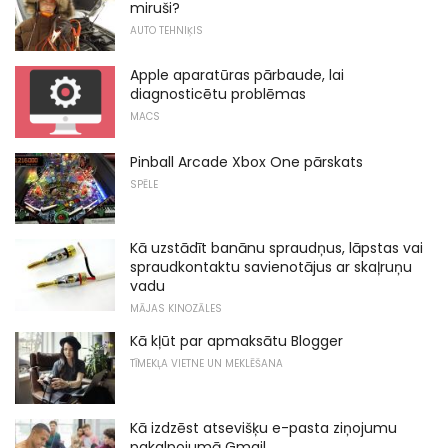
miruši?
AUTO TEHNIĶIS
Apple aparatūras pārbaude, lai
diagnosticētu problēmas
MACS
Pinball Arcade Xbox One pārskats
SPĒLE
Kā uzstādīt banānu spraudņus, lāpstas vai
spraudkontaktu savienotājus ar skaļruņu
vadu
MĀJAS KINOZĀLES
Kā kļūt par apmaksātu Blogger
TĪMEKĻA VIETNE UN MEKLĒŠANA
Kā izdzēst atsevišķu e-pasta ziņojumu
pakalpojumā Gmail