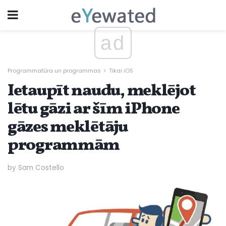
ad
Programmatūra un programmas
Tikai iOS
Ietaupīt naudu, meklējot
lētu gāzi ar šīm iPhone
gāzes meklētāju
programmām
by Sam Costello