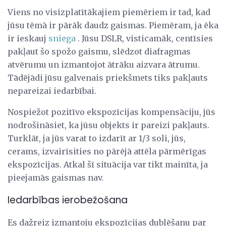
Viens no visizplatītākajiem piemēriem ir tad, kad
jūsu tēmā ir pārāk daudz gaismas. Piemēram, ja ēka
ir ieskauj
sniega
. Jūsu DSLR, visticamāk, centīsies
pakļaut šo spožo gaismu, slēdzot diafragmas
atvērumu un izmantojot ātrāku aizvara ātrumu.
Tādējādi jūsu galvenais priekšmets tiks pakļauts
nepareizai iedarbībai.
Nospiežot pozitīvo ekspozīcijas kompensāciju, jūs
nodrošināsiet, ka jūsu objekts ir pareizi pakļauts.
Turklāt, ja jūs varat to izdarīt ar 1/3 soli, jūs,
cerams, izvairīsities no pārējā attēla pārmērīgas
ekspozīcijas. Atkal šī situācija var tikt mainīta, ja
pieejamās gaismas nav.
Iedarbības ierobežošana
Es dažreiz izmantoju ekspozīcijas dublēšanu par