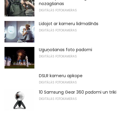
nozagšanas
DIGITĀLĀS FOTOKAMERAS
Lidojot ar kameru lidmašīnās
DIGITĀLĀS FOTOKAMERAS
Uguņošanas foto padomi
DIGITĀLĀS FOTOKAMERAS
DSLR kameru apkope
DIGITĀLĀS FOTOKAMERAS
10 Samsung Gear 360 padomi un triki
DIGITĀLĀS FOTOKAMERAS