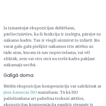
Ja izmantojat ekspozīcijas dublēšanu,
pārliecinieties, ka šī funkcija ir izslēgta, pārejot uz
nākamo kadru. Tas ir viegli aizmirst to izdarīt. Jūs
varat galu galā piešķirt nākamos trīs attēlus uz
tādu ainu, kuram tā nav nepieciešama, vai vēl
sliktāk, zem vai virs otrā un trešā kadra pakļaut
nākamajā secībā.
Galīgā doma
Būtībā ekspozīcijas kompensāciju var salīdzināt ar
jūsu kameras ISO
mainīšanu. Tā kā ISO
palielināšana arī palielina troksni attēlos,
ekspozīcijas kompensācija gandrīz vienmēr ir