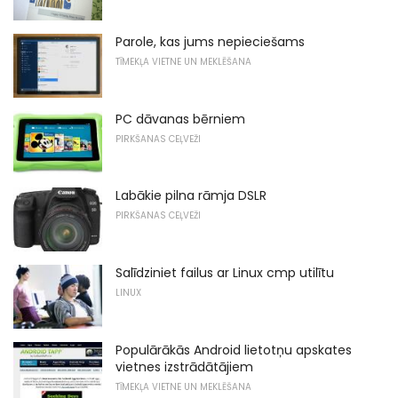
Parole, kas jums nepieciešams
TĪMEKĻA VIETNE UN MEKLĒŠANA
PC dāvanas bērniem
PIRKŠANAS CEĻVEŽI
Labākie pilna rāmja DSLR
PIRKŠANAS CEĻVEŽI
Salīdziniet failus ar Linux cmp utilītu
LINUX
Populārākās Android lietotņu apskates
vietnes izstrādātājiem
TĪMEKĻA VIETNE UN MEKLĒŠANA