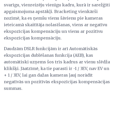
svarīgu, vienreizēju vienīgu kadru, kurā ir sarežģīti
apgaismojuma apstākļi. Bracketing vienkārši
nozīmē, ka es ņemšu vienu šāvienu pie kameras
ieteicamā skaitītāja nolasīšanas, viens ar negatīvu
ekspozīcijas kompensāciju un vienu ar pozitīvu
ekspozīcijas kompensāciju.
Daudzām DSLR funkcijām ir arī Automātiskās
ekspozīcijas dublēšanas funkcija (AEB), kas
automātiski uzņems šos trīs kadrus ar vienu slēdža
klikšķi. Jāatzīmē, ka tie parasti ir -1 / 3EV, nav EV un
+ 1 / 3EV, lai gan dažas kameras ļauj norādīt
negatīvās un pozitīvās ekspozīcijas kompensācijas
summas.