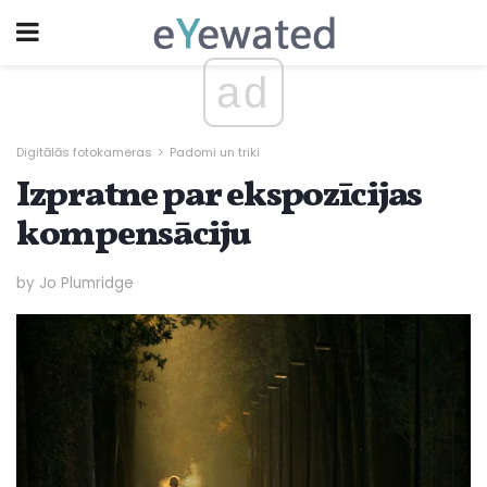
ad
Digitālās fotokameras
Padomi un triki
Izpratne par ekspozīcijas
kompensāciju
by Jo Plumridge