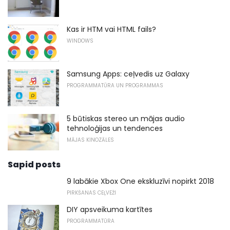
Kas ir HTM vai HTML fails?
WINDOWS
Samsung Apps: ceļvedis uz Galaxy
PROGRAMMATŪRA UN PROGRAMMAS
5 būtiskas stereo un mājas audio
tehnoloģijas un tendences
MĀJAS KINOZĀLES
Sapid posts
9 labākie Xbox One ekskluzīvi nopirkt 2018
PIRKŠANAS CEĻVEŽI
DIY apsveikuma kartītes
PROGRAMMATŪRA