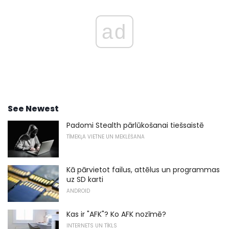
ad
See Newest
Padomi Stealth pārlūkošanai tiešsaistē
TĪMEKĻA VIETNE UN MEKLĒŠANA
Kā pārvietot failus, attēlus un programmas
uz SD karti
ANDROID
Kas ir "AFK"? Ko AFK nozīmē?
INTERNETS UN TĪKLS