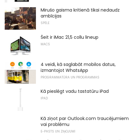
Mirušo gaisma kritienā tikai nedaudz
ambīcijas
SPĒLE
Šeit ir iMac 21,5 collu lineup
MACS
4 veidi, kā saglabāt mobilos datus,
izmantojot WhatsApp
PROGRAMMATŪRA UN PROGRAMMAS
Kā pieslēgt vadu tastatūru iPad
IPAD
Kā ziņot par Outlook.com traucējumiem
vai problēmu
E-PASTS UN ZIŅOJUMI