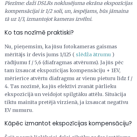
Piezīme: daži DSLRs noklusējuma ekrāna ekspozīcijas
kompensācijai ir 1/2 soli, un, iespējams, būs jāmaina
tā uz 1/3, izmantojot kameras izvēlni.
Ko tas nozīmē praktiski?
Nu, pieņemsim, ka jūsu fotokameras gaismas
mērītājs ir devis jums 1/125 (
slēdža ātrumu
)
rādījumu f / 5,6 (diafragmas atvērums). Ja jūs pēc
tam izsaucat ekspozīcijas kompensāciju + 1EV,
mērierīce atvērtu diafragmu ar vienu pieturu līdz f /
4. Tas nozīmē, ka jūs efektīvi zvanāt pārlieku
ekspozīcijā un veidojot spilgtāku attēlu. Situācija
tiktu mainīta pretējā virzienā, ja izsaucat negatīvu
EV numuru.
Kāpēc izmantot ekspozīcijas kompensāciju?