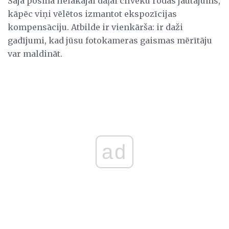
Šajā posmā lielākajai daļai cilvēku rodas jautājums,
kāpēc viņi vēlētos izmantot ekspozīcijas
kompensāciju. Atbilde ir vienkārša: ir daži
gadījumi, kad jūsu fotokameras gaismas mērītāju
var maldināt.
ad