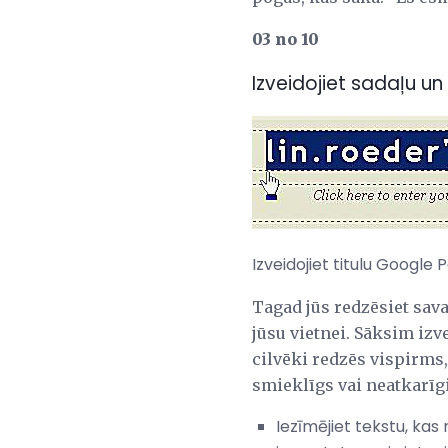
03 no 10
Izveidojiet sadaļu un
Izveidojiet titulu Google
Tagad jūs redzēsiet sav
jūsu vietnei. Sāksim iz
cilvēki redzēs vispirms,
smieklīgs vai neatkarīgi
Iezīmējiet tekstu, kas