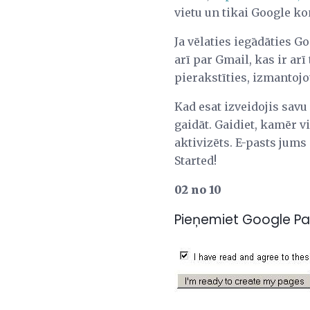
vietu un tikai Google ko
Ja vēlaties iegādāties G
arī par Gmail, kas ir ar
pierakstīties, izmantojo
Kad esat izveidojis savu
gaidāt. Gaidiet, kamēr v
aktivizēts. E-pasts jums
Started!
02 no 10
Pieņemiet Google P