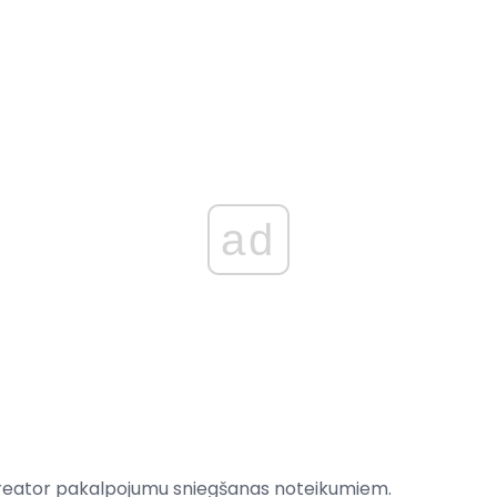
ad
Creator pakalpojumu sniegšanas noteikumiem.