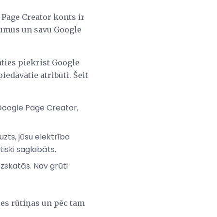
 Page Creator konts ir
ījumus un savu Google
aties piekrist Google
edāvātie atribūti. Šeit
t Google Page Creator,
uzts, jūsu elektrība
tiski saglabāts.
 izskatās. Nav grūti
ēles rūtiņas un pēc tam