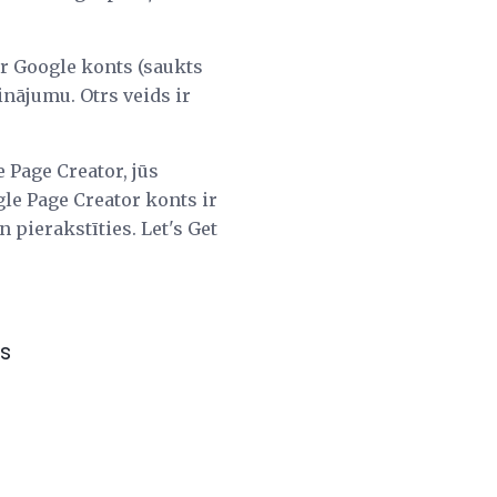
 ir Google konts (saukts
inājumu. Otrs veids ir
e Page Creator, jūs
gle Page Creator konts ir
 pierakstīties. Let's Get
s