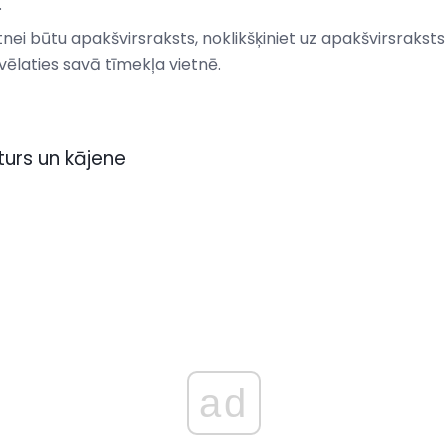
.
ietnei būtu apakšvirsraksts, noklikšķiniet uz apakšvirsraksts
vēlaties savā tīmekļa vietnē.
urs un kājene
ad