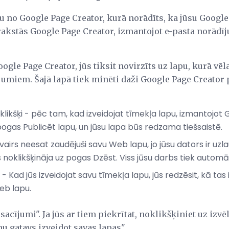
u no Google Page Creator, kurā norādīts, ka jūsu Google
ierakstās Google Page Creator, izmantojot e-pasta norād
oogle Page Creator, jūs tiksit novirzīts uz lapu, kurā vēl
miem. Šajā lapā tiek minēti daži Google Page Creator pi
 klikšķi - pēc tam, kad izveidojat tīmekļa lapu, izmantojo
pogas Publicēt lapu, un jūsu lapa būs redzama tiešsaistē.
airs neesat zaudējuši savu Web lapu, jo jūsu dators ir uzla
s noklikšķināja uz pogas Dzēst. Viss jūsu darbs tiek automā
t - Kad jūs izveidojat savu tīmekļa lapu, jūs redzēsit, kā tas
Web lapu.
acījumi". Ja jūs ar tiem piekrītat, noklikšķiniet uz izv
u gatavs izveidot savas lapas".