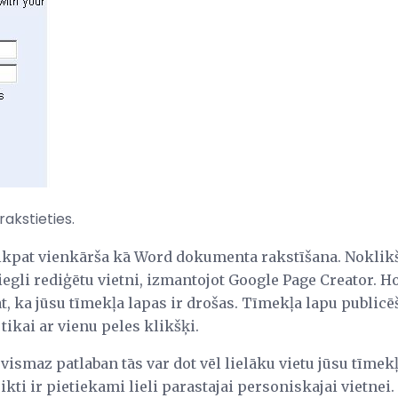
akstieties.
tikpat vienkārša kā Word dokumenta rakstīšana. Noklik
viegli rediģētu vietni, izmantojot Google Page Creator. H
nāt, ka jūsu tīmekļa lapas ir drošas. Tīmekļa lapu public
 tikai ar vienu peles klikšķi.
vismaz patlaban tās var dot vēl lielāku vietu jūsu tīmekļ
ikti ir pietiekami lieli parastajai personiskajai vietnei