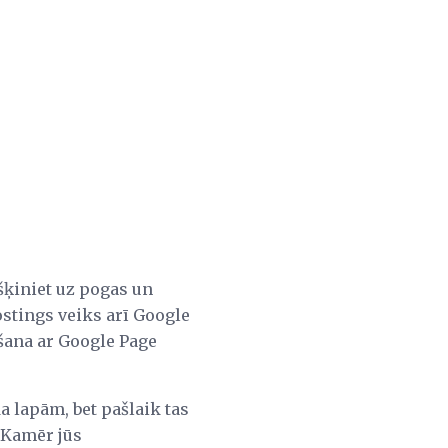
šķiniet uz pogas un
ostings veiks arī Google
ēšana ar Google Page
a lapām, bet pašlaik tas
. Kamēr jūs