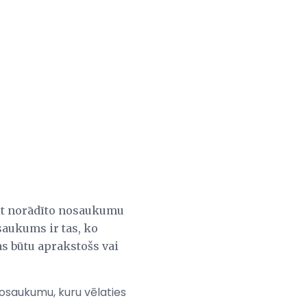
sit norādīto nosaukumu
saukums ir tas, ko
as būtu aprakstošs vai
nosaukumu, kuru vēlaties