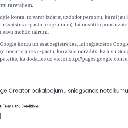
ntu turētājiem.
oogle kontu, to varat izdarīt, uzdodot personu, kurai jau
ī tiešsaistes e-pasta programma), lai nosūtītu jums uzaic
t savu mobilo tālruni.
 Google kontu un esat reģistrējies, lai reģistrētos Googl
iņi nosūtīs jums e-pastu, kurā būs norādīts, ka jūsu Goo
 pateiks, ka dodaties uz vietni http://pages.google.com un
age Creator pakalpojumu sniegšanas noteikumu