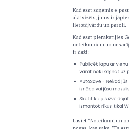
Kad esat saņēmis e-past
aktivizēts, jums ir jāp
lietotājvārdu un paroli.
Kad esat pierakstījies G
noteikumiem un nosacīju
ir daži:
Publicēt lapu ar vienu
varat noklikšķināt uz 
AutoSave - Nekad jūs v
iznāca vai jūsu mazuli
Skatīt kā jūs izveidoja
izmantot rīkus, tikai 
Lasiet "Noteikumi un nos
pogas, kas saka: "Es esm