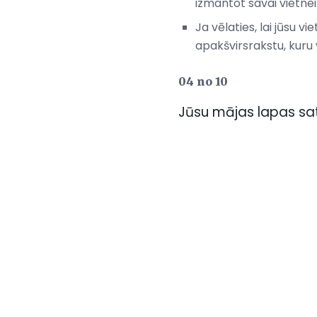
izmantot savai vietnei
Ja vēlaties, lai jūsu v
apakšvirsrakstu, kuru 
04 no 10
Jūsu mājas lapas sat