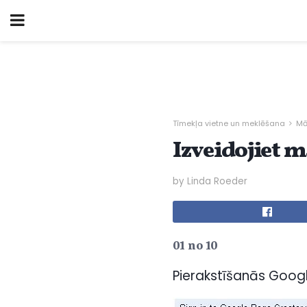
Tīmekļa vietne un meklēšana
Mā
Izveidojiet m
by Linda Roeder
01 no 10
Pierakstīšanās Goog