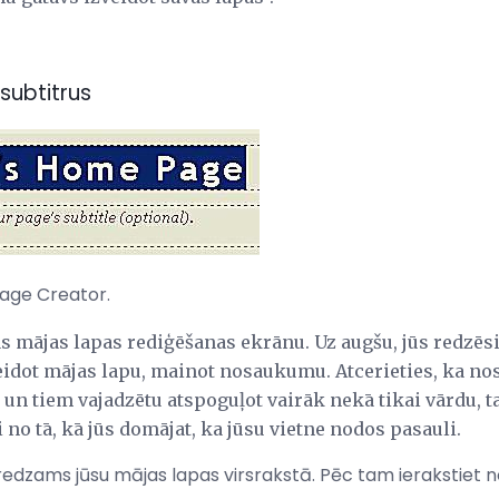
 subtitrus
 Page Creator.
as mājas lapas rediģēšanas ekrānu. Uz augšu, jūs redzē
veidot mājas lapu, mainot nosaukumu. Atcerieties, ka no
 un tiem vajadzētu atspoguļot vairāk nekā tikai vārdu, t
 no tā, kā jūs domājat, ka jūsu vietne nodos pasauli.
 redzams jūsu mājas lapas virsrakstā. Pēc tam ierakstiet 