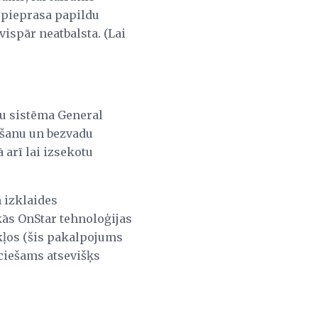
 pieprasa papildu
vispār neatbalsta. (Lai
tu sistēma General
ēšanu un bezvadu
 arī lai izsekotu
 izklaides
kās OnStar tehnoloģijas
ekļos (šis pakalpojums
ciešams atsevišķs