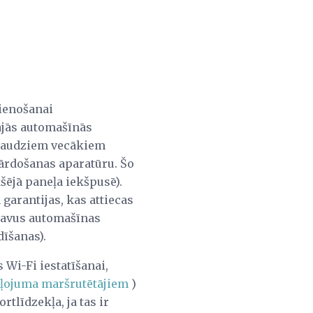
vienošanai
ajās automašīnās
ī daudziem vecākiem
pārdošanas aparatūru. Šo
kšējā paneļa iekšpusē).
garantijas, kas attiecas
 savus automašīnas
īšanas).
 Wi-Fi iestatīšanai,
ļojuma maršrutētājiem
)
rtlīdzekļa, ja tas ir