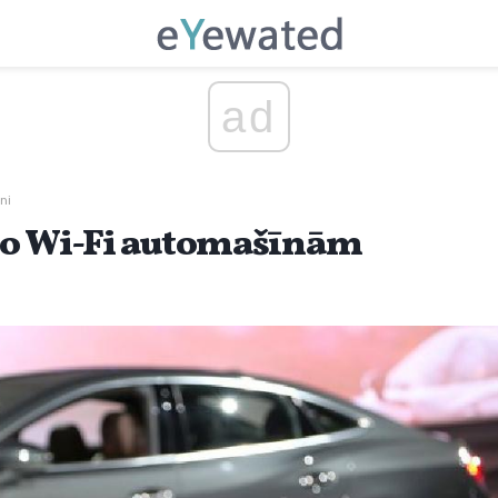
ad
ni
lo Wi-Fi automašīnām