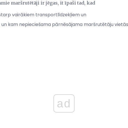
ie maršrutētāji ir jēgas, it īpaši tad, kad
 starp vairākiem transportlīdzekļiem un
ļo un kam nepieciešama pārnēsājama maršrutētāju vietās, 
ad