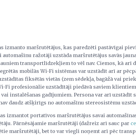
as izmanto maršrutētājus, kas paredzēti pastāvīgai pie
i automašīnu ražotāji uzstāda maršrutētājus savās jaun
jauniem transportlīdzekļiem to vēl nav. Ciemos, kā ar
tegrētās mobilās Wi-Fi sistēmas var uzstādīt arī ar pēc
uzstādītas fiksētās vietās (zem sēdekļa, bagāžā vai prie
-Fi profesionālie uzstādītāji piedāvā saviem klientiem 
vai instalēšanas gadījumiem. Persona var arī uzstādīt
nav daudz atšķirīgs no automašīnu stereosistēmu uzstād
las izmantot portatīvos maršrutētājus savai automašīnas
tāju. Pārnēsājamie maršrutētāji (dažreiz arī sauc par
ce
tie maršrutētāji, bet to var viegli noņemt arī pēc transpo