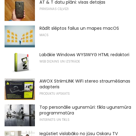
AT & T datu plāni: visas detaļas
PIRKŠANAS CEĻVEŽI
Rādīt slēptos failus un mapes macOS
MACS
Labākie Windows WYSIWYG HTML redaktori
WEB DIZAINS UN IZSTRĀDE
AWOX StriimLINK WiFi stereo straumēšanas
adapteris
PRODUKTU APSKATS
Top personālie ugunsmūri: tīkla ugunsmūra
programmatūra
INTERNETS UN TĪKLS
Iegūstiet vislabāko no jūsu Oskaru TV