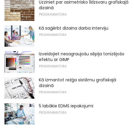
Uzziniet par asimetrisko līdzsvaru grafiskajā
dizainā
PROGRAMMATŪRA
Kā saģērbt dizaina darba interviju
PROGRAMMATŪRA
Izveidojiet nesagraujošu sēpija tonizējošo
efektu ar GIMP
PROGRAMMATŪRA
Kā izmantot režģa sistēmu grafiskajā
dizainā
PROGRAMMATŪRA
5 labākie EDMS iepakojumi
PROGRAMMATŪRA