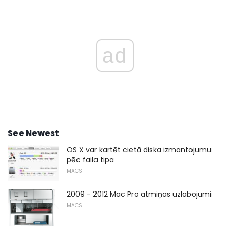
ad
See Newest
OS X var kartēt cietā diska izmantojumu
pēc faila tipa
MACS
2009 - 2012 Mac Pro atmiņas uzlabojumi
MACS