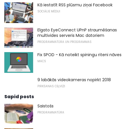
Kā iestatīt RSS plūsmu ziņai Facebook
SOCIĀLIE MĒDIJI
Elgato EyeConnect UPnP straumēšanas
multivides serveris Mac datoriem
PROGRAMMATŪRA UN PROGRAMMAS
Fix SPOD - Kā noteikt spiningu riteni nāves
MACS
9 labākās videokameras nopirkt 2018
PIRKŠANAS CEĻVEŽI
Sapid posts
Saistošs
PROGRAMMATŪRA