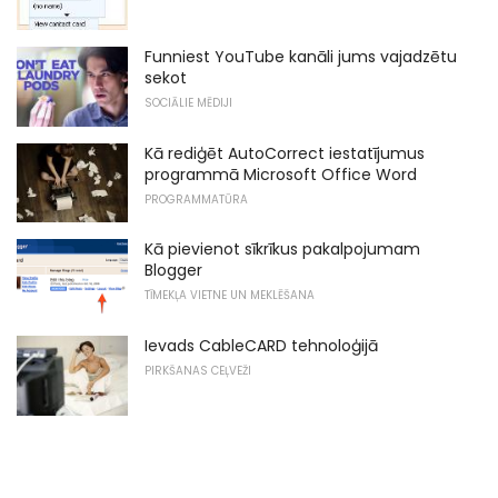
Funniest YouTube kanāli jums vajadzētu
sekot
SOCIĀLIE MĒDIJI
Kā rediģēt AutoCorrect iestatījumus
programmā Microsoft Office Word
PROGRAMMATŪRA
Kā pievienot sīkrīkus pakalpojumam
Blogger
TĪMEKĻA VIETNE UN MEKLĒŠANA
Ievads CableCARD tehnoloģijā
PIRKŠANAS CEĻVEŽI