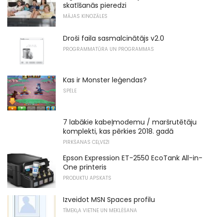
skatīšanās pieredzi
MĀJAS KINOZĀLES
Droši faila sasmalcinātājs v2.0
PROGRAMMATŪRA UN PROGRAMMAS
Kas ir Monster leģendas?
SPĒLE
7 labākie kabeļmodemu / maršrutētāju
komplekti, kas pērkies 2018. gadā
PIRKŠANAS CEĻVEŽI
Epson Expression ET-2550 EcoTank All-in-
One printeris
PRODUKTU APSKATS
Izveidot MSN Spaces profilu
TĪMEKĻA VIETNE UN MEKLĒŠANA