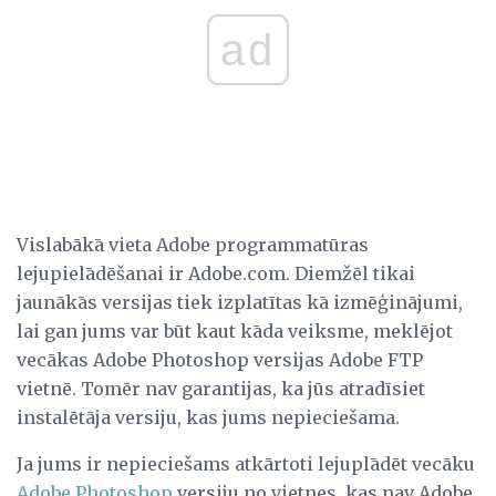
ad
Vislabākā vieta Adobe programmatūras
lejupielādēšanai ir Adobe.com. Diemžēl tikai
jaunākās versijas tiek izplatītas kā izmēģinājumi,
lai gan jums var būt kaut kāda veiksme, meklējot
vecākas Adobe Photoshop versijas Adobe FTP
vietnē. Tomēr nav garantijas, ka jūs atradīsiet
instalētāja versiju, kas jums nepieciešama.
Ja jums ir nepieciešams atkārtoti lejuplādēt vecāku
Adobe Photoshop
versiju no vietnes, kas nav Adobe,