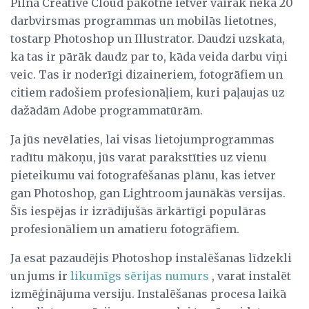
Pilna Creative Cloud pakotne ietver vairāk nekā 20
darbvirsmas programmas un mobilās lietotnes,
tostarp Photoshop un Illustrator. Daudzi uzskata,
ka tas ir pārāk daudz par to, kāda veida darbu viņi
veic. Tas ir noderīgi dizaineriem, fotogrāfiem un
citiem radošiem profesionāļiem, kuri paļaujas uz
dažādām Adobe programmatūrām.
Ja jūs nevēlaties, lai visas lietojumprogrammas
radītu mākoņu, jūs varat parakstīties uz vienu
pieteikumu vai fotografēšanas plānu, kas ietver
gan Photoshop, gan Lightroom jaunākās versijas.
Šīs iespējas ir izrādījušās ārkārtīgi populāras
profesionāliem un amatieru fotogrāfiem.
Ja esat pazaudējis Photoshop instalēšanas līdzekli
un jums ir
likumīgs sērijas numurs
, varat instalēt
izmēģinājuma versiju. Instalēšanas procesa laikā