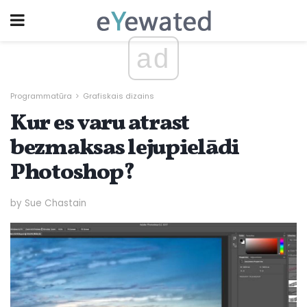
ad
Programmatūra
Grafiskais dizains
Kur es varu atrast
bezmaksas lejupielādi
Photoshop?
by Sue Chastain