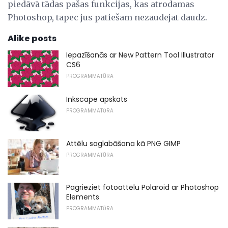
piedāvā tādas pašas funkcijas, kas atrodamas
Photoshop, tāpēc jūs patiešām nezaudējat daudz.
Alike posts
Iepazīšanās ar New Pattern Tool Illustrator
CS6
PROGRAMMATŪRA
Inkscape apskats
PROGRAMMATŪRA
Attēlu saglabāšana kā PNG GIMP
PROGRAMMATŪRA
Pagrieziet fotoattēlu Polaroid ar Photoshop
Elements
PROGRAMMATŪRA