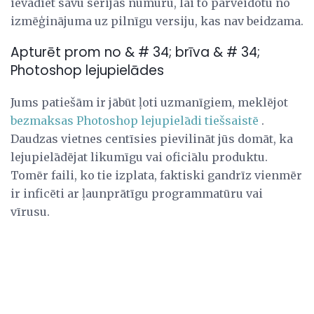
ievadiet savu sērijas numuru, lai to pārveidotu no
izmēģinājuma uz pilnīgu versiju, kas nav beidzama.
Apturēt prom no & # 34; brīva & # 34;
Photoshop lejupielādes
Jums patiešām ir jābūt ļoti uzmanīgiem, meklējot
bezmaksas Photoshop lejupielādi tiešsaistē
.
Daudzas vietnes centīsies pievilināt jūs domāt, ka
lejupielādējat likumīgu vai oficiālu produktu.
Tomēr faili, ko tie izplata, faktiski gandrīz vienmēr
ir inficēti ar ļaunprātīgu programmatūru vai
vīrusu.