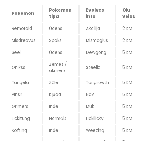
Pokemon
Evolves
Olu
Pokemon
tipa
into
veids
Remoraid
Ūdens
Akcīlija
2 KM
Misdreavus
Spoks
Mismagius
2 KM
Seel
Ūdens
Dewgong
5 KM
Zemes /
Onikss
Steelix
5 KM
akmens
Tangela
Zāle
Tangrowth
5 KM
Pinsir
Kļūda
Nav
5 KM
Grimers
Inde
Muk
5 KM
Lickitung
Normāls
Lickilicky
5 KM
Koffing
Inde
Weezing
5 KM