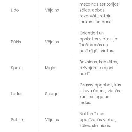
mežainās teritorijas,
Lido
Vējains
zāles, dabas
rezervāti, rotaļu
laukumi un parki.
Orientieri un
apskates vietas, jo
Pūķis
Vējains
īpaši vecās un
nozīmīgās vietas.
Baznīcas, kapsētas,
Spoks
Migla
dzīvojamie rajoni
naktī.
Grassy apgabali, kas
ir tuvu ūdens, vietās,
Ledus
Sniega
kur ir sniega un
ledus.
Naktsmītnes
Psihisks
Vējains
apdzīvotās vietas,
zāles, slimnīcas.