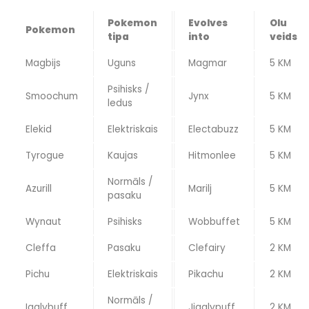
Pokemon
Evolves
Olu
Pokemon
tipa
into
veids
Magbijs
Uguns
Magmar
5 KM
Psihisks /
Smoochum
Jynx
5 KM
ledus
Elekid
Elektriskais
Electabuzz
5 KM
Tyrogue
Kaujas
Hitmonlee
5 KM
Normāls /
Azurill
Marilj
5 KM
pasaku
Wynaut
Psihisks
Wobbuffet
5 KM
Cleffa
Pasaku
Clefairy
2 KM
Pichu
Elektriskais
Pikachu
2 KM
Normāls /
Igglybuff
Jigglypuff
2 KM