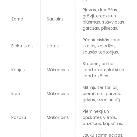
Pļavas, drenāžas
grāvji, creeks un
Zeme
Saulains
plūsmas, stāvvietas
garāžas, pilsētas.
Rūpnieciskās zonas,
Elektriskais
Lietus
skolas, koledžas,
sausās teritorijas.
Stadioni, arēnas,
Kaujas
Mākoņains
sporta kompleksi un
sporta zāles.
Mitrāju teritorijas,
Inde
Mākoņains
piemēram, purvos,
grīvas, ezeri un dīķi.
Pieminekļi un
Pasaku
Mākoņains
apskates vietas,
baznīcas, kapsētas.
Lauku saimniecības,