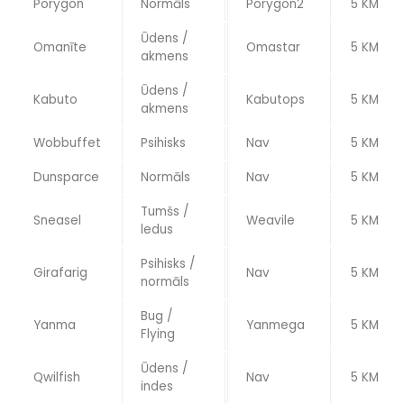
Porygon
Normāls
Porygon2
5 KM
Ūdens /
Omanīte
Omastar
5 KM
akmens
Ūdens /
Kabuto
Kabutops
5 KM
akmens
Wobbuffet
Psihisks
Nav
5 KM
Dunsparce
Normāls
Nav
5 KM
Tumšs /
Sneasel
Weavile
5 KM
ledus
Psihisks /
Girafarig
Nav
5 KM
normāls
Bug /
Yanma
Yanmega
5 KM
Flying
Ūdens /
Qwilfish
Nav
5 KM
indes