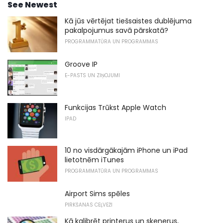
See Newest
Kā jūs vērtējat tiešsaistes dublējuma
pakalpojumus savā pārskatā?
PROGRAMMATŪRA UN PROGRAMMAS
Groove IP
E-PASTS UN ZIŅOJUMI
Funkcijas Trūkst Apple Watch
IPAD
10 no visdārgākajām iPhone un iPad
lietotnēm iTunes
PROGRAMMATŪRA UN PROGRAMMAS
Airport Sims spēles
PIRKŠANAS CEĻVEŽI
Kā kalibrēt printerus un skenerus,