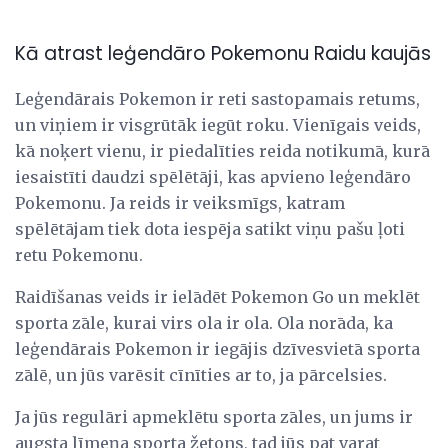
Kā atrast leģendāro Pokemonu Raidu kaujās
Leģendārais Pokemon ir reti sastopamais retums,
un viņiem ir visgrūtāk iegūt roku. Vienīgais veids,
kā noķert vienu, ir piedalīties reida notikumā, kurā
iesaistīti daudzi spēlētāji, kas apvieno leģendāro
Pokemonu. Ja reids ir veiksmīgs, katram
spēlētājam tiek dota iespēja satikt viņu pašu ļoti
retu Pokemonu.
Raidīšanas veids ir ielādēt Pokemon Go un meklēt
sporta zāle, kurai virs ola ir ola. Ola norāda, ka
leģendārais Pokemon ir iegājis dzīvesvietā sporta
zālē, un jūs varēsit cīnīties ar to, ja pārcelsies.
Ja jūs regulāri apmeklētu sporta zāles, un jums ir
augsta līmeņa sporta žetons, tad jūs pat varat