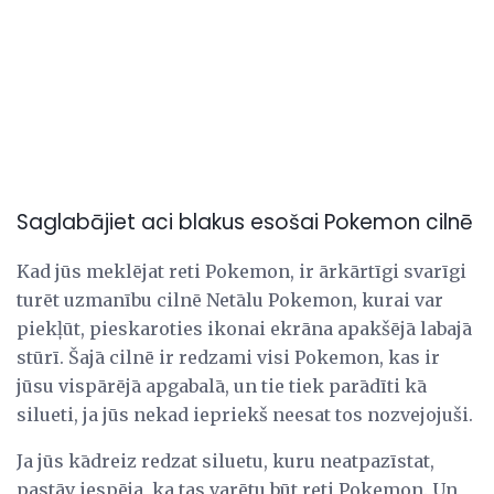
Saglabājiet aci blakus esošai Pokemon cilnē
Kad jūs meklējat reti Pokemon, ir ārkārtīgi svarīgi
turēt uzmanību cilnē Netālu Pokemon, kurai var
piekļūt, pieskaroties ikonai ekrāna apakšējā labajā
stūrī. Šajā cilnē ir redzami visi Pokemon, kas ir
jūsu vispārējā apgabalā, un tie tiek parādīti kā
silueti, ja jūs nekad iepriekš neesat tos nozvejojuši.
Ja jūs kādreiz redzat siluetu, kuru neatpazīstat,
pastāv iespēja, ka tas varētu būt reti Pokemon. Un