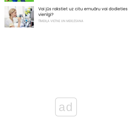
Vai jūs rakstiet uz citu emuāru vai dodieties
vienīgi?
TĪMEKĻA VIETNE UN MEKLĒŠANA
ad