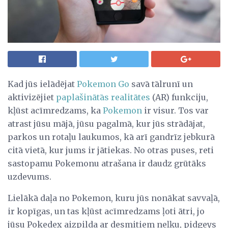
Kad jūs ielādējat
Pokemon Go
savā tālrunī un
aktivizējiet
paplašinātās realitātes
(AR) funkciju,
kļūst acīmredzams, ka
Pokemon
ir visur. Tos var
atrast jūsu mājā, jūsu pagalmā, kur jūs strādājat,
parkos un rotaļu laukumos, kā arī gandrīz jebkurā
citā vietā, kur jums ir jātiekas. No otras puses, reti
sastopamu Pokemonu atrašana ir daudz grūtāks
uzdevums.
Lielākā daļa no Pokemon, kuru jūs nonākat savvaļā,
ir kopīgas, un tas kļūst acīmredzams ļoti ātri, jo
jūsu Pokedex aizpilda ar desmitiem neļķu, pidgeys