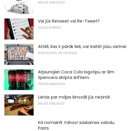
MĀJAS KINOZĀLES
Vai jūs Retweet vai Re-Tweet?
SOCIĀLIE MĒDIJI
Attēli, kas ir pārāk lieli, var kaitēt jūsu vietnei
WEB DIZAINS UN IZSTRĀDE
Atjaunojiet Coca Cola logotipu ar šīm
Spencera skripta šriftiem
PROGRAMMATŪRA
Lietas par mājas kinozāli jūs nezināt
MĀJAS KINOZĀLES
Kā nomainīt Yahoo! saskarnes valodu.
Pasts