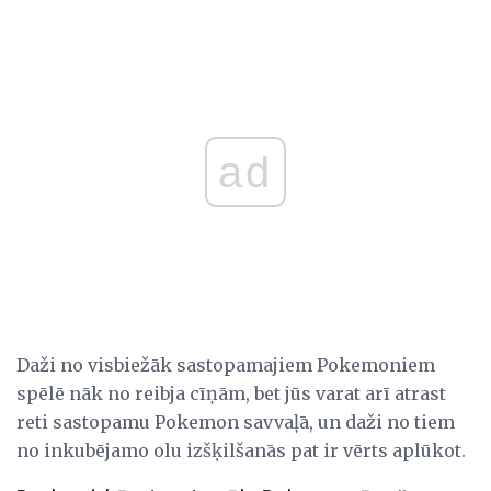
ad
Daži no visbiežāk sastopamajiem Pokemoniem
spēlē nāk no reibja cīņām, bet jūs varat arī atrast
reti sastopamu Pokemon savvaļā, un daži no tiem
no inkubējamo olu izšķilšanās pat ir vērts aplūkot.