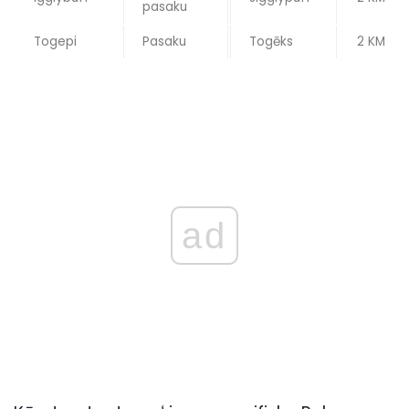
pasaku
Togepi
Pasaku
Togēks
2 KM
ad