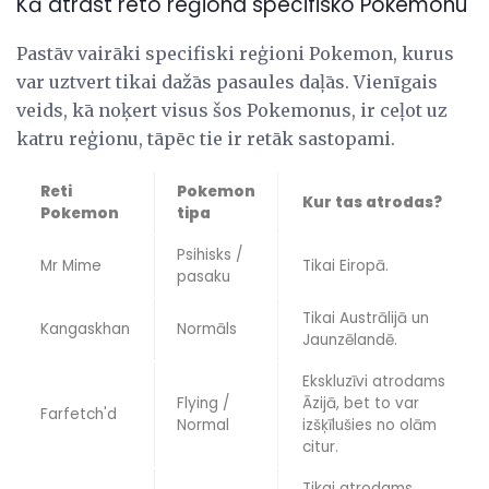
Kā atrast reto reģiona specifisko Pokemonu
Pastāv vairāki specifiski reģioni Pokemon, kurus
var uztvert tikai dažās pasaules daļās. Vienīgais
veids, kā noķert visus šos Pokemonus, ir ceļot uz
katru reģionu, tāpēc tie ir retāk sastopami.
Reti
Pokemon
Kur tas atrodas?
Pokemon
tipa
Psihisks /
Mr Mime
Tikai Eiropā.
pasaku
Tikai Austrālijā un
Kangaskhan
Normāls
Jaunzēlandē.
Ekskluzīvi atrodams
Flying /
Āzijā, bet to var
Farfetch'd
Normal
izšķīlušies no olām
citur.
Tikai atrodams