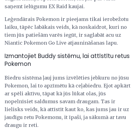
saņemt ielūgumu EX Raid kaujai.
Leģendārais Pokemon ir pieejams tikai ierobežotu
laiku, tāpēc labākais veids, kā noskaidrot, kuri no
tiem jūs patiešām varēs iegūt, ir saglabāt acu uz
Niantic Pokemon Go Live atjaunināšanas lapu.
Izmantojiet Buddy sistēmu, lai attīstītu retus
Pokemon
Biedru sistēma ļauj jums izvēlēties jebkuru no jūsu
Pokemon, lai to apzīmētu kā ceļabiedru. Ejot apkārt
ar spēli aktīvu, tāpat kā jūs lūkat olas, jūs
nopelnīsiet saldumus savam draugam. Tas ir
lielisks veids, kā attīstīt kaut ko, kas jums jau ir uz
jaudīgu retu Pokemonu, it īpaši, ja sākumā ar tavu
draugu ir reti.