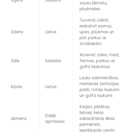
Uguns
Saulains
sausu klimatu,
pludmales.
Tuvumā ūdenī,
ieskaitot ezerus,
Ūdens
Lietus
upes, plūsmas un
pat parkus ar
strūklakām.
Atveriet zāles, meži,
Zāle
Saulains
fermas, parkus un
golfa laukumus.
Lauku saimniecības,
mežainās teritorijas,
Kļūda
Lietus
parki, rotaļu laukumi
un golfa laukumi.
Karjeri, pilsētas,
lielceļi, lielas
Daļēji
Akmens
sabiedriskās ēkas,
apmācies
piemēram,
iepirkšanās centri.