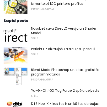
izmantojot ICC printera profilus
PIRKŠANAS CEĻVEŽI
Sapid posts
Nosakiet savu DirectX versiju un Shader
Model
SPĒLE
Pārlēkt uz aizraujošu aizraujošu pasauli
SPĒLE
Blend Mode Photoshop un citas grafiskās
programmatūras
PROGRAMMATŪRA
Yu-Gi-Oh! GX Tag Force 2 spēļu ceļvedis
SPĒLE
DTS Neo: X - kas tas ir un kā tas darbojas