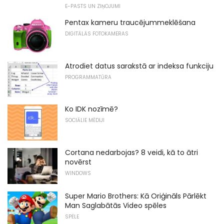
E-PASTS UN ZIŅOJUMI
Pentax kameru traucējummeklēšana
DIGITĀLĀS FOTOKAMERAS
Atrodiet datus sarakstā ar indeksa funkciju
PROGRAMMATŪRA
Ko IDK nozīmē?
SOCIĀLIE MĒDIJI
Cortana nedarbojas? 8 veidi, kā to ātri
novērst
WINDOWS
Super Mario Brothers: Kā Oriģināls Pārlēkt
Man Saglabātās Video spēles
SPĒLE