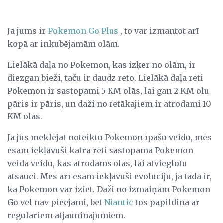
Ja jums ir
Pokemon Go Plus
, to var izmantot arī
kopā ar inkubējamām olām.
Lielākā daļa no Pokemon, kas izķer no olām, ir
diezgan bieži, taču ir daudz reto. Lielākā daļa reti
Pokemon ir sastopami 5 KM olās, lai gan 2 KM olu
pāris ir pāris, un daži no retākajiem ir atrodami 10
KM olās.
Ja jūs meklējat noteiktu Pokemon īpašu veidu, mēs
esam iekļāvuši katra reti sastopamā Pokemon
veida veidu, kas atrodams olās, lai atvieglotu
atsauci. Mēs arī esam iekļāvuši evolūciju, ja tāda ir,
ka Pokemon var iziet. Daži no izmaiņām Pokemon
Go vēl nav pieejami, bet
Niantic
tos papildina ar
regulāriem atjauninājumiem.