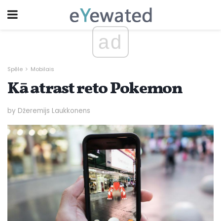
ad
Spēle
Mobilais
Kā atrast reto Pokemon
by Džeremijs Laukkonens