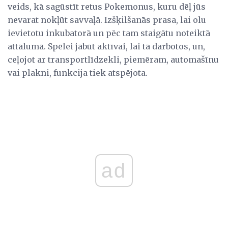
veids, kā sagūstīt retus Pokemonus, kuru dēļ jūs
nevarat nokļūt savvaļā. Izšķilšanās prasa, lai olu
ievietotu inkubatorā un pēc tam staigātu noteiktā
attālumā. Spēlei jābūt aktīvai, lai tā darbotos, un,
ceļojot ar transportlīdzekli, piemēram, automašīnu
vai plakni, funkcija tiek atspējota.
ad