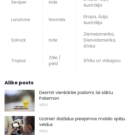
Seviper
Inde
Austrālija
Eiropa, Āzija,
Lunatone
Normāls
Austrālija
Ziemeļamerika,
Solrock
Inde
Dienvidamerika,
Āfrika
Zāle /
Tropius
Āfriku un Vidusjūru
peld
Alike posts
Desmit vienkāršie padomi, lai sāktu
Pokemon
SPĒLE
Uzziniet dažādus pieejamos mobilo spēļu
veidus
SPĒLE