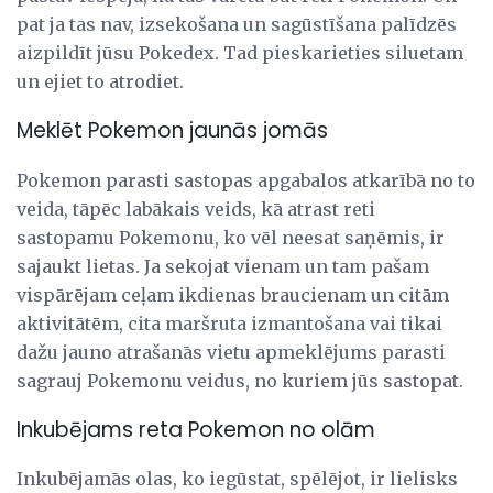
pat ja tas nav, izsekošana un sagūstīšana palīdzēs
aizpildīt jūsu Pokedex. Tad pieskarieties siluetam
un ejiet to atrodiet.
Meklēt Pokemon jaunās jomās
Pokemon parasti sastopas apgabalos atkarībā no to
veida, tāpēc labākais veids, kā atrast reti
sastopamu Pokemonu, ko vēl neesat saņēmis, ir
sajaukt lietas. Ja sekojat vienam un tam pašam
vispārējam ceļam ikdienas braucienam un citām
aktivitātēm, cita maršruta izmantošana vai tikai
dažu jauno atrašanās vietu apmeklējums parasti
sagrauj Pokemonu veidus, no kuriem jūs sastopat.
Inkubējams reta Pokemon no olām
Inkubējamās olas, ko iegūstat, spēlējot, ir lielisks