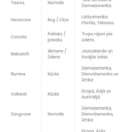
Tauros
Normāls
Ziemeļamerikā.
Latīņamerika,
Heracross
Bug / Cīņa
Florida, Teksasa.
Psihisks /
Tropu rajoni pie
Corsola
pasaku
ūdens.
Akmens /
Jaunzēlande un
Relicanth
Ūdens
tuvējās salas.
Ziemeļamerika,
Illumine
Kļūda
Dienvidamerika un
Āfrika
Eiropā, Āzijā un
Volbeat
Kļūda
Austrālijā
Ziemeļamerika,
Zangoose
Normāls
Dienvidamerika,
Āfrika
Eiropa, Āzija,