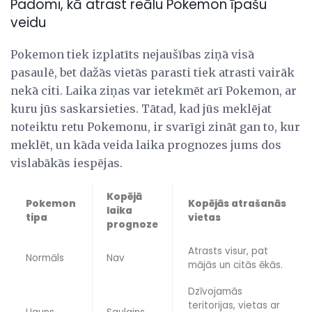
Padomi, kā atrast reālu Pokemon īpašu
veidu
Pokemon tiek izplatīts nejaušības ziņā visā
pasaulē, bet dažās vietās parasti tiek atrasti vairāk
nekā citi. Laika ziņas var ietekmēt arī Pokemon, ar
kuru jūs saskarsieties. Tātad, kad jūs meklējat
noteiktu retu Pokemonu, ir svarīgi zināt gan to, kur
meklēt, un kāda veida laika prognozes jums dos
vislabākās iespējas.
Kopējā
Pokemon
Kopējās atrašanās
laika
tipa
vietas
prognoze
Atrasts visur, pat
Normāls
Nav
mājās un citās ēkās.
Dzīvojamās
teritorijas, vietas ar