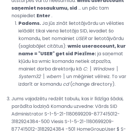
atstarpes vai to neesamību:
wmic useraccount
saņemiet nosaukumu, sid
... un pēc tam
nospiediet
Enter
.
Padoms.
Ja jūs zināt lietotājvārdu un vēlaties
ielādēt tikai viena lietotāja SID, ievadiet šo
komandu, bet nomainiet
USER
ar lietotājvārdu
(saglabājiet citātus):
wmic useraccount, kur
name = "USER" get sid
Piezīme:
ja saņemat
kļūdu ka wmic komanda netiek atpazīta,
mainiet darba direktoriju kā
C: \ Windows \
System32 \ wbem \
un mēģiniet vēlreiz. To var
izdarīt ar komandu
cd
(change directory).
Jums vajadzētu redzēt tabulu, kas ir līdzīga šādai,
parādīta lodziņā Komandu uzvedne: Vārds SID
Administrator S-1-5-21-1180699209-877415012-
3182924384-500 Viesis S-1-5-21-1180699209-
877415012-3182924384 -501 HomeGroupUser $ S-