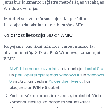
jums būs jāizmanto reģistra metode šajās vecākajās
Windows versijās.
Izpildiet šos vienkāršos soļus, lai parādītu
lietotājvārdu tabulu un to atbilstošos SID:
Kā atrast lietotāja SID ar WMIC
Iespējams, būs tikai minūtes, varbūt mazāk, lai
atrastu lietotāja SID sistēmā Windows, izmantojot
WMIC:
Atvērt komandu uzvedni
. Ja izmantojat
tastatūru
un
peli
,
operētājsistēmās Windows 10
un
Windows
8
visātrākais veids ir
Power User Menu
, kas ir
pieejams ar
WIN + X
saīsni.
Kad ir atvērta komandu uzvedne, ierakstiet šādu
komandu tieši tā, kā parādīts šeit, ieskaitot