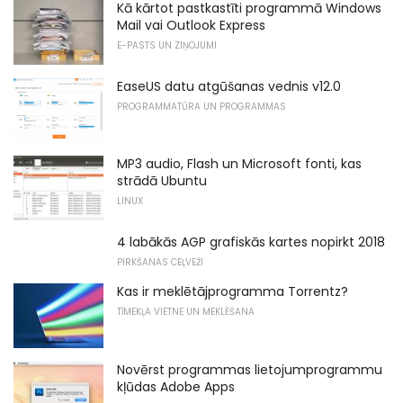
Kā kārtot pastkastīti programmā Windows
Mail vai Outlook Express
E-PASTS UN ZIŅOJUMI
EaseUS datu atgūšanas vednis v12.0
PROGRAMMATŪRA UN PROGRAMMAS
MP3 audio, Flash un Microsoft fonti, kas
strādā Ubuntu
LINUX
4 labākās AGP grafiskās kartes nopirkt 2018
PIRKŠANAS CEĻVEŽI
Kas ir meklētājprogramma Torrentz?
TĪMEKĻA VIETNE UN MEKLĒŠANA
Novērst programmas lietojumprogrammu
kļūdas Adobe Apps