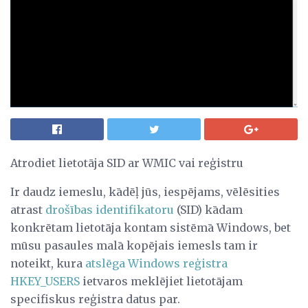
Atrodiet lietotāja SID ar WMIC vai reģistru
Ir daudz iemeslu, kādēļ jūs, iespējams, vēlēsities
atrast
drošības identifikatoru
(SID) kādam
konkrētam lietotāja kontam sistēmā Windows, bet
mūsu pasaules malā kopējais iemesls tam ir
noteikt, kura
atslēga
Windows reģistra
HKEY_USERS
ietvaros meklējiet lietotājam
specifiskus reģistra datus par.