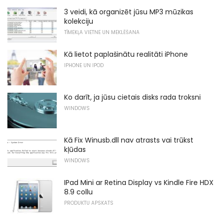
3 veidi, kā organizēt jūsu MP3 mūzikas
kolekciju
TĪMEKĻA VIETNE UN MEKLĒŠANA
Kā lietot paplašinātu realitāti iPhone
IPHONE UN IPOD
Ko darīt, ja jūsu cietais disks rada troksni
WINDOWS
Kā Fix Winusb.dll nav atrasts vai trūkst
kļūdas
WINDOWS
IPad Mini ar Retina Display vs Kindle Fire HDX
8.9 collu
PRODUKTU APSKATS