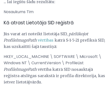
... lai iegūtu šādu rezultātu:
Nosaukums Tim
Kā atrast Lietotāja SID reģistrā
Jūs varat arī noteikt lietotāja SID,
pārlūkojot
ProfileImagePath
vērtības
katrā S-1-5-21 prefiksā SID,
kas uzskaitīti šajā taustiņā:
HKEY_LOCAL_MACHINE \ SOFTWARE \ Microsoft \
Windows NT \ CurrentVersion \ ProfileList
ProfileImagePath
vērtība katrā SID nosauktajā
reģistra atslēgas sarakstā ir profila direktorija, kas
ietver lietotājvārdu.