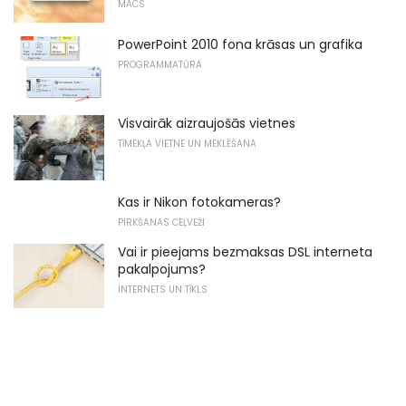
MACS
PowerPoint 2010 fona krāsas un grafika
PROGRAMMATŪRA
Visvairāk aizraujošās vietnes
TĪMEKĻA VIETNE UN MEKLĒŠANA
Kas ir Nikon fotokameras?
PIRKŠANAS CEĻVEŽI
Vai ir pieejams bezmaksas DSL interneta
pakalpojums?
INTERNETS UN TĪKLS