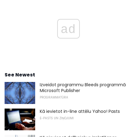
ad
See Newest
Izveidot programmu Bleeds programmā
Microsoft Publisher
PROGRAMMATŪRA
Kā ievietot in-line attēlu Yahoo! Pasts
E-PASTS UN ZIŅOJUMI