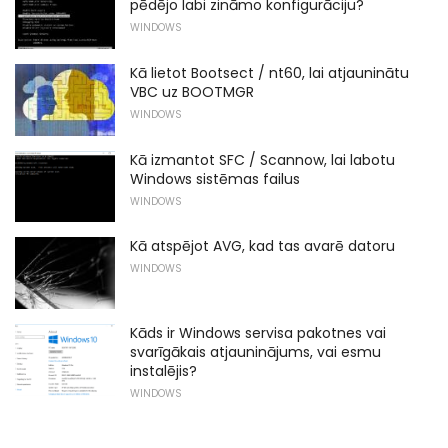
pēdējo labi zināmo konfigurāciju?
WINDOWS
Kā lietot Bootsect / nt60, lai atjauninātu
VBC uz BOOTMGR
WINDOWS
Kā izmantot SFC / Scannow, lai labotu
Windows sistēmas failus
WINDOWS
Kā atspējot AVG, kad tas avarē datoru
WINDOWS
Kāds ir Windows servisa pakotnes vai
svarīgākais atjauninājums, vai esmu
instalējis?
WINDOWS