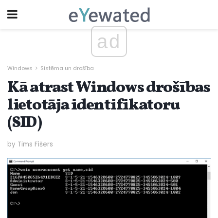
ad
Windows
Sistēma un drošība
Kā atrast Windows drošības
lietotāja identifikatoru
(SID)
by Tims Fišers