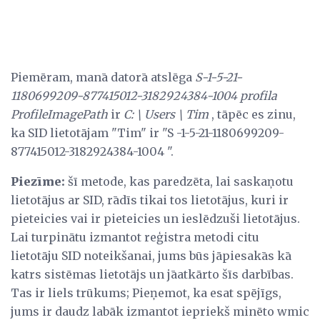
Piemēram, manā datorā atslēga
S-1-5-21-
1180699209-877415012-3182924384-1004 profila
ProfileImagePath
ir
C: \ Users \ Tim
, tāpēc es zinu,
ka SID lietotājam "Tim" ir "S -1-5-21-1180699209-
877415012-3182924384-1004 ".
Piezīme:
šī metode, kas paredzēta, lai saskaņotu
lietotājus ar SID, rādīs tikai tos lietotājus, kuri ir
pieteicies vai ir pieteicies un ieslēdzuši lietotājus.
Lai turpinātu izmantot reģistra metodi citu
lietotāju SID noteikšanai, jums būs jāpiesakās kā
katrs sistēmas lietotājs un jāatkārto šīs darbības.
Tas ir liels trūkums; Pieņemot, ka esat spējīgs,
jums ir daudz labāk izmantot iepriekš minēto wmic