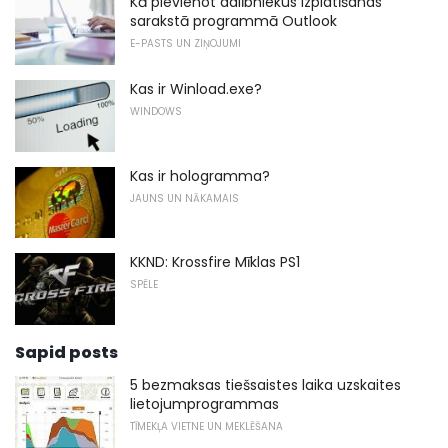
Kā pievienot dalībniekus izplatīšanas
sarakstā programmā Outlook
E-PASTS UN ZIŅOJUMI
Kas ir Winload.exe?
WINDOWS
Kas ir hologramma?
JAUNS UN NĀKAMAIS
KKND: Krossfire Mīklas PS1
SPĒLE
Sapid posts
5 bezmaksas tiešsaistes laika uzskaites
lietojumprogrammas
TĪMEKĻA VIETNE UN MEKLĒŠANA