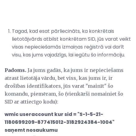
Tagad, kad esat pārliecināts, ka konkrētais
lietotājvārds atbilst konkrētam SID, jūs varat veikt
visas nepieciešamās izmaiņas reģistrā vai darīt
visu, kas jums vajadzīgs, lai iegūtu šo informāciju.
Padoms.
Ja jums gadās, ka jums ir nepieciešams
atrast lietotāja vārdu, bet viss, kas jums ir, ir
drošības identifikators, jūs varat "mainīt" šo
komandu, piemēram, šo (vienkārši nomainiet šo
SID ar attiecīgo kodu):
wmic useraccount kur sid = "S-1-5-21-
1180699209-877415012-3182924384-1004"
saņemt nosaukumu