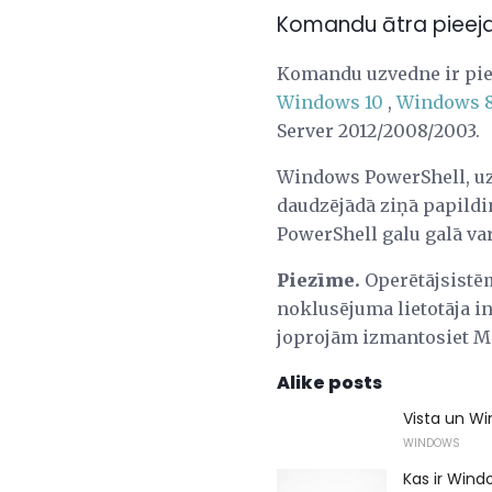
Komandu ātra pieej
Komandu uzvedne ir pie
Windows 10
,
Windows 
Server 2012/2008/2003.
Windows PowerShell, uz
daudzējādā ziņā papil
PowerShell galu galā va
Piezīme.
Operētājsistē
noklusējuma lietotāja i
joprojām izmantosiet MS
Alike posts
Vista un W
WINDOWS
Kas ir Win