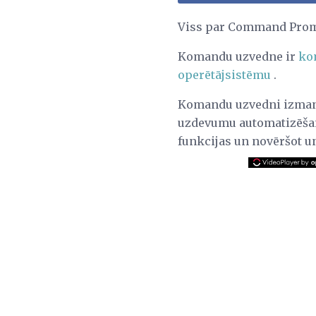
Viss par Command Prompt
Komandu uzvedne ir
ko
operētājsistēmu
.
Komandu uzvedni izmanto
uzdevumu automatizēšan
funkcijas un novēršot u