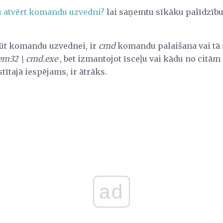
u atvērt komandu uzvedni?
lai saņemtu sīkāku palīdzību,
kļūt komandu uzvednei, ir
cmd
komandu palaišana vai tā 
tem32 \ cmd.exe
, bet izmantojot īsceļu vai kādu no citā
tītajā iespējams, ir ātrāks.
ad