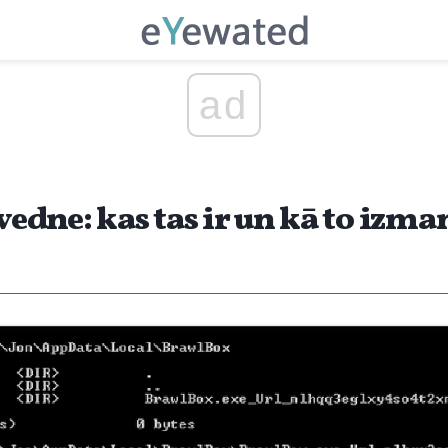
ad
dne: kas tas ir un kā to izma