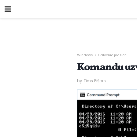
Windows
Galvenie jēdzieni
Komandu uzve
by Tims Fišers