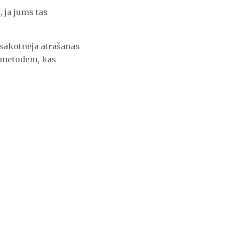
 ja jums tas
sākotnējā atrašanās
m metodēm, kas