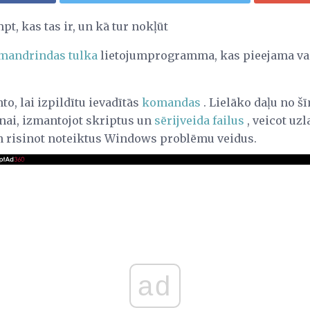
, kas tas ir, un kā tur nokļūt
mandrindas tulka
lietojumprogramma, kas pieejama v
, lai izpildītu ievadītās
komandas
. Lielāko daļu no
ai, izmantojot skriptus un
sērijveida failus
, veicot uz
n risinot noteiktus Windows problēmu veidus.
ad