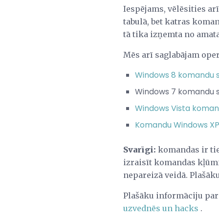
Iespējams, vēlēsities a
tabulā, bet katras koman
tā tika izņemta no amata
Mēs arī saglabājam ope
Windows 8 komandu s
Windows 7 komandu s
Windows Vista koman
Komandu Windows XP 
Svarīgi:
komandas ir ti
izraisīt komandas kļūmi
nepareizā veidā. Plašāk
Plašāku informāciju par
uzvednēs un hacks
.