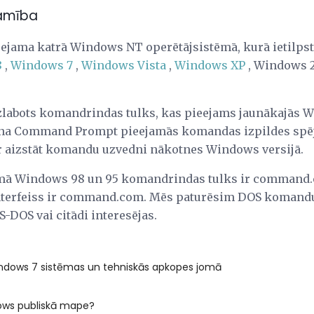
amība
ejama katrā Windows NT operētājsistēmā, kurā ietilps
8
,
Windows 7
,
Windows Vista
,
Windows XP
, Windows 
labots komandrindas tulks, kas pieejams jaunākajās W
dina Command Prompt pieejamās komandas izpildes spē
r aizstāt komandu uzvedni nākotnes Windows versijā.
mā Windows 98 un 95 komandrindas tulks ir command
nterfeiss ir command.com. Mēs paturēsim DOS komandu 
-DOS vai citādi interesējas.
indows 7 sistēmas un tehniskās apkopes jomā
dows publiskā mape?