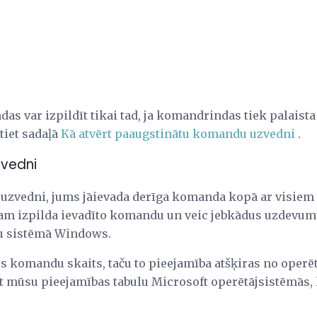
s var izpildīt tikai tad, ja komandrindas tiek palaista
tiet sadaļā
Kā atvērt paaugstinātu komandu uzvedni
.
zvedni
uzvedni, jums jāievada derīga komanda kopā ar visiem
m izpilda ievadīto komandu un veic jebkādus uzdevumu
ktu sistēmā Windows.
 komandu skaits, taču to pieejamība atšķiras no operē
t mūsu pieejamības tabulu Microsoft operētājsistēmās, l