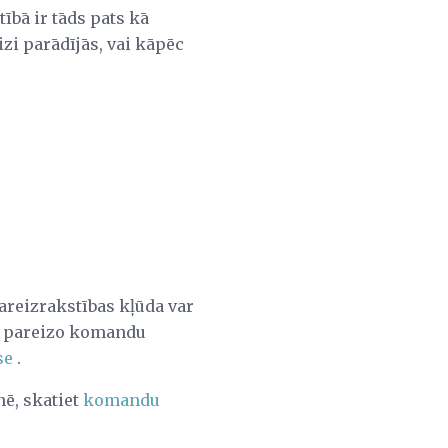
ībā ir tāds pats kā
zi parādījās, vai kāpēc
areizrakstības kļūda var
ai pareizo komandu
se
.
ē, skatiet
komandu