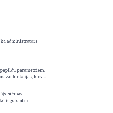
 kā administrators.
 papildu parametriem.
s vai funkcijas, kuras
tājsistēmas
ai iegūtu ātru