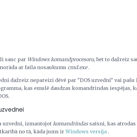
li sauc par
Windows komandprocesoru,
bet to dažreiz sa
to norāda ar faila nosaukumu
cmd.exe
.
ni dažreiz nepareizi dēvē par "DOS uzvedni" vai paš
gramma, kas emulē daudzas komandrindas iespējas, k
DOS.
uzvednei
u uzvedni, izmantojot
komandrindas
saīsni, kas atrodas
karībā no tā, kāda jums ir
Windows versija
.