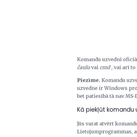
Komandu uzvedni oficiā
čaulu
vai
cmd
, vai arī 
Piezīme.
Komandu uzved
uzvedne ir Windows pro
bet patiesībā tā nav MS-
Kā piekļūt komandu 
Jūs varat atvērt komand
Lietojumprogrammas, at