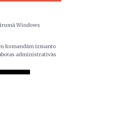
airumā Windows
 šīm komandām izmanto
labotas administratīvās