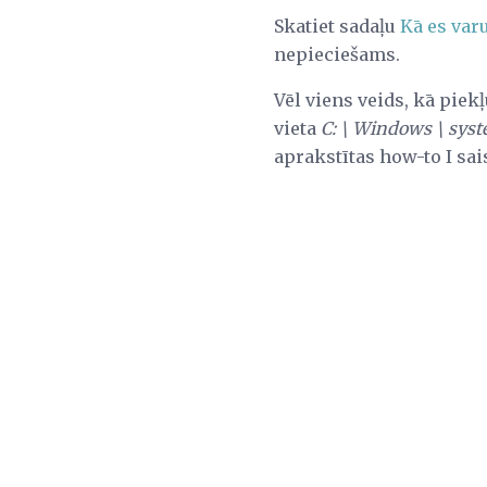
Skatiet sadaļu
Kā es var
nepieciešams.
Vēl viens veids, kā pie
vieta
C: \ Windows \ sys
aprakstītas how-to I sais