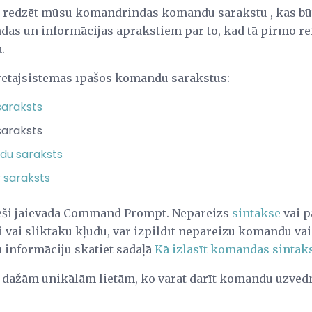
rī redzēt mūsu komandrindas komandu sarakstu , kas būt
das un informācijas aprakstiem par to, kad tā pirmo rei
.
rētājsistēmas īpašos komandu sarakstus:
araksts
araksts
du saraksts
saraksts
eši jāievada Command Prompt. Nepareizs
sintakse
vai p
 vai sliktāku kļūdu, var izpildīt nepareizu komandu v
u informāciju skatiet sadaļā
Kā izlasīt komandas sintak
 dažām unikālām lietām, ko varat darīt komandu uzvedn