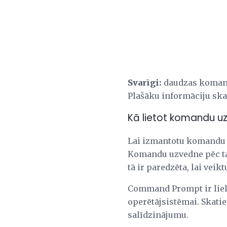
Svarīgi:
daudzas komanda
Plašāku informāciju ska
Kā lietot komandu u
Lai izmantotu komandu 
Komandu uzvedne pēc ta
tā ir paredzēta, lai vei
Command Prompt ir liels
operētājsistēmai. Skatie
salīdzinājumu.