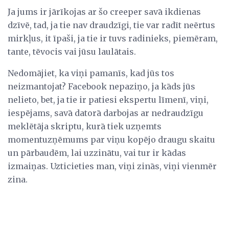
Ja jums ir jārīkojas ar šo creeper savā ikdienas
dzīvē, tad, ja tie nav draudzīgi, tie var radīt neērtus
mirkļus, it īpaši, ja tie ir tuvs radinieks, piemēram,
tante, tēvocis vai jūsu laulātais.
Nedomājiet, ka viņi pamanīs, kad jūs tos
neizmantojat? Facebook nepaziņo, ja kāds jūs
nelieto, bet, ja tie ir patiesi ekspertu līmenī, viņi,
iespējams, savā datorā darbojas ar nedraudzīgu
meklētāja skriptu, kurā tiek uzņemts
momentuzņēmums par viņu kopējo draugu skaitu
un pārbaudēm, lai uzzinātu, vai tur ir kādas
izmaiņas. Uzticieties man, viņi zinās, viņi vienmēr
zina.