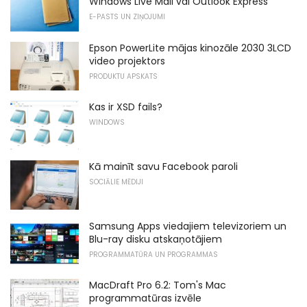
Windows Live Mail vai Outlook Express
E-PASTS UN ZIŅOJUMI
Epson PowerLite mājas kinozāle 2030 3LCD
video projektors
PRODUKTU APSKATS
Kas ir XSD fails?
WINDOWS
Kā mainīt savu Facebook paroli
SOCIĀLIE MĒDIJI
Samsung Apps viedajiem televizoriem un
Blu-ray disku atskaņotājiem
PROGRAMMATŪRA UN PROGRAMMAS
MacDraft Pro 6.2: Tom's Mac
programmatūras izvēle