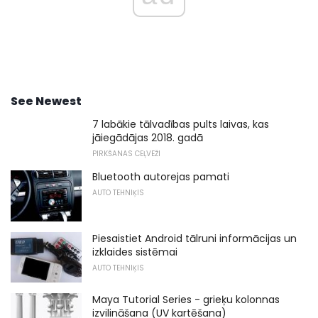
See Newest
7 labākie tālvadības pults laivas, kas
jāiegādājas 2018. gadā
PIRKŠANAS CEĻVEŽI
Bluetooth autorejas pamati
AUTO TEHNIĶIS
Piesaistiet Android tālruni informācijas un
izklaides sistēmai
AUTO TEHNIĶIS
Maya Tutorial Series - grieķu kolonnas
izvilināšana (UV kartēšana)