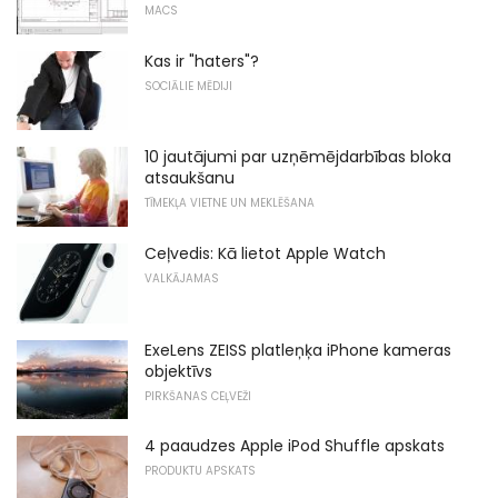
MACS
Kas ir "haters"?
SOCIĀLIE MĒDIJI
10 jautājumi par uzņēmējdarbības bloka
atsaukšanu
TĪMEKĻA VIETNE UN MEKLĒŠANA
Ceļvedis: Kā lietot Apple Watch
VALKĀJAMAS
ExeLens ZEISS platleņķa iPhone kameras
objektīvs
PIRKŠANAS CEĻVEŽI
4 paaudzes Apple iPod Shuffle apskats
PRODUKTU APSKATS