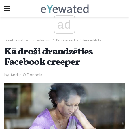
ad
Tīmekļa vietne un meklēšana
Drošība un konfidencialitāte
Kā droši draudzēties
Facebook creeper
by Andijs O'Donnels