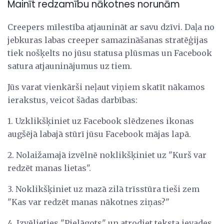
Mainīt redzamību nākotnes norunām
Creepers mīlestība atjaunināt ar savu dzīvi. Daļa no
jebkuras labas creeper samazināšanas stratēģijas
tiek nošķelts no jūsu statusa plūsmas un Facebook
satura atjauninājumus uz tiem.
Jūs varat vienkārši neļaut viņiem skatīt nākamos
ierakstus, veicot šādas darbības:
1. Uzklikšķiniet uz Facebook slēdzenes ikonas
augšējā labajā stūrī jūsu Facebook mājas lapā.
2. Nolaižamajā izvēlnē noklikšķiniet uz "Kurš var
redzēt manas lietas".
3. Noklikšķiniet uz mazā zilā trīsstūra tieši zem
"Kas var redzēt manas nākotnes ziņas?"
4. Izvēlieties "Pielāgots" un atrodiet teksta ievades