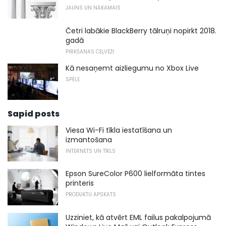
JAUNS UN NĀKAMAIS
Četri labākie BlackBerry tālruņi nopirkt 2018.
gadā
PIRKŠANAS CEĻVEŽI
Kā nesaņemt aizliegumu no Xbox Live
SPĒLE
Sapid posts
Viesa Wi-Fi tīkla iestatīšana un
izmantošana
INTERNETS UN TĪKLS
Epson SureColor P600 lielformāta tintes
printeris
PRODUKTU APSKATS
Uzziniet, kā atvērt EML failus pakalpojumā