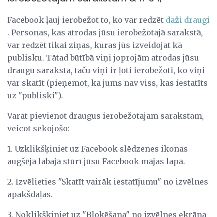
Facebook ļauj ierobežot to, ko var redzēt
daži draugi
. Personas, kas atrodas jūsu ierobežotajā sarakstā,
var redzēt tikai ziņas, kuras jūs izveidojat kā
publisku. Tātad būtībā viņi joprojām atrodas jūsu
draugu sarakstā, taču viņi ir ļoti ierobežoti, ko viņi
var skatīt (pieņemot, ka jums nav viss, kas iestatīts
uz "publiski").
Varat pievienot draugus ierobežotajam sarakstam,
veicot sekojošo:
1. Uzklikšķiniet uz Facebook slēdzenes ikonas
augšējā labajā stūrī jūsu Facebook mājas lapā.
2. Izvēlieties "Skatīt vairāk iestatījumu" no izvēlnes
apakšdaļas.
3. Noklikšķiniet uz "Bloķēšana" no izvēlnes ekrāna