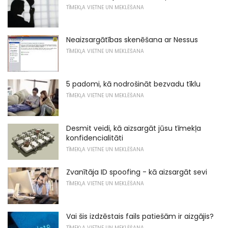
TĪMEKĻA VIETNE UN MEKLĒŠANA
Neaizsargātības skenēšana ar Nessus
TĪMEKĻA VIETNE UN MEKLĒŠANA
5 padomi, kā nodrošināt bezvadu tīklu
TĪMEKĻA VIETNE UN MEKLĒŠANA
Desmit veidi, kā aizsargāt jūsu tīmekļa
konfidencialitāti
TĪMEKĻA VIETNE UN MEKLĒŠANA
Zvanītāja ID spoofing - kā aizsargāt sevi
TĪMEKĻA VIETNE UN MEKLĒŠANA
Vai šis izdzēstais fails patiešām ir aizgājis?
TĪMEKĻA VIETNE UN MEKLĒŠANA