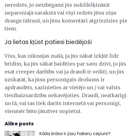
neredzēs, jo neizbēgami jūs noklikšķināsit
nepareizajā sarakstā vai viņi redzēs jūsu ziņu
draugu tālrunī, un jūsu komentāri atgriezīsies pie
tiem.
Ja lietas kļūst patiesi biedējoši
Viss, kas niknojas malā, ja jūs sākat izkļūt līdz
brīdim, ka jūs sākat baidīties par savu dzīvi, jo jūs
esat creeper darbību vai ja draudi ir veikti, un jūs
uzskatāt, ka jūsu personīgais drošums ir
apdraudēts, sazinieties ar vietējo un / vai valsts
tiesībaizsardzību nekavējoties. Draudi, neatkarīgi
no tā, vai tas tiek darīts internetā vai personīgi,
vienmēr būtu jāuztver nopietni.
Alike posts
Kāda krāsa ir jūsu hakeru cepure?