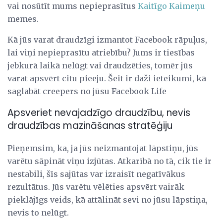
vai nosūtīt mums nepieprasītus
Kaitīgo Kaimeņu
memes.
Kā jūs varat draudzīgi izmantot Facebook rāpuļus,
lai viņi nepieprasītu atriebību? Jums ir tiesības
jebkurā laikā nelūgt vai draudzēties, tomēr jūs
varat apsvērt citu pieeju. Šeit ir daži ieteikumi, kā
saglabāt creepers no jūsu Facebook Life
Apsveriet nevajadzīgo draudzību, nevis
draudzības mazināšanas stratēģiju
Pieņemsim, ka, ja jūs neizmantojat lāpstiņu, jūs
varētu sāpināt viņu izjūtas. Atkarībā no tā, cik tie ir
nestabili, šīs sajūtas var izraisīt negatīvākus
rezultātus. Jūs varētu vēlēties apsvērt vairāk
pieklājīgs veids, kā attālināt sevi no jūsu lāpstiņa,
nevis to nelūgt.