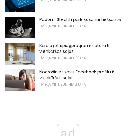
Padomi Stealth pārlūkošanai tiešsaistē
TĪMEKĻA VIETNE UN MEKLĒŠANA
Kā bloķēt spiegprogrammatūru 5
vienkāršos soļos
TĪMEKĻA VIETNE UN MEKLĒŠANA
Nodrošiniet savu Facebook profilu 6
vienkāršos soļos
TĪMEKĻA VIETNE UN MEKLĒŠANA
ad