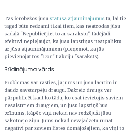
Tas ierobežos jūsu
statusa atjauninājumus
tā, lai tie
tagad būtu redzami tikai tiem, kas neatrodas jūsu
sadaļā "Nepublicējiet to ar sarakstu", tādējādi
efektīvi nepieļaujot, ka jūsu lāpstiņas neatpaliktu
ar jūsu atjauninājumiem (pieņemot, ka jūs
pievienojāt tos "Don" t akciju "saraksts).
Brīdinājuma vārds
Problēmas var rasties, ja jums un jūsu lācītim ir
daudz savstarpēju draugu. Dažreiz draugs var
pārpublicēt kaut ko tādu, ko esat ievietojis saviem
nesaistītiem draugiem, un jūsu lāpstiņš būs
brīnums, kāpēc viņi nekad nav redzējuši jūsu
sākotnējo ziņu. Jums nekad nevajadzētu runāt
negatīvi par saviem līstes domājošajiem, ka viņi to