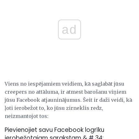
ad
Viens no iespējamiem veidiem, kā saglabāt jūsu
creepers no attāluma, ir atmest barošanu viņiem
jūsu Facebook atjauninājumus. Šeit ir daži veidi, kā
ļoti ierobežot to, ko jūsu zirneklis redz,
neizmantojot tos:
Pievienojiet savu Facebook logrīku
ierobežotajam sarakstam & # 34;