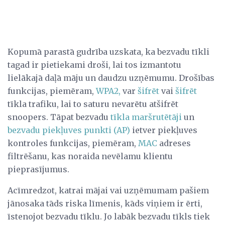
Kopumā parastā gudrība uzskata, ka bezvadu tīkli
tagad ir pietiekami droši, lai tos izmantotu
lielākajā daļā māju un daudzu uzņēmumu. Drošības
funkcijas, piemēram,
WPA2,
var
šifrēt
vai
šifrēt
tīkla trafiku, lai to saturu nevarētu atšifrēt
snoopers. Tāpat bezvadu
tīkla maršrutētāji
un
bezvadu piekļuves punkti (AP)
ietver piekļuves
kontroles funkcijas, piemēram,
MAC
adreses
filtrēšanu, kas noraida nevēlamu klientu
pieprasījumus.
Acīmredzot, katrai mājai vai uzņēmumam pašiem
jānosaka tāds riska līmenis, kāds viņiem ir ērti,
īstenojot bezvadu tīklu. Jo labāk bezvadu tīkls tiek