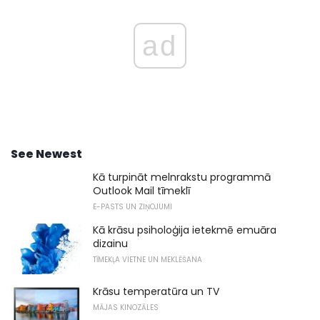
ad
See Newest
Kā turpināt melnrakstu programmā
Outlook Mail tīmeklī
E-PASTS UN ZIŅOJUMI
Kā krāsu psiholoģija ietekmē emuāra
dizainu
TĪMEKĻA VIETNE UN MEKLĒŠANA
Krāsu temperatūra un TV
MĀJAS KINOZĀLES