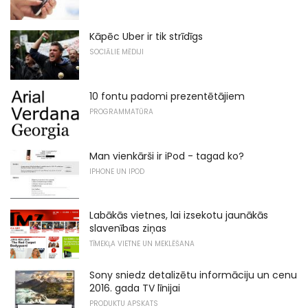
Kāpēc Uber ir tik strīdīgs
SOCIĀLIE MĒDIJI
10 fontu padomi prezentētājiem
PROGRAMMATŪRA
Man vienkārši ir iPod - tagad ko?
IPHONE UN IPOD
Labākās vietnes, lai izsekotu jaunākās
slavenības ziņas
TĪMEKĻA VIETNE UN MEKLĒŠANA
Sony sniedz detalizētu informāciju un cenu
2016. gada TV līnijai
PRODUKTU APSKATS