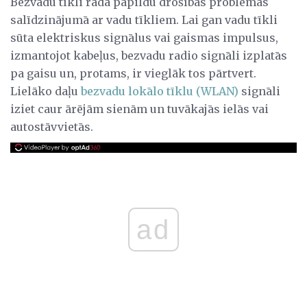
Bezvadu tīkli rada papildu drošības problēmas
salīdzinājumā ar vadu tīkliem. Lai gan vadu tīkli
sūta elektriskus signālus vai gaismas impulsus,
izmantojot kabeļus, bezvadu radio signāli izplatās
pa gaisu un, protams, ir vieglāk tos pārtvert.
Lielāko daļu
bezvadu lokālo tīklu (WLAN)
signāli
iziet caur ārējām sienām un tuvākajās ielās vai
autostāvvietās.
ad