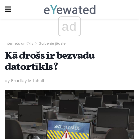
ad
Internets un tīkls
Galvenie jēdzieni
Kā drošs ir bezvadu
datortīkls?
by Bradley Mitchell