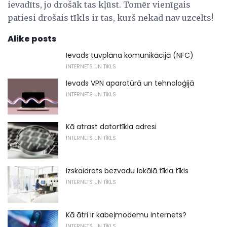
ievadīts, jo drošāk tas kļūst. Tomēr vienīgais
patiesi drošais tīkls ir tas, kurš nekad nav uzcelts!
Alike posts
Ievads tuvplāna komunikācijā (NFC)
INTERNETS UN TĪKLS
Ievads VPN aparatūrā un tehnoloģijā
INTERNETS UN TĪKLS
Kā atrast datortīkla adresi
INTERNETS UN TĪKLS
Izskaidrots bezvadu lokālā tīkla tīkls
INTERNETS UN TĪKLS
Kā ātri ir kabeļmodemu internets?
INTERNETS UN TĪKLS