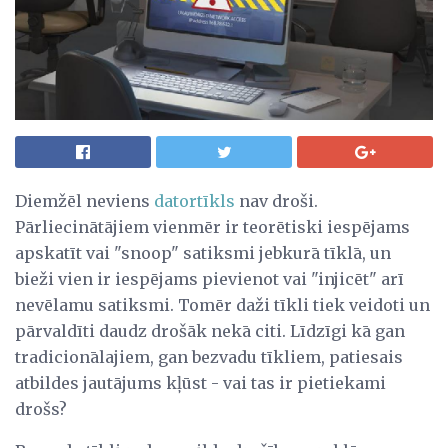
Diemžēl neviens
datortīkls
nav droši.
Pārliecinātājiem vienmēr ir teorētiski iespējams
apskatīt vai "snoop" satiksmi jebkurā tīklā, un
bieži vien ir iespējams pievienot vai "injicēt" arī
nevēlamu satiksmi. Tomēr daži tīkli tiek veidoti un
pārvaldīti daudz drošāk nekā citi. Līdzīgi kā gan
tradicionālajiem, gan bezvadu tīkliem, patiesais
atbildes jautājums kļūst - vai tas ir pietiekami
drošs?