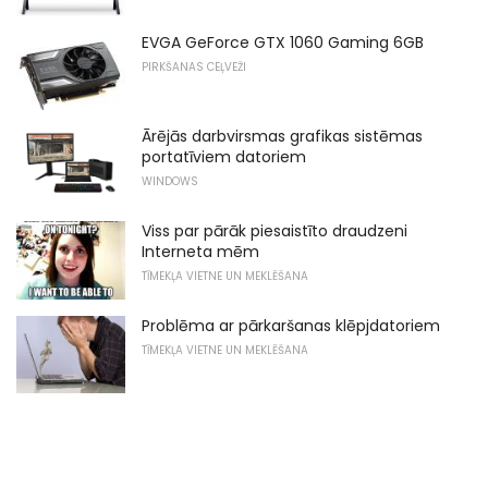
EVGA GeForce GTX 1060 Gaming 6GB
PIRKŠANAS CEĻVEŽI
Ārējās darbvirsmas grafikas sistēmas
portatīviem datoriem
WINDOWS
Viss par pārāk piesaistīto draudzeni
Interneta mēm
TĪMEKĻA VIETNE UN MEKLĒŠANA
Problēma ar pārkaršanas klēpjdatoriem
TĪMEKĻA VIETNE UN MEKLĒŠANA