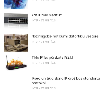
Kas ir tīkla slēdzis?
INTERNETS UN TĪKLS
Nozīmīgākie notikumi datortīklu vēsturē
INTERNETS UN TĪKLS
Tīkla IP īss pārskats 192.1.1
INTERNETS UN TĪKLS
IPsec un tīkla slāņa IP drošības standarta
protokoli
INTERNETS UN TĪKLS