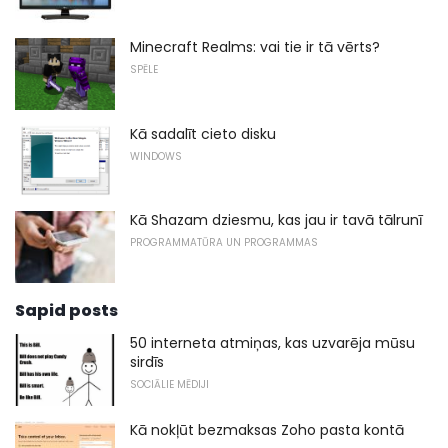
Minecraft Realms: vai tie ir tā vērts?
SPĒLE
Kā sadalīt cieto disku
WINDOWS
Kā Shazam dziesmu, kas jau ir tavā tālrunī
PROGRAMMATŪRA UN PROGRAMMAS
Sapid posts
50 interneta atmiņas, kas uzvarēja mūsu
sirdīs
SOCIĀLIE MĒDIJI
Kā nokļūt bezmaksas Zoho pasta kontā