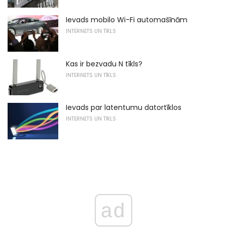
Ievads mobilo Wi-Fi automašīnām
INTERNETS UN TĪKLS
Kas ir bezvadu N tīkls?
INTERNETS UN TĪKLS
Ievads par latentumu datortīklos
INTERNETS UN TĪKLS
ad