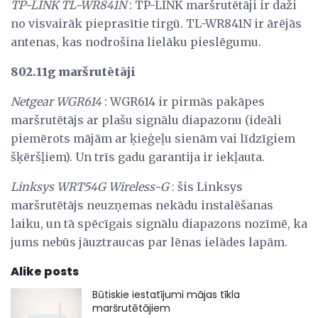
TP-LINK TL-WR841N
: TP-LINK maršrutētāji ir daži
no visvairāk pieprasītie tirgū. TL-WR841N ir ārējās
antenas, kas nodrošina lielāku pieslēgumu.
802.11g maršrutētāji
Netgear WGR614
: WGR614 ir pirmās pakāpes
maršrutētājs ar plašu signālu diapazonu (ideāli
piemērots mājām ar ķieģeļu sienām vai līdzīgiem
šķēršļiem). Un trīs gadu garantija ir iekļauta.
Linksys WRT54G Wireless-G
: šis Linksys
maršrutētājs neuzņemas nekādu instalēšanas
laiku, un tā spēcīgais signālu diapazons nozīmē, ka
jums nebūs jāuztraucas par lēnas ielādes lapām.
Alike posts
Būtiskie iestatījumi mājas tīkla
maršrutētājiem