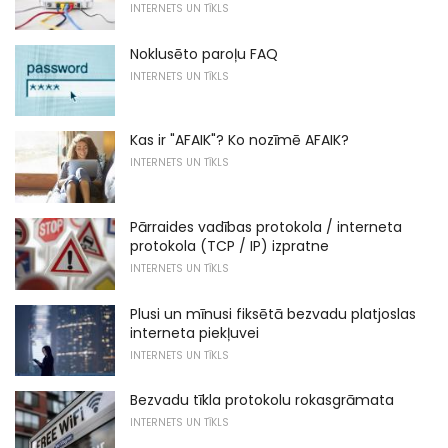
INTERNETS UN TĪKLS
Noklusēto paroļu FAQ
INTERNETS UN TĪKLS
Kas ir "AFAIK"? Ko nozīmē AFAIK?
INTERNETS UN TĪKLS
Pārraides vadības protokola / interneta
protokola (TCP / IP) izpratne
INTERNETS UN TĪKLS
Plusi un mīnusi fiksētā bezvadu platjoslas
interneta piekļuvei
INTERNETS UN TĪKLS
Bezvadu tīkla protokolu rokasgrāmata
INTERNETS UN TĪKLS