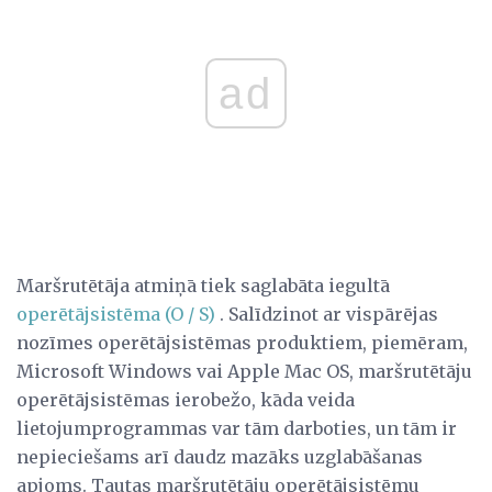
ad
Maršrutētāja atmiņā tiek saglabāta iegultā
operētājsistēma (O / S)
. Salīdzinot ar vispārējas
nozīmes operētājsistēmas produktiem, piemēram,
Microsoft Windows vai Apple Mac OS, maršrutētāju
operētājsistēmas ierobežo, kāda veida
lietojumprogrammas var tām darboties, un tām ir
nepieciešams arī daudz mazāks uzglabāšanas
apjoms. Tautas maršrutētāju operētājsistēmu