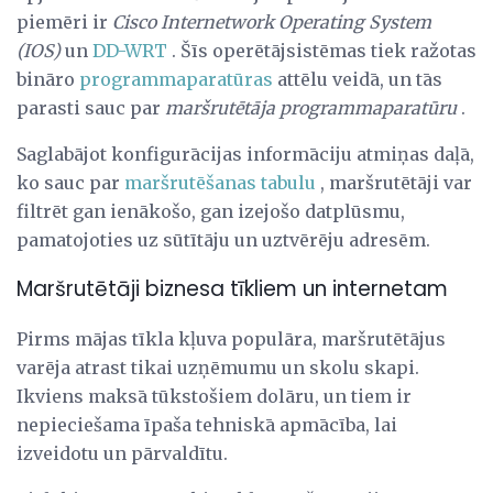
piemēri ir
Cisco Internetwork Operating System
(IOS)
un
DD-WRT
. Šīs operētājsistēmas tiek ražotas
bināro
programmaparatūras
attēlu veidā, un tās
parasti sauc par
maršrutētāja programmaparatūru
.
Saglabājot konfigurācijas informāciju atmiņas daļā,
ko sauc par
maršrutēšanas tabulu
, maršrutētāji var
filtrēt gan ienākošo, gan izejošo datplūsmu,
pamatojoties uz sūtītāju un uztvērēju adresēm.
Maršrutētāji biznesa tīkliem un internetam
Pirms mājas tīkla kļuva populāra, maršrutētājus
varēja atrast tikai uzņēmumu un skolu skapi.
Ikviens maksā tūkstošiem dolāru, un tiem ir
nepieciešama īpaša tehniskā apmācība, lai
izveidotu un pārvaldītu.