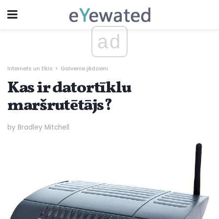
ad
Internets un tīkls
Galvenie jēdzieni
Kas ir datortīklu
maršrutētājs?
by Bradley Mitchell