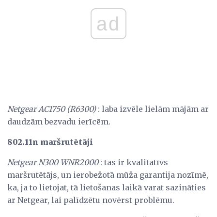
ad
Netgear AC1750 (R6300)
: laba izvēle lielām mājām ar
daudzām bezvadu ierīcēm.
802.11n maršrutētāji
Netgear N300 WNR2000
: tas ir kvalitatīvs
maršrutētājs, un ierobežotā mūža garantija nozīmē,
ka, ja to lietojat, tā lietošanas laikā varat sazināties
ar Netgear, lai palīdzētu novērst problēmu.