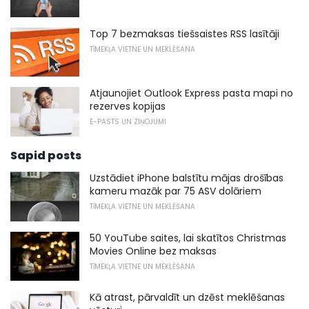
Top 7 bezmaksas tiešsaistes RSS lasītāji
TĪMEKĻA VIETNE UN MEKLĒŠANA
Atjaunojiet Outlook Express pasta mapi no
rezerves kopijas
E-PASTS UN ZIŅOJUMI
Sapid posts
Uzstādiet iPhone balstītu mājas drošības
kameru mazāk par 75 ASV dolāriem
TĪMEKĻA VIETNE UN MEKLĒŠANA
50 YouTube saites, lai skatītos Christmas
Movies Online bez maksas
TĪMEKĻA VIETNE UN MEKLĒŠANA
Kā atrast, pārvaldīt un dzēst meklēšanas