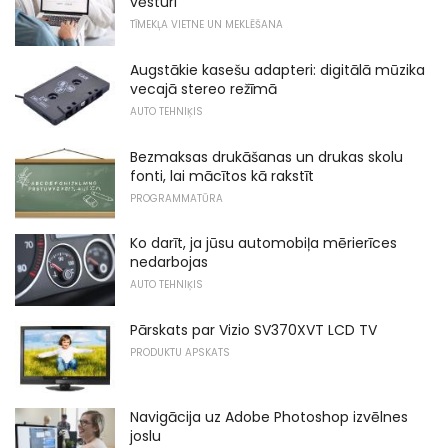
vēsturi
TĪMEKĻA VIETNE UN MEKLĒŠANA
Augstākie kasešu adapteri: digitālā mūzika
vecajā stereo režīmā
AUTO TEHNIĶIS
Bezmaksas drukāšanas un drukas skolu
fonti, lai mācītos kā rakstīt
PROGRAMMATŪRA
Ko darīt, ja jūsu automobiļa mērierīces
nedarbojas
AUTO TEHNIĶIS
Pārskats par Vizio SV370XVT LCD TV
PRODUKTU APSKATS
Navigācija uz Adobe Photoshop izvēlnes
joslu