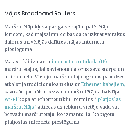
Mājas Broadband Routers
Maršrutētāji kļuva par galvenajām patērētāju
ierīcēm, kad mājsaimniecības sāka uzkrāt vairākus
datorus un vēlējās dalīties mājas interneta
pieslēgumā
Mājas tīkli izmanto
interneta protokola (IP)
maršrutētājus, lai savienotu datorus savā starpā un
ar internetu. Vietējo maršrutētāju agrīnās paaudzes
atbalstīja tradicionālos tīklus ar
Ethernet kabeļiem,
savukārt jaunākie bezvadu maršrutētāji atbalstīja
Wi-Fi
kopā ar Ethernet tīklu. Termins "
platjoslas
maršrutētājs"
attiecas uz jebkuru vietējo vadu vai
bezvadu maršrutētāju, ko izmanto, lai kopīgotu
platjoslas interneta pieslēgumu.