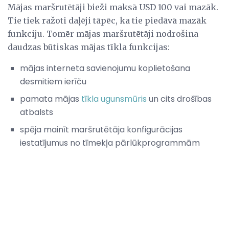
Mājas maršrutētāji bieži maksā USD 100 vai mazāk.
Tie tiek ražoti daļēji tāpēc, ka tie piedāvā mazāk
funkciju. Tomēr mājas maršrutētāji nodrošina
daudzas būtiskas mājas tīkla funkcijas:
mājas interneta savienojumu koplietošana
desmitiem ierīču
pamata mājas
tīkla ugunsmūris
un cits drošības
atbalsts
spēja mainīt maršrutētāja konfigurācijas
iestatījumus no tīmekļa pārlūkprogrammām