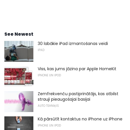
See Newest
30 labākie iPad izmantošanas veidi
IPAD
Viss, kas jums jāzina par Apple HomeKit
IPHONE UN IPOD
Zemfrekvenču pastiprinātājs, kas atbilst
strauji pieaugošajai basijai
AUTO TEHNIĶIS
Kā pārsūtīt kontaktus no iPhone uz iPhone
IPHONE UN IPOD