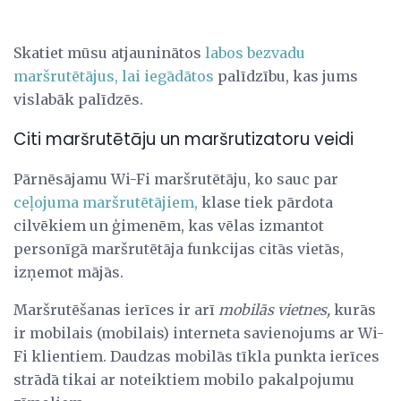
Skatiet mūsu atjauninātos
labos bezvadu
maršrutētājus, lai iegādātos
palīdzību, kas jums
vislabāk palīdzēs.
Citi maršrutētāju un maršrutizatoru veidi
Pārnēsājamu Wi-Fi maršrutētāju, ko sauc par
ceļojuma maršrutētājiem,
klase tiek pārdota
cilvēkiem un ģimenēm, kas vēlas izmantot
personīgā maršrutētāja funkcijas citās vietās,
izņemot mājās.
Maršrutēšanas ierīces ir arī
mobilās vietnes,
kurās
ir mobilais (mobilais) interneta savienojums ar Wi-
Fi klientiem. Daudzas mobilās tīkla punkta ierīces
strādā tikai ar noteiktiem mobilo pakalpojumu