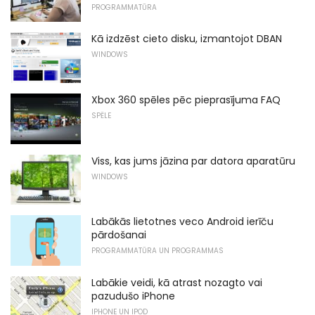
PROGRAMMATŪRA
Kā izdzēst cieto disku, izmantojot DBAN
WINDOWS
Xbox 360 spēles pēc pieprasījuma FAQ
SPĒLE
Viss, kas jums jāzina par datora aparatūru
WINDOWS
Labākās lietotnes veco Android ierīču
pārdošanai
PROGRAMMATŪRA UN PROGRAMMAS
Labākie veidi, kā atrast nozagto vai
pazudušo iPhone
IPHONE UN IPOD