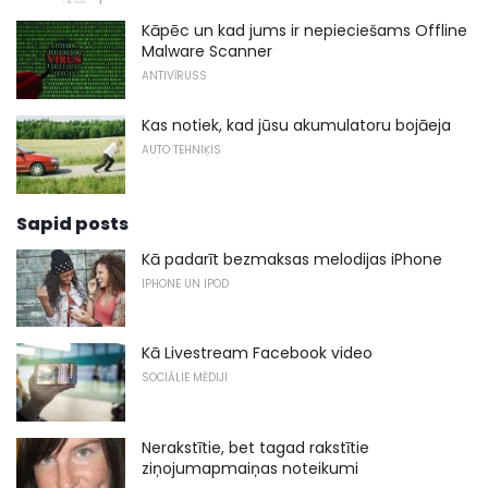
Kāpēc un kad jums ir nepieciešams Offline
Malware Scanner
ANTIVĪRUSS
Kas notiek, kad jūsu akumulatoru bojāeja
AUTO TEHNIĶIS
Sapid posts
Kā padarīt bezmaksas melodijas iPhone
IPHONE UN IPOD
Kā Livestream Facebook video
SOCIĀLIE MĒDIJI
Nerakstītie, bet tagad rakstītie
ziņojumapmaiņas noteikumi