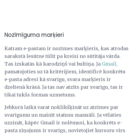
Nozīmīguma marķieri
Katram e-pastam ir nozīmes marķieris, kas atrodas
sarakstā Iesūtne tūlīt pa kreisi no sūtītāja vārda.
Tas izskatās kā karodziņš vai bultiņa. Ja
Gmail,
pamatojoties uz tā kritērijiem, identificē konkrētu
e-pasta adresi kā svarīgu, svara marķieris ir
dzeltenā krāsā. Ja tas nav atzīts par svarīgu, tas ir
tikai tukšs formas uzmetums.
Jebkurā laikā varat noklikšķināt uz atzīmes par
svarīgumu un mainīt statusu manuāli. Ja vēlaties
uzzināt, kāpēc Gmail ir nolēmusi, ka konkrēts e-
pasta ziņojums ir svarīgs, novietojiet kursoru virs