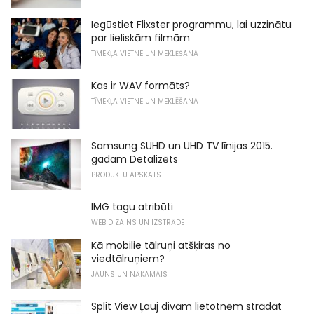
Iegūstiet Flixster programmu, lai uzzinātu
par lieliskām filmām
TĪMEKĻA VIETNE UN MEKLĒŠANA
Kas ir WAV formāts?
TĪMEKĻA VIETNE UN MEKLĒŠANA
Samsung SUHD un UHD TV līnijas 2015.
gadam Detalizēts
PRODUKTU APSKATS
IMG tagu atribūti
WEB DIZAINS UN IZSTRĀDE
Kā mobilie tālruņi atšķiras no
viedtālruņiem?
JAUNS UN NĀKAMAIS
Split View Ļauj divām lietotnēm strādāt