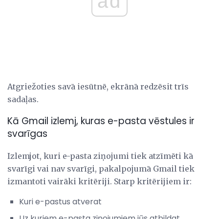
ad
Atgriežoties savā iesūtnē, ekrānā redzēsit trīs
sadaļas.
Kā Gmail izlemj, kuras e-pasta vēstules ir
svarīgas
Izlemjot, kuri e-pasta ziņojumi tiek atzīmēti kā
svarīgi vai nav svarīgi, pakalpojumā Gmail tiek
izmantoti vairāki kritēriji. Starp kritērijiem ir:
Kuri e-pastus atverat
Uz kuriem e-pasta ziņojumiem jūs atbildat