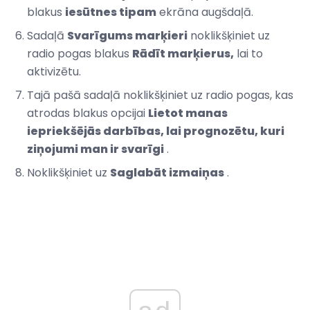
blakus
iesūtnes tipam
ekrāna augšdaļā.
Sadaļā
Svarīgums marķieri
noklikšķiniet uz
radio pogas blakus
Rādīt marķierus,
lai to
aktivizētu.
Tajā pašā sadaļā noklikšķiniet uz radio pogas, kas
atrodas blakus opcijai
Lietot manas
iepriekšējās darbības, lai prognozētu, kuri
ziņojumi man ir svarīgi
.
Noklikšķiniet uz
Saglabāt izmaiņas
.