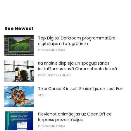
See Newest
Top Digital Darkroom programmatūra
digitālajiem fotogrāfiem
PROGRAMMATŪRA
Kā mainīt displeja un spoguļošanas
iestatījumus savā Chromebook datorā
PĀRLŪKPROGRAMMAS
Tikai Cause 3 ir Just Smieklīgs, un Just Fun
SPĒLE
Pievienot animācijas uz OpenOffice
Impress prezentācijas
PROGRAMMATŪRA