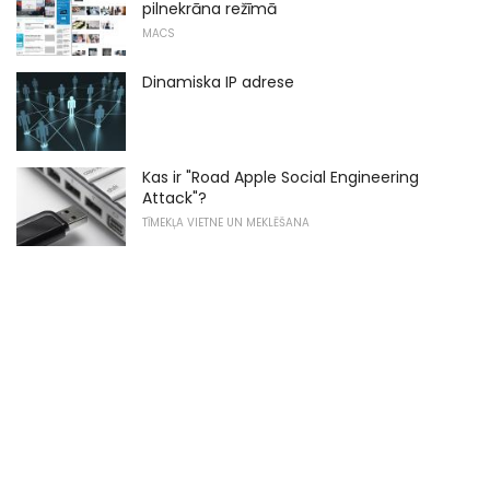
pilnekrāna režīmā
MACS
Dinamiska IP adrese
Kas ir "Road Apple Social Engineering
Attack"?
TĪMEKĻA VIETNE UN MEKLĒŠANA