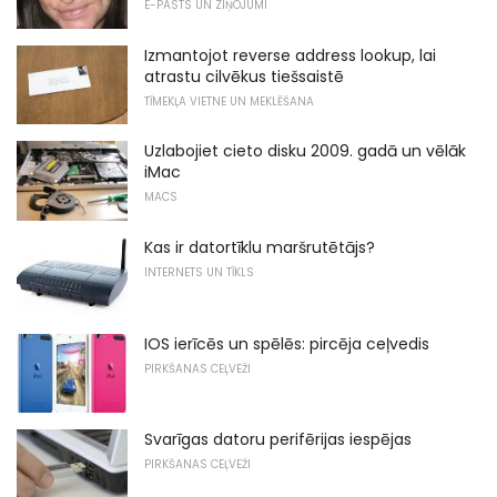
E-PASTS UN ZIŅOJUMI
Izmantojot reverse address lookup, lai
atrastu cilvēkus tiešsaistē
TĪMEKĻA VIETNE UN MEKLĒŠANA
Uzlabojiet cieto disku 2009. gadā un vēlāk
iMac
MACS
Kas ir datortīklu maršrutētājs?
INTERNETS UN TĪKLS
IOS ierīcēs un spēlēs: pircēja ceļvedis
PIRKŠANAS CEĻVEŽI
Svarīgas datoru perifērijas iespējas
PIRKŠANAS CEĻVEŽI