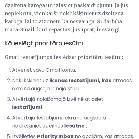
dzeltenā karoga un izlasiet paskaidrojumu. Ja jūs
nepiekrītu, vienkārši noklikšķiniet uz dzeltena
karoga, lai to atzīmētu kā nesvarīgu. Šī darbība
māca Gmail, kuri e-pastus, jūsuprāt, ir svarīgi.
Kā ieslēgt prioritāro iesūtni
Gmail iestatījumos ieslēdzat prioritāru iesūtni:
Atveriet savu Gmail kontu.
Noklikšķiniet uz
ikonas
Iestatījumi, kas
atrodas
ekrāna augšējā labajā stūrī.
Atvērtajā nolaižamajā izvēlnē atlasiet
Iestatījumi
.
Atvērtajā Iestatījumu ekrāna augšdaļā
noklikšķiniet uz cilnes
Iesūtne
.
Izvēlieties
Priority Inbox
no opcijām, kas atrodas