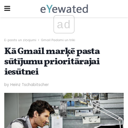
ad
E-pasts un ziņojumi
Gmail Padomi un triki
Kā Gmail marķē pasta
sūtījumu prioritārajai
iesūtnei
by Heinz Tschabitscher