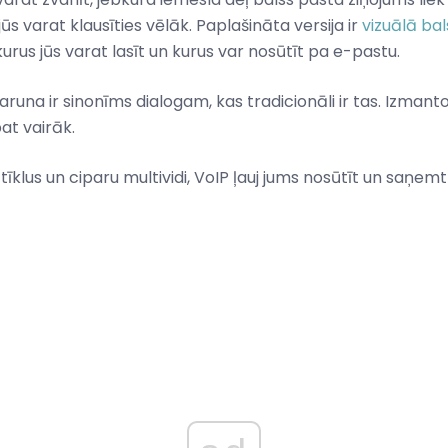
jūs varat klausīties vēlāk. Paplašināta versija ir
vizuālā bal
urus jūs varat lasīt un kurus var nosūtīt pa e-pastu.
aruna ir sinonīms dialogam, kas tradicionāli ir tas. Izmanto
at vairāk.
P tīklus un ciparu multividi, VoIP ļauj jums nosūtīt un saņe