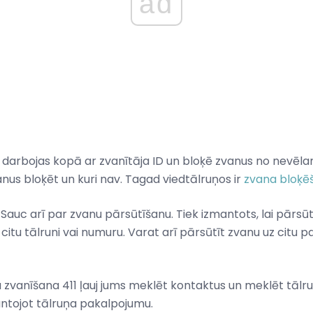
ad
s darbojas kopā ar zvanītāja ID un bloķē zvanus no nevēl
anus bloķēt un kuri nav. Tagad viedtālruņos ir
zvana bloķē
 Sauc arī par zvanu pārsūtīšanu. Tiek izmantots, lai pārsū
citu tālruni vai numuru. Varat arī pārsūtīt zvanu uz citu
a zvanīšana 411 ļauj jums meklēt kontaktus un meklēt tālru
antojot tālruņa pakalpojumu.