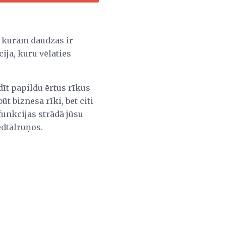
o kurām daudzas ir
ja, kuru vēlaties
dīt papildu ērtus rīkus
t biznesa rīki, bet citi
funkcijas strādā jūsu
edtālruņos.