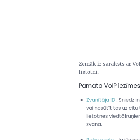
Zemāk ir saraksts ar Vo
lietotni.
Pamata VoIP iezīme
Zvanītāja ID
. Sniedz i
vai nosūtīt tos uz cit
lietotnes viedtālruņi
zvana.
Balss pasts
. Ja jūs ne