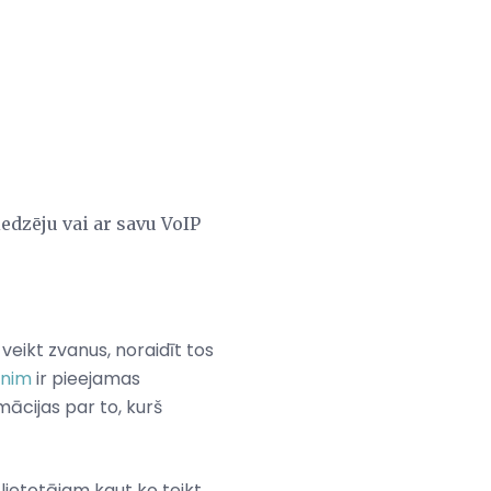
edzēju vai ar savu VoIP
 veikt zvanus, noraidīt tos
unim
ir pieejamas
ācijas par to, kurš
lietotājam kaut ko teikt,