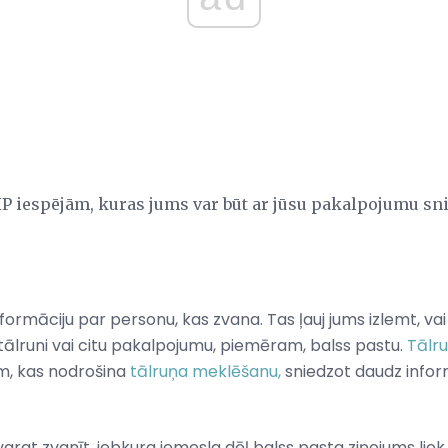
IP iespējām, kuras jums var būt ar jūsu pakalpojumu sni
s
nformāciju par personu, kas zvana. Tas ļauj jums izlemt, vai
u tālruni vai citu pakalpojumu, piemēram, balss pastu.
Tālr
em, kas nodrošina
tālruņa
meklēšanu,
sniedzot daudz inform
varat zvanīt, jebkura iemesla dēļ balss pasta ziņojums liek 