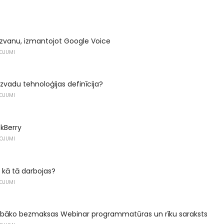
t zvanu, izmantojot Google Voice
ŅOJUMI
ezvadu tehnoloģijas definīcija?
ŅOJUMI
ckBerry
ŅOJUMI
n kā tā darbojas?
ŅOJUMI
labāko bezmaksas Webinar programmatūras un rīku saraksts