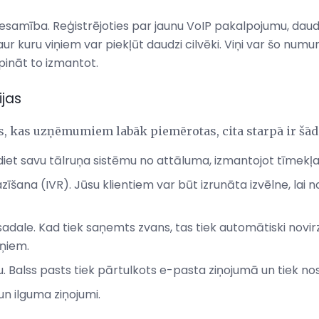
samība. Reģistrējoties par jaunu VoIP pakalpojumu, daudz
r kuru viņiem var piekļūt daudzi cilvēki. Viņi var šo num
ināt to izmantot.
ijas
as, kas uzņēmumiem labāk piemērotas, cita starpā ir šād
diet savu tālruņa sistēmu no attāluma, izmantojot tīmekļa
īšana (IVR). Jūsu klientiem var būt izrunāta izvēlne, lai no
dale. Kad tiek saņemts zvans, tas tiek automātiski novirz
uņiem.
. Balss pasts tiek pārtulkots e-pasta ziņojumā un tiek nos
un ilguma ziņojumi.