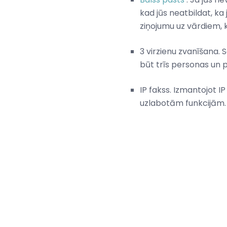
kad jūs neatbildat, ka 
ziņojumu uz vārdiem, k
3 virzienu zvanīšana. S
būt trīs personas un p
IP fakss. Izmantojot I
uzlabotām funkcijām.