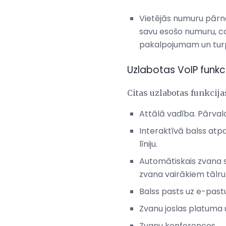
Vietējās numuru pārne
savu esošo numuru, cau
pakalpojumam un turp
Uzlabotas VoIP funkc
Citas uzlabotas funkcij
Attālā vadība. Pārval
Interaktīvā balss atpaz
līniju.
Automātiskais zvana sa
zvana vairākiem tālr
Balss pasts uz e-pastu
Zvanu joslas platuma 
Zvanu konferences.