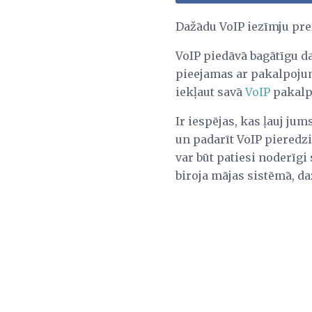
Dažādu VoIP iezīmju pre
VoIP piedāvā bagātīgu d
pieejamas ar pakalpojum
iekļaut savā
VoIP
pakalpo
Ir iespējas, kas ļauj ju
un padarīt VoIP pieredzi
var būt patiesi noderīgi
biroja mājas sistēmā, daž