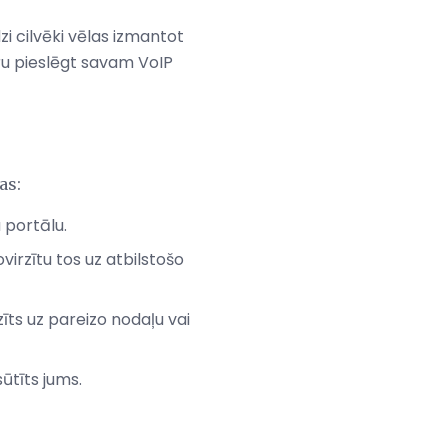
i cilvēki vēlas izmantot
uru pieslēgt savam VoIP
as:
 portālu.
virzītu tos uz atbilstošo
īts uz pareizo nodaļu vai
ūtīts jums.