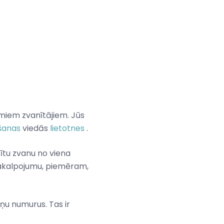
amiem zvanītājiem. Jūs
šanas
viedās
lietotnes
.
tītu zvanu no viena
 pakalpojumu, piemēram,
ņu numurus. Tas ir