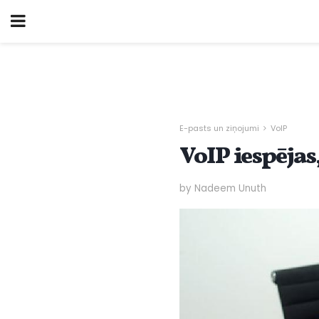
E-pasts un ziņojumi
VoIP
VoIP iespējas
by Nadeem Unuth