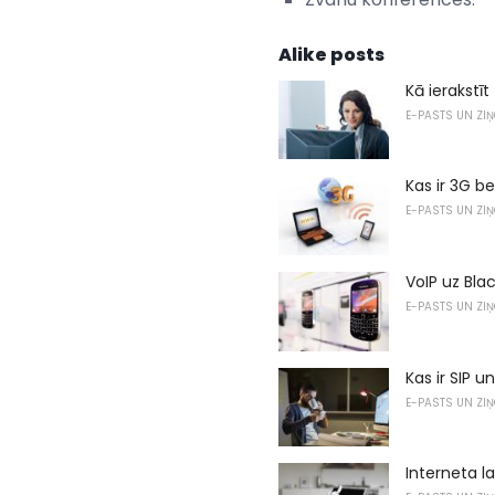
Alike posts
Kā ierakstī
E-PASTS UN ZI
Kas ir 3G b
E-PASTS UN ZI
VoIP uz Bla
E-PASTS UN ZI
Kas ir SIP u
E-PASTS UN ZI
Interneta 