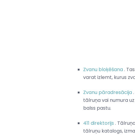
Zvanu bloķēšana
. Ta
varat izlemt, kurus zv
Zvanu pāradresācija
.
tālruņa vai numura uz 
balss pastu.
411 direktorijs
. Tālruņ
tālruņu katalogs, izm