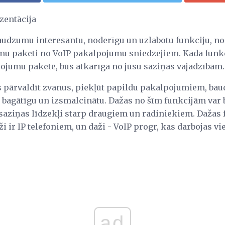
zentācija
audzumu interesantu, noderīgu un uzlabotu funkciju, n
u paketi no VoIP pakalpojumu sniedzējiem. Kāda funkci
jumu paketē, būs atkarīga no jūsu saziņas vajadzībām.
ms pārvaldīt zvanus, piekļūt papildu pakalpojumiem, bau
 bagātīgu un izsmalcinātu. Dažas no šīm funkcijām var bū
 saziņas līdzekļi starp draugiem un radiniekiem. Dažas 
i ir IP telefoniem, un daži - VoIP progr, kas darbojas vi
ad