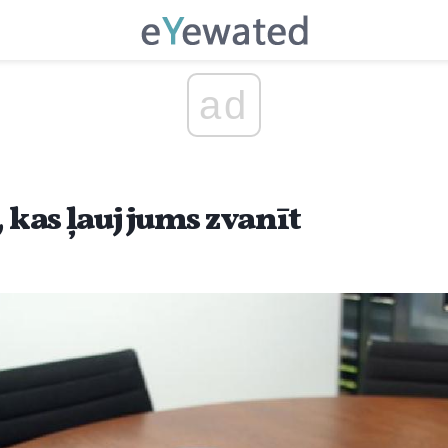
ad
, kas ļauj jums zvanīt