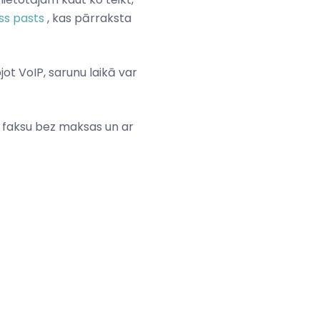
ss pasts
, kas pārraksta
jot VoIP, sarunu laikā var
mt faksu bez maksas un ar