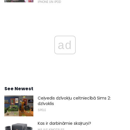
IPHONE UN IPOD
ad
See Newest
Ceļvedis dzīvokļu celtniecībā Sims 2:
dzīvoklis
SPĒLE
Kas ir darbināmie skaļruņi?
MĀJAS KINOZĀLES