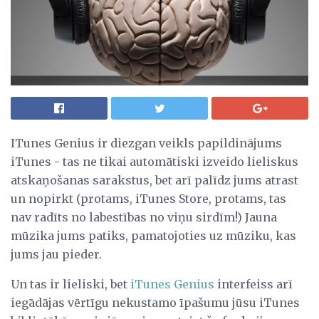
ITunes Genius ir diezgan veikls papildinājums
iTunes - tas ne tikai automātiski izveido lieliskus
atskaņošanas sarakstus, bet arī palīdz jums atrast
un nopirkt (protams, iTunes Store, protams, tas
nav radīts no labestības no viņu sirdīm!) Jauna
mūzika jums patiks, pamatojoties uz mūziku, kas
jums jau pieder.
Un tas ir lieliski, bet
iTunes Genius
interfeiss arī
iegādājas vērtīgu nekustamo īpašumu jūsu iTunes