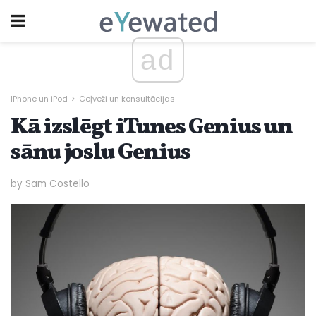
ad
IPhone un iPod
Ceļveži un konsultācijas
Kā izslēgt iTunes Genius un
sānu joslu Genius
by Sam Costello