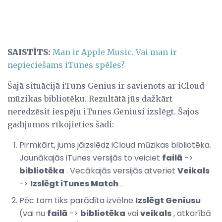
SAISTĪTS:
Man ir Apple Music.
Vai man ir
nepieciešams iTunes spēles?
Šajā situācijā iTuns Genius ir savienots ar iCloud
mūzikas bibliotēku. Rezultātā jūs dažkārt
neredzēsit iespēju iTunes Geniusi izslēgt. Šajos
gadījumos rīkojieties šādi:
Pirmkārt, jums jāizslēdz iCloud mūzikas bibliotēka.
Jaunākajās iTunes versijās to veiciet
failā
->
bibliotēka
. Vecākajās versijās atveriet
Veikals
->
Izslēgt iTunes Match
.
Pēc tam tiks parādīta izvēlne
Izslēgt Geniusu
(vai nu
failā
->
bibliotēka
vai
veikals
, atkarībā