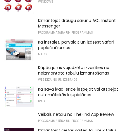
WINDOWS
Izmantojot draugu sarunu AOL Instant
Messenger
PROGRAMMATŪRA UN PROGRAMMAS
Kā instalēt, pārvaldīt un izdzēst Safari
paplašinājumus
MACS
Kāpēc jums vajadzētu izvairīties no
neizmantoto tabulu izmantošanas
WEB DIZAINS UN IZSTRĀDE
Kā savā iPad ierīcē iespējot vai atspējot
automātiskās lejupielādes
IPAD
Veikals netālu no TheFind App Review
PROGRAMMATŪRA UN PROGRAMMAS
Izmantojot cietās saites, lai Linux failus