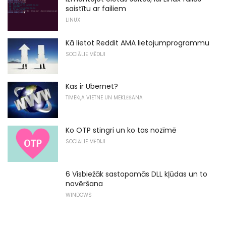
saistītu ar failiem
LINUX
Kā lietot Reddit AMA lietojumprogrammu
SOCIĀLIE MĒDIJI
Kas ir Ubernet?
TĪMEKĻA VIETNE UN MEKLĒŠANA
Ko OTP stingri un ko tas nozīmē
SOCIĀLIE MĒDIJI
6 Visbiežāk sastopamās DLL kļūdas un to
novēršana
WINDOWS