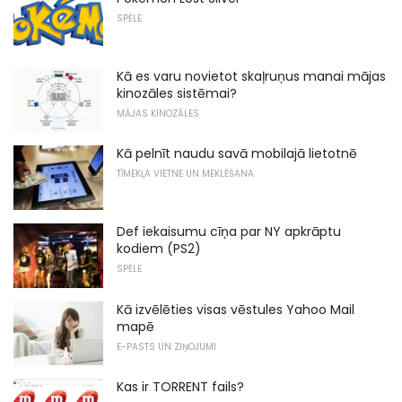
SPĒLE
Kā es varu novietot skaļruņus manai mājas
kinozāles sistēmai?
MĀJAS KINOZĀLES
Kā pelnīt naudu savā mobilajā lietotnē
TĪMEKĻA VIETNE UN MEKLĒŠANA
Def iekaisumu cīņa par NY apkrāptu
kodiem (PS2)
SPĒLE
Kā izvēlēties visas vēstules Yahoo Mail
mapē
E-PASTS UN ZIŅOJUMI
Kas ir TORRENT fails?