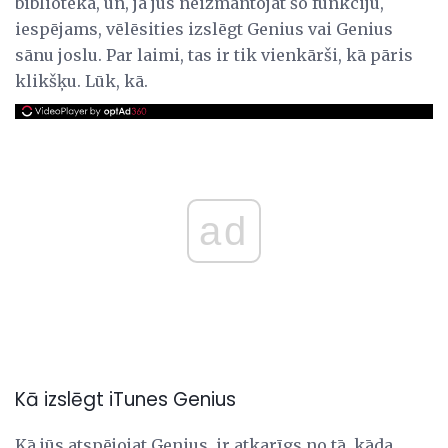
bibliotēkā, un, ja jūs neizmantojat šo funkciju,
iespējams, vēlēsities izslēgt Genius vai Genius
sānu joslu. Par laimi, tas ir tik vienkārši, kā pāris
klikšķu. Lūk, kā.
ad
Kā izslēgt iTunes Genius
Kā jūs atspējojat Genius, ir atkarīgs no tā, kāda