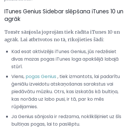
ITunes Genius Sidebar slēpšana iTunes 10 un
agrāk
Tomēr sānjosla joprojām tiek rādīta iTunes 10 un
agrāk. Lai atbrīvotos no tā, rīkojieties šādi:
Kad esat aktivizējis iTunes Genius, jūs redzēsiet
divas mazas pogas iTunes loga apakšējā labajā
stūrī.
Viens,
pogas Genius
, tiek izmantots, lai padarītu
ģeniālu izveidotu atskaņošanas sarakstus vai
piedāvātu mūziku. Otrs, kas izskatās kā bultiņa,
kas norāda uz labo pusi, ir tā, par ko mēs
rūpējamies.
Ja Genius sānjosla ir redzama, noklikšķiniet uz šīs
bultiņas pogas, lai to paslēptu.