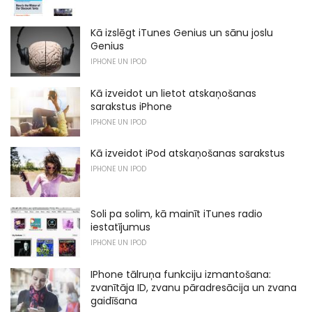
Kā izslēgt iTunes Genius un sānu joslu
Genius
IPHONE UN IPOD
Kā izveidot un lietot atskaņošanas
sarakstus iPhone
IPHONE UN IPOD
Kā izveidot iPod atskaņošanas sarakstus
IPHONE UN IPOD
Soli pa solim, kā mainīt iTunes radio
iestatījumus
IPHONE UN IPOD
IPhone tālruņa funkciju izmantošana:
zvanītāja ID, zvanu pāradresācija un zvana
gaidīšana