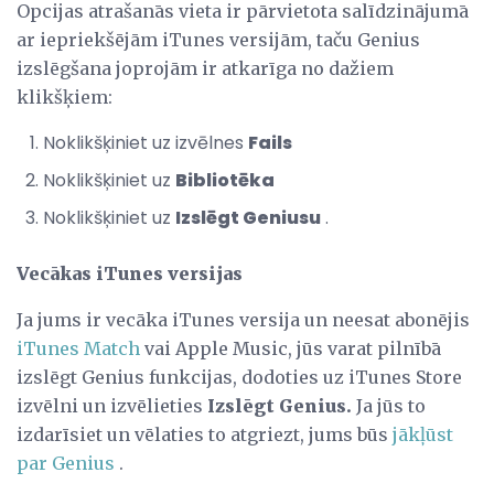
Opcijas atrašanās vieta ir pārvietota salīdzinājumā
ar iepriekšējām iTunes versijām, taču Genius
izslēgšana joprojām ir atkarīga no dažiem
klikšķiem:
Noklikšķiniet uz izvēlnes
Fails
Noklikšķiniet uz
Bibliotēka
Noklikšķiniet uz
Izslēgt Geniusu
.
Vecākas iTunes versijas
Ja jums ir vecāka iTunes versija un neesat abonējis
iTunes Match
vai Apple Music, jūs varat pilnībā
izslēgt Genius funkcijas, dodoties uz iTunes Store
izvēlni un izvēlieties
Izslēgt Genius.
Ja jūs to
izdarīsiet un vēlaties to atgriezt, jums būs
jākļūst
par Genius
.