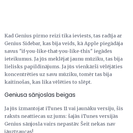
Kad Genius pirmo reizi tika ieviests, tas radīja ar
Genius Sidebar, kas bija veids, kā Apple piegādāja
savus "if-you-like-that-you-like-this" iegādes
ieteikumus. Ja jūs meklējat jaunu mūziku, tas bija
lielisks papildinājums. Ja jūs vienkārši vēlējāties
koncentrēties uz savu mūziku, tomēr tas bija
kaitinošas, kas lika vēlēties to slēpt.
Geniusa sānjoslas beigas
Ja jūs izmantojat iTunes 11 vai jaunāku versiju, šis
raksts neattiecas uz jums: šajās iTunes versijās
Genius sānjosla vairs nepastāv. Šeit nekas nav
jāuztraucas!