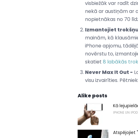
visbiežāk var radīt dz
nekā ar austiņām ar au
nopietnākas no 70 līd
Izmantojiet trokšņu
mainām, kā klausāmies
iPhone apjomu, tādējād
novērstu to, izmantoj
skatiet
8 labākās tro
Never Max It Out -
La
visu izvairīties. Pētni
Alike posts
Kā lejupiel
IPHONE UN IPOD
Atspējojiet 