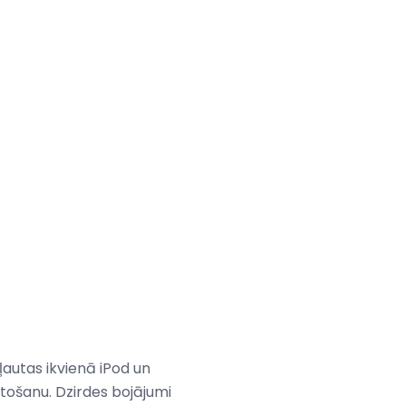
kļautas ikvienā iPod un
ntošanu. Dzirdes bojājumi