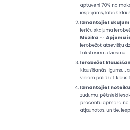
aptuveni 70% no maksim
iespējams, labāk klau
Izmantojiet skaļum
ierīču skaļuma ierobež
Mūzika
->
Apjoma i
ierobežot atsevišķu dzi
tūkstošiem dziesmu.
Ierobežot klausīša
klausīšanās ilgums. Ja
viņiem palīdzēt klausīt
Izmantojiet noteik
zudumu, pētnieki iesa
procentu apmērā no ma
atjaunotos, un tie, iesp