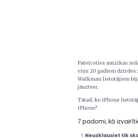
Pateicoties mūzikas ied
viņu 20 gadiem dzirdes 
Walkman lietotājiem bij
jāuztver.
Tātad, ko iPhone lietotā
iPhone?
7 padomi, kā izvairī
Neuzklausiet tik ska