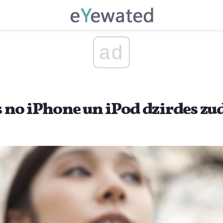
ad
es no iPhone un iPod dzirdes z