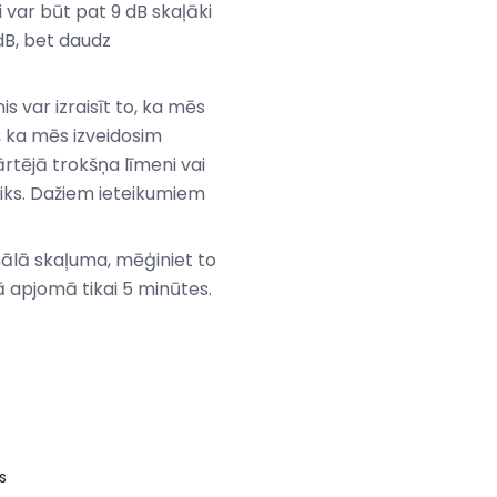
i var būt pat 9 dB skaļāki
 dB, bet daudz
is var izraisīt to, ka mēs
, ka mēs izveidosim
rtējā trokšņa līmeni vai
teiks. Dažiem ieteikumiem
imālā skaļuma, mēģiniet to
jā apjomā tikai 5 minūtes.
s