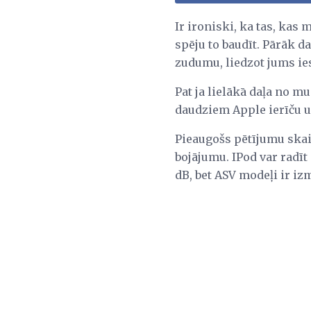
Ir ironiski, ka tas, kas
spēju to baudīt. Pārāk d
zudumu, liedzot jums ie
Pat ja lielākā daļa no 
daudziem Apple ierīču un
Pieaugošs pētījumu skait
bojājumu. IPod var radīt
dB, bet ASV modeļi ir i