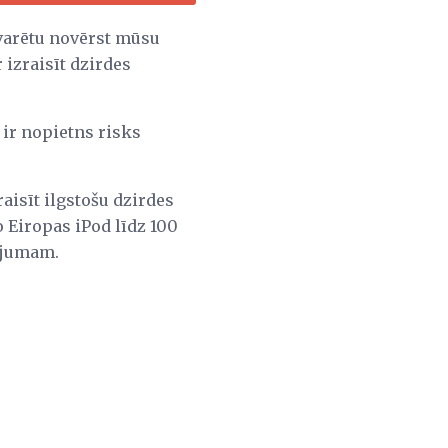
, varētu novērst mūsu
 izraisīt dzirdes
ir nopietns risks
aisīt ilgstošu dzirdes
 Eiropas iPod līdz 100
lējumam.