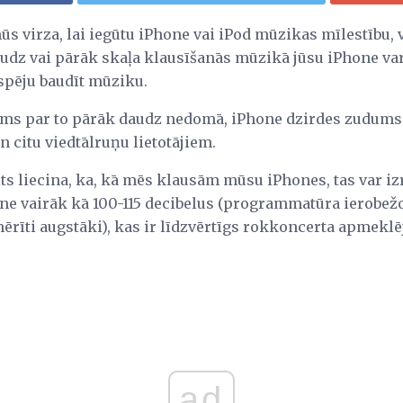
 mūs virza, lai iegūtu iPhone vai iPod mūzikas mīlestību
audz vai pārāk skaļa klausīšanās mūzikā jūsu iPhone var
spēju baudīt mūziku.
mums par to pārāk daudz nedomā, iPhone dzirdes zudums 
 citu viedtālruņu lietotājiem.
s liecina, ka, kā mēs klausām mūsu iPhones, tas var izr
 ne vairāk kā 100-115 decibelus (programmatūra ierobežo
zmērīti augstāki), kas ir līdzvērtīgs rokkoncerta apmek
ad