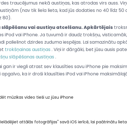
irdes traucējumus nekā austiņas, kas atrodas virs auss. Viņ
stiņām (nav tik liela lieta, kad jūs dodaties no 40 līdz 50
z 80).
 slāpēšanu vai austiņu atcelšanu. Apkārtējais
troksn
 iPod vai iPhone. Ja tuvumā ir daudz trokšņu, visticamāk
i palielinot dzirdes zuduma iespējas. Lai samazinātu apkā
iet
trokšņainas austiņas
. Viņi ir dārgāki, bet jūsu ausis pa
kšņu slāpēšanas austiņas
.
i gan ir viegli atrast sev klausīties savu iPhone pie maks
eki apgalvo, ka ir droši klausīties iPod vai iPhone maksimāla
ādēt mūzikas video tieši uz jūsu iPhone
"Ielādējiet attālās fotogrāfijas" savā iOS ierīcē, lai paātrinātu lieta