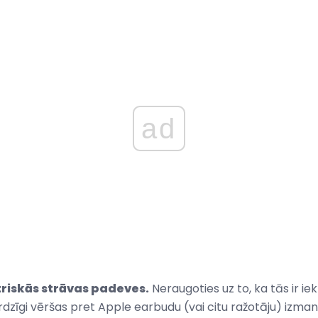
ad
triskās strāvas padeves.
Neraugoties uz to, ka tās ir ie
rdzīgi vēršas pret Apple earbudu (vai citu ražotāju) izma