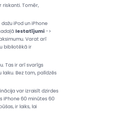
 riskanti. Tomēr,
 dažu iPod un iPhone
 sadaļā
Iestatījumi
->
maksimumu. Varat arī
u bibliotēkā ir
 Tas ir arī svarīgs
 laiku. Bez tam, palīdzēs
cija var izraisīt dzirdes
es iPhone 60 minūtes 60
s, ir laiks, lai