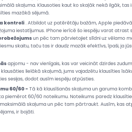
ālā skaļuma. Klausoties kaut ko skaļāk nekā ilgāk, tas ir
sīties mazākā sējumā.
a kontroli
. Atbildot uz patērētāju bažām, Apple piedāvā
ojuma iestatījumus. IPhone ierīcē šo iespēju varat atrast
erobežojums
un pēc tam pārvietojiet slīdni uz vēlamo 
esmu skaitu, taču tas ir daudz mazāk efektīvs, īpaši, ja jūs
nās
apjomu - nav vienīgais, kas var veicināt dzirdes zudumu.
 klausāties lielākā skaļumā, jums vajadzētu klausīties īsāku
ies sesijas, dodot ausīm iespēju atpūsties.
umu 60/60 -
Tā kā klausīšanās skaļuma un garuma kombinā
ka piemērot 60/60 noteikumu. Noteikums paredz klausīti
ksimālā skaļuma un pēc tam pārtraukt. Ausīm, kas atpūša
ējams, ir bojāti.