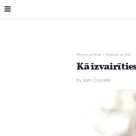
IPhone un iPod
Padomi un triki
Kā izvairīti
by Sam Costello