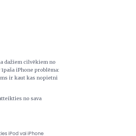
 ka dažiem cilvēkiem no
v īpaša iPhone problēma:
ums ir kaut kas nopietni
atteikties no sava
ties iPod vai iPhone