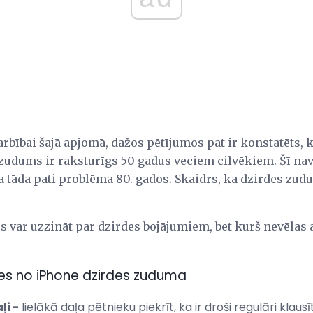
arbībai šajā apjomā, dažos pētījumos pat ir konstatēts,
zudums ir raksturīgs 50 gadus veciem cilvēkiem. Šī na
a tāda pati problēma 80. gados. Skaidrs, ka dzirdes zud
js var uzzināt par dzirdes bojājumiem, bet kurš nevēlas 
ties no iPhone dzirdes zuduma
ļi -
lielākā daļa pētnieku piekrīt, ka ir droši regulāri klausī