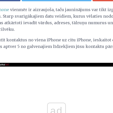
Phone
vienmēr ir aizraujoša, taču jauninājums var tikt izp
. Starp svarīgākajiem datu veidiem, kurus vēlaties nodot
s atkārtoti ievadīt vārdus, adreses, tālruņu numurus un
ilvēku.
sūtīt kontaktus no viena iPhone uz citu iPhone, ieskaito
ts aptver 5 no galvenajiem līdzekļiem jūsu kontaktu pār
ad