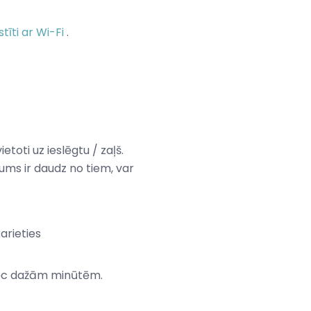
stīti ar Wi-Fi
.
ietoti uz ieslēgtu / zaļš.
jums ir daudz no tiem, var
arieties
 pēc dažām minūtēm.