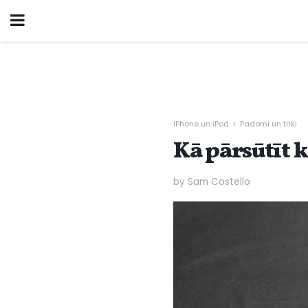
IPhone un iPod
Padomi un triki
Kā pārsūtīt 
by Sam Costello