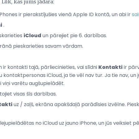
. Lūk, kas jums jādara:
 iPhones ir pierakstījušies vienā Apple ID kontā, un abi ir
sai
i
.
skarieties
iCloud
un pārejiet pie 6. darbības.
rānā pieskarieties savam vārdam.
r kontakti tajā, pārliecinieties, vai slīdni
Kontakti
ir pārv
 kontaktpersonas iCloud, ja tie vēl nav tur. Ja tie nav, un 
i viņi varētu augšupielādēt.
ojiet visas šīs darbības.
takti
uz / zaļš, ekrāna apakšdaļā parādīsies izvēlne. Piesk
lejupielādētas no iCloud uz jauno iPhone, un jūs veiksiet