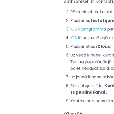
sinhronizēt, ir Kontakti
Pārliecinieties, ka abi
Pieskaries
Iestatījum
IOS 9 programmā
pie
IOS 10
un jaunākajā ek
Pieskarieties
iCloud
.
Uz vecā iPhone, kuram i
Tas augšupielādēs jūsu
paiet nedaudz laika, la
Uz jaunā iPhone atkārt
Pārvietojot slīdni
Kon
sapludināšanai
.
Kontaktpersonas tiks 
02 no 06