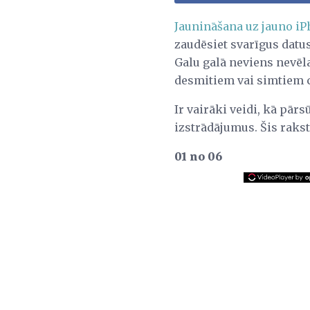
Jaunināšana uz jauno i
zaudēsiet svarīgus datus
Galu galā neviens nevēla
desmitiem vai simtiem c
Ir vairāki veidi, kā pār
izstrādājumus. Šis raks
01 no 06