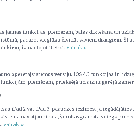
kas jaunas funkcijas, piemēram, balss diktēšana un uzla
jsistēmā, padarot vieglāku čivināt saviem draugiem. Šī 
niekiem, izmantojot iOS 5.1.
Vairāk »
jauno operētājsistēmas versiju. IOS 4.3 funkcijas ir līdzīga
m funkcijām, piemēram, priekšējā un aizmugurējā kame
)
isas iPad 2 vai iPad 3. paaudzes iezīmes. Ja iegādājāties 
jsistēma nav atjaunināta, šī rokasgrāmata sniegs precīz
s.
Vairāk »