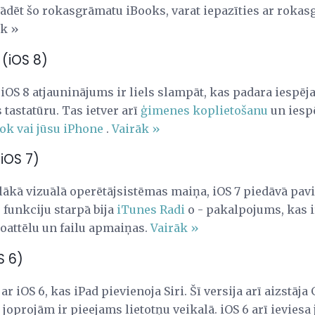
elādēt šo rokasgrāmatu iBooks, varat iepazīties ar roka
āk »
 (iOS 8)
 iOS 8 atjauninājums ir liels slampāt, kas padara iespē
tastatūru. Tas ietver arī
ģimenes koplietošanu
un iesp
ok vai jūsu iPhone
.
Vairāk »
(iOS 7)
lākā vizuālā operētājsistēmas maiņa, iOS 7 piedāvā pavi
 funkciju starpā bija
iTunes Radi
o - pakalpojums, kas i
otoattēlu un failu apmaiņas.
Vairāk »
S 6)
 ar iOS 6, kas iPad pievienoja Siri. Šī versija arī aizstā
oprojām ir pieejams lietotņu veikalā. iOS 6 arī ieviesa