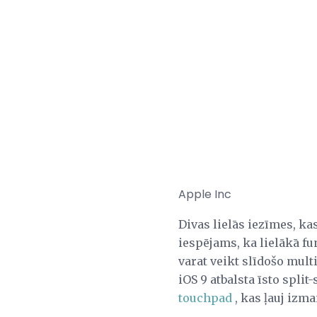
Apple Inc
Divas lielās iezīmes, kas
iespējams, ka lielākā fu
varat veikt slīdošo multi
iOS 9 atbalsta īsto spli
touchpad
, kas ļauj izm