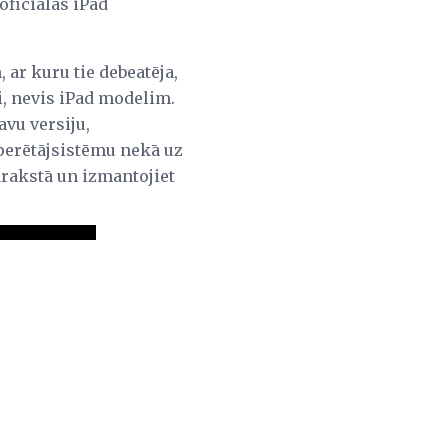
oficiālās iPad
ar kuru tie debeatēja,
i, nevis iPad modelim.
savu versiju,
operētājsistēmu nekā uz
sarakstā un izmantojiet