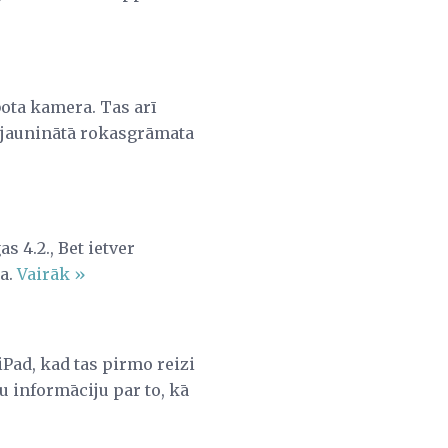
bota kamera. Tas arī
atjauninātā rokasgrāmata
s 4.2., Bet ietver
ra.
Vairāk »
iPad, kad tas pirmo reizi
u informāciju par to, kā