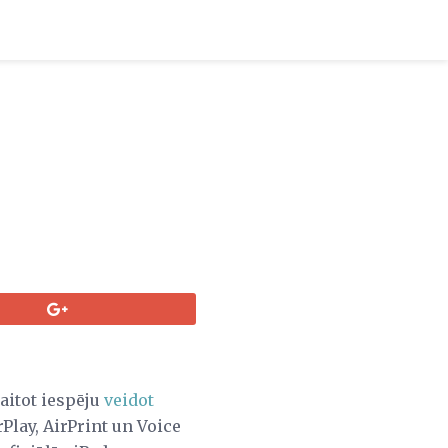
aitot iespēju
veidot
rPlay, AirPrint un Voice