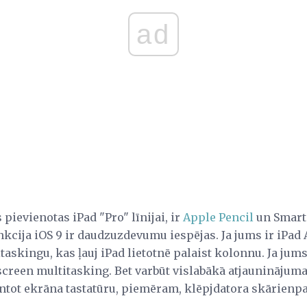
ad
 pievienotas iPad "Pro" līnijai, ir
Apple Pencil
un Smart 
nkcija iOS 9 ir daudzuzdevumu iespējas. Ja jums ir iPad A
taskingu, kas ļauj iPad lietotnē palaist kolonnu. Ja jums
t-screen multitasking. Bet varbūt vislabākā atjauninājum
antot ekrāna tastatūru, piemēram, klēpjdatora skārienpa