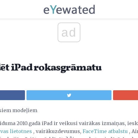
ad
dēt iPad rokasgrāmatu
isiem modeļiem
iduma 2010.gadā iPad ir veikusi vairākas izmaiņas, iesk
vas lietotnes
, vairākuzdevumus,
FaceTime atbalstu
, Ai