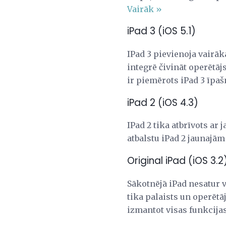
Vairāk »
iPad 3 (iOS 5.1)
IPad 3 pievienoja vairā
integrē čivināt operētā
ir piemērots iPad 3 īpaš
iPad 2 (iOS 4.3)
IPad 2 tika atbrīvots ar 
atbalstu iPad 2 jaunajā
Original iPad (iOS 3.2
Sākotnējā iPad nesatur v
tika palaists un operētā
izmantot visas funkcija