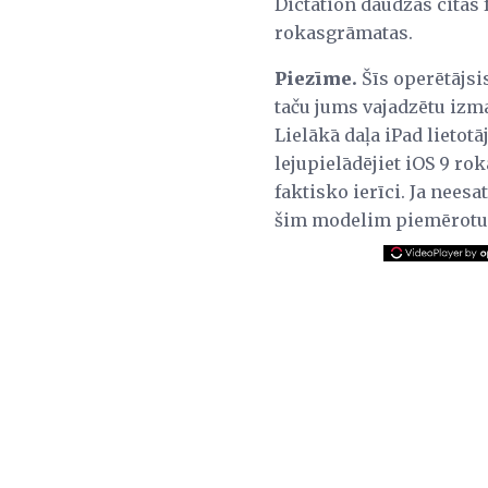
Dictation daudzās citās 
rokasgrāmatas.
Piezīme.
Šīs operētājsi
taču jums vajadzētu izma
Lielākā daļa iPad lietotāj
lejupielādējiet iOS 9 r
faktisko ierīci. Ja neesa
šim modelim piemērotu