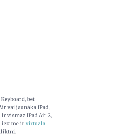
Keyboard, bet
ir vai jaunāka iPad,
 ir vismaz iPad Air 2,
a iezīme ir
virtuālā
liktni.