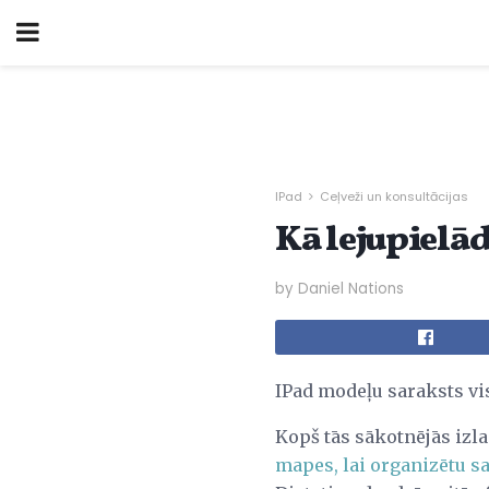
IPad
Ceļveži un konsultācijas
Kā lejupielā
by Daniel Nations
IPad modeļu saraksts v
Kopš tās sākotnējās izla
mapes, lai organizētu sa