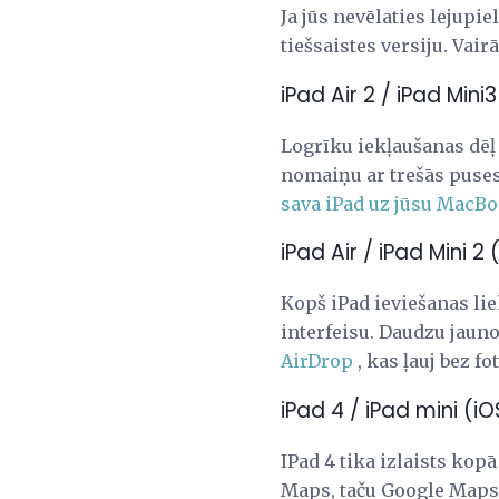
Ja jūs nevēlaties lejupi
tiešsaistes versiju. Vair
iPad Air 2 / iPad Mini3
Logrīku iekļaušanas dēļ
nomaiņu ar trešās puses 
sava iPad uz jūsu MacBo
iPad Air / iPad Mini 2 
Kopš iPad ieviešanas lie
interfeisu. Daudzu jauno
AirDrop
, kas ļauj bez f
iPad 4 / iPad mini (iO
IPad 4 tika izlaists kopā
Maps, taču Google Maps j