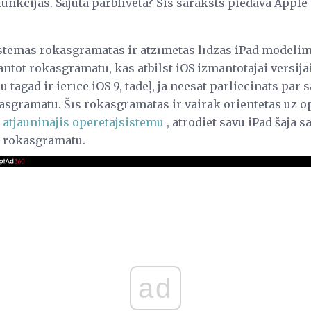
funkcijās. Sajūta pārblīvēta? Šis saraksts piedāvā Apple 
stēmas rokasgrāmatas ir atzīmētas līdzās iPad modelim, 
ntot rokasgrāmatu, kas atbilst iOS izmantotajai versija
u tagad ir ierīcē iOS 9, tādēļ, ja neesat pārliecināts par 
okasgrāmatu. Šīs rokasgrāmatas ir vairāk orientētas uz 
t
atjauninājis operētājsistēmu
, atrodiet savu iPad šajā 
 rokasgrāmatu.
ad