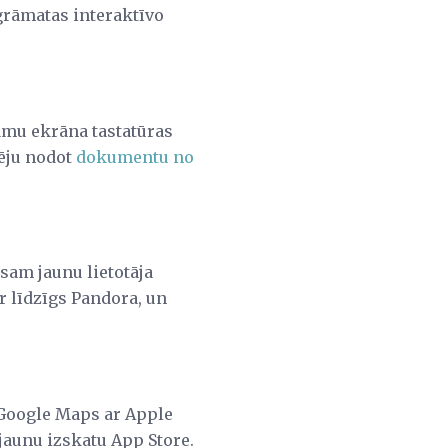
sgrāmatas interaktīvo
jamu ekrāna tastatūras
ēju nodot
dokumentu no
sam jaunu lietotāja
r līdzīgs Pandora, un
ja Google Maps ar Apple
 jaunu izskatu App Store.