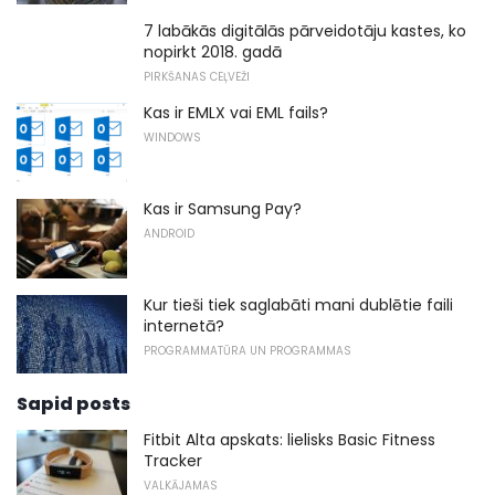
7 labākās digitālās pārveidotāju kastes, ko
nopirkt 2018. gadā
PIRKŠANAS CEĻVEŽI
Kas ir EMLX vai EML fails?
WINDOWS
Kas ir Samsung Pay?
ANDROID
Kur tieši tiek saglabāti mani dublētie faili
internetā?
PROGRAMMATŪRA UN PROGRAMMAS
Sapid posts
Fitbit Alta apskats: lielisks Basic Fitness
Tracker
VALKĀJAMAS