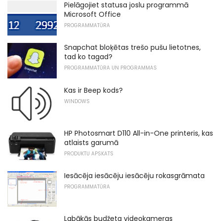
Pielāgojiet statusa joslu programmā
Microsoft Office
PROGRAMMATŪRA
Snapchat bloķētas trešo pušu lietotnes,
tad ko tagad?
PROGRAMMATŪRA UN PROGRAMMAS
Kas ir Beep kods?
WINDOWS
HP Photosmart D110 All-in-One printeris, kas
atlaists garumā
PRODUKTU APSKATS
Iesācēja iesācēju iesācēju rokasgrāmata
PROGRAMMATŪRA
Labākās budžeta videokameras