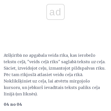
ad
Atšķirībā no apgabala veida rīka, kas ierobežo
tekstu ceļā, "veids ceļā rīks" saglabā tekstu
uz
ceļa.
Sāciet, izveidojot ceļu, izmantojot pildspalvas rīku.
Pēc tam rīkjoslā atlasiet veidu ceļa rīkā.
Noklikšķiniet uz ceļa, lai atvērtu mirgojošo
kursoru, un jebkurš ievadītais teksts paliks ceļa
līnijā (un līknēs).
04 no 04