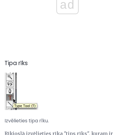
ad
Tipa rīks
Izvēlieties tipa rīku.
Rīkjoslā izvēlieties rīka "tips rīks", kuram ir