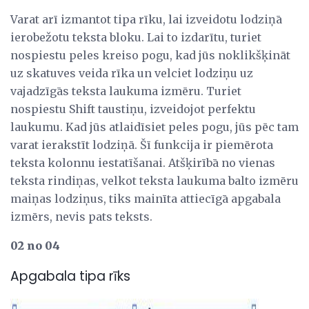
Varat arī izmantot tipa rīku, lai izveidotu lodziņā
ierobežotu teksta bloku. Lai to izdarītu, turiet
nospiestu peles kreiso pogu, kad jūs noklikšķināt
uz skatuves veida rīka un velciet lodziņu uz
vajadzīgās teksta laukuma izmēru. Turiet
nospiestu Shift taustiņu, izveidojot perfektu
laukumu. Kad jūs atlaidīsiet peles pogu, jūs pēc tam
varat ierakstīt lodziņā. Šī funkcija ir piemērota
teksta kolonnu iestatīšanai. Atšķirībā no vienas
teksta rindiņas, velkot teksta laukuma balto izmēru
maiņas lodziņus, tiks mainīta attiecīgā apgabala
izmērs, nevis pats teksts.
02 no 04
Apgabala tipa rīks