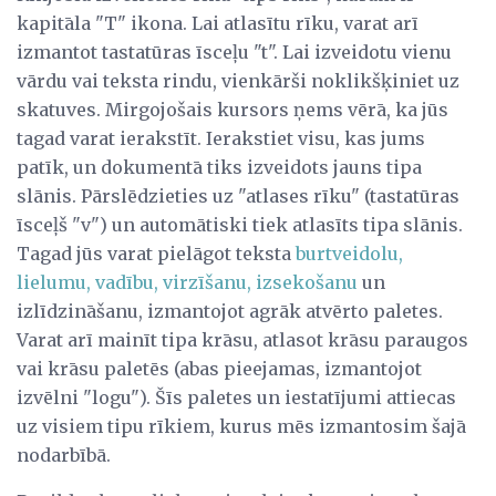
kapitāla "T" ikona. Lai atlasītu rīku, varat arī
izmantot tastatūras īsceļu "t". Lai izveidotu vienu
vārdu vai teksta rindu, vienkārši noklikšķiniet uz
skatuves. Mirgojošais kursors ņems vērā, ka jūs
tagad varat ierakstīt. Ierakstiet visu, kas jums
patīk, un dokumentā tiks izveidots jauns tipa
slānis. Pārslēdzieties uz "atlases rīku" (tastatūras
īsceļš "v") un automātiski tiek atlasīts tipa slānis.
Tagad jūs varat pielāgot teksta
burtveidolu,
lielumu, vadību, virzīšanu, izsekošanu
un
izlīdzināšanu, izmantojot agrāk atvērto paletes.
Varat arī mainīt tipa krāsu, atlasot krāsu paraugos
vai krāsu paletēs (abas pieejamas, izmantojot
izvēlni "logu"). Šīs paletes un iestatījumi attiecas
uz visiem tipu rīkiem, kurus mēs izmantosim šajā
nodarbībā.