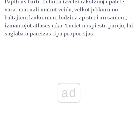
Papildus burtu lieluma izvēlei rakstzīmju paletē
varat manuāli mainīt veidu, velkot jebkuru no
baltajiem laukumiem lodziņa ap stūri un sāniem,
izmantojot atlases rīku. Turiet nospiestu pāreju, lai
saglabātu pareizās tipa proporcijas.
ad