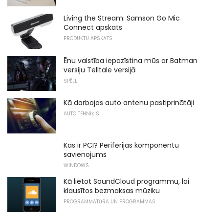
Living the Stream: Samson Go Mic
Connect apskats
PRODUKTU APSKATS
Ēnu valstība iepazīstina mūs ar Batman
versiju Telltale versijā
SPĒLE
Kā darbojas auto antenu pastiprinātāji
AUTO TEHNIĶIS
Kas ir PCI? Perifērijas komponentu
savienojums
WINDOWS
Kā lietot SoundCloud programmu, lai
klausītos bezmaksas mūziku
PROGRAMMATŪRA UN PROGRAMMAS