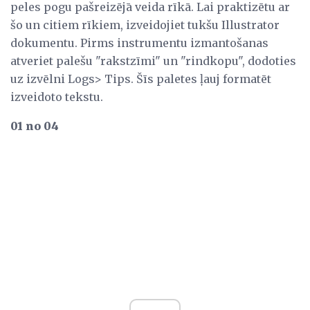
peles pogu pašreizējā veida rīkā. Lai praktizētu ar
šo un citiem rīkiem, izveidojiet tukšu Illustrator
dokumentu. Pirms instrumentu izmantošanas
atveriet palešu "rakstzīmi" un "rindkopu", dodoties
uz izvēlni Logs> Tips. Šīs paletes ļauj formatēt
izveidoto tekstu.
01 no 04