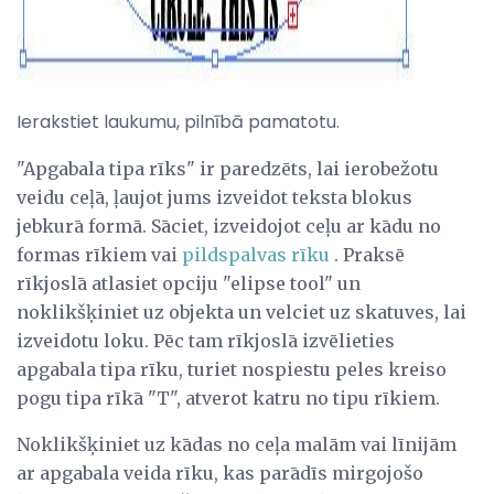
Ierakstiet laukumu, pilnībā pamatotu.
"Apgabala tipa rīks" ir paredzēts, lai ierobežotu
veidu ceļā, ļaujot jums izveidot teksta blokus
jebkurā formā. Sāciet, izveidojot ceļu ar kādu no
formas rīkiem vai
pildspalvas rīku
. Praksē
rīkjoslā atlasiet opciju "elipse tool" un
noklikšķiniet uz objekta un velciet uz skatuves, lai
izveidotu loku. Pēc tam rīkjoslā izvēlieties
apgabala tipa rīku, turiet nospiestu peles kreiso
pogu tipa rīkā "T", atverot katru no tipu rīkiem.
Noklikšķiniet uz kādas no ceļa malām vai līnijām
ar apgabala veida rīku, kas parādīs mirgojošo