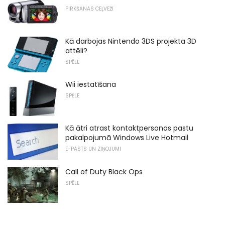
PIRKŠANAS CEĻVEŽI
Kā darbojas Nintendo 3DS projekta 3D
attēli?
SPĒLE
Wii iestatīšana
SPĒLE
Kā ātri atrast kontaktpersonas pastu
pakalpojumā Windows Live Hotmail
E-PASTS UN ZIŅOJUMI
Call of Duty Black Ops
SPĒLE