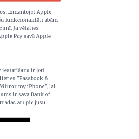
los, izmantojot Apple
ašu funkcionalitāti abām
unī. Ja vēlaties
 Apple Pay savā Apple
iestatīšana ir ļoti
ēlieties "Passbook &
Mirror my iPhone", lai
jums ir sava Bank of
trādās arī pie jūsu