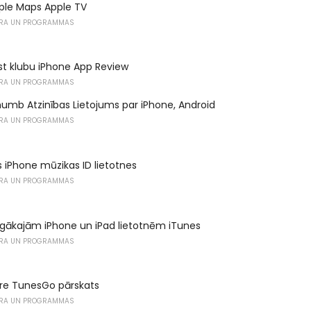
pple Maps Apple TV
RA UN PROGRAMMAS
ist klubu iPhone App Review
RA UN PROGRAMMAS
humb Atzinības Lietojums par iPhone, Android
RA UN PROGRAMMAS
 iPhone mūzikas ID lietotnes
RA UN PROGRAMMAS
rgākajām iPhone un iPad lietotnēm iTunes
RA UN PROGRAMMAS
e TunesGo pārskats
RA UN PROGRAMMAS