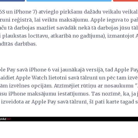
 6S un iPhone 7) atvieglo pirkšanu dažādu veikalu veika
tālruni reģistrā, lai veiktu maksājumu. Apple ieguva to p
aču tā darbojas mazliet savādāk nekā tā darbojas jūsu tālr
 plaukstas locītavu, atkarībā no gadījuma), izmantojot
ādītās darbības.
le Pay savā iPhone 6 vai jaunākajā versijā, tad Apple Pay 
aidiet Apple Watch lietotni savā tālrunī un pēc tam izv
ām izvēlnes opcijām. Atzīmējiet rūtiņu ar nosaukumu "
jūsu iPhone maksājumu iestatījumus. Tas nozīmē, ka, ja 
zveidota ar Apple Pay savā tālrunī, šī pati karte tagad s