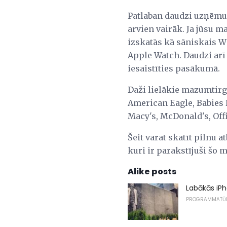
Patlaban daudzi uzņēmum
arvien vairāk. Ja jūsu m
izskatās kā sāniskais W
Apple Watch. Daudzi arī 
iesaistīties pasākumā.
Daži lielākie mazumtirg
American Eagle, Babies 
Macy's, McDonald's, Offi
Šeit varat skatīt pilnu 
kuri ir parakstījuši šo 
Alike posts
Labākās iP
PROGRAMMATŪ