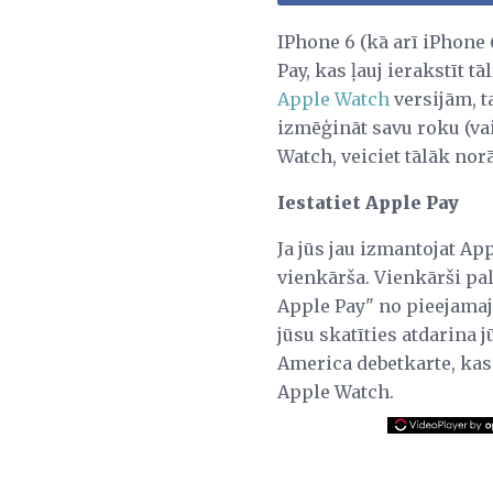
IPhone 6 (kā arī iPhone
Pay, kas ļauj ierakstīt 
Apple Watch
versijām, t
izmēģināt savu roku (vai
Watch, veiciet tālāk nor
Iestatiet Apple Pay
Ja jūs jau izmantojat App
vienkārša. Vienkārši pal
Apple Pay" no pieejamaj
jūsu skatīties atdarina 
America debetkarte, kas i
Apple Watch.