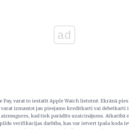
ad
le Pay, varat to iestatīt Apple Watch lietotnē. Ekrānā pie
s varat izmantot jau pieejamo kredītkarti vai debetkarti 
 aizmugures, kad tiek parādīts uzaicinājums. Atkarībā 
pildu verifikācijas darbība, kas var ietvert īpaša koda i