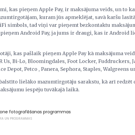
i, kas pieņem Apple Pay, ir maksājuma veids, un to ka
azumtirgotājam, kuram jūs apmeklējat, savā karšu lasītā
iFi simbols, tad viņi var pieņemt bezkontaktu maksāju
pieņem Android Pay, ja jums ir draugi, kas ir Android liet
otāji, kas pašlaik pieņem Apple Pay kā maksājuma veidu
R Us, Bi-Lo, Bloomingdales, Foot Locker, Fuddruckers, J
ce Depot, Petco , Panera, Sephora, Staples, Walgreens un
atbalstīto lielāko mazumtirgotāju sarakstu, kā arī redzē
maksājumu iespēju tuvākajā laikā.
hone fotografēšanas programmas
RA UN PROGRAMMAS