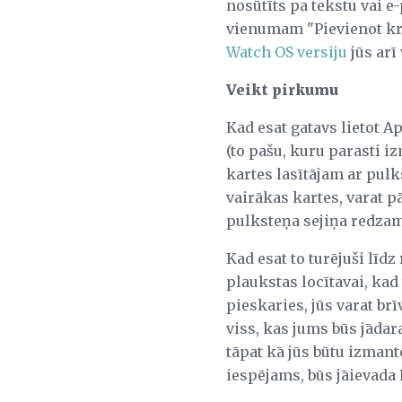
nosūtīts pa tekstu vai e-
vienumam "Pievienot kre
Watch OS versiju
jūs arī
Veikt pirkumu
Kad esat gatavs lietot 
(to pašu, kuru parasti i
kartes lasītājam ar pulk
vairākas kartes, varat p
pulksteņa sejiņa redzamā
Kad esat to turējuši līd
plaukstas locītavai, kad
pieskaries, jūs varat br
viss, kas jums būs jāda
tāpat kā jūs būtu izmanto
iespējams, būs jāievada P