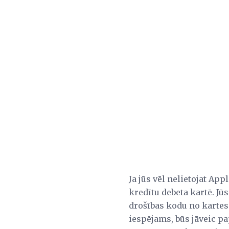
Ja jūs vēl nelietojat App
kredītu debeta kartē. Jū
drošības kodu no kartes
iespējams, būs jāveic pa