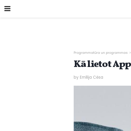
Programmatūra un programmas
Kā lietot Ap
by Emīlija Cēsa