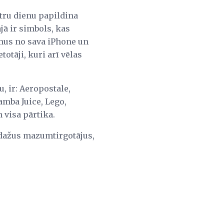
tru dienu papildina
jā ir simbols, kas
mus no sava iPhone un
otāji, kuri arī vēlas
, ir: Aeropostale,
amba Juice, Lego,
 visa pārtika.
t dažus mazumtirgotājus,