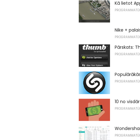
Kā lietot A
PROGRAMMATŪ
Nike + pala
PROGRAMMATŪ
Pārskats: T
PROGRAMMATŪ
Populārākās
PROGRAMMATŪ
10 no visdā
PROGRAMMATŪ
Wondershar
PROGRAMMATŪ