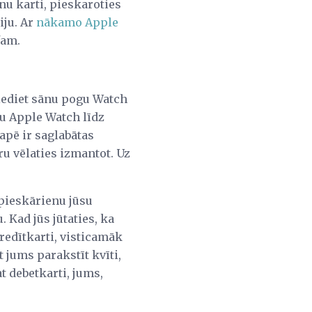
unu karti, pieskaroties
iju. Ar
nākamo Apple
fam.
iediet sānu pogu Watch
avu Apple Watch līdz
mapē ir saglabātas
ru vēlaties izmantot. Uz
 pieskārienu jūsu
 Kad jūs jūtaties, ka
kredītkarti, visticamāk
 jums parakstīt kvīti,
at debetkarti, jums,