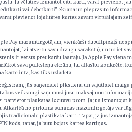
pastu. Ja vēlaties izmantot citu karti, varat pievienot ja
dītkarti vai debetkarti" ekrānā un pieprasīto informāc
 varat pievienot lojalitātes kartes savam virtuālajam sei
Apple Pay mazumtirgotājam, vienkārši dubultpiekļš nosp
zmantojat, lai atvērtu savu draugu sarakstu), un turiet s
stenis ir vērsts pret karšu lasītāju. Ja Apple Pay vienā 
ārlūkot sava pulksteņa ekrānu, lai atlasītu konkrēto, ku
 karte ir tā, kas tiks uzlādēta.
z reģistram, jūs saņemsiet pīkstienu un sajutīsiet maigu
 tā būs veiksmīgi saņēmusi jūsu maksājumu informāciju.
īvi pārvietot plaukstas locītavu prom. Ja jūs izmantojat 
ra. Atkarībā no pirkuma summas mazumtirgotājs var lūgt
jis tradicionālo plastikāta karti. Tāpat, ja jūs izmantoj
IN kods, tāpat, ja būtu bojāts kartes kartiņas.