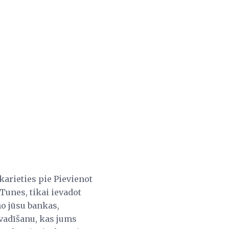
skarieties pie Pievienot
iTunes, tikai ievadot
no jūsu bankas,
evadīšanu, kas jums