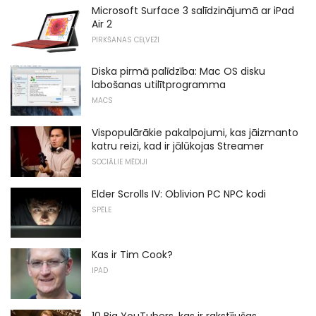
Microsoft Surface 3 salīdzinājumā ar iPad
Air 2
PIRKŠANAS CEĻVEŽI
Diska pirmā palīdzība: Mac OS disku
labošanas utilītprogramma
MACS
Vispopulārākie pakalpojumi, kas jāizmanto
katru reizi, kad ir jālūkojas Streamer
SOCIĀLIE MĒDIJI
Elder Scrolls IV: Oblivion PC NPC kodi
SPĒLE
Kas ir Tim Cook?
IPAD
10 Big YouTubers, kas ir rakstījušas