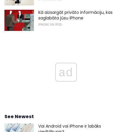
Kā aizsargāt privāto informāciju, kas
saglabāta jūsu iPhone
IPHONE UN IPOD
ad
See Newest
Vai Android vai iPhone ir labāks
viedtālrunis?