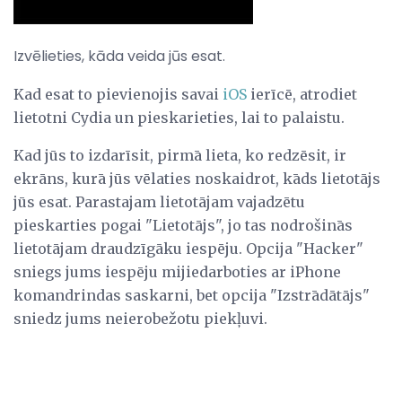
Izvēlieties, kāda veida jūs esat.
Kad esat to pievienojis savai
iOS
ierīcē, atrodiet
lietotni Cydia un pieskarieties, lai to palaistu.
Kad jūs to izdarīsit, pirmā lieta, ko redzēsit, ir
ekrāns, kurā jūs vēlaties noskaidrot, kāds lietotājs
jūs esat. Parastajam lietotājam vajadzētu
pieskarties pogai "Lietotājs", jo tas nodrošinās
lietotājam draudzīgāku iespēju. Opcija "Hacker"
sniegs jums iespēju mijiedarboties ar iPhone
komandrindas saskarni, bet opcija "Izstrādātājs"
sniedz jums neierobežotu piekļuvi.