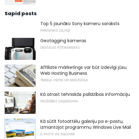
Sapid posts
Top 5 jaunāko Sony kameru saraksts
PIRKŠANAS CEĻVEŽI
Geotagging kameras
DIGITĀLĀS FOTOKAMERAS
Affiliate mārketings var būt izdevīgi jūsu
Web Hosting Business
TĪMEKĻA VIETNE UN MEKLĒŠANA
Kā atrast tehniskās palīdzības informāciju
PALĪDZĪBAS SAŅEMŠANA
Kā sūtīt fotoattēlu galeriju pa e-pastu,
izmantojot programmu Windows Live Mail
E-PASTS UN ZIŅOJUMI