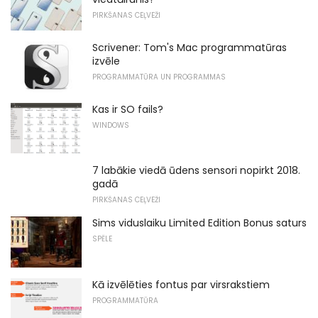
PIRKŠANAS CEĻVEŽI
Scrivener: Tom's Mac programmatūras
izvēle
PROGRAMMATŪRA UN PROGRAMMAS
Kas ir SO fails?
WINDOWS
7 labākie viedā ūdens sensori nopirkt 2018.
gadā
PIRKŠANAS CEĻVEŽI
Sims viduslaiku Limited Edition Bonus saturs
SPĒLE
Kā izvēlēties fontus par virsrakstiem
PROGRAMMATŪRA