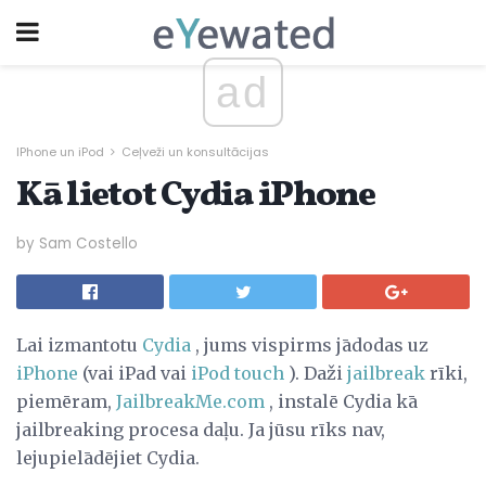
ad
IPhone un iPod
Ceļveži un konsultācijas
Kā lietot Cydia iPhone
by Sam Costello
Lai izmantotu
Cydia
, jums vispirms jādodas uz
iPhone
(vai iPad vai
iPod touch
). Daži
jailbreak
rīki,
piemēram,
JailbreakMe.com
, instalē Cydia kā
jailbreaking procesa daļu. Ja jūsu rīks nav,
lejupielādējiet Cydia.