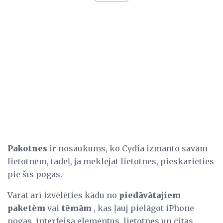
Pakotnes
ir nosaukums, ko Cydia izmanto savām
lietotnēm, tādēļ, ja meklējat lietotnes, pieskarieties
pie šīs pogas.
Varat arī izvēlēties kādu no
piedāvātajiem
paketēm
vai
tēmām
, kas ļauj pielāgot iPhone
pogas, interfeisa elementus, lietotnes un citas