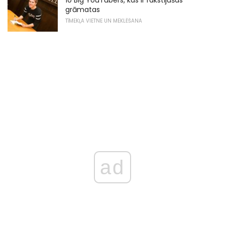
grāmatas
TĪMEKĻA VIETNE UN MEKLĒŠANA
ad