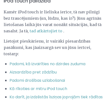
iPod touch palīdzība
Kamēr iPod touch ir lieliska ierīce, tā nav pilnīgi
bez traucējumiem (un, lūdzu, kas ir?). Jūsu agrīnās
lietošanas laikā jūs varat nonākt situācijās, kad tā
sasalst. Ja tā,
tad atkārtojiet to
.
Lietojot pieskārienu, ir vairāki piesardzības
pasākumi, kas jāaizsargā sev un jūsu ierīcei,
tostarp:
Padomi, kā izvairīties no dzirdes zuduma
Aizsardzība pret zādzību
Padomi drošības uzlabošanai
Kā rīkoties ar mitru iPod touch
Ko darīt, ja izdzēstās īsziņas joprojām tiek rādītas