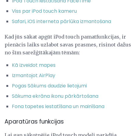
IPod Touch iestatīšana FaceTime
Viss par iPod touch kameru
Safari, iOS interneta pārlūka izmantošana
Kad jūs sākat apgūt iPod touch pamatfunkcijas, ir
pienācis laiks uzlabot savas prasmes, risinot dažus
no šīm sarežģītākajām tēmām:
Kā izveidot mapes
Izmantojot AirPlay
Pogas Sākums daudzie lietojumi
Sākuma ekrāna ikonu pārkārtošana
Fona tapetes iestatīšana un mainīšana
Aparatūras funkcijas
Lai gan sākotnējie iPod touch modeļi parādīja