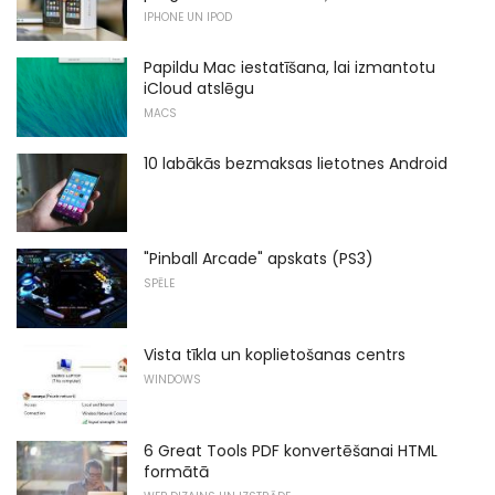
IPHONE UN IPOD
Papildu Mac iestatīšana, lai izmantotu
iCloud atslēgu
MACS
10 labākās bezmaksas lietotnes Android
"Pinball Arcade" apskats (PS3)
SPĒLE
Vista tīkla un koplietošanas centrs
WINDOWS
6 Great Tools PDF konvertēšanai HTML
formātā