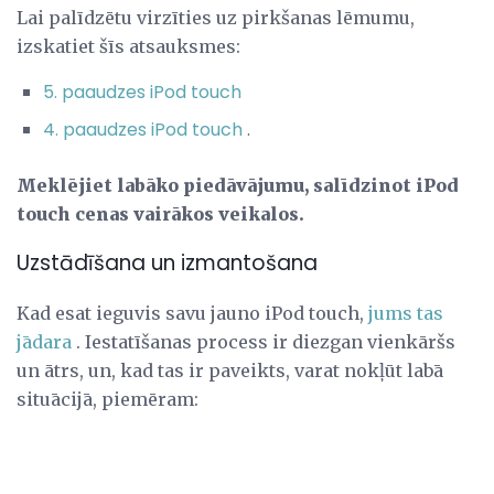
Lai palīdzētu virzīties uz pirkšanas lēmumu,
izskatiet šīs atsauksmes:
5. paaudzes iPod touch
4. paaudzes iPod touch
.
Meklējiet labāko piedāvājumu, salīdzinot iPod
touch cenas vairākos veikalos.
Uzstādīšana un izmantošana
Kad esat ieguvis savu jauno iPod touch,
jums tas
jādara
. Iestatīšanas process ir diezgan vienkāršs
un ātrs, un, kad tas ir paveikts, varat nokļūt labā
situācijā, piemēram: