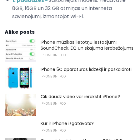
1. paaudzes -
sākotnējais modelis. Piedāvātie
8GB, 16GB un 32 GB atmiņas un interneta
savienojumi, izmantojot Wi-Fi.
Alike posts
IPhone mūzikas lietotņu iestatījumi:
SoundCheck, EQ un skaļuma ierobežojums
IPHONE UN IPOD
IPhone 5C aparatūras līdzekļi ir paskaidroti
IPHONE UN IPOD
Cik daudz video var ierakstīt iPhone?
IPHONE UN IPOD
Kur ir iPhone izgatavots?
IPHONE UN IPOD