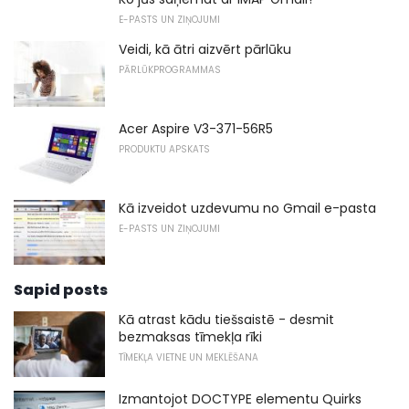
E-PASTS UN ZIŅOJUMI
Veidi, kā ātri aizvērt pārlūku
PĀRLŪKPROGRAMMAS
Acer Aspire V3-371-56R5
PRODUKTU APSKATS
Kā izveidot uzdevumu no Gmail e-pasta
E-PASTS UN ZIŅOJUMI
Sapid posts
Kā atrast kādu tiešsaistē - desmit
bezmaksas tīmekļa rīki
TĪMEKĻA VIETNE UN MEKLĒŠANA
Izmantojot DOCTYPE elementu Quirks