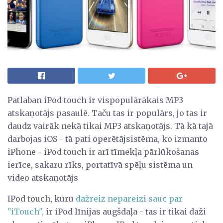
Patlaban iPod touch ir vispopulārākais MP3
atskaņotājs pasaulē. Taču tas ir populārs, jo tas ir
daudz vairāk nekā tikai MP3 atskaņotājs. Tā kā tajā
darbojas iOS - tā pati operētājsistēma, ko izmanto
iPhone - iPod touch ir arī tīmekļa pārlūkošanas
ierīce, sakaru rīks, portatīvā spēļu sistēma un
video atskaņotājs
IPod touch, kuru
dažreiz nepareizi sauc par
"iTouch",
ir iPod līnijas augšdaļa - tas ir tikai daži