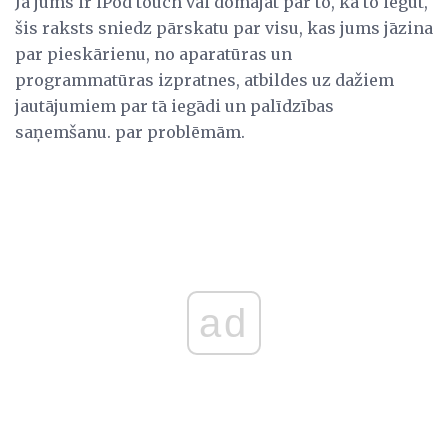
Ja jums ir iPod touch vai domājat par to, kā to iegūt,
šis raksts sniedz pārskatu par visu, kas jums jāzina
par pieskārienu, no aparatūras un
programmatūras izpratnes, atbildes uz dažiem
jautājumiem par tā iegādi un palīdzības
saņemšanu. par problēmām.
ad