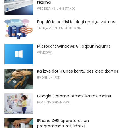
režīmā
WEB DIZAINS UN IZSTRĀDE
Populārie politiskie blogi un ziņu vietnes
TĪMEKĻA VIETNE UN MEKLĒŠANA
Microsoft Windows 8.1 atjauninājums
WINDOWS
Kā izveidot iTunes kontu bez kredītkartes
IPHONE UN IPOD
Google Chrome tēmas: kā tos mainīt
PĀRLŪKPROGRAMMAS
IPhone 3GS aparatūras un
programmatūras līdzekļi