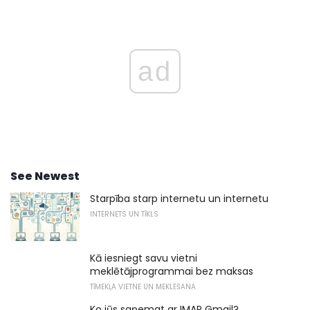
ad
See Newest
Starpība starp internetu un internetu
INTERNETS UN TĪKLS
Kā iesniegt savu vietni
meklētājprogrammai bez maksas
TĪMEKĻA VIETNE UN MEKLĒŠANA
Ko jūs saņemat ar IMAP Gmail?