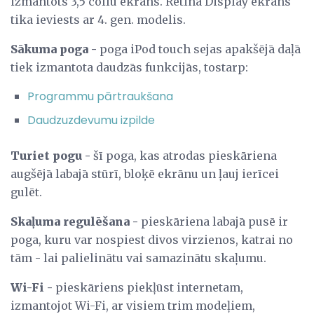
izmantots 3,5 collu ekrāns. Retina Display ekrāns
tika ieviests ar 4. gen. modelis.
Sākuma poga -
poga iPod touch sejas apakšējā daļā
tiek izmantota daudzās funkcijās, tostarp:
Programmu pārtraukšana
Daudzuzdevumu izpilde
Turiet pogu -
šī poga, kas atrodas pieskāriena
augšējā labajā stūrī, bloķē ekrānu un ļauj ierīcei
gulēt.
Skaļuma regulēšana -
pieskāriena labajā pusē ir
poga, kuru var nospiest divos virzienos, katrai no
tām - lai palielinātu vai samazinātu skaļumu.
Wi-Fi -
pieskāriens piekļūst internetam,
izmantojot Wi-Fi, ar visiem trim modeļiem,