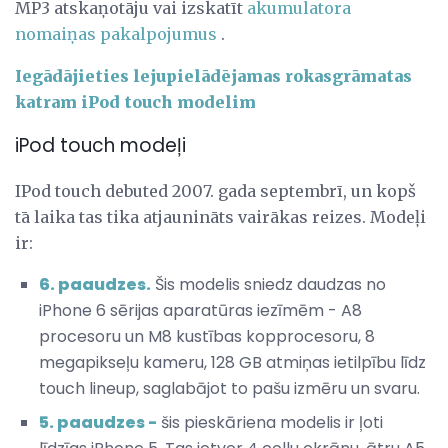
MP3 atskaņotāju vai izskatīt
akumulatora
nomaiņas pakalpojumus
.
Iegādājieties lejupielādējamas rokasgrāmatas
katram iPod touch modelim
iPod touch modeļi
IPod touch debuted 2007. gada septembrī, un kopš
tā laika tas tika atjaunināts vairākas reizes. Modeļi
ir:
6. paaudzes.
Šis modelis sniedz daudzas no
iPhone 6 sērijas aparatūras iezīmēm - A8
procesoru un M8 kustības kopprocesoru, 8
megapikseļu kameru, 128 GB atmiņas ietilpību līdz
touch lineup, saglabājot to pašu izmēru un svaru.
5. paaudzes -
šis pieskāriena modelis ir ļoti