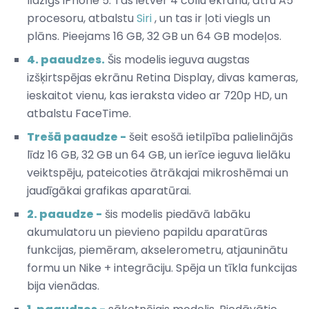
līdzīgs iPhone 5. Tas ietver 4 collu ekrānu, ātru A5
procesoru, atbalstu
Siri
, un tas ir ļoti viegls un
plāns. Pieejams 16 GB, 32 GB un 64 GB modeļos.
4. paaudzes.
Šis modelis ieguva augstas
izšķirtspējas ekrānu Retina Display, divas kameras,
ieskaitot vienu, kas ieraksta video ar 720p HD, un
atbalstu FaceTime.
Trešā paaudze -
šeit esošā ietilpība palielinājās
līdz 16 GB, 32 GB un 64 GB, un ierīce ieguva lielāku
veiktspēju, pateicoties ātrākajai mikroshēmai un
jaudīgākai grafikas aparatūrai.
2. paaudze -
šis modelis piedāvā labāku
akumulatoru un pievieno papildu aparatūras
funkcijas, piemēram, akselerometru, atjauninātu
formu un Nike + integrāciju. Spēja un tīkla funkcijas
bija vienādas.