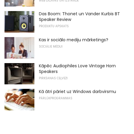
WEB DIZAINS UN IZSTRĀDE
Das Boom: Thonet un Vander Kurbis BT
Speaker Review
PRODUKTU APSKATS
Kas ir sociālo mediju mārketings?
SOCIĀLIE MĒDIJI
Kāpēc Audiophiles Love Vintage Horn
Speakers
PIRKŠANAS CEĻVEŽI
Kā ātri pāriet uz Windows darbvirsmu
PĀRLŪKPROGRAMMAS