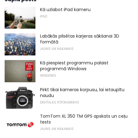
Kā uzlabot iPad kameru
IPAD
Labākās pilsētas karjeras sākšanai 3D
formātā
JAUNS UN NĀKAMAIS
Kā piespiest programmu palaist
programmā Windows
WINDOWS
Pirkt tikai kameras korpusu, lai ietaupītu
naudu
DIGITĀLĀS FOTOKAMERAS
TomTom XL 350 TM GPS apskats un ceļu
tests
JAUNS UN NĀKAMAIS