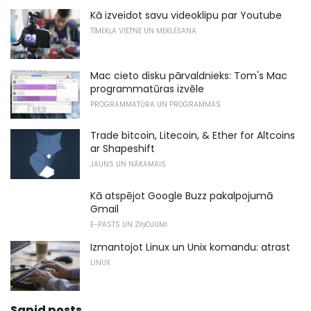
Kā izveidot savu videoklipu par Youtube
TĪMEKĻA VIETNE UN MEKLĒŠANA
Mac cieto disku pārvaldnieks: Tom's Mac
programmatūras izvēle
PROGRAMMATŪRA UN PROGRAMMAS
Trade bitcoin, Litecoin, & Ether for Altcoins
ar Shapeshift
JAUNS UN NĀKAMAIS
Kā atspējot Google Buzz pakalpojumā
Gmail
E-PASTS UN ZIŅOJUMI
Izmantojot Linux un Unix komandu: atrast
LINUX
Sapid posts