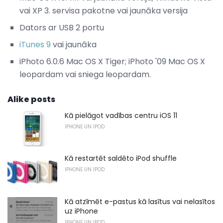
vai XP 3. servisa pakotne vai jaunāka versija
Dators ar USB 2 portu
iTunes 9
vai jaunāka
iPhoto 6.0.6 Mac OS X Tiger; iPhoto '09 Mac OS X
leopardam vai sniega leopardam.
Alike posts
Kā pielāgot vadības centru iOS 11
IPHONE UN IPOD
Kā restartēt saldēto iPod shuffle
IPHONE UN IPOD
Kā atzīmēt e-pastus kā lasītus vai nelasītos
uz iPhone
IPHONE UN IPOD