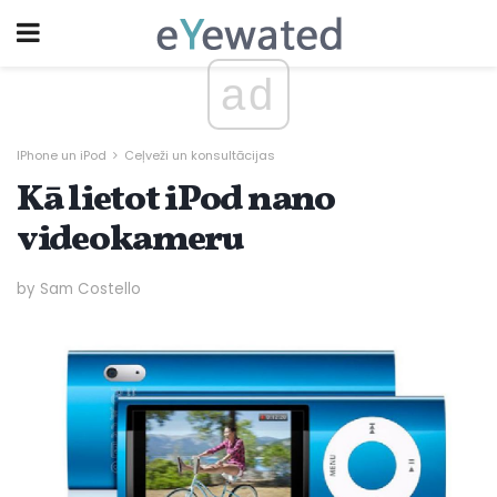
ad
IPhone un iPod
Ceļveži un konsultācijas
Kā lietot iPod nano
videokameru
by Sam Costello