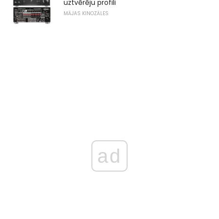
uztvērēju profili
MĀJAS KINOZĀLES
ad