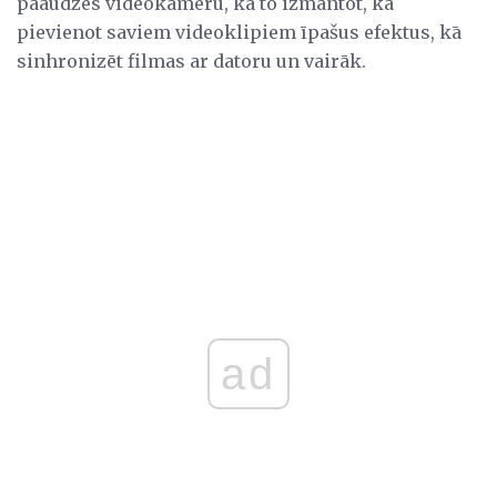
paaudzes videokameru, kā to izmantot, kā
pievienot saviem videoklipiem īpašus efektus, kā
sinhronizēt filmas ar datoru un vairāk.
ad