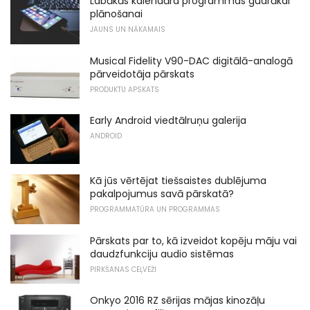
Labākās kalendāra programmas gudrākai
plānošanai
JAUNS UN NĀKAMAIS
Musical Fidelity V90-DAC digitālā-analogā
pārveidotāja pārskats
PRODUKTU APSKATS
Early Android viedtālruņu galerija
ANDROID
Kā jūs vērtējat tiešsaistes dublējuma
pakalpojumus savā pārskatā?
PROGRAMMATŪRA UN PROGRAMMAS
Pārskats par to, kā izveidot kopēju māju vai
daudzfunkciju audio sistēmas
PIRKŠANAS CEĻVEŽI
Onkyo 2016 RZ sērijas mājas kinozāļu