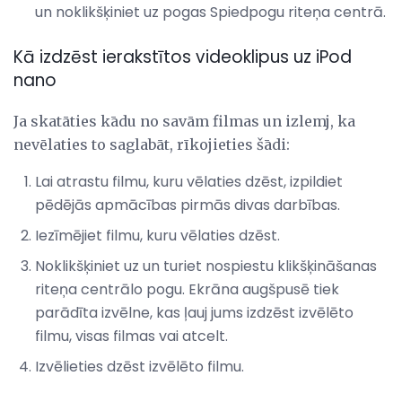
un noklikšķiniet uz pogas Spiedpogu riteņa centrā.
Kā izdzēst ierakstītos videoklipus uz iPod
nano
Ja skatāties kādu no savām filmas un izlemj, ka
nevēlaties to saglabāt, rīkojieties šādi:
Lai atrastu filmu, kuru vēlaties dzēst, izpildiet
pēdējās apmācības pirmās divas darbības.
Iezīmējiet filmu, kuru vēlaties dzēst.
Noklikšķiniet uz un turiet nospiestu klikšķināšanas
riteņa centrālo pogu. Ekrāna augšpusē tiek
parādīta izvēlne, kas ļauj jums izdzēst izvēlēto
filmu, visas filmas vai atcelt.
Izvēlieties dzēst izvēlēto filmu.