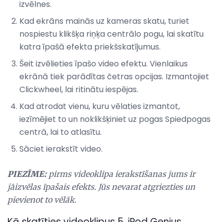
izvēlnes.
Kad ekrāns mainās uz kameras skatu, turiet
nospiestu klikšķa riņķa centrālo pogu, lai skatītu
katra īpašā efekta priekšskatījumus.
Šeit izvēlieties īpašo video efektu. Vienlaikus
ekrānā tiek parādītas četras opcijas. Izmantojiet
Clickwheel, lai ritinātu iespējas.
Kad atrodat vienu, kuru vēlaties izmantot,
iezīmējiet to un noklikšķiniet uz pogas Spiedpogas
centrā, lai to atlasītu.
Sāciet ierakstīt video.
PIEZĪME:
pirms videoklipa ierakstīšanas jums ir
jāizvēlas īpašais efekts.
Jūs nevarat atgriezties un
pievienot to vēlāk.
Kā skatīties videoklipus 5. iPod Genius