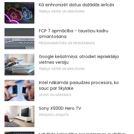
Kā sinhronizēt datus dažādās ierīcēs
TĪMEKĻA VIETNE UN MEKLĒŠANA
FCP 7 apmācība - taustiņu kadru
izmantošana
PROGRAMMATŪRA UN PROGRAMMAS
Google kešatmiņa: atrodiet iepriekšējo
vietnes versiju
TĪMEKĻA VIETNE UN MEKLĒŠANA
Intel nākamās paaudzes procesors, ko
sauc par Skylake
JAUNS UN NĀKAMAIS
Sony X930D Hero TV
PRODUKTU APSKATS