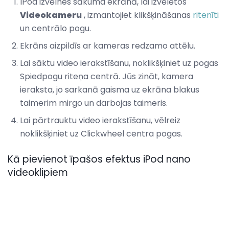
IPod izvēlnes sākuma ekrānā, lai izvēlētos
Videokameru
, izmantojiet klikšķināšanas
ritenīti
un centrālo pogu.
Ekrāns aizpildīs ar kameras redzamo attēlu.
Lai sāktu video ierakstīšanu, noklikšķiniet uz pogas
Spiedpogu riteņa centrā. Jūs zināt, kamera
ieraksta, jo sarkanā gaisma uz ekrāna blakus
taimerim mirgo un darbojas taimeris.
Lai pārtrauktu video ierakstīšanu, vēlreiz
noklikšķiniet uz Clickwheel centra pogas.
Kā pievienot īpašos efektus iPod nano
videoklipiem