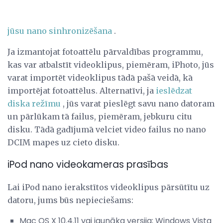
jūsu nano sinhronizēšana
.
Ja izmantojat fotoattēlu pārvaldības programmu,
kas var atbalstīt videoklipus, piemēram, iPhoto, jūs
varat importēt videoklipus tādā pašā veidā, kā
importējat fotoattēlus. Alternatīvi, ja
ieslēdzat
diska režīmu
, jūs varat pieslēgt savu nano datoram
un pārlūkam tā failus, piemēram, jebkuru citu
disku. Tādā gadījumā velciet video failus no nano
DCIM mapes uz cieto disku.
iPod nano videokameras prasības
Lai iPod nano ierakstītos videoklipus pārsūtītu uz
datoru, jums būs nepieciešams:
Mac OS X 10.4.11 vai jaunāka versija; Windows Vista