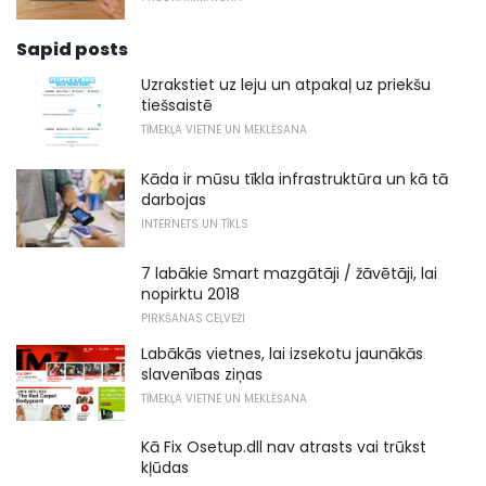
Sapid posts
Uzrakstiet uz leju un atpakaļ uz priekšu
tiešsaistē
TĪMEKĻA VIETNE UN MEKLĒŠANA
Kāda ir mūsu tīkla infrastruktūra un kā tā
darbojas
INTERNETS UN TĪKLS
7 labākie Smart mazgātāji / žāvētāji, lai
nopirktu 2018
PIRKŠANAS CEĻVEŽI
Labākās vietnes, lai izsekotu jaunākās
slavenības ziņas
TĪMEKĻA VIETNE UN MEKLĒŠANA
Kā Fix Osetup.dll nav atrasts vai trūkst
kļūdas