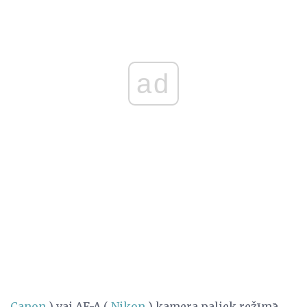
ad
Canon
) vai AF-A (
Nikon
) kamera paliek režīmā