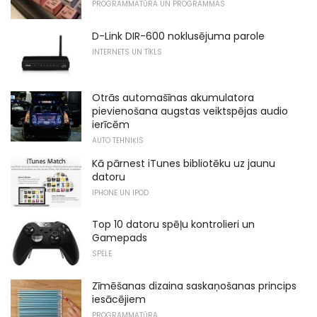
PROGRAMMATŪRA UN PROGRAMMAS
D-Link DIR-600 noklusējuma parole
INTERNETS UN TĪKLS
Otrās automašīnas akumulatora
pievienošana augstas veiktspējas audio
ierīcēm
AUTO TEHNIĶIS
Kā pārnest iTunes bibliotēku uz jaunu
datoru
IPHONE UN IPOD
Top 10 datoru spēļu kontrolieri un
Gamepads
SPĒLE
Zīmēšanas dizaina saskaņošanas princips
iesācējiem
PROGRAMMATŪRA