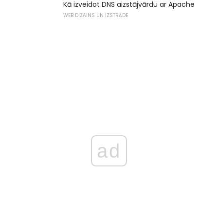
Kā izveidot DNS aizstājvārdu ar Apache
WEB DIZAINS UN IZSTRĀDE
ad