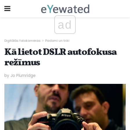
ad
Digitālās fotokameras
Padomi un triki
Kā lietot DSLR autofokusa
režīmus
by Jo Plumridge