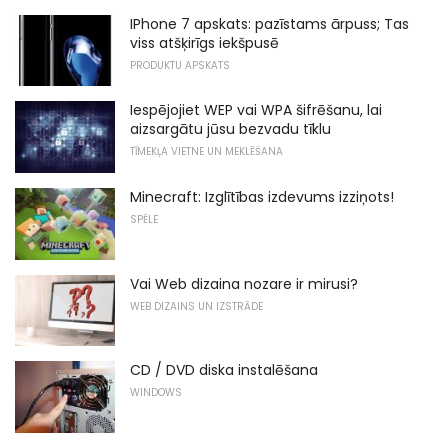
IPhone 7 apskats: pazīstams ārpuss; Tas
viss atšķirīgs iekšpusē
PRODUKTU APSKATS
Iespējojiet WEP vai WPA šifrēšanu, lai
aizsargātu jūsu bezvadu tīklu
TĪMEKĻA VIETNE UN MEKLĒŠANA
Minecraft: Izglītības izdevums izziņots!
SPĒLE
Vai Web dizaina nozare ir mirusi?
WEB DIZAINS UN IZSTRĀDE
CD / DVD diska instalēšana
WINDOWS