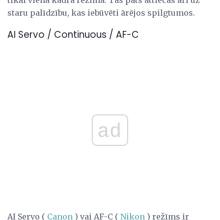
tikai viena kadra režīmā. Tas pats attiecas arī uz
staru palīdzību, kas iebūvēti ārējos spilgtumos.
AI Servo / Continuous / AF-C
ad
AI Servo (
Canon
) vai AF-C (
Nikon
) režīms ir