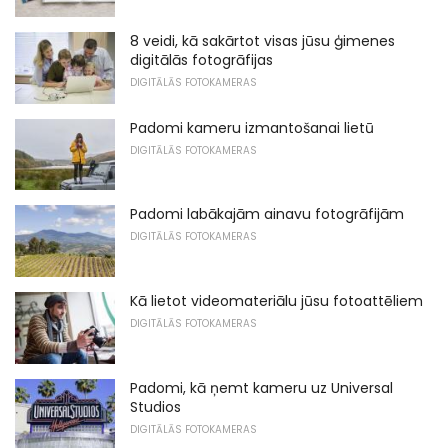
8 veidi, kā sakārtot visas jūsu ģimenes
digitālās fotogrāfijas
DIGITĀLĀS FOTOKAMERAS
Padomi kameru izmantošanai lietū
DIGITĀLĀS FOTOKAMERAS
Padomi labākajām ainavu fotogrāfijām
DIGITĀLĀS FOTOKAMERAS
Kā lietot videomateriālu jūsu fotoattēliem
DIGITĀLĀS FOTOKAMERAS
Padomi, kā ņemt kameru uz Universal
Studios
DIGITĀLĀS FOTOKAMERAS