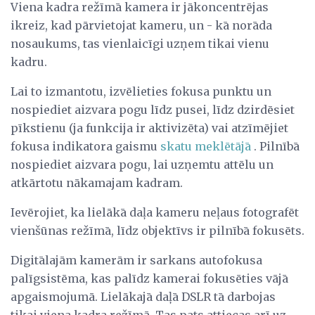
Viena kadra režīmā kamera ir jākoncentrējas
ikreiz, kad pārvietojat kameru, un - kā norāda
nosaukums, tas vienlaicīgi uzņem tikai vienu
kadru.
Lai to izmantotu, izvēlieties fokusa punktu un
nospiediet aizvara pogu līdz pusei, līdz dzirdēsiet
pīkstienu (ja funkcija ir aktivizēta) vai atzīmējiet
fokusa indikatora gaismu
skatu meklētājā
. Pilnībā
nospiediet aizvara pogu, lai uzņemtu attēlu un
atkārtotu nākamajam kadram.
Ievērojiet, ka lielākā daļa kameru neļaus fotografēt
vienšūnas režīmā, līdz objektīvs ir pilnībā fokusēts.
Digitālajām kamerām ir sarkans autofokusa
palīgsistēma, kas palīdz kamerai fokusēties vājā
apgaismojumā. Lielākajā daļā DSLR tā darbojas