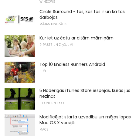
WINDOWS
Circle Surround - tas, kas tas ir un kā tas
darbojas
MĀJAS KINOZĀLES
Kur iet uz čatu ar citām māmiņām
E-PASTS UN ZIŅOJUMI
Top 10 Endless Runners Android
SPĒLE
5 Noderīgas iTunes Store iespējas, kuras jūs
nezināt
IPHONE UN IPOD
Modificējot starta uzvedību un mājas lapas
Mac OS X versijā
MACS