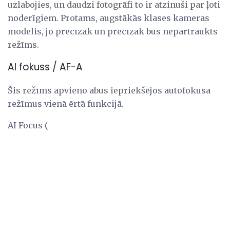
uzlabojies, un daudzi fotogrāfi to ir atzinuši par ļoti
noderīgiem. Protams, augstākās klases kameras
modelis, jo precīzāk un precīzāk būs nepārtraukts
režīms.
AI fokuss / AF-A
Šis režīms apvieno abus iepriekšējos autofokusa
režīmus vienā ērtā funkcijā.
AI Focus (