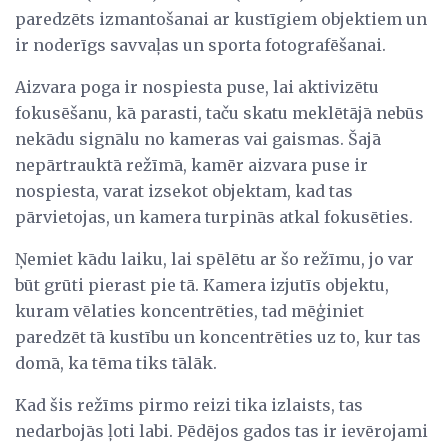
paredzēts izmantošanai ar kustīgiem objektiem un
ir noderīgs savvaļas un sporta fotografēšanai.
Aizvara poga ir nospiesta puse, lai aktivizētu
fokusēšanu, kā parasti, taču skatu meklētājā nebūs
nekādu signālu no kameras vai gaismas. Šajā
nepārtrauktā režīmā, kamēr aizvara puse ir
nospiesta, varat izsekot objektam, kad tas
pārvietojas, un kamera turpinās atkal fokusēties.
Ņemiet kādu laiku, lai spēlētu ar šo režīmu, jo var
būt grūti pierast pie tā. Kamera izjutīs objektu,
kuram vēlaties koncentrēties, tad mēģiniet
paredzēt tā kustību un koncentrēties uz to, kur tas
domā, ka tēma tiks tālāk.
Kad šis režīms pirmo reizi tika izlaists, tas
nedarbojās ļoti labi. Pēdējos gados tas ir ievērojami