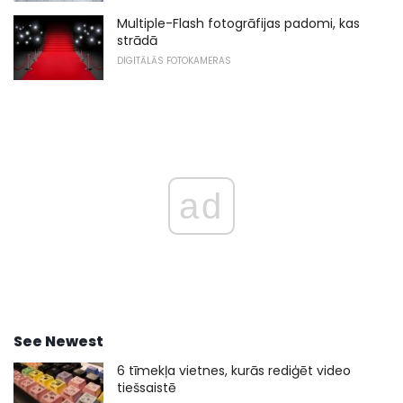
Multiple-Flash fotogrāfijas padomi, kas
strādā
DIGITĀLĀS FOTOKAMERAS
ad
See Newest
6 tīmekļa vietnes, kurās rediģēt video
tiešsaistē