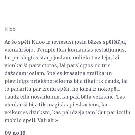
Kiloo
Ar šo spēli Kiloo ir ieviesusi joslu bāzes spēlētāju,
vienkāršojot Temple Run komandas iestatījumus,
lai pārslēgtos starp joslām, noliekot uz leju, lai
vienkārši pārvietotos, lai pārslēgtos no trīs
dažādām joslām. Spēles krāsainā grafika un
pievilcīgs priekšnoteikums bija tikai tik daudz, lai
to padarītu par izcilu spēli, no kura ir nokopēti
daudz citu nosaukumu, lai paši būtu veiksme. Tas
vienkārši bija tik maģisks pieskāriens, ka
veiksmes dzirksts, kas palīdzēja tam kļūt par izcilu
mobilo spēli. Vairāk »
09 no 10