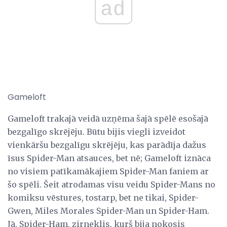
ad
Gameloft
Gameloft trakajā veidā uzņēma šajā spēlē esošajā
bezgalīgo skrējēju. Būtu bijis viegli izveidot
vienkāršu bezgalīgu skrējēju, kas parādīja dažus
īsus Spider-Man atsauces, bet nē; Gameloft iznāca
no visiem patīkamākajiem Spider-Man faniem ar
šo spēli. Šeit atrodamas visu veidu Spider-Mans no
komiksu vēstures, tostarp, bet ne tikai, Spider-
Gwen, Miles Morales Spider-Man un Spider-Ham.
Jā, Spider-Ham, zirneklis, kurš bija nokosis