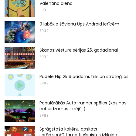
Valentīna dienai
SPĒLE
9 labākie šāvienu Ups Android ierīcēm
SPĒLE
Skaņas vēsture sērijas 25. gadadienai
SPĒLE
Pudele Flip 2k16 padomi, triki un stratēģijas
SPĒLE
Populārākās Auto-runner spēles (kas nav
nebeidzamas skrējēji)
SPĒLE
Sprāgstoša kaķēnu apskats -
sprādzienbīstama tiešsaistes izklaide