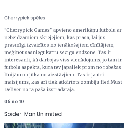
Cherrypick spēles
"Cherrypick Games" apvieno amerikāņu futbolu ar
nebeidzamiem skrējējiem, kas prasa, lai jūs
prasmīgi izvairītos no ienākošajiem cīnītājiem,
mēģinot sasniegt katru secīgu endzone. Tas ir
interesanti, kā darbojas viss vienādojums, jo tam ir
futbola aspekts, kurā tev jāpaliek prom no robežas
līnijām un jūka no aizstāvjiem. Tas ir jautri
maisījums, kas arī tiek atkārtots zombiju fied Must
Deliver no tā paša izstrādātāja.
06 no 10
Spider-Man Unlimited