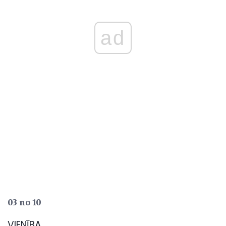
ad
03 no 10
VIENĪBA