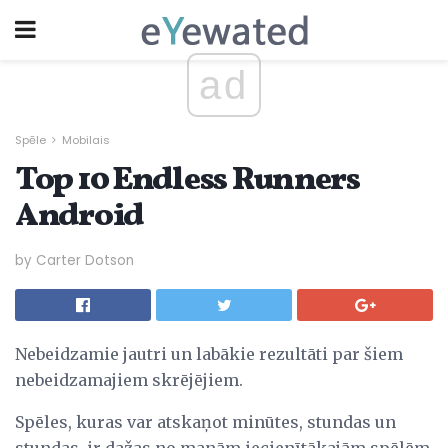
ad
Spēle
Mobilais
Top 10 Endless Runners
Android
by Carter Dotson
Nebeidzamie jautri un labākie rezultāti par šiem
nebeidzamajiem skrējējiem.
Spēles, kuras var atskaņot minūtes, stundas un
stundas, ir dažas no manām iecienītākajām spēlēm