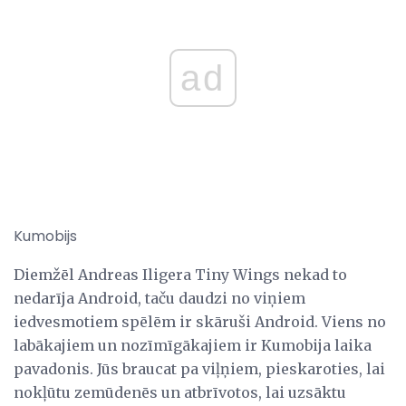
ad
Kumobijs
Diemžēl Andreas Iligera Tiny Wings nekad to
nedarīja Android, taču daudzi no viņiem
iedvesmotiem spēlēm ir skāruši Android. Viens no
labākajiem un nozīmīgākajiem ir Kumobija laika
pavadonis. Jūs braucat pa viļņiem, pieskaroties, lai
nokļūtu zemūdenēs un atbrīvotos, lai uzsāktu