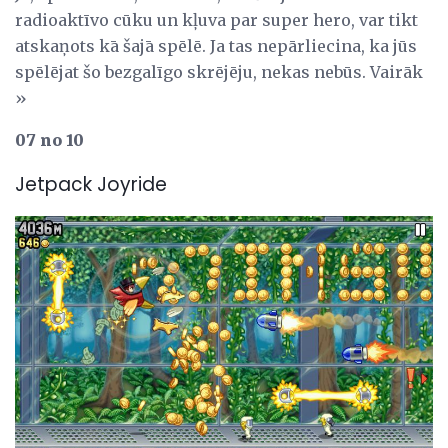
radioaktīvo cūku un kļuva par super hero, var tikt
atskaņots kā šajā spēlē. Ja tas nepārliecina, ka jūs
spēlējat šo bezgalīgo skrējēju, nekas nebūs. Vairāk
»
07 no 10
Jetpack Joyride