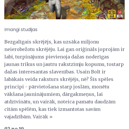
Imangi studijas
Bezgalīgais skrējējs, kas uzsāka miljonu
neierobežotu skrējēju. Lai gan oriģināls joprojām ir
labi, turpinājums pievienoja dažas noderīgas
jaunas trikus un jautru rakstzīmju kopumu, tostarp
dažas interesantas slavenības. Usain Bolt ir
labākais veida raksturs skrējējs, nē? Šīs spēles
principi - pārvietošana starp joslām, monētu
vākšana jauninājumiem, dārgakmeņus, lai
atdzīvinātu, un vairāk, noteica pamatu daudzām
citām spēlēm, kas tiek izmantotas savām
vajadzībām. Vairāk »
02 no 10