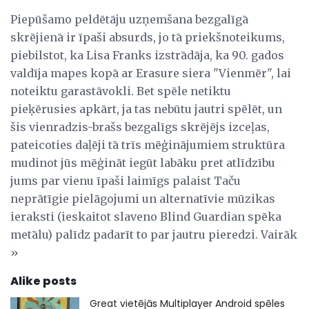
Piepūšamo peldētāju uzņemšana bezgalīgā
skrējienā ir īpaši absurds, jo tā priekšnoteikums,
piebilstot, ka Lisa Franks izstrādāja, ka 90. gados
valdīja mapes kopā ar Erasure siera "Vienmēr", lai
noteiktu garastāvokli. Bet spēle netiktu
pieķērusies apkārt, ja tas nebūtu jautri spēlēt, un
šis vienradzis-brašs bezgalīgs skrējējs izceļas,
pateicoties daļēji tā trīs mēģinājumiem struktūra
mudinot jūs mēģināt iegūt labāku pret atlīdzību
jums par vienu īpaši laimīgs palaist Taču
neprātīgie pielāgojumi un alternatīvie mūzikas
ieraksti (ieskaitot slaveno Blind Guardian spēka
metālu) palīdz padarīt to par jautru pieredzi. Vairāk
»
Alike posts
Great vietējās Multiplayer Android spēles