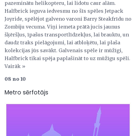
pazeminātu helikopteru, lai lidotu caur alām.
Halfbrick ieguva iedvesmu no šīs spēles Jetpack
Joyride, spēlējot galveno varoni Barry Steakfrīdu no
Zombiju vecuma. Viņi iemeta prātā jucis jaunus
šķēršļus, īpašus transportlīdzekļus, lai brauktu, un
daudz traks pielāgojumi, lai atbloķētu, lai plaša
kolekcijas jūs savākt. Galvenais spēle ir mūžīgi,
Halfbrick tikai spēja paplašināt to uz mūžīgu spēli.
Vairāk »
08 no 10
Metro sērfotājs