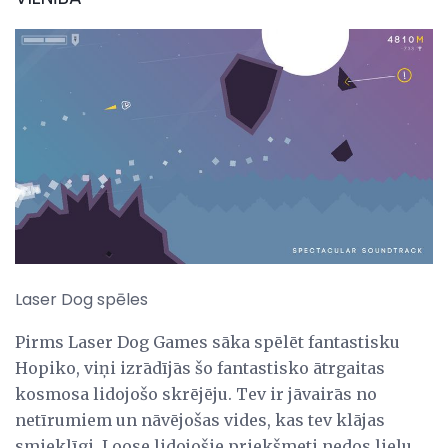
Laser Dog spēles
Pirms Laser Dog Games sāka spēlēt fantastisku
Hopiko, viņi izrādījās šo fantastisko ātrgaitas
kosmosa lidojošo skrējēju. Tev ir jāvairās no
netīrumiem un nāvējošas vides, kas tev klājas
smieklīgi. Loose lidojošie priekšmeti nedos lielu