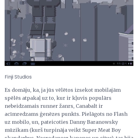
Finji Studios
Es domāju, ka, ja jūs vēlētos izsekot mobilajām
spēlēs atpakaļ uz to, kur ir kļuvis populārs
nebeidzamais runner žanrs, Canabalt ir
acīmredzams ģenēzes punkts. Pielāgots no Flash
uz mobilo, un, pateicoties Danny Baranowsky
mūzikam (kurš turpināja veikt Super Meat Boy
skaņdarbus, Necrodancer kapenes un citus), tas bija