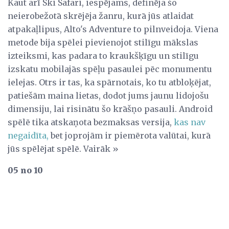
Kaut arī Ski Safari, iespējams, definēja šo
neierobežotā skrējēja žanru, kurā jūs atlaidat
atpakaļlipus, Alto's Adventure to pilnveidoja. Viena
metode bija spēlei pievienojot stilīgu mākslas
izteiksmi, kas padara to kraukšķīgu un stilīgu
izskatu mobilajās spēļu pasaulei pēc monumentu
ielejas. Otrs ir tas, ka spārnotais, ko tu atbloķējat,
patiešām maina lietas, dodot jums jaunu lidojošu
dimensiju, lai risinātu šo krāšņo pasauli. Android
spēlē tika atskaņota bezmaksas versija,
kas nav
negaidīta,
bet joprojām ir piemērota valūtai, kurā
jūs spēlējat spēlē. Vairāk »
05 no 10