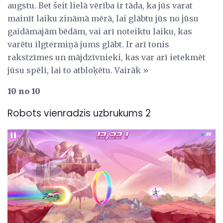
augstu. Bet šeit lielā vērība ir tāda, ka jūs varat
mainīt laiku zināmā mērā, lai glābtu jūs no jūsu
gaidāmajām bēdām, vai arī noteiktu laiku, kas
varētu ilgtermiņā jums glābt. Ir arī tonis
rakstzīmes un mājdzīvnieki, kas var arī ietekmēt
jūsu spēli, lai to atbloķētu. Vairāk »
10 no 10
Robots vienradzis uzbrukums 2