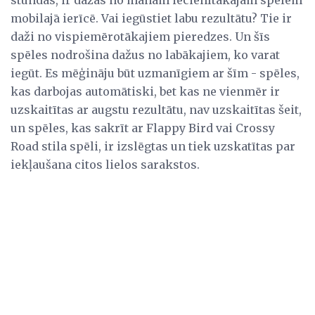
mobilajā ierīcē. Vai iegūstiet labu rezultātu? Tie ir
daži no vispiemērotākajiem pieredzes. Un šīs
spēles nodrošina dažus no labākajiem, ko varat
iegūt. Es mēģināju būt uzmanīgiem ar šīm - spēles,
kas darbojas automātiski, bet kas ne vienmēr ir
uzskaitītas ar augstu rezultātu, nav uzskaitītas šeit,
un spēles, kas sakrīt ar Flappy Bird vai Crossy
Road stila spēli, ir izslēgtas un tiek uzskatītas par
iekļaušana citos lielos sarakstos.