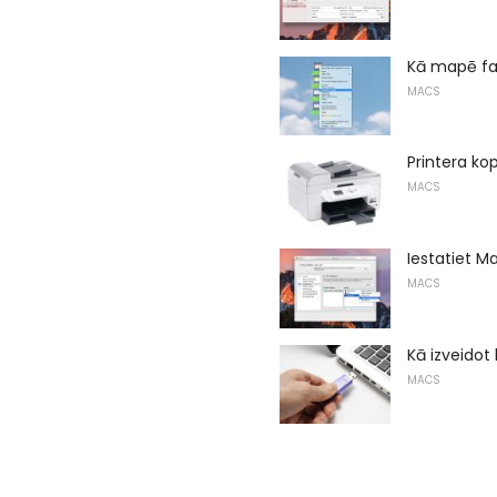
Kā mapē fai
MACS
Printera ko
MACS
Iestatiet M
MACS
Kā izveidot
MACS