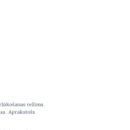
ārlūkošanas režīmu.
āsa
. Aprakstošs