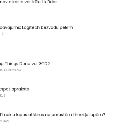
l nav atrasts vai trūkst kļūdas
edāvājums: Logitech bezvadu pelēm
EŽI
ing Things Done vai GTD?
 UN MEKLĒŠANA
tspot apraksts
ĪKLS
tīmekļa lapas atšķiras no parastām tīmekļa lapām?
AMMAS