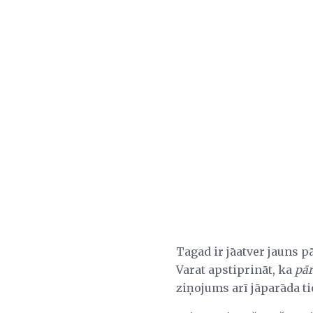
Tagad ir jāatver jauns 
Varat apstiprināt, ka
pār
ziņojums arī jāparāda t