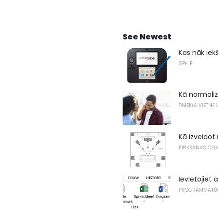
See Newest
Kas nāk iek
SPĒLE
Kā normali
TĪMEKĻA VIETNE
Kā izveidot
PIRKŠANAS CEĻV
Ievietojiet 
PROGRAMMATŪ