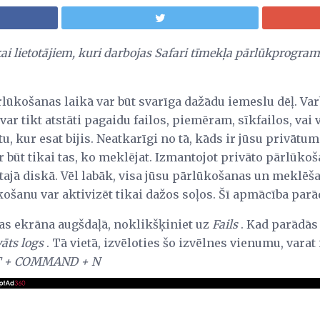
ikai lietotājiem, kuri darbojas Safari tīmekļa pārlūkprog
ūkošanas laikā var būt svarīga dažādu iemeslu dēļ. Varb
var tikt atstāti pagaidu failos, piemēram, sīkfailos, vai 
tu, kur esat bijis. Neatkarīgi no tā, kāds ir jūsu privātu
ūt tikai tas, ko meklējat. Izmantojot privāto pārlūkošanu
etajā diskā. Vēl labāk, visa jūsu pārlūkošanas un meklēš
košanu var aktivizēt tikai dažos soļos. Šī apmācība parāda
das ekrāna augšdaļā, noklikšķiniet uz
Fails
. Kad parādās
āts logs
. Tā vietā, izvēloties šo izvēlnes vienumu, varat
T + COMMAND + N