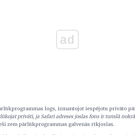
ad
pārlūkprogrammas logs, izmantojot iespējotu privāto p
lūkojat privāti, ja Safari adreses joslas fons ir tumšā nokr
ieši zem pārlūkprogrammas galvenās rīkjoslas.