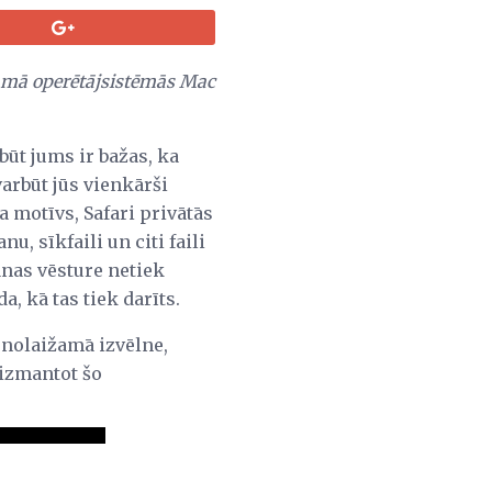
rammā operētājsistēmās Mac
ūt jums ir bažas, ka
varbūt jūs vienkārši
ma motīvs, Safari privātās
, sīkfaili un citi faili
anas vēsture netiek
, kā tas tiek darīts.
 nolaižamā izvēlne,
 izmantot šo