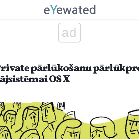
ad
S Private pārlūkošanu pārlūk
ājsistēmai OS X