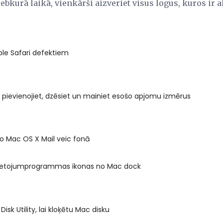
ebkurā laikā, vienkārši aizveriet visus logus, kuros ir a
ple Safari defektiem
y - pievienojiet, dzēsiet un mainiet esošo apjomu izmērus
ko Mac OS X Mail veic fonā
ietojumprogrammas ikonas no Mac dock
Disk Utility, lai kloķētu Mac disku