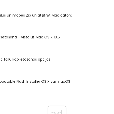
lus un mapes Zip un atšifrēt Mac datorā
plietošana - Vista uz Mac OS X 10.5
ac failu koplietošanas opcijas
 bootable Flash Installer OS X vai macOS
ad