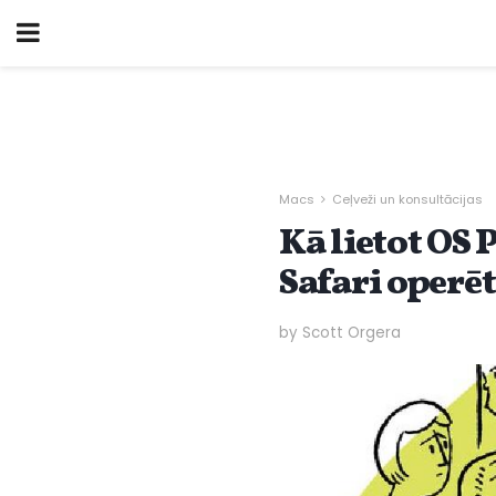
Macs
Ceļveži un konsultācijas
Kā lietot O
Safari operēt
by Scott Orgera