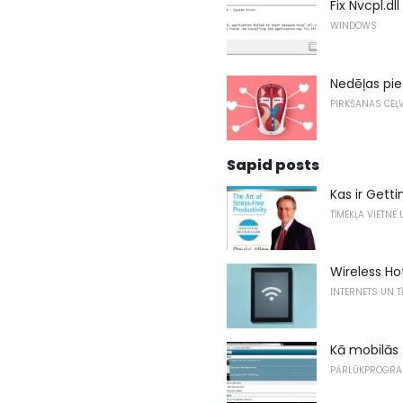
Fix Nvcpl.dl
WINDOWS
Nedēļas pi
PIRKŠANAS CEĻV
Sapid posts
Kas ir Gett
TĪMEKĻA VIETNE
Wireless Ho
INTERNETS UN T
Kā mobilās 
PĀRLŪKPROGR