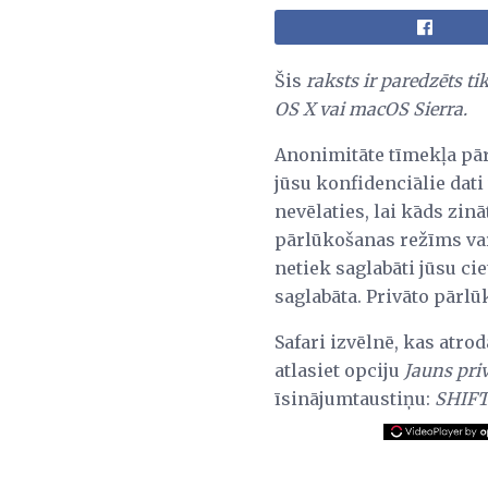
Šis
raksts ir paredzēts t
OS X vai macOS Sierra.
Anonimitāte tīmekļa pārl
jūsu konfidenciālie dati 
nevēlaties, lai kāds zinā
pārlūkošanas režīms var b
netiek saglabāti jūsu ci
saglabāta. Privāto pārlū
Safari izvēlnē, kas atro
atlasiet opciju
Jauns priv
īsinājumtaustiņu:
SHIF