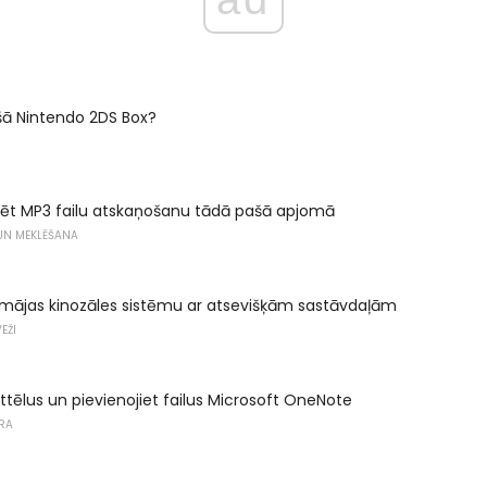
šā Nintendo 2DS Box?
zēt MP3 failu atskaņošanu tādā pašā apjomā
 UN MEKLĒŠANA
 mājas kinozāles sistēmu ar atsevišķām sastāvdaļām
EŽI
attēlus un pievienojiet failus Microsoft OneNote
RA