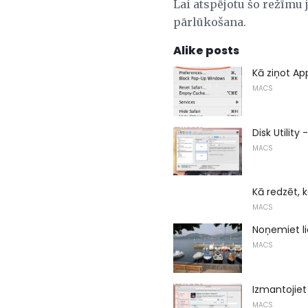
Lai atspējotu šo režīmu j
pārlūkošana.
Alike posts
Kā ziņot Ap
MACS
Disk Utilit
MACS
Kā redzēt, 
MACS
Noņemiet l
MACS
Izmantojiet 
MACS